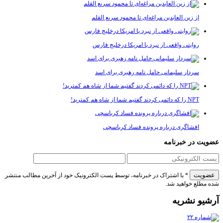
از زین العابدین مراغه‌ای تا محمود سریع القلم
روایتی واقعی از نبرد با امریکا درخلیج فارس
سردار سلیمانی حامل نامه رهبری برای اسد
NPT را که دائمی کردند گفتیم شما از شاه هم کمترید!
افشاگری درباره پرونده فساد کرباسچی
 در خبرنامه
* با اشتراک در خبرنامه، توسط پست الکترونیک خود از آخرین مطالب منتشر
لع خواهید شد.
و نشریه