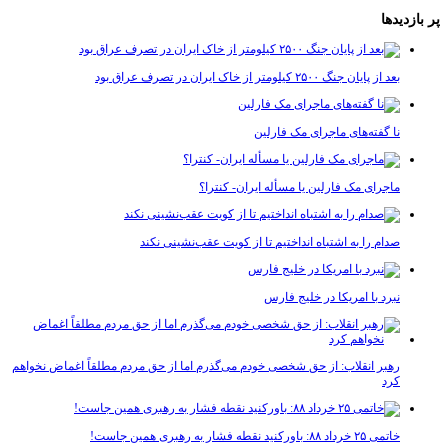
دیدها
بعد از پایان جنگ ۲۵۰۰ کیلومتر از خاک ایران در تصرف عراق بود
نا گفته‌های ماجرای مک فارلین
ماجرای مک فارلین یا مسأله ایران- کنترا؟
صدام را به اشتباه انداختیم تا از کویت عقب‌نشینی نکند
نبرد با امریکا در خلیج فارس
رهبر انقلاب: از حق شخصی خودم می‌گذرم اما از حق مردم مطلقاً اغماض نخواهم
کرد
خاتمی ۲۵ خرداد ۸۸: باورکنید نقطه فشار به رهبری همین جاست!