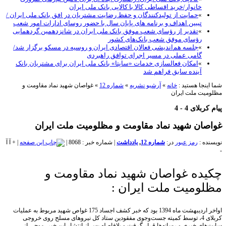
خانوار/خرید اقساطی کالا با کالاپی بانک ملی ایران
»
حمایت از تولیدکنندگان و حفظ رضایت مشتریان در افق بانک ملی ایران /
تببین اهداف و برنامه های پایان سال با حضور روسای ادارات امور شعب
»
تقدیر از رؤسای شعب موفق بانک ملی ایران در شانزدهمین گردهمایی
رؤسای موفق شعب بانک‌های کشور
»
جلسه هم‌اندیشی فعالان اقتصادی ایران و روسیه در مسکو برگزار شد/
گامی عملی در مسیر اجرای توافق راهبردی
»
امکان فعالسازی خدمات «ساپتا» بانک ملی ایران برای مشتریان بانک
آینده سابق فراهم شد
نجا هستید :
خانه
»
آرشیو نشریه
»
شماره 12
»
غواصان شهید نماد مقاومت و
یت ملت ایران
لای 4 - 4
ان شهید نماد مقاومت و مظلومیت ملت ایران
ه :
رمز عبور
در:
شماره 12
,
یادداشت
|
شماره خبر : 8068
|
|
+
آ
آ
ده غواصان شهید نماد مقاومت و
ومیت ملت ایران :
اواخر اردیبهشت ماه 1394 بود که خبر کشف اجساد 175 غواص شهید مربوط به عملیات
کربلای 4، توسط کمیته جست‌وجوی مفقودین ستاد کل نیروهای مسلح روی خروجی
ای خبری و رسانه‌ها قرار گرفت و بلافاصله پس از انتشار این خبر، موجی از