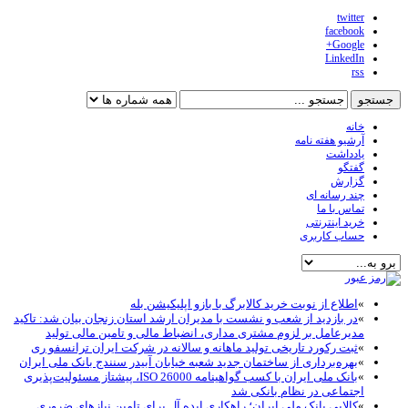
twitter
facebook
Google+
LinkedIn
rss
خانه
آرشیو هفته نامه
یادداشت
گفتگو
گزارش
چند رسانه ای
تماس با ما
خرید اینترنتی
حساب کاربری
»
اطلاع از نوبت خرید کالابرگ با بازو اپلیکیشن بله
»
در بازدید از شعب و نشست با مدیران ارشد استان زنجان بیان شد: تاکید
مدیرعامل بر لزوم مشتری مداری، انضباط مالی و تامین مالی تولید
»
ثبت رکورد تاریخی تولید ماهانه و سالانه در شرکت ایران ترانسفو ری
»
بهره‌برداری از ساختمان جدید شعبه خیابان آبیدر سنندج بانک ملی ایران
»
بانک ملی ایران با کسب گواهینامه ISO 26000، پیشتاز مسئولیت‌پذیری
اجتماعی در نظام بانکی شد
»
کالاپی بانک ملی ایران؛ راهکاری ایده آل برای تامین نیازهای ضروری