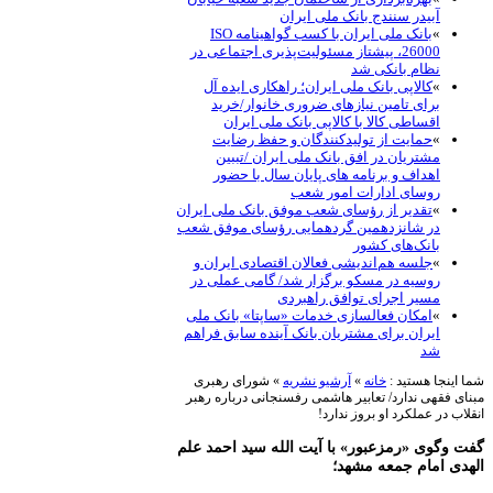
آبیدر سنندج بانک ملی ایران
»
بانک ملی ایران با کسب گواهینامه ISO
26000، پیشتاز مسئولیت‌پذیری اجتماعی در
نظام بانکی شد
»
کالاپی بانک ملی ایران؛ راهکاری ایده آل
برای تامین نیازهای ضروری خانوار/خرید
اقساطی کالا با کالاپی بانک ملی ایران
»
حمایت از تولیدکنندگان و حفظ رضایت
مشتریان در افق بانک ملی ایران /تببین
اهداف و برنامه های پایان سال با حضور
روسای ادارات امور شعب
»
تقدیر از رؤسای شعب موفق بانک ملی ایران
در شانزدهمین گردهمایی رؤسای موفق شعب
بانک‌های کشور
»
جلسه هم‌اندیشی فعالان اقتصادی ایران و
روسیه در مسکو برگزار شد/ گامی عملی در
مسیر اجرای توافق راهبردی
»
امکان فعالسازی خدمات «ساپتا» بانک ملی
ایران برای مشتریان بانک آینده سابق فراهم
شد
شما اینجا هستید :
خانه
»
آرشیو نشریه
»
شورای رهبری
مبنای فقهی ندارد/ تعابیر هاشمی رفسنجانی درباره رهبر
انقلاب در عملکرد او بروز ندارد!
گفت وگوی «رمزعبور» با آیت الله سید احمد علم
الهدی امام جمعه مشهد؛