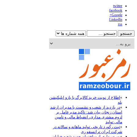
twitter
facebook
Google+
LinkedIn
rss
»
اطلاع از نوبت خرید کالابرگ با بازو اپلیکیشن
بله
»
در بازدید از شعب و نشست با مدیران ارشد
استان زنجان بیان شد: تاکید مدیرعامل بر
لزوم مشتری مداری، انضباط مالی و تامین
مالی تولید
»
ثبت رکورد تاریخی تولید ماهانه و سالانه در
شرکت ایران ترانسفو ری
»
بهره‌برداری از ساختمان جدید شعبه خیابان