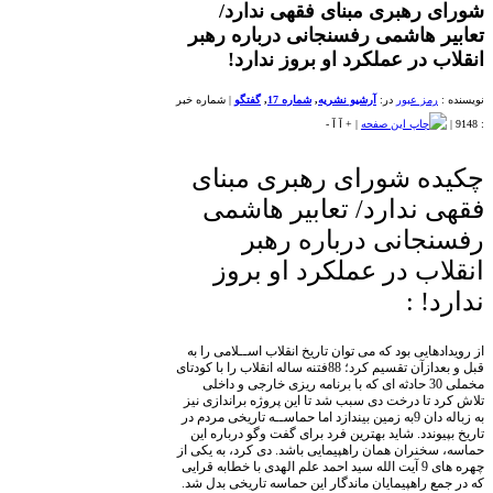
شورای رهبری مبنای فقهی ندارد/
تعابیر هاشمی رفسنجانی درباره رهبر
انقلاب در عملکرد او بروز ندارد!
نویسنده :
رمز عبور
در:
آرشیو نشریه
,
شماره 17
,
گفتگو
|
شماره خبر
: 9148
|
|
+
آ
آ
-
چکیده شورای رهبری مبنای
فقهی ندارد/ تعابیر هاشمی
رفسنجانی درباره رهبر
انقلاب در عملکرد او بروز
ندارد! :
از رویدادهایی بود که می توان تاریخ انقلاب اســلامی را به
قبل و بعدازآن تقسیم کرد؛ 88فتنه ساله انقلاب را با کودتای
مخملی 30 حادثه ای که با برنامه ریزی خارجی و داخلی
تلاش کرد تا درخت دی سبب شد تا این پروژه براندازی نیز
به زباله دان 9به زمین بیندازد اما حماســه تاریخی مردم در
تاریخ بپیوندد. شاید بهترین فرد برای گفت وگو درباره این
حماسه، سخنران همان راهپیمایی باشد. دی کرد، به یکی از
چهره های 9 آیت الله سید احمد علم الهدی با خطابه قرایی
که در جمع راهپیمایان ماندگار این حماسه تاریخی بدل شد.