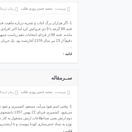
نویسنده :
محمد حسن روزی طلب
زمان ارسا
دقیقاً از 23 تیر سال 1378 آ
...
›
ادامه
ســرمقاله
نویسنده :
محمد حسن روزی طلب
زمان ارسا
1- وقتی اسم نفوذ می‌آید، مسعود کشمیری و نفوذ ت
می‌شود. کشمیری ف
دوم ارتش یعنی ضداطلاعات ارتش مشغول به کار شد 
نوژه به ستاد خنثی‌سازی کودتا پیوست و تا ارشدترین مقامات پیش رفت. د
›
ادامه