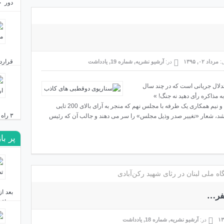
دور ج
بست؟
دی ۲۴, ۱۴۰۳
قرارد
ل:
مرداد ۰۲, ۱۳۹۵
در:
آرشیو نشریه
,
شماره 19
,
یادداشت
دی ۲۳, ۱۴۰۳
استدلال جریانی است که در چند سال
ا این استدلال که «به مذاکره رأی دهید نه جنگ! »
کاندیدایشان را برنده انتخابات کردند. بعد از دو سال و نیم همکاری یک طرفه با مجلس نهم که منجر به آرای بالای 200 تایی
۳ راه ایران برای مقابله با نقشه توسعه‌طلبانه اردوغان
تصویب 20 دقیق های برجام شد، شعار «تغییر صدر وذیل مجلس» را سر می دهند و جالب آن که رئیس
پر با
دی ۱۹, ۱۴۰۳
 ملی لبنان در رثای شهید رکن‌آبادی
نفر…
عراق 
در:
آرشیو نشریه
,
شماره 18
,
یادداشت