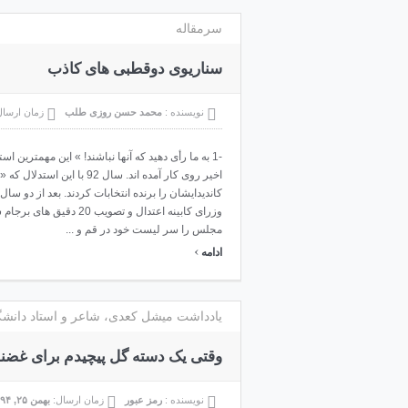
سرمقاله
سناریوی دوقطبی های کاذب
نویسنده :
محمد حسن روزی طلب
زمان ارسا
-1 به ما رأی دهید که آنها نباشند! » این مهمترین 
اخیر روی کار آمده اند. سال 92 ب
وزرای کابینه اعتدال و 
مجلس را سر لیست خود در قم و ...
›
ادامه
یادداشت میشل کعدی، شاعر و استاد دانشگاه
وقتی یک دسته گل پیچیدم برای غض
نویسنده :
رمز عبور
زمان ارسال:
بهمن ۲۵, ۱۳۹۴