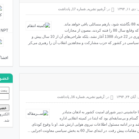
ل:
دی ۱۱, ۱۳۹۴
در:
آرشیو نشریه
,
شماره 17
,
یادداشت
1- اگر هزاران برگ کتاب و نشریه درباره ماهیت فتنه 88 نگاشته شود، بازهم مسائلی باقی خواهد ماند.
فتنه 88 گرچه با 9 دی فروکش کرد اما اکثر افرادی که وقایع سال 88 را فتنه کردند،‌ مصون از مجازات
NPT را که دائمی کردند گفتیم شما از شاه هم کمترید!
ماندند. فتنه 88 از فردای انتخابات دهم ریاست جمهوری در 22 خرداد 1388 آغاز نشد، بلکه طراحی‌های آن از 10 سال پیش و
غازشده بود. یک جریان سیاسی در کشور که حزب مشارکت و مجاهدین انقلاب آن را رهبری می‌کر
افشاگ
عضوی
ل:
آبان ۲۴, ۱۳۹۴
در:
آرشیو نشریه
,
شماره 16
,
یادداشت
ا جانشینی دبیر شورای امنیت کشور به اذهان متبادر
الکترو
ردای 22 بهمن 1357 دانشجوی گمنام و بی‌سابقه‌ای بود که ابتدا در کمیته انقلابی اداره
شد.
و در ادامه مسئول اطلاعات نیروی هوایی ارتش شد. او با وقوع کودتای
ر ابتدای سال 60 به بخش سیاسی معاونت اجرایی ...