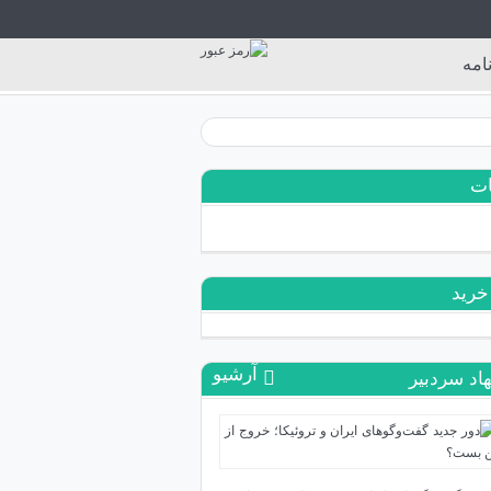
امه
ات
خرید
آرشیو
اد سردبیر