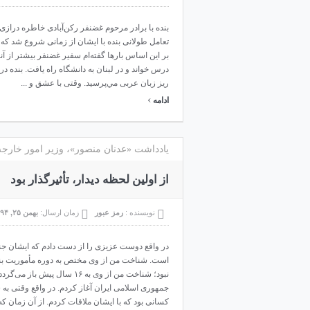
بنده با برادر مرحوم غضنفر رکن‌آبادی خاطره درازی د
تعامل طولانی بنده با ایشان از زمانی شروع شد که و
بر این اساس بارها گفته‌ام سفیر غضنفر بیشتر از آن
درس خواند و در لبنان به دانشگاه راه یافت. بنده د
ریز زبان عربی مي‌پرسید. وقتی با عشق و ...
›
ادامه
یادداشت «عدنان منصور»، وزیر امور خارجه 
از اولین لحظه دیدار، تأثیرگذار بود
نویسنده :
رمز عبور
زمان ارسال:
بهمن ۲۵, ۱۳۹۴
در واقع دوست عزیزی را از دست دادم که ایشان جن
است. شناخت من از وی مختص به دوره مأموریت بنده
نبود؛ شناخت من از وی به ۱۶ س
جمهوری اسلامی ایران آغاز کردم. در واقع وقتی به
کسانی بود که با ایشان ملاقات کردم. از آن زمان که 