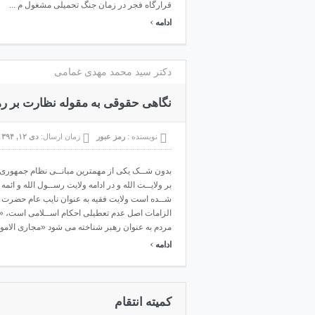
قرارگاه فجر در زمان جنگ تحمیلی مشغول م ...
›
ادامه
دکتر سید محمد مهدی غمامی
نگاهی حقوقی به مقوله نظارت بر ر
نویسنده :
رمز عبور
زمان ارسال:
دی ۱۲, ۱۳۹۴
بدون شــک یکی از مهمترین مبانــی نظام جمهوری ا
بر ولایــت الله و در ادامه ولایت رســول الله و ائم
شــده است ولایت فقیه به عنوان نایب عام حضرت ح
الزامات اصل عدم تعطیلی احکام اســلامی است، «
مردم به عنوان رهبر شناخته می شود «مجاری الامور، 
›
ادامه
کمیته انتقام