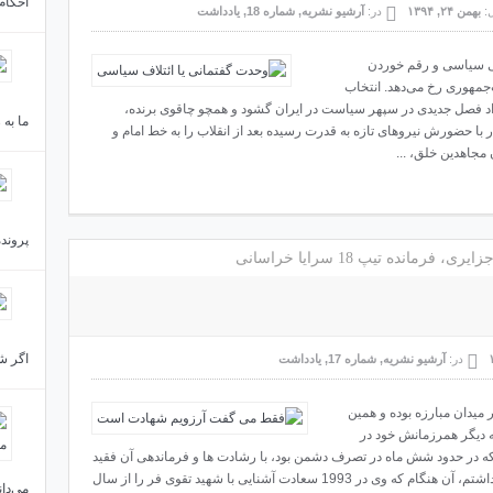
احکام
ل:
بهمن ۲۴, ۱۳۹۴
در:
آرشیو نشریه
,
شماره 18
,
یادداشت
سی سیاسی و رقم خوردن
‌جمهوری رخ می‌دهد. انتخاب
اد فصل جدیدی در سپهر سیاست در ایران گشود و همچو چاقوی برنده،
ما به
 حضورش نیروهای تازه به قدرت رسیده بعد از انقلاب را به خط امام و
مجاهدین خلق، ...
پروند
انده تیپ 18 سرایا خراسانی
اگر شه
در:
آرشیو نشریه
,
شماره 17
,
یادداشت
 میدان مبارزه بوده و همین
ه دیگر همرزمانش خود در
که در حدود شش ماه در تصرف دشمن بود، با رشادت ها و فرماندهی آن فقید
آزاد شد، آن منطقه «سبع الدجیل» نام دارد. میلادی داشتم، آن هنگام که وی در 1993 سعادت آشنایی با شهید تقوی فر را از سال
می‌دا