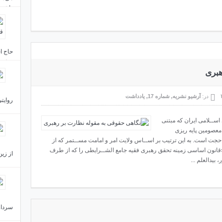
داشتن
حاج اح
خشنود
هبری
در:
آرشیو نشریه
,
شماره 17
,
یادداشت
روایتی
ســلامی ایران که مبتنی
ه معصومین پایه ریزی
جت است. به این ترتیب بر اســاس ولایت امر و امامت مســتمر که از
قانون اساسی زمینه تحقق رهبری فقیه جامع الشــرایطی را که از طرف
از زین
بیدالعلم ...
سردار