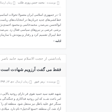
نویسنده :
محمد حسن روزی طلب
زمان ارسا
1- در جمهوری اسلامی ایران معمولا تحولات اسا
خط‌کشی‌های جدید جریان‌ها در انتخابات‌های ریاست
ابوالحسن بنی‌صدر، محمدخاتمی و محمود احمدی‌نژ
برشی عرضی بر نیروهای سیاسی فعال زد. بنی‌صدر با
خط لیبرال تقسیم کرد و رفتار و پیوندش با سازمان 
›
ادامه
یادداشتی از حجت الاسلام سید حامد ناصر جزایری، فرم
فقط می گفت آرزویم شهادت است
نویسنده :
رمز عبور
زمان ارسال:
دی ۱۲, ۱۳۹۴
شهید فقید سید حمید تقوی فر دارای روحیه بالایی در
امر باعث شــد که این روحیه فداکاری و جنگندگی ب
سنگر حق علیه باطل نیز منتقل شود. منطقه ای را 