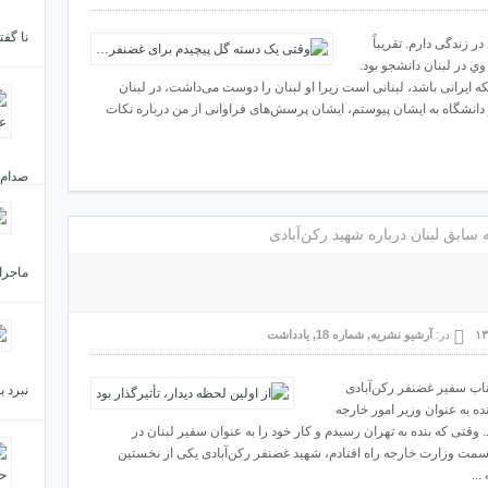
نا گف
ر زندگی دارم. تقریباً
ي در لبنان دانشجو بود.
که ایرانی باشد، لبنانی است زیرا او لبنان را دوست می‌داشت، در لبنان
ر دانشگاه به ایشان پیوستم، ایشان پرسش‌های فراوانی از من درباره نکات
صدام ر
سابق لبنان درباره شهید رکن‌آبادی
ماجرای
در:
آرشیو نشریه
,
شماره 18
,
یادداشت
اب سفیر غضنفر رکن‌آبادی
نبرد ب
 به عنوان وزیر امور خارجه
ال پیش باز می‌گردد. وقتی که بنده به تهران رسیدم و کار خود را به عنوان سفیر لبنان در
 سمت وزارت خارجه راه افتادم، شهید غضنفر رکن‌آبادی یکی از نخستین
...