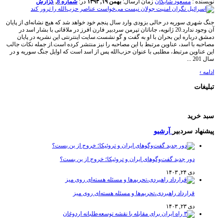
نویسنده :
مسعود شایگان
زمان ارسال:
بهمن ۱۹, ۱۳۹۳
در:
شماره 8
,
گزارش
جنگ شهری سوریه در حالی بزودی وارد سال پنجم خود خواهد شد که هیچ نشانه‌ای از پایان
آن وجود ندارد.20 ژانویه، جاناتان تپرمن سردبیر فارن افرز در ملاقاتی با بشار اسد در
دمشق درباره این بحران با او به گفت و گو نشست.سایت اینترنتی این نشریه در پایان
مصاحبه با اسد، عناوین مرتبط با این مصاحبه را نیز منتشر کرده است.از جمله نکات جالب
این عناوین مرتبط، مطلبی با عنوان حزب‌الله پس از اسد است که اوایل جنگ سوریه و در
سال 201 ...
ادامه
›
تبلیغات
سبد خرید
پیشنهاد سردبیر
آرشیو
دور جدید گفت‌وگوهای ایران و تروئیکا؛ خروج از بن بست؟
دی ۲۴, ۱۴۰۳
قرارداد راهبردی،تحریم‌ها و مسئله هسته‌ای روی میز
دی ۲۳, ۱۴۰۳