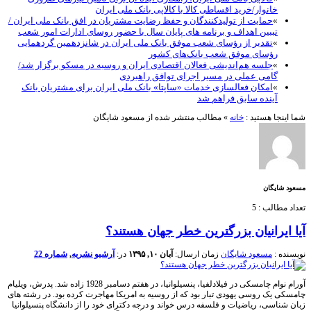
خانوار/خرید اقساطی کالا با کالاپی بانک ملی ایران
»
حمایت از تولیدکنندگان و حفظ رضایت مشتریان در افق بانک ملی ایران /
تببین اهداف و برنامه های پایان سال با حضور روسای ادارات امور شعب
»
تقدیر از رؤسای شعب موفق بانک ملی ایران در شانزدهمین گردهمایی
رؤسای موفق شعب بانک‌های کشور
»
جلسه هم‌اندیشی فعالان اقتصادی ایران و روسیه در مسکو برگزار شد/
گامی عملی در مسیر اجرای توافق راهبردی
»
امکان فعالسازی خدمات «ساپتا» بانک ملی ایران برای مشتریان بانک
آینده سابق فراهم شد
شما اینجا هستید :
خانه
»
مطالب منتشر شده از مسعود شایگان
مسعود شایگان
تعداد مطالب : 5
آیا ایرانیان بزرگترین خطر جهان هستند؟
نویسنده :
مسعود شایگان
زمان ارسال:
آبان ۱۰, ۱۳۹۵
در:
آرشیو نشریه
,
شماره 22
آورام نوام چامسکی در فیلادلفیا، پنسیلوانیا، در هفتم دسامبر 1928 زاده شد. پدرش، ویلیام
چامسکی یک روسی یهودی تبار بود که از روسیه به امریکا مهاجرت کرده بود. در رشته های
زبان شناسی، ریاضیات و فلسفه درس خواند و درجه دکترای خود را از دانشگاه پنسیلوانیا