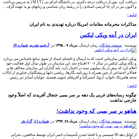
دریافت کرد. پس از دریافت درجه دکتری، در دانشگاه ام.آی.تی ) M.I.T ( به تدریس پرداخت
و اکنون نیز در آن جا کرسی استادی را در رشته زبان شناسی و زبانهای نو به عهده گرف ...
ادامه
›
مذاکرات محرمانه مقامات امریکا درباره تهدیدی به نام ایران
ایران در آینه ویکی لیکس
نویسنده :
مسعود شایگان
زمان ارسال:
مرداد ۰۷, ۱۳۹۵
در:
آرشیو نشریه
,
شماره 20
ویکی لیکس سازمانی است که به ارسال و افشای اسناد از سوی منابع ناشناس می پردازد.
و بگاه ویکی لیکس در سال ۲۰۰۶ افتتاح شد. این سازمان در طول سال اول فعالیت خود
اعلام کرد که بیش از یک میلیون سند در اختیار دارد. پایه گذاران این سازمان مخالف ها و
فعالان اجتماعی از چین همراه با روزنامه نگارها، ریاضی دانها و پیشگامان فناوری از ایالات
متحد هامریکا، تایوان، اروپا، استرالیا و آفریقای جنوبی هستند. جولیان آسانژ نیز رئیس ...
ادامه
›
چگونه رسانه‌های غربی یک دهه بر سر بمبی جنجال آفریدند که اصلاً وجود
خارجی نداشت
هیاهو بر سر بمبی که وجود نداشت!
نویسنده :
مسعود شایگان
زمان ارسال:
مرداد ۲۸, ۱۳۹۴
در:
شماره 13
,
گزارش
از اوایل دهه 80 شمسی و با افشا شدن تأسيسات اتمی ایران توسط منافقین، بحرانی