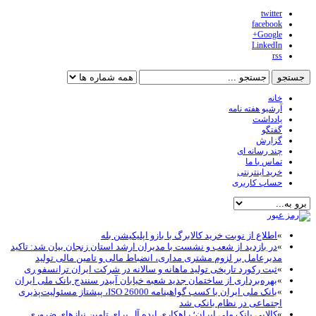
twitter
facebook
Google+
LinkedIn
rss
خانه
آرشیو هفته نامه
یادداشت
گفتگو
گزارش
چند رسانه ای
تماس با ما
خرید اینترنتی
حساب کاربری
»
اطلاع از نوبت خرید کالابرگ با بازو اپلیکیشن بله
»
در بازدید از شعب و نشست با مدیران ارشد استان زنجان بیان شد: تاکید
مدیرعامل بر لزوم مشتری مداری، انضباط مالی و تامین مالی تولید
»
ثبت رکورد تاریخی تولید ماهانه و سالانه در شرکت ایران ترانسفو ری
»
بهره‌برداری از ساختمان جدید شعبه خیابان آبیدر سنندج بانک ملی ایران
»
بانک ملی ایران با کسب گواهینامه ISO 26000، پیشتاز مسئولیت‌پذیری
اجتماعی در نظام بانکی شد
»
کالاپی بانک ملی ایران؛ راهکاری ایده آل برای تامین نیازهای ضروری