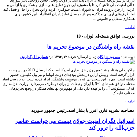
بزرگ بر سر برنامه هسته‌ای ایران پدید آمد. در دولت وقت، حسن روحانی دبیر شورای
عالی امنیت ملی تلاش کرد تا با مشوق‌هایی چون تعلیق غنی‌سازی و همکاری با آژانس و
غرب از ارجاع پرونده ایران به شورای امنیت جلوگیری کرده و این بحران را حل و فصل کند
اما طرف‌های اروپایی مذاکره پس از دو سال تعلیق ایران انتظارات این کشور برای
همکاری متقابل و خاموش ...
ادامه
›
بررسی توافق هسته‌ای لوزان- 10
نقشه راه واشنگتن در موضوع تحریم ها
نویسنده :
مسعود شایگان
زمان ارسال:
خرداد ۱۲, ۱۳۹۴
در:
شماره 11
,
گزارش
جاکوب لی هفتاد و ششمین وزیر خزانه‌داری امریکا است که از سال 2013 در این پست
قرار گرفته است و پیش از این در بخش بودجه‌ای دولت اوباما و نیز بیل کلینتون حضور
داشته است. وی در این سخنرانی که در مؤسسه واشنگتن ایراد کرده است، به بررسی ابعاد
مختلف توافق هسته‌ای 1+5 با ایران و تبعات آن برای دو طرف می‌پردازد. وزارت خزانه‌داری
که لی مسئولیت آن را برعهده دارد یکی از مهم‌ترین نهادهای همکار در وضع تحریم‌های
مختلف علیه ک ...
ادامه
›
مصاحبه نشریه فارن افرز با بشار اسد،‌رئیس جمهور سوریه
اسرائیل نگران امنیت جولان نیست می‌خواست عناصر
حزب‌الله را ترور کند