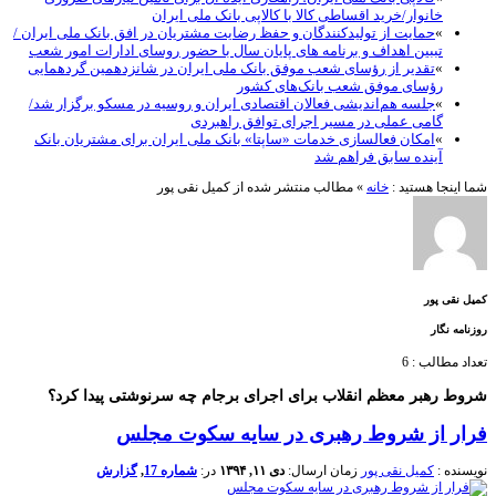
خانوار/خرید اقساطی کالا با کالاپی بانک ملی ایران
»
حمایت از تولیدکنندگان و حفظ رضایت مشتریان در افق بانک ملی ایران /
تببین اهداف و برنامه های پایان سال با حضور روسای ادارات امور شعب
»
تقدیر از رؤسای شعب موفق بانک ملی ایران در شانزدهمین گردهمایی
رؤسای موفق شعب بانک‌های کشور
»
جلسه هم‌اندیشی فعالان اقتصادی ایران و روسیه در مسکو برگزار شد/
گامی عملی در مسیر اجرای توافق راهبردی
»
امکان فعالسازی خدمات «ساپتا» بانک ملی ایران برای مشتریان بانک
آینده سابق فراهم شد
شما اینجا هستید :
خانه
»
مطالب منتشر شده از کمیل نقی پور
کمیل نقی پور
روزنامه نگار
تعداد مطالب : 6
شروط رهبر معظم انقلاب برای اجرای برجام چه سرنوشتی پیدا کرد؟
فرار از شروط رهبری در سایه سکوت مجلس
نویسنده :
کمیل نقی پور
زمان ارسال:
دی ۱۱, ۱۳۹۴
در:
شماره 17
,
گزارش