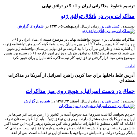
ترسیم خطوط مذاکراتی ایران و 1+ 5 در توافق نهایی
مذاکرات وین در باتلاق توافق ژنو
نویسنده :
کمیل نقی پور
زمان ارسال:
اردیبهشت ۰۵, ۱۳۹۳
در:
شماره 2
,
گزارش
مذاکرات مقدماتی برای تدوین توافقنامه نهایی در موضوع هسته ای میان ایران و 1+ 5،
چهارشنبه 20 فروردین ماه 1393 در وین به پایان رسید. همانگونه که در متن توافقنامه ژنو به
آن اشاره شده و طرفین نیز آن را تا یید کردند، توافق نهایی بر مبنای توافقنامه ژنو تدوین
می شود که سوم آذرماه 1392 به توافق ظریف و وزاری امور خارجه 1+ 5 رسیده بود. همین
موضوع یعنی مبنا قرارگرفتن توافق ژنو، کار تیم مذاکره کننده ایران برای عبور نکرد ...
ادامه
›
آدرس غلط داخلي‏ها براي جدا كردن راهبرد اسرائیل از آمریکا در مذاكرات
هسته ‏اي
چماق در دست اسرائیل، هویج روی میز مذاکرات
نویسنده :
کمیل نقی پور
زمان ارسال:
اسفند ۲۳, ۱۳۹۲
در:
شماره 1
,
گزارش
«مردم نخواهند گذاشت تندروها اميد به‌وجود آمده در كشور را از بين ببرند. افراطي‌ها در
ايران و امریکا يك هدف مشترك دارند، برهم زدن توافق ژنو!... بايد از اظهار سخنان تفرقه
افكنانه كه گاهي منطبق با اظهارات نتانياهو و مك كين مي‌شود پرهيز كرد.» اين جمله اكبر
هاشمي رفسنجاني در واكنش به انتقادات مطرح شده درباره توافق ژنو است. جمله‌اي كه
بيانگر رويكرد دولت و حاميانش در مواجهه با منتقدان اين توافقنامه است. پس از انعقا ...