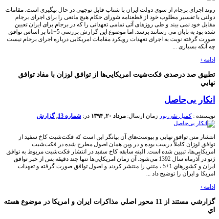
روند اجرای برجام از سوی دولت ایران با شتاب قابل توجهی در حال پیگیری است. مقامات
دولتی با تفسیر مطلوب خود از قطعنامه شورای حکام هیچ مانعی را برای اجرای برجام
مقابل خود نمی بیند و طی روزهای آتی تمامی تعهداتی را که در برجام برای ایران تعیین
شده بود به پایان می رسانند برسد. اما موضوع این گزارش بررسی 5+1تا بر اساس توافق
صورت گرفته نوبت به اجرای تعهدات رویکرد مقامات امریکایی درباره اجرای برجام نیست
چه آنکه بسیاری ...
ادامه
›
تطبيق صد درصدي فکت‌شيت امریکايي‌ها از توافق لوزان با مفاد توافق
نهايي
انکار بی‌حاصل
نویسنده :
کمیل نقی پور
زمان ارسال:
مرداد ۲۰, ۱۳۹۴
در:
شماره 13
,
گزارش
انتشار متن توافق نهايي و پيوست‌هاي آن بيانگر اين است که فکت‌شيت کاخ سفيد از
توافق لوزان کاملاً درست بوده و در وين همان اصول مطرح شده در فکت‌شيت
امریکايي‌ها، تبيين شده است. البته سابقه کاخ سفيد در انتشار فکت‌شيت مربوط به توافق
ژنو در آذرماه سال 1392 مي‌شود. آن زمان امریکايي‌ها تنها چند دقيقه پس از خبر توافق
ايران و کشورهاي 1+5 ، متني را منتشر کردند و اصول توافق صورت گرفته و تعهدات
امریکا و ايران را توضيح داد ...
ادامه
›
گزارشي مستند از 11 محور اصلي مذاکرات ايران و امريکا در موضوع هسته
اي