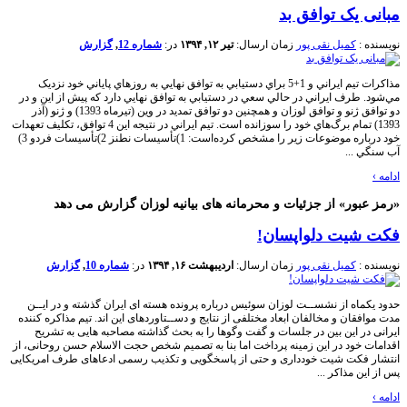
مبانی یک توافق بد
نویسنده :
کمیل نقی پور
زمان ارسال:
تیر ۱۲, ۱۳۹۴
در:
شماره 12
,
گزارش
مذاکرات تيم ايراني و 1+5 براي دستيابي به توافق نهايي به روزهاي پاياني خود نزديک
مي‌شود. طرف ايراني در حالي سعي در دستيابي به توافق نهايي دارد که پيش از اين و در
دو توافق ژنو و توافق لوزان و همچنين دو توافق تمديد در وين (تيرماه 1393) و ژنو (آذر
1393) تمام برگ‌هاي خود را سوزانده است. تيم ايراني در نتيجه اين 4 توافق، تکليف تعهدات
خود درباره موضوعات زير را مشخص کرده‌است: 1)تأسيسات نطنز 2)تأسيسات فردو 3)
آب سنگي ...
ادامه
›
«رمز عبور» از جزئیات و محرمانه های بیانیه لوزان گزارش می دهد
فکت شیت دلواپسان!
نویسنده :
کمیل نقی پور
زمان ارسال:
اردیبهشت ۱۶, ۱۳۹۴
در:
شماره 10
,
گزارش
حدود یکماه از نشســت لوزان سوئیس درباره پرونده هسته ای ایران گذشته و در ایــن
مدت موافقان و مخالفان ابعاد مختلفی از نتایج و دســتاوردهای این اند. تیم مذاکره کننده
ایرانی در این بین در جلسات و گفت وگوها را به بحث گذاشته مصاحبه هایی به تشریح
اقدامات خود در این زمینه پرداخت اما بنا به تصمیم شخص حجت الاسلام حسن روحانی، از
انتشار فکت شیت خودداری و حتی از پاسخگویی و تکذیب رسمی ادعاهای طرف امریکایی
پس از این مذاکر ...
ادامه
›