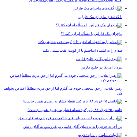
نا گفته‌های ماجرای مک فارلین
ماجرای مک فارلین یا مسأله ایران- کنترا؟
صدام را به اشتباه انداختیم تا از کویت عقب‌نشینی نکند
نبرد با امریکا در خلیج فارس
رهبر انقلاب: از حق شخصی خودم می‌گذرم اما از حق مردم مطلقاً اغماض نخواهم
کرد
خاتمی ۲۵ خرداد ۸۸: باورکنید نقطه فشار به رهبری همین جاست!
من آخرت خودم را نه به دنیای آقای خاتمی می‌فروشم، نه آقای ناطق