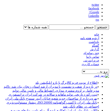
twitter
facebook
Google+
LinkedIn
rss
خانه
آرشیو هفته نامه
یادداشت
گفتگو
گزارش
چند رسانه ای
تماس با ما
خرید اینترنتی
حساب کاربری
»
اطلاع از نوبت خرید کالابرگ با بازو اپلیکیشن بله
»
در بازدید از شعب و نشست با مدیران ارشد استان زنجان بیان شد: تاکید
مدیرعامل بر لزوم مشتری مداری، انضباط مالی و تامین مالی تولید
»
ثبت رکورد تاریخی تولید ماهانه و سالانه در شرکت ایران ترانسفو ری
»
بهره‌برداری از ساختمان جدید شعبه خیابان آبیدر سنندج بانک ملی ایران
»
بانک ملی ایران با کسب گواهینامه ISO 26000، پیشتاز مسئولیت‌پذیری
اجتماعی در نظام بانکی شد
»
کالاپی بانک ملی ایران؛ راهکاری ایده آل برای تامین نیازهای ضروری