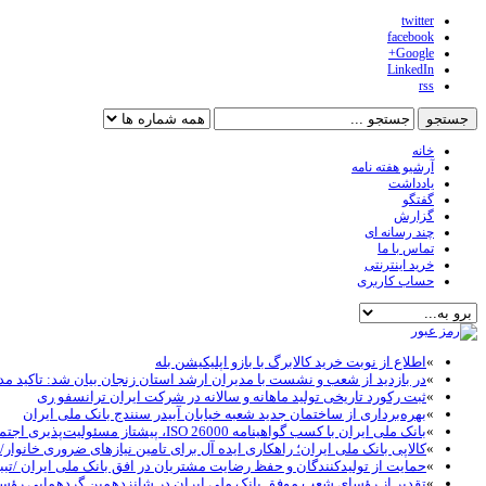
twitter
facebook
Google+
LinkedIn
rss
خانه
آرشیو هفته نامه
یادداشت
گفتگو
گزارش
چند رسانه ای
تماس با ما
خرید اینترنتی
حساب کاربری
»
اطلاع از نوبت خرید کالابرگ با بازو اپلیکیشن بله
»
در بازدید از شعب و نشست با مدیران ارشد استان زنجان بیان شد: تاکید مد
»
ثبت رکورد تاریخی تولید ماهانه و سالانه در شرکت ایران ترانسفو ری
»
بهره‌برداری از ساختمان جدید شعبه خیابان آبیدر سنندج بانک ملی ایران
»
بانک ملی ایران با کسب گواهینامه ISO 26000، پیشتاز مسئولیت‌پذیری اجتماعی در نظام بانکی شد
»
کالاپی بانک ملی ایران؛ راهکاری ایده آل برای تامین نیازهای ضروری خانوار/خ
»
حمایت از تولیدکنندگان و حفظ رضایت مشتریان در افق بانک ملی ایران /تبب
»
تقدیر از رؤسای شعب موفق بانک ملی ایران در شانزدهمین گردهمایی رؤ