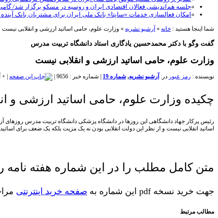
»
جلسه هم‌اندیشی فعالان اقتصادی ایران و روسیه در مسکو برگزار شد/ گام
»
امکان فعالسازی خدمات «ساپتا» بانک ملی ایران برای مشتریان بانک آینده
شما اینجا هستید :
خانه
»
آرشیو نشریه
»
وزارت علوم، حامی اساتید ارزشی و انقلابی نیست
گفت وگو با دکتر محمدحسین یادگاری استاد دانشگاه تربیت مدرس
وزارت علوم، حامی اساتید ارزشی و انقلابی نیست
نویسنده :
رمز عبور
در:
آرشیو نشریه
,
شماره 19
|
شماره خبر : 9656
|
|
+
آ
چکیده وزارت علوم، حامی اساتید ارزشی و انق
رئیس پرکار جهاد دانشگاهی این روزها در دانشگاه پزشکی دانشگاه تربیت مدرس روزهای آرا
اساتید انقلابی نیست و از نظر این دولت انقلابی بودن نه یک مزیت بلکه یک ضعف برای اسات
متن کامل مطلب را در این شماره هفته نامه رم
جهت خرید نسخه pdf این شماره به
صفحه خرید اینترنتی
مراجع
مطالب مرتبط