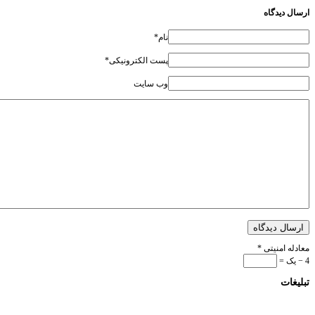
ارسال دیدگاه
نام*
پست الکترونیکی*
وب سایت
ارسال دیدگاه
معادله امنیتی
*
4 − یک =
تبلیغات