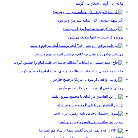
ما به زبان آوینی سخن می گوییم
اگر شهدا نبودند، الان عمامه سر من و تو نبود
پرونده کرسنت به انتها نزدیک می‌شود
می‌دانید توافق ژنو یعنی چه؟ آنچه نوشتند آنچه مرقوم داشتند
حاج احمد خمینی: با انتخاب آیت‌الله خامنه‌ای، قلب امام را خشنود کردید
روایتی واقعی از نبرد با امریکا درخلیج فارس
از زین العابدین مراغه‌ای تا محمود سریع القلم
سردار سلیمانی حامل نامه رهبری برای اسد