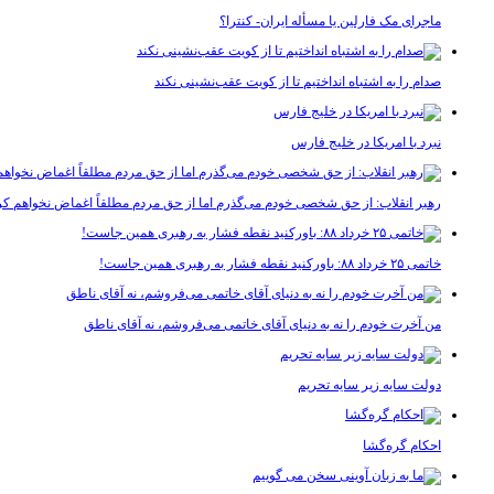
ماجرای مک فارلین یا مسأله ایران- کنترا؟
صدام را به اشتباه انداختیم تا از کویت عقب‌نشینی نکند
نبرد با امریکا در خلیج فارس
رهبر انقلاب: از حق شخصی خودم می‌گذرم اما از حق مردم مطلقاً اغماض نخواهم کر
خاتمی ۲۵ خرداد ۸۸: باورکنید نقطه فشار به رهبری همین جاست!
من آخرت خودم را نه به دنیای آقای خاتمی می‌فروشم، نه آقای ناطق
دولت سایه زیر سایه تحریم
احکام گره‌گشا