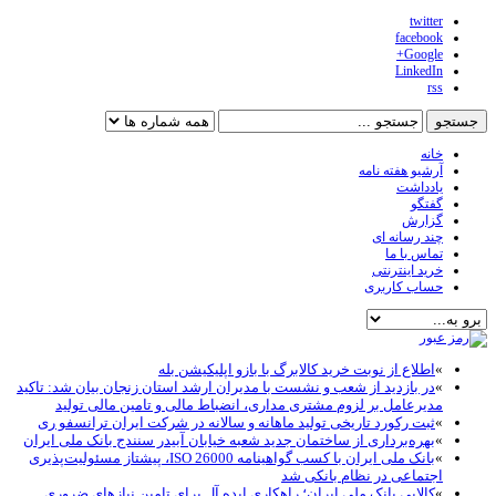
twitter
facebook
Google+
LinkedIn
rss
خانه
آرشیو هفته نامه
یادداشت
گفتگو
گزارش
چند رسانه ای
تماس با ما
خرید اینترنتی
حساب کاربری
»
اطلاع از نوبت خرید کالابرگ با بازو اپلیکیشن بله
»
در بازدید از شعب و نشست با مدیران ارشد استان زنجان بیان شد: تاکید
مدیرعامل بر لزوم مشتری مداری، انضباط مالی و تامین مالی تولید
»
ثبت رکورد تاریخی تولید ماهانه و سالانه در شرکت ایران ترانسفو ری
»
بهره‌برداری از ساختمان جدید شعبه خیابان آبیدر سنندج بانک ملی ایران
»
بانک ملی ایران با کسب گواهینامه ISO 26000، پیشتاز مسئولیت‌پذیری
اجتماعی در نظام بانکی شد
»
کالاپی بانک ملی ایران؛ راهکاری ایده آل برای تامین نیازهای ضروری