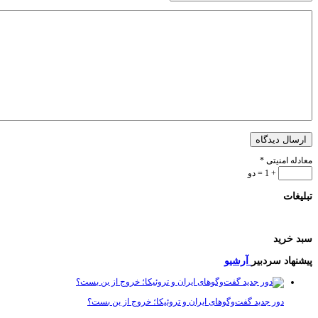
ل دیدگاه
 امنیتی
*
+ 1 = دو
ات
رید
اد سردبیر
آرشیو
دور جدید گفت‌وگوهای ایران و تروئیکا؛ خروج از بن بست؟