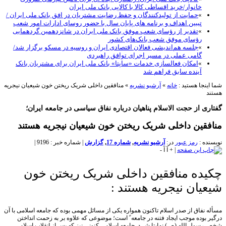
خانوار/خرید اقساطی کالا با کالاپی بانک ملی ایران
»
حمایت از تولیدکنندگان و حفظ رضایت مشتریان در افق بانک ملی ایران /
تببین اهداف و برنامه های پایان سال با حضور روسای ادارات امور شعب
»
تقدیر از رؤسای شعب موفق بانک ملی ایران در شانزدهمین گردهمایی
رؤسای موفق شعب بانک‌های کشور
»
جلسه هم‌اندیشی فعالان اقتصادی ایران و روسیه در مسکو برگزار شد/
گامی عملی در مسیر اجرای توافق راهبردی
»
امکان فعالسازی خدمات «ساپتا» بانک ملی ایران برای مشتریان بانک
آینده سابق فراهم شد
نجا هستید :
خانه
»
آرشیو نشریه
»
منافقین داخلی شریک ریختن خون شیعیان نیجریه
ی از حجت الاسلام پناهیان درباره نفاق سیاسی در جامعه ایران؛
قین داخلی شریک ریختن خون شیعیان نیجریه هستند
ه :
رمز عبور
در:
آرشیو نشریه
,
شماره 17
,
گزارش
|
شماره خبر : 9196
|
|
+
آ
آ
-
ده منافقین داخلی شریک ریختن خون
یان نیجریه هستند :
نفاق از صدر اسلام تاکنون همواره یکی از مسائل مهمی بوده که جامعه اسلامی با آن
بوده موجب ایجاد فتنه در جامعه ً است؛ موضوعی که علاوه بر به زحمت انداختن
ول الله (ص) نهایتا شــد. جامعه اسلامی کنونی نیز که پس از انقلاب اسلامی