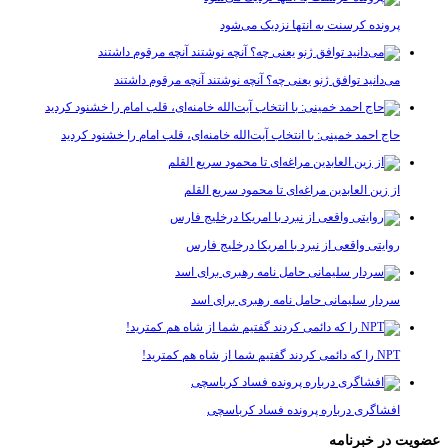
پرونده کرسنت به انتها نزدیک می‌شود
می‌دانید توافق ژنو یعنی چه؟ آنچه نوشتند آنچه مرقوم داشتند
حاج احمد خمینی: با انتخاب آیت‌الله خامنه‌ای، قلب امام را خشنود کردید
از زین العابدین مراغه‌ای تا محمود سریع القلم
روایتی واقعی از نبرد با امریکا درخلیج فارس
سردار سلیمانی حامل نامه رهبری برای اسد
NPT را که دائمی کردند گفتیم شما از شاه هم کمترید!
افشاگری درباره پرونده فساد کرباسچی
 در خبرنامه