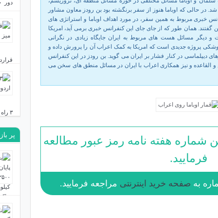
 سلمان و اوباما مسائل مختلفی در حوزه مسائل منطقه ای، تروریسم،
دور ج
شد. در حالی که اوباما هنوز از سفر برنگشته بود بن رودز معاون مشاور
بست؟
س خبری مربوط به همین سفر، در مورد اهداف اوباما و استراتژی های
 گفتند. همان طور که از جای جای این کنفرانس خبری برمی آید، امریکا
دی ۲۴, ۱۴۰۳
ست و دیگر مسائل هست های مربوط به ایران جایگاه زیادی در نگرانی
موشکی پروژه جدیدی است که امریکا به کمک اعراب آن را پرورش داده و
ای دیپلماسی در کنار فشار بر ایران می گوید. بن رودز در این کنفرانس
قرارد
 و القاعده و نیز همکاری اعراب با ایران در مسائل منطق های سخن می
دی ۲۳, ۱۴۰۳
۳ راه ایران برای مقابله با نقشه توسعه‌طلبانه اردوغان
پر باز
دی ۱۹, ۱۴۰۳
ن شماره هفته نامه رمز عبور مطالعه
فرمایید.
صفحه خرید اینترنتی
مراجعه فرمایید.