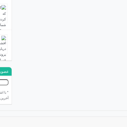
عضویت
* با ا
آخرین 