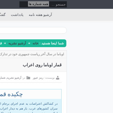
آرشیو هفته نامه
یادداشت
گفتگ
»
»
شما اینجا هستید :
خانه
آرشیو نشریه
قم
اوباما در سال آخر ریاست جمهوری خود در تدارک
قمار اوباما روی اعراب
نویسنده :
رمز عبور
در:
آرشیو نشریه
,
شماره 
چکیده قما
در کشاکش اعتراضات به عدم اجرای برجام ا
سران کشورهای عرب، باز هم به دیدار اعراب ر