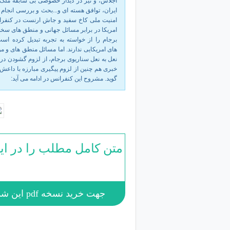
اجلاس، و نیز در دیدار خصوصی بی سابقه ملک
ایران، توافق هسته ای و...بحث و بررسی انجام 
امنیت ملی کاخ سفید و جاش ارنست در کنفران
امریکا در برابر مسائل جهانی و منطق های سخن
برجام را از خواسته به تجربه تبدیل کرده ا
های امریکایی ندارند. اما مسائل منطق های و 
نعل به نعل سناریوی برجام، از لزوم گشودن دره
خبری هم چنین از لزوم پیگیری مبارزه با داعش
گوید. مشروح این کنفرانس در ادامه می آید:
متن کامل مطلب را در ای
جهت خرید نسخه pdf این شماره به