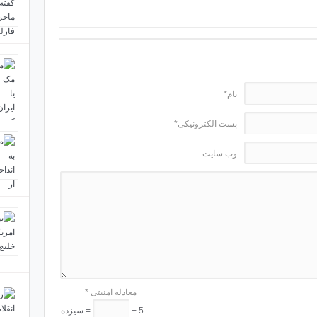
نام*
پست الکترونیکی*
وب سایت
معادله امنیتی
*
5 +
= سیزده