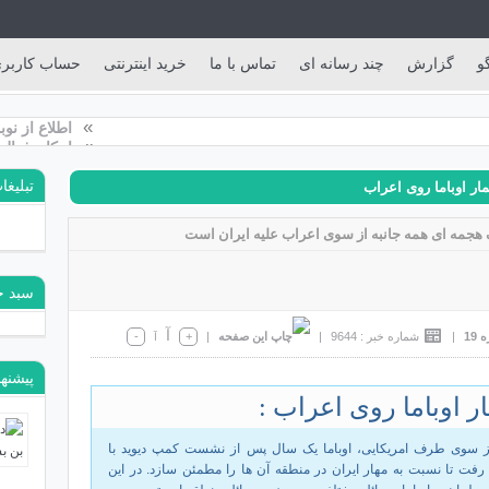
و
گزارش
چند رسانه ای
تماس با ما
خرید اینترنتی
حساب کاربر
»
اطلاع از نوبت خرید ک
»
امکان فعالسازی خدم
تبلیغا
ار اوباما روی اعراب
 هجمه ای همه جانبه از سوی اعراب علیه ایران است
سبد خ
آ
19
|
شماره خبر : 9644
|
|
+
-
آ
پیشنها
ر اوباما روی اعراب :
ز سوی طرف امریکایی، اوباما یک سال پس از نشست کمپ دیوید با
فت تا نسبت به مهار ایران در منطقه آن ها را مطمئن سازد. در این