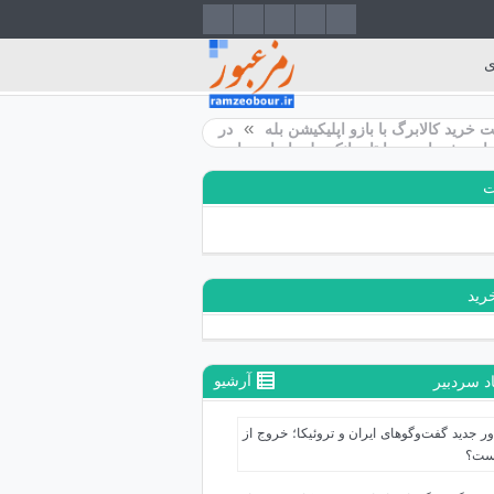
ی
»
الابرگ با بازو اپلیکیشن بله
در بازدید از شعب و نشست با مدیران ارشد است
ات «ساپتا» بانک ملی ایران برای مشتریان بانک آینده سابق فراهم شد
ت
رید
آرشیو
د سردبیر