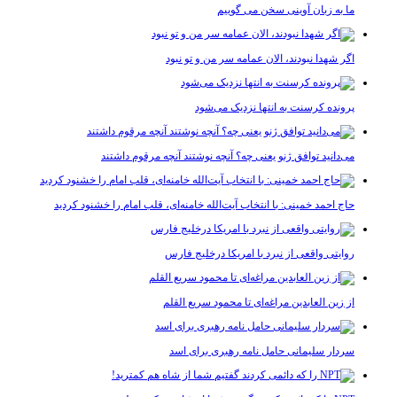
ما به زبان آوینی سخن می گوییم
اگر شهدا نبودند، الان عمامه سر من و تو نبود
پرونده کرسنت به انتها نزدیک می‌شود
می‌دانید توافق ژنو یعنی چه؟ آنچه نوشتند آنچه مرقوم داشتند
حاج احمد خمینی: با انتخاب آیت‌الله خامنه‌ای، قلب امام را خشنود کردید
روایتی واقعی از نبرد با امریکا درخلیج فارس
از زین العابدین مراغه‌ای تا محمود سریع القلم
سردار سلیمانی حامل نامه رهبری برای اسد