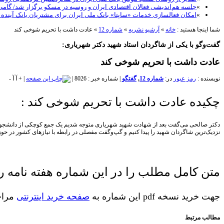
»
جلسه هم‌اندیشی فعالان اقتصادی ایران و روسیه در مسکو برگزار شد/ گام
»
امکان فعالسازی خدمات «ساپتا» بانک ملی ایران برای مشتریان بانک آینده
شما اینجا هستید :
خانه
»
آرشیو نشریه
»
شماره 12
»
عادت داشت با تحریم شوخی کند
گفت‌وگو با یکی از شاگردان استاد شهید دکتر شهریاری:
عادت داشت با تحریم شوخی کند
نویسنده :
رمز عبور
در:
شماره 12
,
گفتگو
|
شماره خبر : 8026
|
|
+
آ
آ
-
چکیده عادت داشت با تحریم شوخی کند :
دکتر صالحی می‌گفت بعد از شهادت شهید شهریاری متوجه شدیم یک جمع کوچکی از دانشجویانش 
نزدیک‌ترین شاگردان شهید را پیدا کنیم و گپ‌و‌گفت مفصلی در رابطه با نیازهای کشور در ح
متن کامل مطلب را در این شماره هفته نامه رم
جهت خرید نسخه pdf این شماره به
صفحه خرید اینترنتی
مراجع
مطالب مرتبط