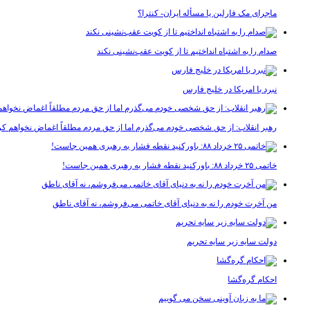
ماجرای مک فارلین یا مسأله ایران- کنترا؟
صدام را به اشتباه انداختیم تا از کویت عقب‌نشینی نکند
نبرد با امریکا در خلیج فارس
رهبر انقلاب: از حق شخصی خودم می‌گذرم اما از حق مردم مطلقاً اغماض نخواهم کر
خاتمی ۲۵ خرداد ۸۸: باورکنید نقطه فشار به رهبری همین جاست!
من آخرت خودم را نه به دنیای آقای خاتمی می‌فروشم، نه آقای ناطق
دولت سایه زیر سایه تحریم
احکام گره‌گشا