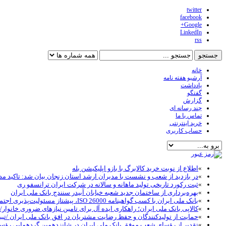
twitter
facebook
Google+
LinkedIn
rss
خانه
آرشیو هفته نامه
یادداشت
گفتگو
گزارش
چند رسانه ای
تماس با ما
خرید اینترنتی
حساب کاربری
»
اطلاع از نوبت خرید کالابرگ با بازو اپلیکیشن بله
»
در بازدید از شعب و نشست با مدیران ارشد استان زنجان بیان شد: تاکید مد
»
ثبت رکورد تاریخی تولید ماهانه و سالانه در شرکت ایران ترانسفو ری
»
بهره‌برداری از ساختمان جدید شعبه خیابان آبیدر سنندج بانک ملی ایران
»
بانک ملی ایران با کسب گواهینامه ISO 26000، پیشتاز مسئولیت‌پذیری اجتماعی در نظام بانکی شد
»
کالاپی بانک ملی ایران؛ راهکاری ایده آل برای تامین نیازهای ضروری خانوار/خ
»
حمایت از تولیدکنندگان و حفظ رضایت مشتریان در افق بانک ملی ایران /تبب
»
تقدیر از رؤسای شعب موفق بانک ملی ایران در شانزدهمین گردهمایی رؤ