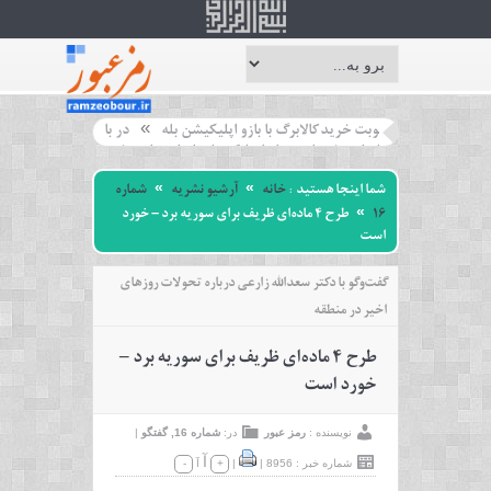
اطلاع از نوبت خرید کالابرگ با بازو اپلیکیشن بله
در بازدید از شعب و نشست با مدی
»
امکان فعالسازی خدمات «ساپتا» بانک ملی ایران برای مشتریان بانک آینده سابق فراهم
شما اینجا هستید :
خانه
آرشیو نشریه
شماره
»
»
16
طرح ۴ ماده‌ای ظریف برای سوریه برد – خورد
»
است
گفت‌وگو با دکتر سعدالله زارعی درباره تحولات روزهای
اخیر در منطقه
طرح ۴ ماده‌ای ظریف برای سوریه برد –
خورد است
نویسنده :
رمز عبور
در:
شماره 16
,
گفتگو
|
آ
شماره خبر : 8956
|
|
+
آ
-