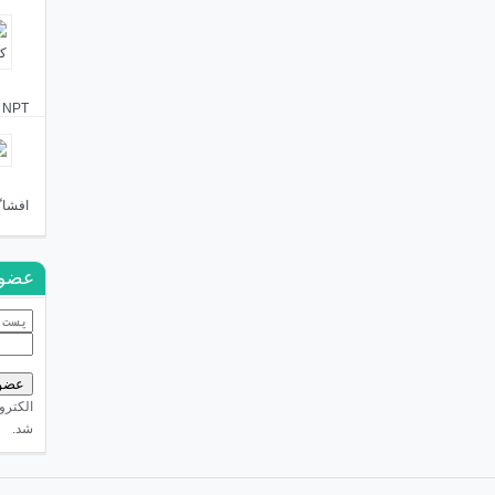
NPT را که دائمی کردند گفتیم شما از شاه هم کمترید!
افشاگ
عضوی
الکترو
شد.