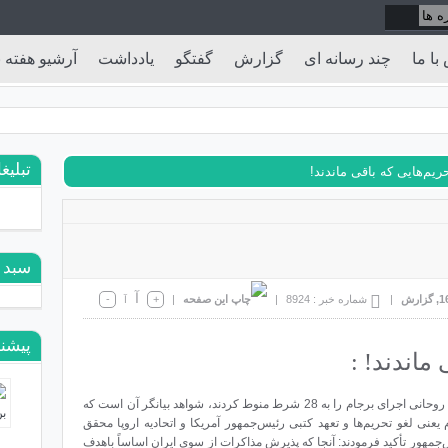
با ما
چند رسانه ای
گزارش
گفتگو
یادداشت
آرشیو هفته ن
تبلیغ
ریم‌هایی که باقی ماندند!
سبد 
آ
,
گزارش
|
شماره خبر : 8924
|
|
+
-
آ
پیشنه
ماندند! :
در حالی که رهبر معظم انقلاب در نامه خود به آقای روحانی اجرای برجام را به 28 شرط منوط کردند، شواهد بیانگر آن است که
نی لغو تحریم‌ها و تعهد کتبی رئیس‌جمهور آمریکا و اتحادیه اروپا محقق
جمهور تأکید فرمودند: آنجا که پذیرش مذاکرات از سوی ایران اساساً باهدف