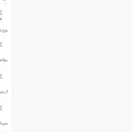
داشتن
حاج اح
خشنود
روایتی
از زین
سردار