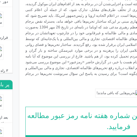
دور ج
 است و اجرایی‌شدن آن در برجام به بعد از اقدام‌های ایران موکول گردیده،
بست؟
ی از تخلّف طرف‌های مقابل، تدارک شود، که از جمله آن اعلام کتبی
یم‌ها است. در اعلام اتّحادیه اروپا و رئیس‌جمهور آمریکا، باید تصریح شود که
دی ۲۴, ۱۴۰۳
ری مبنی بر این‌که ساختار تحریم‌ها باقی خواهد ماند، به‌منزله نقض برجام
است. هر چند رئیس‌جمهور در پاسخ به نامه مقام معظم رهبری مدعی شد که اوباما در نامه‌ای در تاریخ 26 مهر 1394 به‌صورت
دی و مالی ظالمانه و غیرقانونی خود را در چارچوب تعهداتشان در برجام
قرارد
‌های ظالمانه اقتصادی، تجاری و مالی بین‌المللی و یا یک‌جانبه‌ای که توسط
اسلامی ایران برقرار شده بود، رفع گردیدند. ساختار تحریم‌ها و فضای روانی
امی ایران را پرهزینه و در برخی موارد غیرممکن ساخته و بار گران و
دی ۲۳, ۱۴۰۳
تحمیل کرده بود، از هم پاشید. فارغ از بررسی این موضوع که آیا نامه
 برجام هست یا خیر، در گزارش حاضر <رمزعبور> این موضوع بررسی می‌شود
انقلاب درباره رفع تحریم‌های ظالمانه اقتصادی، تجاری و مالی بین‌المللی و
۳ راه ایران برای مقابله با نقشه توسعه‌طلبانه اردوغان
کا، چگونه است؟ برای رسیدن به پاسخ این سؤال سرنوشت تحریم‌ها در برجام
پر با
دی ۱۹, ۱۴۰۳
ن شماره هفته نامه رمز عبور مطالعه
عراق 
فرمایید.