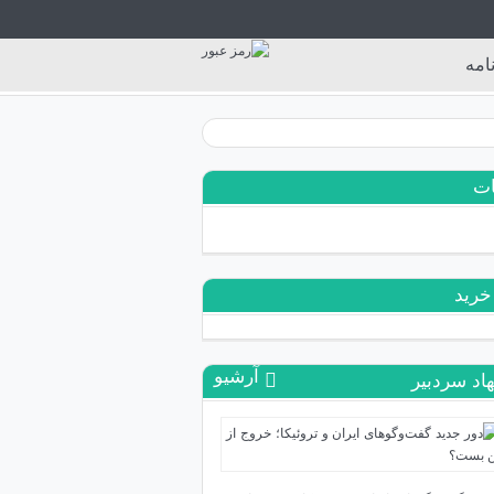
امه
ات
خرید
آرشیو
اد سردبیر