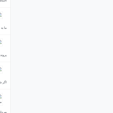
احکام
ما به
پروند
اگر شه
می‌دا