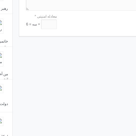
رهبر 
مردم 
معادله امنیتی
*
+ سه = 6
جاست
من آخ
آقای 
دولت 