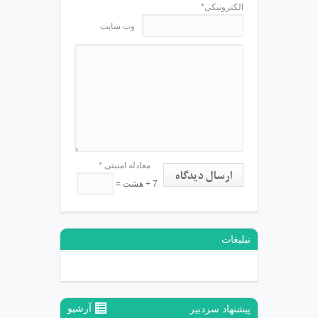
الکترونیکی*
وب سایت
معادله امنیتی
*
ارسال دیدگاه
7 + هشت =
تبلیغات
آرشیو
پیشنهاد سردبیر