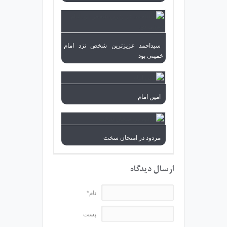
سیداحمد عزیزترین شخص نزد امام
خمینی بود
امین امام
مردود در امتحان سخت
ارسال دیدگاه
نام*
پست