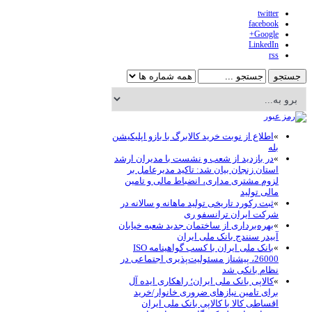
twitter
facebook
Google+
LinkedIn
rss
»
اطلاع از نوبت خرید کالابرگ با بازو اپلیکیشن
بله
»
در بازدید از شعب و نشست با مدیران ارشد
استان زنجان بیان شد: تاکید مدیرعامل بر
لزوم مشتری مداری، انضباط مالی و تامین
مالی تولید
»
ثبت رکورد تاریخی تولید ماهانه و سالانه در
شرکت ایران ترانسفو ری
»
بهره‌برداری از ساختمان جدید شعبه خیابان
آبیدر سنندج بانک ملی ایران
»
بانک ملی ایران با کسب گواهینامه ISO
26000، پیشتاز مسئولیت‌پذیری اجتماعی در
نظام بانکی شد
»
کالاپی بانک ملی ایران؛ راهکاری ایده آل
برای تامین نیازهای ضروری خانوار/خرید
اقساطی کالا با کالاپی بانک ملی ایران