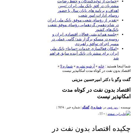
»
حمایت از تولیدکنندگان و حفظ رضایت
مشتریان در افق بانک ملی ایران /تببین
اهداف و برنامه های پایان سال با حضور
روسای ادارات امور شعب
»
تقدیر از رؤسای شعب موفق بانک ملی ایران
در شانزدهمین گردهمایی رؤسای موفق شعب
بانک‌های کشور
»
جلسه هم‌اندیشی فعالان اقتصادی ایران و
روسیه در مسکو برگزار شد/ گامی عملی در
مسیر اجرای توافق راهبردی
»
امکان فعالسازی خدمات «ساپتا» بانک ملی
ایران برای مشتریان بانک آینده سابق فراهم
شد
شما اینجا هستید :
خانه
»
آرشیو نشریه
»
شماره 9
»
اقتصاد بدون نفت در کوتاه مدت امکانپذیر نیست
گفت وگو با دکتر امیرحسین مزینی
اقتصاد بدون نفت در کوتاه مدت
امکانپذیر نیست
نویسنده :
رمز عبور
در:
شماره 9
,
گفتگو
|
شماره خبر : 7074
|
|
+
آ
آ
-
چکیده اقتصاد بدون نفت در