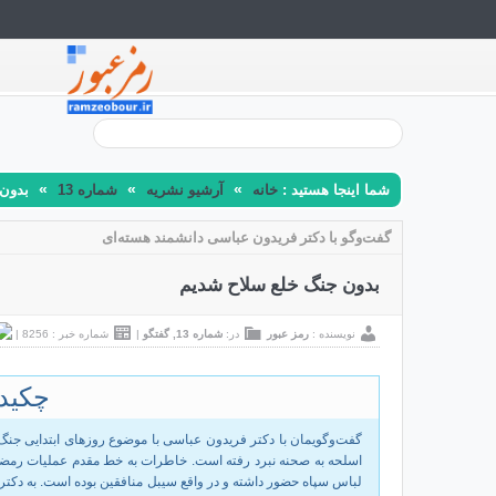
»
»
»
شما اینجا هستید :
خانه
آرشیو نشریه
شماره 13
بدون
گفت‌وگو با دکتر فریدون عباسی دانشمند هسته‌ای
بدون جنگ خلع سلاح شدیم
نویسنده :
رمز عبور
در:
شماره 13
,
گفتگو
|
شماره خبر : 8256
|
چکید
اسلحه به صحنه نبرد رفته است. خاطرات به خط مقدم عملیات رمضان
لباس سپاه حضور داشته و در واقع سیبل منافقین بوده است. به دکتر