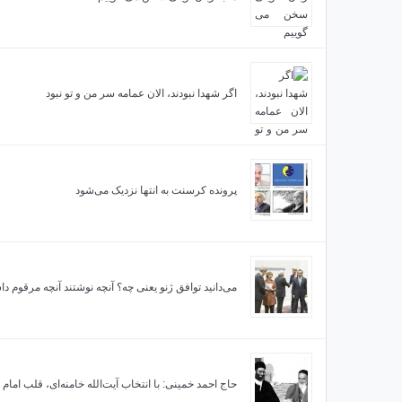
اگر شهدا نبودند، الان عمامه سر من و تو نبود
پرونده کرسنت به انتها نزدیک می‌شود
می‌دانید توافق ژنو یعنی چه؟ آنچه نوشتند آنچه مرقوم دا
حاج احمد خمینی: با انتخاب آیت‌الله خامنه‌ای، قلب امام