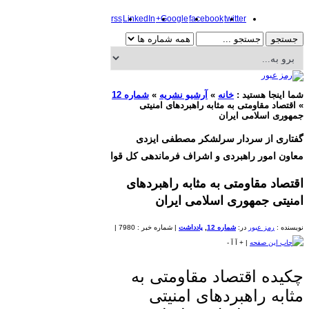
rss
LinkedIn
Google+
facebook
twitter
شما اینجا هستید :
خانه
»
آرشیو نشریه
»
شماره 12
»
اقتصاد مقاومتی به مثابه راهبردهای امنیتی
جمهوری اسلامی ایران
گفتاری از سردار سرلشکر مصطفی ایزدی
معاون امور راهبردی و اشراف فرماندهی کل قوا
اقتصاد مقاومتی به مثابه راهبردهای
امنیتی جمهوری اسلامی ایران
نویسنده :
رمز عبور
در:
شماره 12
,
یادداشت
|
شماره خبر : 7980
|
|
+
آ
آ
-
چکیده اقتصاد مقاومتی به
مثابه راهبردهای امنیتی