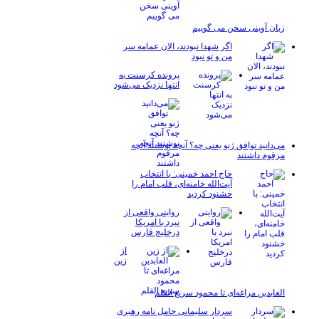
زبان آوینی سخن می گوییم
اگر شهدا نبودند، الان عمامه سر
من و تو نبود
پرونده کرسنت به
انتها نزدیک می‌شود
می‌دانید توافق ژنو یعنی چه؟ آنچه نوشتند آنچه
مرقوم داشتند
حاج احمد خمینی: با انتخاب
آیت‌الله خامنه‌ای، قلب امام را
خشنود کردید
روایتی واقعی از
نبرد با امریکا
درخلیج فارس
از
زین
العابدین مراغه‌ای تا محمود سریع القلم
سردار سلیمانی حامل نامه رهبری