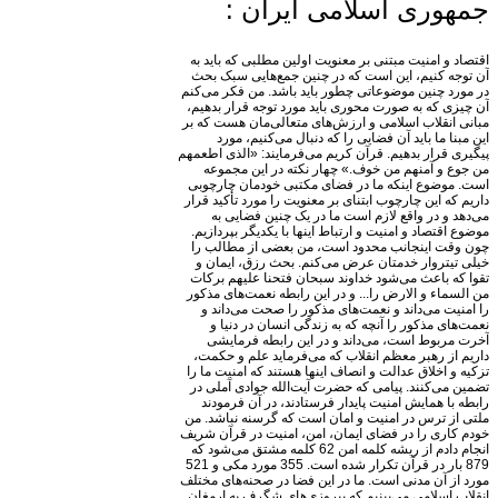
جمهوری اسلامی ایران :
اقتصاد و امنیت مبتنی بر معنویت اولین مطلبی که باید به
آن توجه کنیم، این است که در چنین جمع‌هایی سبک بحث
در مورد چنین موضوعاتی چطور باید باشد. من فکر می‌کنم
آن چیزی که به صورت محوری باید مورد توجه قرار بدهیم،
مبانی انقلاب اسلامی و ارزش‌های متعالی‌مان هست که بر
این مبنا ما باید آن فضایی را که دنبال می‌کنیم، مورد
پیگیری قرار بدهیم. قرآن کریم می‌فرمایند: «الذی اطعمهم
من جوع و آمنهم من خوف.» چهار نکته در این مجموعه
است. موضوع اینکه ما در فضای مکتبی خودمان چارچوبی
داریم که این چارچوب ابتنای بر معنویت را مورد تأکید قرار
می‌دهد و در واقع لازم است ما در یک چنین فضایی به
موضوع اقتصاد و امنیت و ارتباط اینها با یکدیگر بپردازیم.
چون وقت اینجانب محدود است، من بعضی از مطالب را
خیلی تیتر‌وار خدمتان عرض می‌کنم. بحث رزق، ایمان و
تقوا که باعث می‌شود خداوند سبحان فتحنا علیهم برکات
من‌ السماء و الارض را... و در این رابطه نعمت‌های مذکور
را امنیت می‌‌داند و نعمت‌های مذکور را صحت می‌داند و
نعمت‌های مذکور را آنچه که به زندگی انسان در دنیا و
آخرت مربوط است، می‌داند و در این رابطه فرمایشی
داریم از رهبر معظم انقلاب که می‌فرماید علم و حکمت،
تزکیه و اخلاق عدالت و انصاف اینها هستند که امنیت ما را
تضمین می‌کنند. پیامی که حضرت آیت‌الله جوادی آملی در
رابطه با همایش امنیت پایدار فرستادند، در آن فرمودند
ملتی از ترس در امنیت و امان است که گرسنه نباشد. من
خودم کاری را در فضای ایمان، امن، امنیت در قرآن شریف
انجام دادم از ریشه‌ کلمه‌ امن 62 کلمه مشتق می‌شود که
879 بار در قرآن تکرار شده است. 355 مورد مکی و 521
مورد از آن مدنی است. ما در این فضا در صحنه‌های مختلف
انقلاب اسلامی می‌بینیم که پیروزی‌های شگرف به ارمغان