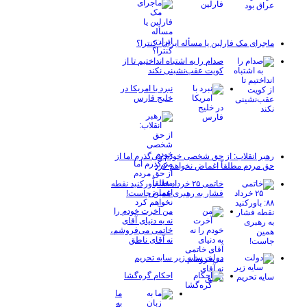
ماجرای مک فارلین یا مسأله ایران- کنترا؟
صدام را به اشتباه انداختیم تا از
کویت عقب‌نشینی نکند
نبرد با امریکا در
خلیج فارس
رهبر انقلاب: از حق شخصی خودم می‌گذرم اما از
حق مردم مطلقاً اغماض نخواهم کرد
خاتمی ۲۵ خرداد ۸۸: باورکنید نقطه
فشار به رهبری همین جاست!
من آخرت خودم را
نه به دنیای آقای
خاتمی می‌فروشم،
نه آقای ناطق
دولت سایه زیر سایه تحریم
احکام گره‌گشا
ما
به