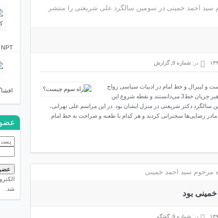
م سید احمد خمینی در سومین سالگرد علی شریعتی را منتشر
NPT را که دائمی کردند گفتیم شما از شاه هم کمترید!
در:
شماره 9
,
گزارش
3» به اندازه چپ و راست و لیبرال و خط امام در ادبیات سیاسی رواج
افشاگ
داشت. همگان مرحوم سیداحمد خمینی را مبدع و رهبر جریان خط3 می‌دانستند و نقطه شروع این
سالگرد دکتر شریعتی در منزل ایشان بود. در این مراسم علی تهرانی،
ادر رضایی‌ها سخنرانی کردند و هر کدام با طعنه و صراحت به خط امام
عضوی
ره مرحوم سید احمد خمینی
الکترو
شد.
مینی بود
در:
شماره 9
,
گفتگو