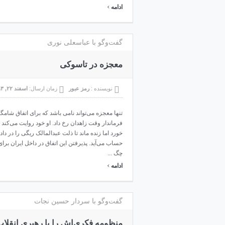
›
ادامه
گفت‌وگو با عباسعلی نوری
معجزه در تاسوکی
نویسنده :
رمز عبور
زمان ارسال:
اسفند ۲۲, ۱۳۹۳
فرماندار وقت زاهدان رخ داد. او خود روایت می‌کند
خورد اما زنده ماند تا ذلت عبدالمالک ریگی را در دا
حساب می‌آید. پذیرفتن این اتفاق در داخل ایران برا
چگ ...
›
ادامه
گفت‌وگو با سردار حسین نجات
منظومه فکری‌اش را با رهبری انقلاب