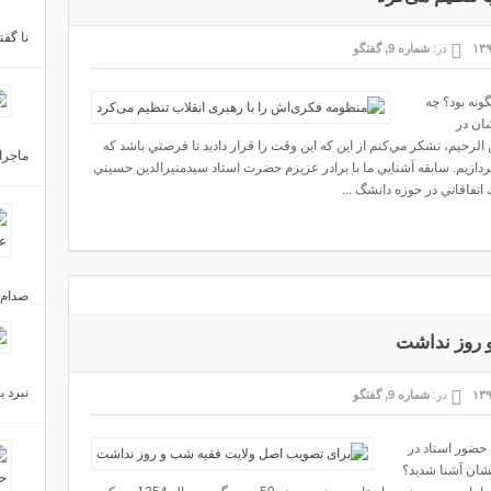
نا گف
در:
شماره 9
,
گفتگو
نه بود؟ چه
ان در
 الرحيم، تشكر مي‌كنم از اين كه اين وقت را قرار داديد تا فرصتي باشد که
ماجرای
ردازيم. سابقه آشنايي ما با برادر عزيزم حضرت استاد سيدمنيرالدين حسيني
صدام ر
 روز نداشت
نبرد ب
در:
شماره 9
,
گفتگو
 حضور استاد در
یشان آشنا شدید؟