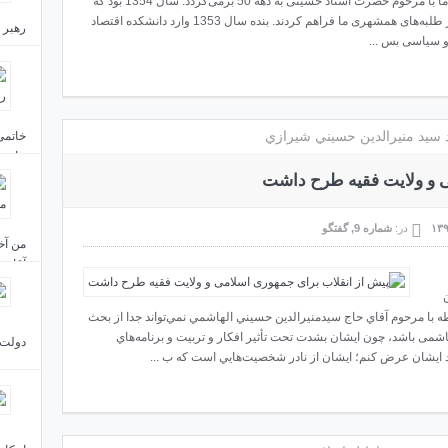
بسم الله الرحمن الرحیم و به نستعین. آغاز آشنایی ما با مرحوم حضرت استاد حسینی به دهه 50 برمی‌گردد. سال 1354 بود که
ما با ایشان آشنا شدیم و زمینه آشنایی را هم یکی از طلبه‌های همشهری ما فراهم کردند. بنده سال 1353 وارد دانشکده اقتصاد
رهبر 
و سیاسی بس ...
مردم 
د سيد منيرالدين حسيني شيرازي
جاست
ی و ولایت فقیه طرح داشت
در:
شماره 9
,
گفتگو
من آخ
آقای 
 با مرحوم آقاي حاج سيدمنيرالدين حسيني الهاشمي نمي‌تواند جدا از بحث
اشمی باشد، چون ايشان بشدت تحت تأثير افكار و تربيت و برنامه‌هاي
دولت 
د ايشان عرض كنم؛ ايشان از نادر شخصيت‌هايي است كه ب ...