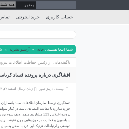
حساب کاربری
خرید اینترنتی
تماس 
»
»
شما اینجا هستید :
خانه
آرشیو نشریه
شم
ناگفته‌هایی از رئیس حفاظت اطلاعات نیرو
افشاگری درباره پرونده فساد کربا
نویسنده :
رمز عبور
زمان ارسال:
اسفند ۲۲, ۱۳۹۳
دستگیری توسط سازمان اطلاعات سپاه پاسداران شا
حوزه مبارزه با مفاسد اقتصادی باشد. در کنار سوابق
سیاسیون و فعالیت در حوزه‌هایی چون عتیقه، برج‌س
دوستی و ارتباطات نزدیک این فرد با سخن به میان آمد