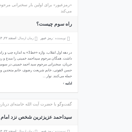
«رمزعبور» برای اولین بار سخنرانی مرحو
می‌کند
راه سوم چیست؟
نویسنده :
رمز عبور
زمان ارسال:
اسفند ۲۲, ۱۳۹۳
در دهه اول انقلاب، واژه «خط
جریان، سخنرانی مرحوم سید احمد خمینی در سومین 
حسن لاهوتی، خانم ‌شریعت رضوی،‌ خانم متحدین و م
حمله می‌کنند. نوار ...
›
ادامه
گفت‌وگو با حضرت آیت الله خامنه‌ای دربا
سیداحمد عزیزترین شخص نزد امام خ
نویسنده :
رمز عبور
زمان ارسال:
اسفند ۲۲, ۱۳۹۳