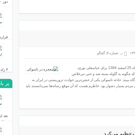
دور ج
بست؟
دی ۲۴, ۱۴۰۳
قرارد
دی ۲۳, ۱۴۰۳
در:
شماره 9
,
گفتگو
تنها معجزه می‌تواند نامی باشد که برای اتفاق شامگاه 25 اسفند 1384 برای عباسعلی نوری،
۳ راه ایران برای مقابله با نقشه توسعه‌طلبانه اردوغان
 که چگونه به گلوله بسته شد و حتی تیرخلاص
دگاه ببیند. حادثه تاسوکی یکی از خشن‌ترین حوادث تروریستی در ایران به
پر با
دی ۱۹, ۱۴۰۳
ی مردم بسیار دشوار بود. خاطرم هست که آن موقع رسانه‌ها نمی‌دانستند باید
عراق 
 تنظیم می‌کرد