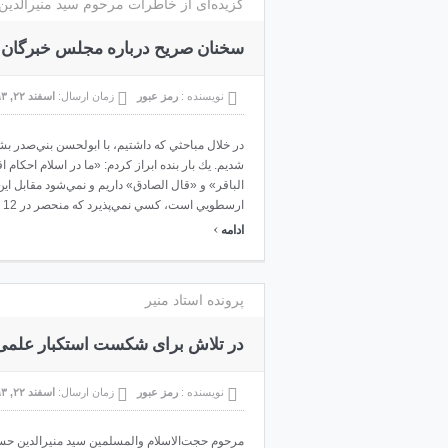
گزیده‌ای از خاطرات مرحوم سید منیرالدین 
سخنان صریح درباره مجلس خبرگان 
نویسنده :
رمز عبور
زمان ارسال:
اسفند ۲۲, ۱۳۹۳
در خلال مباحثي كه داشتيم، با ابولحسن بني‌صدر ب
شديم. يك بار بنده ابراز كردم: «ما در اسلام احكام 
الباقر» و «قال الصادق» داريم و نمي‌شود مقابل 
ارسطويي است، كسي نمي‌پذيرد كه منحصر در 12 تن باشد. براي اين كه اتم هم امام دارد! فرد امام دارد! جامعه امام دارد!» ...
›
ادامه
پرونده استاد منیر
در تلاش برای شکست استکبار علمی
نویسنده :
رمز عبور
زمان ارسال:
اسفند ۲۲, ۱۳۹۳
مرحوم حجت‌الاسلام والمسلمین سيد منيرالدين‌ حسینی