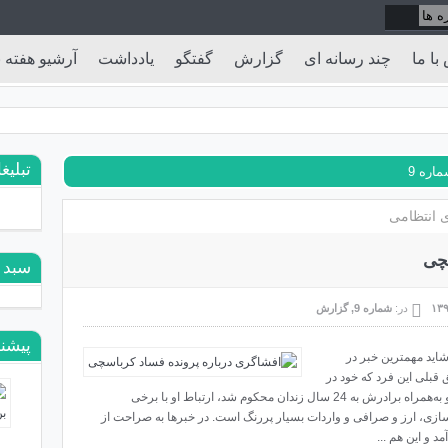
با ما
چند رسانه ای
گزارش
گفتگو
یادداشت
آرشیو هفته ن
تبلیغ
اره 9
ی انتظامی
سچی
سبد 
در:
شماره 9
,
گزارش
پیشنه
ید مهمترین خبر در
 قبلی این فرد که خود در
پرونده اختلاس 123 میلیاردی متهم ردیف سوم بود و به‌همراه برادرش به 24 سال زندان محکوم شد، ارتباط او با برخی
ازی، ارز و صرافی و واردات بسیار پررنگ است. در خبرها به صراحت از
 و این هم ...