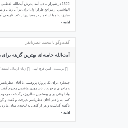
1322 در شيراز به‌ دنيا آمد. پدرش‌ آیت‌الله العظمي
الهاشمي‌ از مراجع‌ طراز اول‌ ايران‌ در آن‌ زمان‌ و 
مبارزات‌ او با استعمار در بسياري‌ از كتب‌ تاريخي‌ آمد
›
ادامه
گفت‌وگو با محمد عطریانفر
آیت‌الله خامنه‌ای بهترین گزینه برای
نویسنده :
امین فرج الهی
زمان ارسال:
اسفند ۲۲, ۱۳۹۳
چندباری برای یک پروژه پژوهشی با آقای عطریانفر
و ماجرای برخورد با باند مهدی هاشمی معدوم گفت و
ولذا وقتی برای بیستمین سالروز درگذشت مرحوم س
کنم، به راحتی آقای عطریانفر پذیرفت و گفت و گو
ناگفته گذاشت و هر از گاهی به لبخندی میان ما رد و
›
ادامه