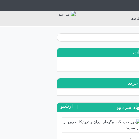
امه
ات
خرید
آرشیو
اد سردبیر