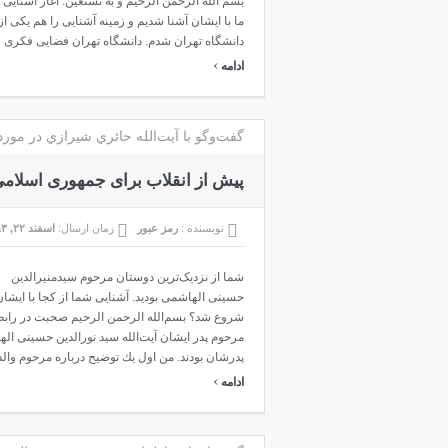
دانشگاه تهران شدم. دانشگاه تهران فضایی فکری 
›
ادامه
گفت‌وگو با آيت‌الله حائري شيرازي در مور
پیش از انقلاب برای جمهوری اسلام
نویسنده :
رمز عبور
زمان ارسال:
اسفند ۲۲, ۱۳۹۳
شما از نزدیک‌ترین دوستان مرحوم سیدمنیرالدین
حسینی الهاشمی بودید. آشنایی شما از کجا با ایشان
شروع شد؟ بسم‌الله الرحمن الرحيم صحبت در رابطه
مرحوم پدر ايشان آیت‌الله سید نورالدین حسینی اله
پدرشان بودند. من اول يك توضيح درباره مرحوم وال
›
ادامه