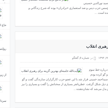
‌ سيد نورالدين‌ حسيني‌
داشتن
مؤسس‌ حزب‌ ديني‌ و ضد استعماري‌ «برادران‌» بوده‌ كه‌ شرح‌ زندگاني‌ و
ه‌ است‌. ...
حاج اح
خشنود
 رهبری انقلاب
روایتی
در:
شماره 9
,
گفتگو
 درباره خط سوم
 گو کرده بودم
از زین
یداحمد خمینی قرار شد با این عضو حزب کارگزاران سازندگی گفت و گو
ی ذیل شکل گرفت. عطریانفر بسیاری از سخنانش را گفت و بسیاری را نیز
 بدل می‌شد که نشان‌دهنده ...
سردار