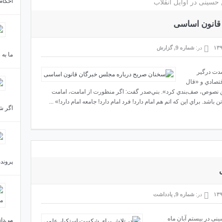
احکام
حسینی در اوایل انقلاب
قانون اساسی
در:
شماره 9
,
گزارش
ما به
شدت درگير
اقتصادي و «قال
اين نصوص، صف‌بندي كرد». بني‌صدر گفت: اگر منظورت از امامت، امامت
اگر شه
پروند
در:
شماره 9
,
یادداشت
 در بيستم‌ آبان‌ ماه‌
می‌دا