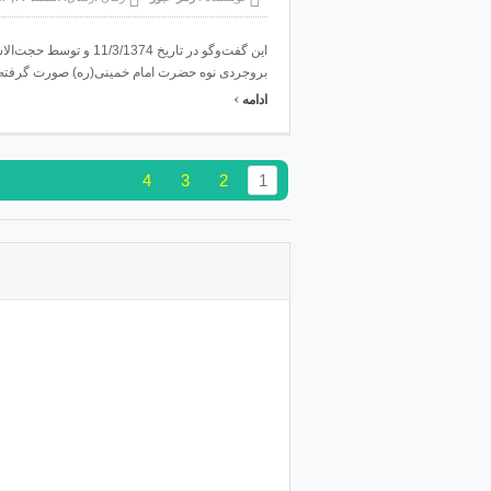
این گفت‌وگو در تاریخ 11/3/1374 و ت
بروجردی نوه حضرت امام خمینی(ره) صورت گرفته ا
›
ادامه
4
3
2
1