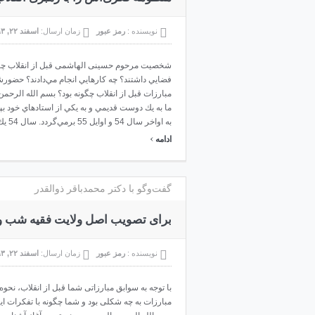
نویسنده :
رمز عبور
زمان ارسال:
اسفند ۲۲, ۱۳۹۳
شخصيت مرحوم حسینی الهاشمی قبل از انقلاب چگو
فضايي داشتند؟ چه كارهايي انجام مي‌دادند؟ حضورش
مبارزات قبل از انقلاب چگونه بود؟ بسم الله الرحمن
ما به يك دوست قديمي و به يكي از استادهاي خود بپ
به اواخر سال 54 و اوايل 55 برمي‌گردد. سال 54 يك اتفاقاتي در حوزه دانشگ ...
›
ادامه
گفت‌وگو با دکتر محمدباقر ذوالقدر
برای تصویب اصل ولایت فقیه شب و
نویسنده :
رمز عبور
زمان ارسال:
اسفند ۲۲, ۱۳۹۳
با توجه به سوابق مبارزاتی شما قبل از انقلاب، نحوه
مبارزات به چه شکلی بود و شما چگونه با تفکرات ا