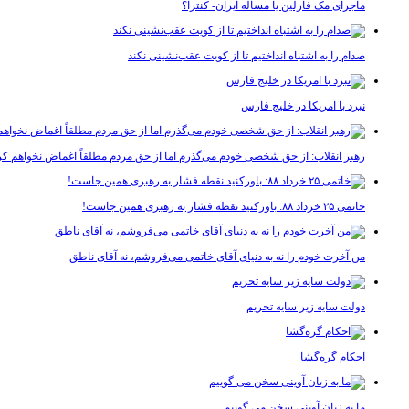
ماجرای مک فارلین یا مسأله ایران- کنترا؟
صدام را به اشتباه انداختیم تا از کویت عقب‌نشینی نکند
نبرد با امریکا در خلیج فارس
رهبر انقلاب: از حق شخصی خودم می‌گذرم اما از حق مردم مطلقاً اغماض نخواهم کر
خاتمی ۲۵ خرداد ۸۸: باورکنید نقطه فشار به رهبری همین جاست!
من آخرت خودم را نه به دنیای آقای خاتمی می‌فروشم، نه آقای ناطق
دولت سایه زیر سایه تحریم
احکام گره‌گشا
ما به زبان آوینی سخن می گوییم