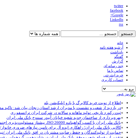
twitter
facebook
Google+
LinkedIn
rss
خانه
آرشیو هفته نامه
یادداشت
گفتگو
گزارش
چند رسانه ای
تماس با ما
خرید اینترنتی
حساب کاربری
»
اطلاع از نوبت خرید کالابرگ با بازو اپلیکیشن بله
»
در بازدید از شعب و نشست با مدیران ارشد استان زنجان بیان شد: تاکید مد
»
ثبت رکورد تاریخی تولید ماهانه و سالانه در شرکت ایران ترانسفو ری
»
بهره‌برداری از ساختمان جدید شعبه خیابان آبیدر سنندج بانک ملی ایران
»
بانک ملی ایران با کسب گواهینامه ISO 26000، پیشتاز مسئولیت‌پذیری اجتماعی در نظام بانکی شد
»
کالاپی بانک ملی ایران؛ راهکاری ایده آل برای تامین نیازهای ضروری خانوار/خ
»
حمایت از تولیدکنندگان و حفظ رضایت مشتریان در افق بانک ملی ایران /تبب
»
تقدیر از رؤسای شعب موفق بانک ملی ایران در شانزدهمین گردهمایی رؤ