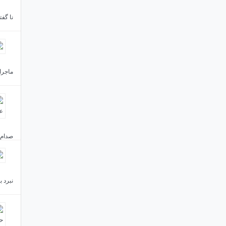
نا گف
ماجرای
صدام ر
نبرد ب