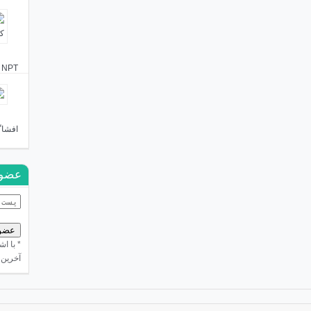
NPT را که دائمی کردند گفتیم شما از شاه هم کمترید!
افشاگ
عضوی
* با ا
آخرین 