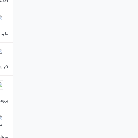
احکام
ما به
اگر شه
پروند
می‌دا