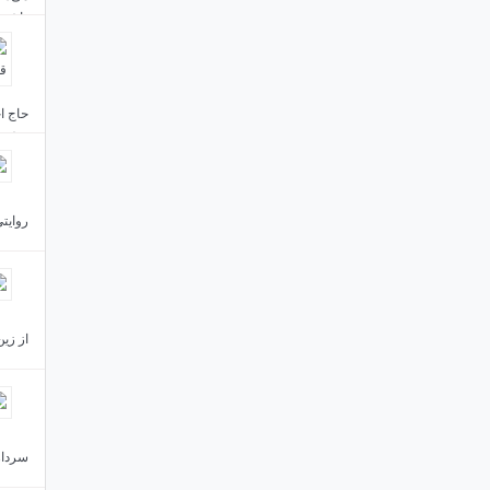
داشتن
حاج اح
خشنود
روایتی
از زین
سردار