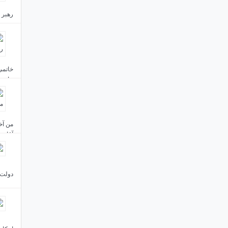
رهبر 
مردم 
جاست
من آخ
آقای 
دولت 