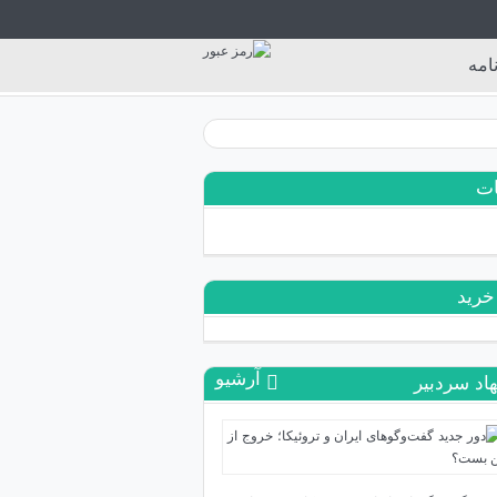
امه
ات
خرید
آرشیو
اد سردبیر