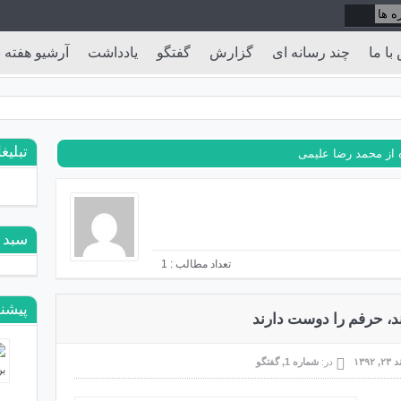
با ما
چند رسانه ای
گزارش
گفتگو
یادداشت
آرشیو هفته ن
تبلیغ
از محمد رضا علیمی
سبد 
تعداد مطالب : 1
پیشنه
، حرفم را دوست دارند
 ۱۳۹۲
در:
شماره 1
,
گفتگو