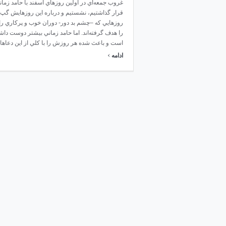
غروب جمعه‌اي در اولين روزهاي اسفند با حامد زمان
قرار گذاشتيم، نشستيم و درباره اين روزهايش گپ 
روزهايي كه –چشم بد دور- دوران خوب و پركاري را 
را هدف گرفته‌اند. اما حامد زماني بيشتر دوست 
است و باعث شده هر روزش را با كلي از اين دعاهاي 
›
ادامه