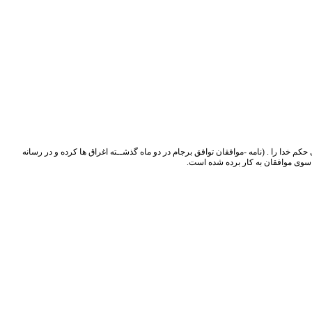
ندارم ، جز اسرار نهج البلاغه)50 جنگ را و كارى را بى مشورت شما نكنم ، جز اجراى حكم خدا را . (نامه -موافقان توافق برجام در دو ماه گذشــته اغراق ها کرده و در رسانه