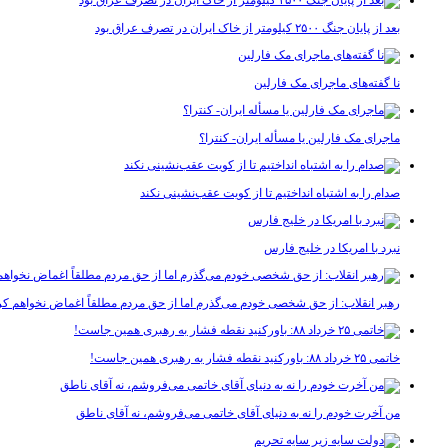
بعد از پایان جنگ ۲۵۰۰ کیلومتر از خاک ایران در تصرف عراق بود
نا گفته‌های ماجرای مک فارلین
ماجرای مک فارلین یا مسأله ایران- کنترا؟
صدام را به اشتباه انداختیم تا از کویت عقب‌نشینی نکند
نبرد با امریکا در خلیج فارس
رهبر انقلاب: از حق شخصی خودم می‌گذرم اما از حق مردم مطلقاً اغماض نخواهم کر
خاتمی ۲۵ خرداد ۸۸: باورکنید نقطه فشار به رهبری همین جاست!
من آخرت خودم را نه به دنیای آقای خاتمی می‌فروشم، نه آقای ناطق