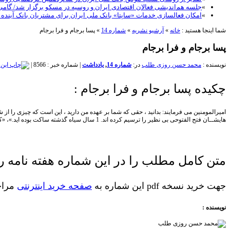
»
جلسه هم‌اندیشی فعالان اقتصادی ایران و روسیه در مسکو برگزار شد/ گام
»
امکان فعالسازی خدمات «ساپتا» بانک ملی ایران برای مشتریان بانک آینده
شما اینجا هستید :
خانه
»
آرشیو نشریه
»
شماره 14
»
پسا برجام و فرا برجام
پسا برجام و فرا برجام
نویسنده :
محمد حسن روزی طلب
در:
شماره 14
,
یادداشت
|
شماره خبر : 8566
|
چکیده پسا برجام و فرا برجام :
هايشــان فتح الفتوحی بی نظير را ترسيم کرده اند. 1 سال سياه گذشته ساکت بوده ايد.»، «کاسب تحريم» و «مسبب بدبختی مردم ايران» نيز 8حربه دستمالی شده «شما در هزاران بار از سوی موافقان به کار برده شده است.
متن کامل مطلب را در این شماره هفته نامه رم
جهت خرید نسخه pdf این شماره به
صفحه خرید اینترنتی
مراجع
نویسنده :