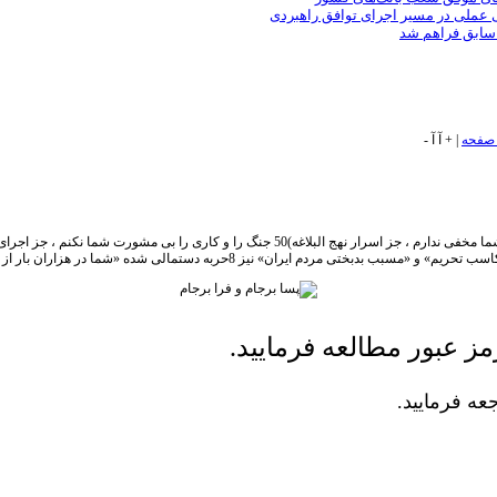
ی عملی در مسیر اجرای توافق راهبردی
 سابق فراهم شد
|
+
آ
آ
-
اميرالمومنين می فرمايند: بدانيد ، حقى كه شما بر عهده من داريد ، اين است كه چيزى را از شما مخفى 
ز عبور مطالعه فرمایید.
ه فرمایید.