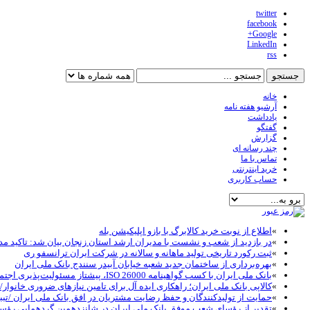
twitter
facebook
Google+
LinkedIn
rss
خانه
آرشیو هفته نامه
یادداشت
گفتگو
گزارش
چند رسانه ای
تماس با ما
خرید اینترنتی
حساب کاربری
»
اطلاع از نوبت خرید کالابرگ با بازو اپلیکیشن بله
»
در بازدید از شعب و نشست با مدیران ارشد استان زنجان بیان شد: تاکید مد
»
ثبت رکورد تاریخی تولید ماهانه و سالانه در شرکت ایران ترانسفو ری
»
بهره‌برداری از ساختمان جدید شعبه خیابان آبیدر سنندج بانک ملی ایران
»
بانک ملی ایران با کسب گواهینامه ISO 26000، پیشتاز مسئولیت‌پذیری اجتماعی در نظام بانکی شد
»
کالاپی بانک ملی ایران؛ راهکاری ایده آل برای تامین نیازهای ضروری خانوار/خ
»
حمایت از تولیدکنندگان و حفظ رضایت مشتریان در افق بانک ملی ایران /تبب
»
تقدیر از رؤسای شعب موفق بانک ملی ایران در شانزدهمین گردهمایی رؤ