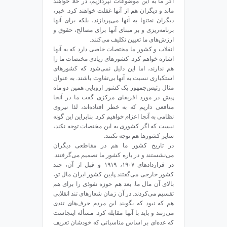
اگر ما به این موضوعات نپردازیم، در خلأ خواهند
ماند و دیگران هم از آنها غفلت خواهند کرد. خیر،
دیگران نه‌تنها به آنها می‌پردازند، بلکه برای آنها
برنامه‌ریزی و بر مبنای آنها برای مصالح، حقوق و
ارزش‌های ما تعیین تکلیف می‌کنند.
انقلاب و کشور ما مختصات خاصی دارد که به آنها
اشاره خواهم کرد. کشورهای زیادی مختصات ما را
هم ندارند، اما این دلیل نمی‌شود که کشورهای
استکباری نسبت به آنها بی‌تفاوت باشند. به عنوان
مثال رئیس‌جمهور یک کشور اروپایی همین دو ماه
پیش در مورد افریقای مرکزی گفت ما در آنجا
منافعی داریم که به خطر ‌افتاده‌اند، لذا نیروی
نظامی به آنجا اعزام خواهیم کرد. بنابراین این گونه
نیست که اگر کشوری به این مختصات توجه نکند،
سایر کشورها هم توجه نکنند.
در تاریخ کشور ما هم در مقاطعی دیگران
می‌نشستند و در باره کشور ما تصمیم می‌گرفتند.
در قراردادهای ۱۹۰۷، ۱۹۱۹ و قبل از آن، چند
کشور خارجی می‌گفتند پایین کشور ایران مال تو،
بالای آن مال ما. بعد هم حوزه نفوذی را برای هم
تقسیم می‌کردند. در آن زمان شعارهای تند انقلابی
هم که نبود که بگویند این مردم حرف‌های تندی
می‌زنند و باید با آنها مقابله ‌کرد. مسأله اینجاست
که عده‌ای بر اساس مناسباتی که خودشان تعریف