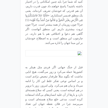
کنید که شما چرا باید چنین امکاناتی را در اختیار
داشته باشید؟ پاسخ خواهند داد چون قدرت داریم،
آن هم قدرتی که خودشان تعریف کرده‌اند، یعنی
یک منطق قدیمی استکباری: «فَأَمَّا عَادٌ فَاسْتَکْبَرُوا
فِی الْأَرْضِ بِغَیْرِ الْحَقِّ وَ قَالُوا مَنْ أَشَدُّ مِنَّا قُوَّه».(۱)
چرا؟ چون زورمان از همه بیشتر است. چرا؟ چون
ثروت بیشتری داریم. این منطق آنهاست. اگر
گاهی هم دعوا و اختلافی هم با هم دارند، در
چارچوب این منطق است و به اصطلاح خودشان
بر این مبنا جهان را اداره می‌کنند.
قبل از جنگ جهانی اگر فردی مثل هیتلر به
کشورها حمله می‌کرد و زور می‌گفت، هیچ ابایی
نداشت که بگوید مثلاً طرفدار تبعیض نژادی است
و بر اساس نوعی تفکر غلط این کار را ادامه
می‌داد و بیان هم می‌کرد، ولی امروز، زور با تزویر
در هم آمیخته است، یعنی کسی که سلاح هسته‌ای
دارد و بارها از آن علیه انسان‌های بی‌گناه استفاده
کرده است، مدعی خلع سلاح هسته‌ای است و
می‌پرسد چرا در فلان نقطه جهان این تعداد