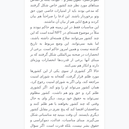
مبناهای مورد نظر چند کشور خاص شکل گرفتند
که مدعی بودند باید از امتیازات خاصی چون حق
وتو برخوردار باشند. این ادعا را صراحتاً هم بیان
کردند و هیچ ابایی هم از بیان آن نداشتند.
این مناسبات فقط در این زمینه هم حاکم نبودند و
مثلاً در موضوع هسته‌ای در NPT آمده است که این
چند کشور می‌توانند سلاح هسته‌ای داشته باشند،
اما بقیه نمی‌توانند. این وضع مربوط به تاریخ
گذشته نیست و همین امروز حاکم است. برخی از
انحصارات در صحنه بین‌المللی شکل گرفتند که بر
مبنای آنها برخی از قدرت‌ها انحصارات ویژه‌ای
دارند و انکار هم نمی‌کنند.
حالا اگر کشوری از سوی یکی از این کشورها
مورد ظلم قرار گرفت، گفته‌اند به شورای امنیت
مراجعه کند، ولی اگر به شورای امنیت رجوع کرد،
همان کشور می‌تواند او را وتو کند. اگر کشوری
ظلم کرد و حق وتو هم داشت، کشور مظلوم
نمی‌تواند به حقوق خود برسد، دیگر وای به حال
وقتی که چند کشور بخواهند با هم ظلم کنند و
منافعشان اقتضا کند که پنج نفری در مقابل کشور
دیگری بایستند. آن وقت ببینید چه مناسباتی شکل
می‌گیرند. مبنای مناسبات، عدالت، دموکراسی و
حقوق بشر نیست، بلکه قدرت است. اگر سؤال