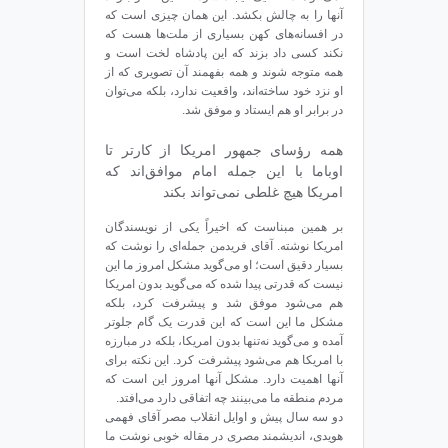
آنها را به چالش بکشد. این همان چیزی است که
در افسانه‌های کهن بسیاری از ملت‌ها هست که
نکند کسی داد بزند که این پادشاه لخت است و
همه متوجه شوند و همه بفهمند آن تصویری که از
او نزد خود ساخته‌اند، واقعیت ندارد، بلکه می‌توان
در برابر او هم ایستاد و موفق شد.
همه رؤسای جمهور امریکا از کارتر تا
اوباما با این جمله امام موافق‌اند که
امریکا هیچ غلطی نمی‌تواند بکند
بر همین مبناست که اخیراً یکی از نویسندگان
امریکا نوشته. آقای فریدمن جمله‌ای را نوشت که
بسیار دقیق است؛ او می‌گوید مشکل امروز ما این
نیست که قدرتی پیدا شده که می‌گوید بدون امریکا
هم می‌شود موفق شد و پیشرفت کرد، بلکه
مشکل ما این است که این قدرت یک گام جلوتر
آمده و می‌گوید نه‌تنها بدون امریکا، بلکه در مبارزه
با امریکا هم می‌شود پیشرفت کرد. این نکته برای
آنها اهمیت دارد. مشکل آنها امروز این است که
مردم منطقه ما می‌بینند چه اتفاقی دارد می‌افتد.
دو سه سال پیش و اوایل انقلاب مصر آقای فهمی
هویدی، اندیشمند مصری در مقاله‌ خوبی نوشت ما