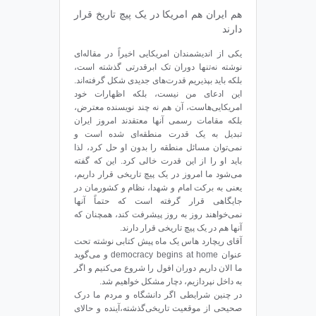
هم ایران هم امریکا در یک پیچ تاریخ قرار
دارند
یکی از اندیشمندان امریکایی اخیراً در مقاله‌ای
نوشته نه‌تنها دوران تک ابرقدرتی گذشته است،
بلکه باید بپذیریم قدرت‌های جدیدی شکل گرفته‌اند.
این ادعای من نیست، بلکه اظهارات خود
امریکایی‌هاست، آن هم نه چند نویسنده‌ معترض،
بلکه مقامات رسمی آنها معتقدند امروز ایران
تبدیل به یک قدرت منطقه‌ای شده است و
نمی‌توان مسائل منطقه را بدون او حل کرد، لذا
باید او را از این قدرت خالی کرد. این که گفته
می‌شود ما امروز در یک پیچ تاریخی قرار داریم،
یعنی به برکت امام و شهدا، نظام و کشورمان در
جایگاهی قرار گرفته است که حتماً آنها
نمی‌خواهند روز به روز پیشرفت کند، همچنان که
آنها هم در یک پیچ تاریخی قرار دارند.
آقای ریچارد هاس یک ماه پیش کتابی نوشته تحت
عنوان democracy begins at home و می‌گوید
ما الان داریم دوران افول را شروع می‌کنیم و اگر
به داخل نپردازیم، دچار مشکل خواهیم شد.
در چنین شرایطی اگر دانشگاه و مردم ما درک
صحیحی از موقعیت تاریخی‌گذشته،آینده و حالای