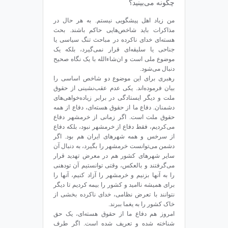
چگونه می‌بینید؟
من زیاد اهل پیشگویی نیستم. به هر حال در
مذاکرات باید شاخص‌هایی حاکم باشند. بحث
هسته‌ای خدای ناکرده در مباحث تنگ سیاسی یا
جناحی یا سلیقه‌ای قرار نمی‌گیرد، بلکه یک
موضوع ملی است و ان‌شاءالله با یک نگاه صحیح
دنبال می‌شود.
رهبری برای این موضوع دو شاخص اساسی را
بیان فرموده‌اند. یکی عدم عقب‌نشینی از حقوق
ملت و دیگر ایستادگی در برابر زیاده‌خواهی‌های
دشمنان. دفاع ما از حقوق هسته‌ای‌، دفاع از همه
حقوق ملت است. اگر زمانی از خرمشهر دفاع
می‌کردیم، فقط دفاع از خرمشهر نبود، بلکه دفاع
از سرخس و همه شهرهای ایران هم بود. اگر
دشمن می‌توانست خرمشهر را بگیرد، به دنبال آن
سایر شهرهای کشور هم در معرض تهدید قرار
می‌گرفتند و بالعکس، وقتی توانستیم آن تودهنی
را به آنها بزنیم و خرمشهر را آزاد کنیم، آنها را
برای همیشه ناامید و کشور را بیمه کردیم تا دیگر
نتوانند با تعرض نظامی، خدای ناکرده بخشی از
خاک کشور را به یغما ببرند.
امروز هم دفاع ما از حقوق هسته‌ای، یک حق
شناخته ‌شده و تعریف ‌شده است. اگر طرف