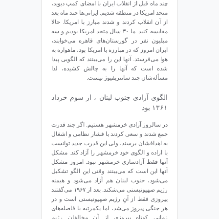
چند ماه قبل از انقلاب ایران با امضای کمپ دیوید،
متحد امریکا در منطقه شدیم. ایرانی‌ها چند ماه بعد
از آن انقلاب کردند و شدند مبارز با امریکا. حالا
مقایسه کنید. ما ۳۰ سال متحد امریکا بودیم و سه
میلیون نفر در گورستان‌های قاهره می‌خوابند،
ایران امروز که در مبارزه با امریکا بود، ماهواره به
هوا می‌فرستد. آنها این را می‌بینند که الگویی پیدا
شده است که آنها را به چالش کشیده، لذا
مسأله‌شان چند سانتریفیوژ نیست.
الگوی آزادی جنوب لبنان ، از سوم خرداد
۱۳۶۱ بود
در سالروز آزادی خرمشهر هستیم. اگر چند قدرت
جمع ‌شدند و سعی ‌کردند با فشار نظامی و اشغال
به اهدافشان برسند، ولی این قدرت جدید ‌توانست
با اراده و الگوی خود خرمشهر را آزاد کند. مشکل
آنها فقط آزادسازی خرمشهر نبود. امروز مشکل
آنها این است که می‌بینند وقتی این الگو تشکیل
می‌شود، جنوب لبنان هم آزاد می‌شود و هیمنه
رژیم صهیونیستی می‌شکند. بعد از ۱۹۶۷ می‌گفتند
پیروزی فقط از آنِ رژیم صهیونیستی است و در
هر جنگی پیروز می‌شد، اما یکمرتبه با فاصله‌های
زمانی کوتاه‌ پیروزی از آنِ مخالفان رژیم