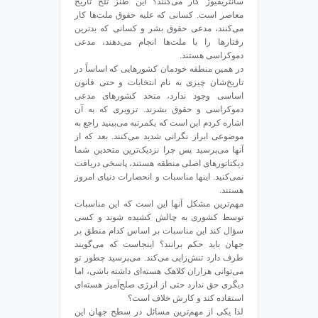
سانتریفیوژ کار می‌کنند؟ این طنز تلخ تاریخ
معاصر است. کسانی که علیه حقوق ملت‌ها کار
می‌کنند، مدعی حقوق بشر و کسانی که بدترین
رفتارها را با ملت‌ها انجام می‌دهند، مدعی
دموکراسی هستند.
در همین منطقه خودمان کشورهایی که اساساً در
تاریخ‌شان چیزی به نام انتخابات و حتی قانون
اساسی وجود ندارد، متحد کشورهای مدعی
دموکراسی و حقوق بشرند. تزویری که به آن
اشاره کردم این است که یکمرتبه می‌بینید راجع به
موضوعی ابراز نگرانی شدید می‌کنند. بعد که از
آنها می‌پرسید پس چرا نزدیک‌ترین متحدین شما
دیکتاتورهای اصلی منطقه هستند، پاسخی دریافت
نمی‌کنید. اینها مناسبات و انحصارات دنیای امروز
هستند.
مهم‌ترین مشکل آنها این است که این مناسبات
توسط کشوری به چالش کشیده‌ شوند و کسی
سؤال کند این مناسبات بر اساس کدام منطق بر
جهان باید حکم برانند؟ اینجاست که می‌گویند
طرف دارد تنش‌زایی می‌کند. می‌پرسید چطور تو
می‌توانی هزاران کلاهک هسته‌ای داشته باشی، اما
دیگری حق ندارد حتی از انرژی صلح‌آمیز هسته‌ای
استفاده کند و کارش خلاف است؟
لذا یکی از مهم‌ترین مسائل در سطح جهان این