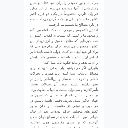
می‌کنند، چنین حقوقی را برای خود قائلند و چنین
رفتارهایی از آنها مشاهده می‌شود. از این موارد
فراوان داریم، مخصوصاً در یکی دو قرن اخیر
کشور ما در شرایطی بود که دیگران می‌نشستند و
در باره مصالح ما تصمیم می‌گرفتند.
لذا این نکته بسیار مهمی است که دانشجوی آگاه
و متعهد ما و کسی که نسبت به انقلاب، کشور و
همه چیزهایی که منافع، حقوق و ارزش‌های این
کشور محسوب می‌شوند، برای تمام سؤالاتی که
برای او تعهد ایجاد می‌کنند، جواب داشته باشد تا بر
اساس آن پاسخ‌ها بتواند اقدام مقتضی کند، راهش
را ادامه بدهد و بداند چگونه باید عمل کند.
بنابراین اگر می‌خواهید وارد بحثی شوید و برای
مسائل پاسخی پیدا کنید، باید همزمان تحولات
داخلی و تحولات منطقه‌ای و بین‌المللی را نیز در
نظر داشته باشید، چون آن تحولات بسیار
تأثیرگذارند و نمی‌توان نسبت به آنها بی‌تفاوت بود.
بر همین اساس باید از مناسباتی که امروز بر
جهان حاکم است، تعریف دقیقی داشته باشیم. در
هر دوره‌ای نوعی از مناسبات بر جان و بر
کشورهای مختلف حاکم بوده‌اند. بعد از جنگ
جهانی دوم مناسبات جدیدی در سطح جهان شکل
گرفتند که بر مبنای مفاهیمی چون عدالت،
دموکراسی، حقوق بشر و… نبودند، بلکه بر اساس