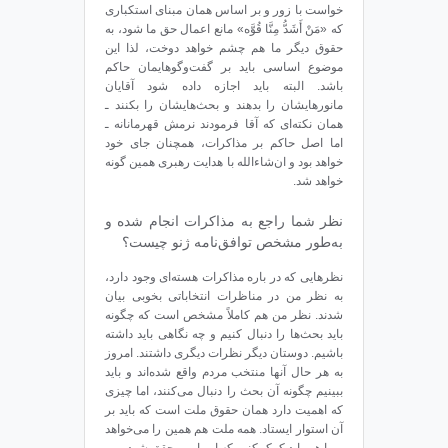
خواست با زور و بر اساس همان مبنای استکباری
که «مَنْ أَشَدُّ مِنَّا قُوَّه» مانع اعمال حق ما شود، به
حقوق دیگر ما هم چشم خواهد دوخت، لذا این
موضوع اساسی باید بر گفت‌وگوهایمان حاکم
باشد. البته باید اجازه داده شود آقایان
مانورهایشان را بدهند و بحث‌هایشان را بکنند ـ
همان نکته‌ای که آقا فرمودند نرمش قهرمانانه ـ
اما اصل حاکم بر مذاکرات، همچنان جای خود
خواهد بود و ان‌شاءالله با هدایت رهبری همین گونه
خواهد شد.
نظر شما راجع به مذاکرات انجام شده و
به‌طور مشخص توافق‌نامه ژنو چیست؟
نظرهایی که در باره مذاکرات هسته‌ای وجود دارد،
به نظر من در مناظرات انتخاباتی بخوبی بیان
شدند. نظر من هم کاملاً مشخص است که چگونه
باید بحث‌ها را دنبال کنیم و چه نگاهی باید داشته
باشیم. دوستان دیگر نظرات دیگری داشتند. امروز
به هر حال آنها منتخب مردم واقع شده‌اند و باید
ببینیم چگونه آن بحث را دنبال می‌کنند، اما چیزی
که اهمیت دارد همان حقوق ملت است که باید بر
آن استوار ایستاد. همه ملت هم همین را می‌خواهد