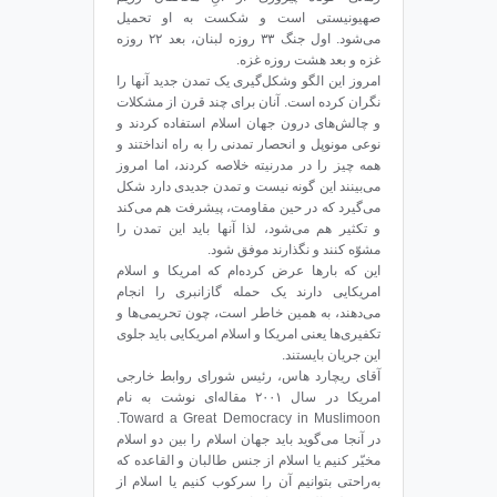
صهیونیستی است و شکست به او تحمیل
می‌شود. اول جنگ ۳۳ روزه لبنان، بعد ۲۲ روزه
غزه و بعد هشت روزه غزه.
امروز این الگو وشکل‌گیری یک تمدن جدید آنها را
نگران کرده است. آنان برای چند قرن از مشکلات
و چالش‌های درون جهان اسلام استفاده کردند و
نوعی مونوپل و انحصار تمدنی را به راه انداختند و
همه چیز را در مدرنیته خلاصه کردند، اما امروز
می‌بینند این گونه نیست و تمدن جدیدی دارد شکل
می‌گیرد که در حین مقاومت، پیشرفت هم می‌کند
و تکثیر هم می‌شود، لذا آنها باید این تمدن را
مشوّه کنند و نگذارند موفق شود.
این که بارها عرض کرده‌ام که امریکا و اسلام
امریکایی دارند یک حمله گازانبری را انجام
می‌دهند، به همین خاطر است، چون تحریمی‌ها و
تکفیری‌ها یعنی امریکا و اسلام امریکایی باید جلوی
این جریان بایستند.
آقای ریچارد هاس، رئیس شورای روابط خارجی
امریکا در سال ۲۰۰۱ مقاله‌ای نوشت به نام
Toward a Great Democracy in Muslimoon.
در آنجا می‌گوید باید جهان اسلام را بین دو اسلام
مخیّر کنیم یا اسلام از جنس طالبان و القاعده که
به‌راحتی بتوانیم آن را سرکوب کنیم یا اسلام از