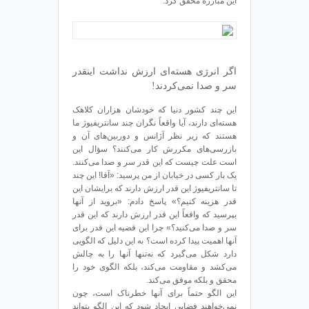
این مبارزه محقق کرد.
اگر انرژی هسته‌ای ارزش نداشت اینقدر
سر و صدا نمی‌کردند!
این چند کشور دنیا که خودشان هزاران کلاهک
هسته‌ای دارند، آیا واقعاً نگران چند سانتریفیوژ ما
هستند که زیر نظر آژانس و دوربین‌های آن و
بازرسی‌های مکررش کار می‌کنند؟ سؤال این
است علت چیست که این قدر سر و صدا می‌کنند.
یک بار کسی در خیابان از من پرسید: «آقا! این چند
تا سانتریفیوژ این قدر ارزش دارند که برایشان این
قدر هزینه کنیم؟» پاسخ دادم: «بروید از آنها
بپرسید که واقعاً این قدر ارزش دارند که این قدر
سر و صدا می‌کنید؟» چرا این قضیه این قدر برای
آنها اهمیت پیدا کرده است؟ به این دلیل که الگویی
دارد شکل می‌گیرد که نه‌تنها آنها را به چالش
می‌کشد و مقاومت می‌کند، بلکه الگوی خود را
محقق و بلکه موفق می‌کند.
این الگو حتماً برای آنها خطرناک است، چون
نمی‌خواهند فضایی ایجاد شود که این الگو بتواند