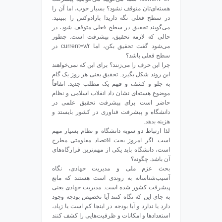
هسته‌ای‌تان متوقف نشود؟ بسیار خوب، اما آن را
در سطح فعلی نگه دارید! پارادوکس را ببینید.
می‌گویند تحقیق در سطح فعلی متوقف شود، در
حالی که لازمه تحقیق، پیشرفت است. چطور
می‌شود گفت تحقیق بکن، اما current=v/r در
سطح فعلی باشد؟
چرا این حرف را می‌زنند؟ برای این که نمی‌خواهند
این روند شکل بگیرد. تحقیق یعنی هر روز یک گام
به جلو و کشف و فهم یک مطلب جدید. اتفاقاً
موضوع هسته‌ای نشان داد انقلاب اسلامی و نظام
حاضر است برای پیشرفت تحقیق علمی در
دانشگاه و پیشرفت فناوری در کشور با‌یستد و
هزینه‌ بدهد.
لذا ارتباط دو سویه دانشگاه و نظام بسیار مهم
است. اگر امروز بحث اقتصاد مقاومتی مطرح
است، دانشگاه باید یکی از مهم‌ترین قرارگاه‌های
آن باشد. چگونه؟
بحث عزم ملی و مدیریت جهادی، نگاه‌
آسیب‌شناسانه به روندی است هستند که مانع
پیشرفت کشور شده است. مدیریت جهادی یعنی
به‌ جای این که نگاه کنند آیا تخصیص بودجه وجود
دارد یا ندارد و آیا بودجه در اینجا کم است یا زیاد،
استعدادها و امکانات و ظرفیت‌هایی را کشف کنند