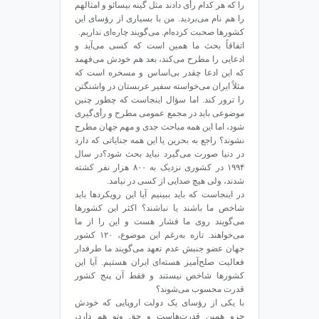
را که هر کدام رأی دادند مثل گینه بیسائو و امثالهم
را هم نام می‌بردید. من با بسیاری از رؤسای این
کشورها صحبت کرده‌ام. می‌گویند چاره‌ای نداریم.
اتفاقاً بحث ما همین است که کسی می‌آید و
ادعایی را مطرح می‌کند، بعد هم خودش می‌فهمد
که این ادعا چقدر بی‌اساس و مسخره است که
مثلاً ایران می‌خواسته سفیر عربستان در واشنگتن
را ترور کند. اما سؤال اینجاست که چطور چنین
موضوعی باید در مجمع عمومی مطرح و رأی‌گیری
شود، اما این همه مباحث جدی و مهم جهان مطرح
نشوند؟ راجع به بحرین یا این همه جنایاتی که دارد
در دنیا صورت می‌گیرد نباید بحث شود؟در سال
۱۹۹۴ در کشوری نزدیک به ۸۰۰ هزار نفر کشته
شدند، ولی هیچ صدایی از کسی در نیامد.
در اینجاست که باید ببینیم آیا این رویکردها باید
شاخص ما باشند یا نباشند؟ اکثر این کشورها
می‌گویند روی ما فشار هست و این را از ما
می‌خواهند. تازه به‌رغم این موضوع، ۱۲۰ کشور
جهان عضو جنبش عدم تعهد می‌گویند ما طرفدار
فعالیت صلح‌آمیز هسته‌ای ایران هستیم. آیا این
کشورها شاخص نیستند و فقط آن پنج کشور
قدرت محسوب می‌شوند؟
با یکی از رؤسای یک دولت اروپایی که خودش
جزو همین قدرت‌هاست و حق وتو هم دارد،