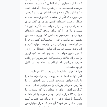
که ما از بسیاری از امکاناتی که داریم استفاده
درست نمی‌کنیم. ما در همین سال گذشته فقط
۱۱ میلیارد دلار محصولات کشاورزی وارد کردیم،
در صورتی که اگر از استعداد کشاورزی مملکت به
شکل درست استفاده کنیم، بهره‌وری کشاورزی
ما به‌راحتی چندین برابر خواهد شد. اگر ما این ۱۱
میلیارد دلاری را که برای برنج، گندم، دانه‌های
روغنی و… می‌دهیم، به بخش کشاورزی اختصاص
بدهیم، می‌توانیم برخی از محصولات کشاورزی را
در کوتاه‌مدت و برخی را در درازمدت تولید کنیم و
آن وقت ببینید چه میزان تولید، اشتغال و ارز در
کشور تامین خواهد شد. به اینها اضافه کنید ارزی
را که برای کالاها و محصولات غیرضروری‌ وارداتی
صرف می‌کنیم که ارقام و اعداد بسیار قابل
توجهی هستند.
چرا ۱۱ هزار میلیارد باید در دست ۲۳ نفر باشد
اگر بتوانیم ان‌شاءالله رویه اداری و اجرایی‌مان را
با نگاه جهادی منسجم کنیم و سوراخ‌های آن را
بگیریم، کارهای بزرگی را می‌توانیم انجام بدهیم.
گزارش آقای اژه‌ای به مجلس را که شنیدید. ما
چرا باید ۶۳ هزار میلیارد تومان معوقه بانکی داشته
باشیم؟ با همان دلار ۴۰۰۰ تومان هم حساب کنید
ببینید چقدر می‌شود؟ آن هم ۱۱ هزار میلیاردش