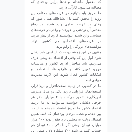
که مغفول مانده‌اند و ده‌ها برابر بودجه‌ای که
مطالبه می‌شود، کارآیی دارند.
ما امروز باید بتوانیم در عرصه‌های مختلف این
روند را محقق کنیم تا ان‌شاءالله همان طور که
وقتی در عرصه نظامی وارد شدند، در دفاع
مقدس آن تودهنی را خوردند و وقتی در عرصه‌های
سیاسی وارد شدند، نتوانستند کاری از پیش ببرند،
در عرصه‌های اقتصادی هم کشور بتواند
موفقیت‌های بزرگی را رقم بزند.
منتهی در این زمینه دو بحث اساسی باید دنبال
شود. اول این که وقتی از اقتصاد مقاومتی حرف
می‌زنیم، باید ساختار اداری کشور و مناسبات
موجود تغییر کنند و ظرفیت‌ها، استعدادها و
امکانات کشور فعال شوند. این لازمه مدیریت
جهادی است.
ما در کشور، در زمینه سخت‌افزار و نرم‌افزار،
استعدادهای فراوانی داریم. یکی دو مثال می‌زنم.
امریکایی‌ها تصور می‌کنند با ۴ میلیارد دلار هر
حرفی دلشان خواست می‌توانند به ما بزنند.
اقتصاد کشور ما امروز اقتصاد هجدهم دنیاست.
بین هفده و هجده مرددم. بودجه‌ای که فقط همین
امسال دولت به مجلس برد چقدر بود؟ ۱۰۰ هزار
میلیارد تومان، یعنی اگر با دلار ۴۰۰۰ تومان هم
حساب کنید می‌شود ۲۰۰ میلیارد دلار. ضمن این