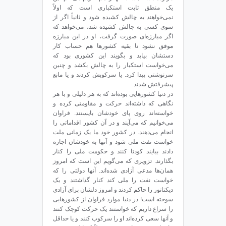
یک منطق ثابت استکباری است که اولاً
نمی‌خواهند به چالش کشیده شود و ثانیاً اگر از
سوی کسی به چالش کشیده ‌شد، می‌خواهد که
اگر مبارزه‌ای صورت گرفت، او در این مبارزه
موفق نشود تا بقیه کشورها هم حساب کار
دستشان بیاید و بگویند این کشوری بود که
می‌خواست استکبار را به چالش بکشد و چنین
سرنوشتی پیدا کرد. یا سرکوبش کردند و یا مانع
پیشرفتش شدند.
در دنیا کشورهایی بوده‌اند که به هر دلیلی و با هر
نگاهی که داشته‌اند حرکت و مقاومتی کرده و
خواسته‌اند روی پای خودشان بایستند. فراوان
می‌خوانیم که می‌آیند و در آن کشور اقداماتی را
انجام می‌دهند. در کشور خود ما یک زمانی ملت
خواست نفت ملی شود و آنها به خودشان اجازه
دادند بیایند کودتا کنند و حکومت ملی را کنار
بگذارند. تزویری که می‌گویم این است که امروز
همان‌ها مدعی آزادی شده‌اند. آنها دولتی را که
خواست نفت را ملی کند کنار گذاشتند و یک
دیکتاتور را حاکم ‌کردند و امروز دلشان برای آزادی
سوخته است! در دنیا موارد فراوان از کشورهایی
را سراغ داریم که خواستند یک حرکت کوچک کنند
و آنها سعی کرده‌اند او را سرکوب کنند و یا حداقل