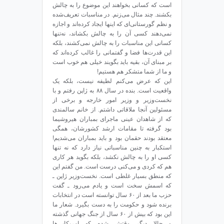
است که کسانی بخواهند این موضوع را به چالش
بکشند. چند مثال می‌زنم. در مناسبات تعریف‌شده
و نظم گورستانی‌ای که اینها ایجاد کرده‌اند و اجازه
نمی‌دهند کسی آن را به چالش بکشاند، نه‌تنها
کسانی این مناسبات را به چالش نمی‌کشند، بلکه
این قدرت‌ها فضا و گفتمانی را غالب کرده‌اند که
بر مبنای آن، بقیه باید بگویند خیلی هم خوب است
و ما از شما متشکر هم هستیم!
این که عرض می‌کنم لطیفه نیست، بلکه یک
واقعیت است. بنده در سال ۸۸ به ژاپن رفتم و با
نخست‌وزیر و وزیر امور خارجه و برخی از
مسئولین آنجا ملاقاتی داشتم. از خانم سالمندی
که از شاهدان عینی ماجرای بمباران هیروشیما
بود گرفته تا مقامات ارشد کشورشان، همگی
معتقد بودند حقمان بود و باید بمباران می‌شدیم!
استکبار به چنین مناسباتی نیاز دارد که نه ‌تنها
کسی او را به چالش نکشد، بلکه بگوید هر کاری
هم که کردی و می‌کنی درست است. من گفتم این
که منطق بسیار غلطی است. نخست‌وزیر ژاپن ـ
که اسمش سخت است و یادم می‌رود ـ گفت
حزب ما بعد از ۶۰ سال توانسته است در انتخابات
برنده شود و حکومت را به دست بگیرد. شعار ما
این بود که بیش از ۶۰ سال از جنگ جهانی گذشته
و حالا دیگر وقتش شده که امریکایی‌ها