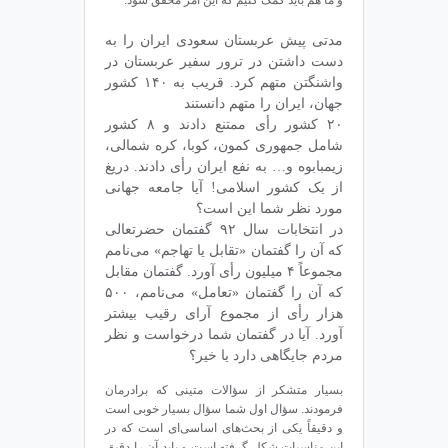
و ما هم باید کمک کنیم که این امر محقق شود.
مدتی پیش عربستان سعودی ایران را به
دست داشتن در ترور سفیر عربستان در
واشنگتن متهم کرد. قریب به ۱۴۰ کشور
جهان، ایران را متهم دانستند
۲۰ کشور رأی ممتنع دادند و ۸ کشور
شامل جمهوری کمون، کوبا، کره شمالی،
زیمبابوه و… به نفع ایران رأی دادند. دریغ
از یک کشور اسلامی! آیا جامعه جهانی
مورد نظر شما این است؟
در انتخابات سال ۹۲ گفتمان حضرتعالی
که آن را گفتمان «تقابل یا تهاجم» می‌نامم
مجموعاً ۴ میلیون رأی آورد. گفتمان مقابل
که آن را گفتمان «تعامل» می‌نامم، ۵۰۰
هزار رأی از مجموع آرای رقیب بیشتر
آورد. آیا در گفتمان شما درخواست و نظر
مردم جایگاهی دارد یا خیر؟
بسیار متشکر از سؤالات متینی که برادرمان
فرمودند. سؤال اول شما سؤال بسیار خوبی است
و دقیقاً یکی از بحث‌های اساسی‌ای است که در
این مناسبات شکل گرفته است و باید آن را دقیق