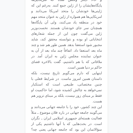
پایگاه‌هایشان را از ژاپن جمع کنند. به‌رغم این که
ژاپنی‌ها خودشان را متحد امریکا می‌دانند و
امریکایی‌ها هم همواره از ژاپن به عنوان متحد مهم
خود در منطقه یاد می‌کنند، ولی آن پایگاه‌ها
همچنان سر جای خودشان هستند. نخست‌وزیر
ژاپن می‌گفت چون این از جمله شعارهای
انتخاباتی او بوده و نتوانسته محقق کند، شاید
مجبور شود استعفا بدهد. همین طور هم شد و چند
ماه بعد استعفا داد. اتفاقاً چند ماه بعد از آن به
عنوان نماینده مجلس ژاپن به ایران آمد. در
ملاقاتی که با هم داشتیم، گفت بالاخره فضای
حاکم بر دنیا همین است.
اینهایی که دارم می‌گویم تاریخ نیست، بلکه
داستان همین امروز ماست. در شرایط فعلی با
چنین مختصاتی، طبیعی است که استکبار
نمی‌خواهد به چالش کشیده شود، اما حاکمیت او
فقط بر مبنای زور نیست، بلکه بر مبنای تزویر هم
هست.
این چند کشور، خود را با جامعه جهانی می‌دانند و
می‌گویند جامعه جهانی در باره فلان موضوع ـ مثلاً
فعالیت هسته‌ای جمهوری اسلامی ایران ـ نگران
است. در بحث‌هایی که با آنها داشتیم یکی از
سؤالاتمان این بود که جامعه جهانی یعنی چه؟