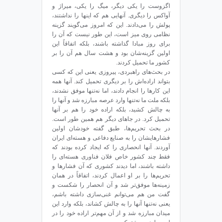
اگزوست را یکی دیگر، میگ را یکی، میراژ و
آواکس را دیگری. آنهایی هم که اینها را نداشتند،
پولش را می‌دادند. این که امروز می‌گویند گزینه
نظامی روی میز است، این طور نیست که آن را
برای روز مبادا گذاشته باشند، بلکه اتفاقاً این
اولین گزینه‌شان بود و هشت سال هم آن را بر
کشور ما تحمیل کردند.
در بحث‌های راهبردی، پیروزی یعنی این که کسی
بتواند اراده‌اش را بر دیگری تحمیل کند. آنها همه
این کارها را انجام دادند، اما نه‌تنها موفق نشدند،
بلکه ملت ما نه‌تنها وارد عرصه مبارزه شد و آنها را
به چالش کشید، بلکه اراده خود را هم بر آنها
تحمیل کرد. در جاهای دیگر هم همین طور است.
در بحث تحریم‌ها، طبق گفته‌ خودشان اولین
فشارهایشان را به صنایع دفاعی و هسته‌ای ایران
آوردند. آنها انحصاری را که ایجاد کرده بودند که
فقط چند کشور خاص فلان فناوری هسته‌ای را
داشته باشند، اما دیدند کشوری که آن فشارها و
تحریم‌ها را بر او اعمال کردند، اتفاقاً در همان
زمینه‌ها موفق‌تر شد و آن انحصار را شکست و
گفت من هم می‌توانم غنی‌سازی داشته باشم،
یعنی نه‌تنها آنها را به چالش ‌کشاند، بلکه وارد این
میدان مبارزه ‌شد و از آن مهم‌تر اراده خود را در