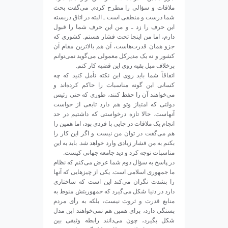
ملاقات و سؤالی را مطرح کردم. می‌گفت بحث
شما درست و منطقی است ـ البته در اتاق دربسته
این حرف را زد ـ و من این حرف شما را قبول
دارم، اما من اینجا تحت فشار هستم. کشوری که
جزو همان قدرت‌هاست، آن هم بالاترین مقام آن
کشور و نه یک مدیرکل معمولی می‌گوید نمی‌توانم
برخلاف میل بقیه روی این قضیه کار کنم.
اتفاقاً شما باید روی این نکته تأمل کنید که چه
کسانی این گونه مناسبات را حاکم کرده‌اند و
می‌خواهند آن را حفظ کنند، طوری که حتی رئیس
دولتی که امتیاز وتو هم دارد تابعی از خواست
آنهاست. حالا تازه درخواستی که داشتیم در حد
انجام یک ملاقات در جایی با فردی بود، اما همین را
هم می‌گفت در توان من نیست و اگر این کار را
بکنم به من فشار زیادی وارد خواهد شد. باید به این
مناسبات توجه کرد و دید جامعه جهانی کیست.
در پاسخ به سؤال دوم شما عرض می‌کنم که نظام
ما جمهوری اسلامی است. یکی از چیزهایی که آنها
را بشدت نگران می‌کند این است که ساختاری
دارد در دنیا شکل می‌گیرد که جمهوریتش منوط به
منابع قدرت و ثروت نیست، بلکه به رأی مردم
بستگی دارد، برای همین هم نمی‌خواهند این مدل
شکل بگیرد، چون می‌دانند رابطه وثیقی بین