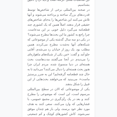
بشناسیم.
در صحنه بین‌المللی برخی از شاخص‌ها توسط
قدرت‌های بزرگ ساخته و پرداخته می‌شوند و آنها
تلاش می‌کنند این شاخص‌ها را به‌جای شاخص‌های
حقیقی قرار بدهند. اصلاً همین که یک کشوری چند
قطعنامه می‌گیرد دلیل خوبی بر این مدعاست.
چرا راجع به کشور ما این بحث‌ها مطرح می‌شوند؟
در یکی دو سه سال گذشته یکی از موضوعاتی که
شبکه‌های آنها به‌شدت مطرح می‌کردند همین
مطلب بود. یک روز از خیابان رد می‌شدم، آقایی
جلو آمد و گفت: «من یکی از شبکه‌های ماهواره‌ای
را می‌دیدم. در آنجا می‌گفتند مدت‌هاست بحث
هسته‌ای در دنیا منسوخ شده. مردم ایران چرا
هنوز بحث هسته‌ای را دنبال می‌کنند؟ می‌دانید تا به
حال چند قطعنامه گرفته‌ایم؟ این به ضرر پرستیژ
ماست». می‌بینید که می‌خواهند بحث‌هایی از این
قبیل را شکل بدهند.
یکی از موضوعاتی که الان در سطح بین‌المللی
مرسوم است، این است که موضوعی را مطرح
کنند و بعد در یک رأی‌گیری در مجمع عمومی، با
فشارهایی که وارد می‌کنند، سعی کنند به هدف
مورد نظر خود برسند، ولی باز هم چندان موفق
نمی‌شوند. کاش کشورهای کوچک و کم جمعیتی