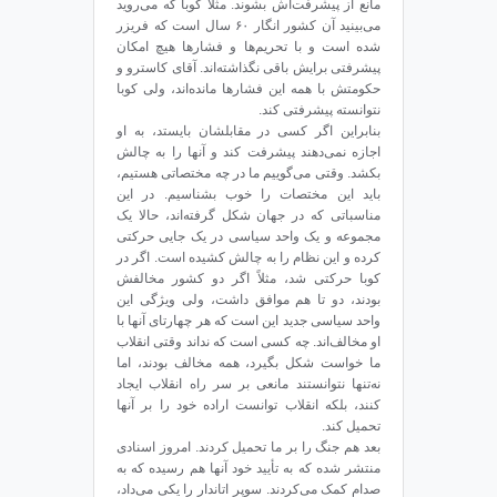
مانع از پیشرفت‌اش بشوند. مثلاً کوبا که می‌روید
می‌بینید آن کشور انگار ۶۰ سال است که فریزر
شده است و با تحریم‌ها و فشارها هیچ امکان
پیشرفتی برایش باقی نگذاشته‌اند. آقای کاسترو و
حکومتش با همه این فشارها مانده‌اند، ولی کوبا
نتوانسته پیشرفتی کند.
بنابراین اگر کسی در مقابلشان بایستد، به او
اجازه نمی‌دهند پیشرفت کند و آنها را به چالش
بکشد. وقتی می‌گوییم ما در چه مختصاتی هستیم،
باید این مختصات را خوب بشناسیم. در این
مناسباتی که در جهان شکل گرفته‌اند، حالا یک
مجموعه‌ و یک واحد سیاسی در یک جایی حرکتی
کرده و این نظام را به چالش کشیده است. اگر در
کوبا حرکتی شد، مثلاً اگر دو کشور مخالفش
بودند، دو تا هم موافق داشت، ولی ویژگی این
واحد سیاسی جدید این است که هر چهارتای آنها با
او مخالف‌اند. چه کسی است که نداند وقتی انقلاب
ما خواست شکل بگیرد، همه مخالف بودند، اما
نه‌تنها نتوانستند مانعی بر سر راه انقلاب ایجاد
کنند، بلکه انقلاب توانست اراده خود را بر آنها
تحمیل کند.
بعد هم جنگ را بر ما تحمیل کردند. امروز اسنادی
منتشر شده‌ که به تأیید خود آنها هم رسیده که به
صدام کمک می‌کردند. سوپر اتاندار را یکی می‌داد،