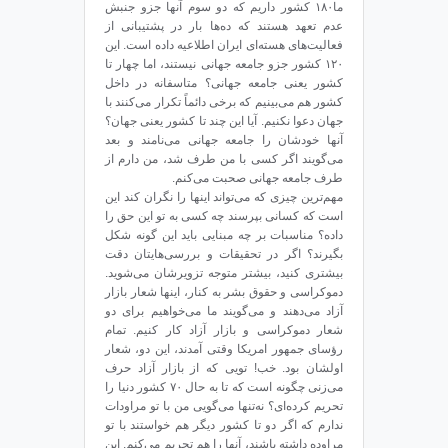
ما۱۸۰ کشور داریم که دو سوم آنها جزو جنبش
عدم تعهد هستند که ده‌ها بار در پشتیبانی از
فعالیت‌های هسته‌ای ایران اطلاعیه داده است. این
۱۲۰ کشور جزو جامعه جهانی نیستند، اما چهار تا
کشور یعنی جامعه جهانی؟ متاسفانه در داخل
کشور هم می‌بینیم که برخی دائماً تکرار می‌کنند با
جهان دعوا نکنیم. آیا این چند تا کشور یعنی جهان؟
آنها خودشان را جامعه جهانی می‌نامند و بعد
می‌گویند اگر کسی با من طرف شد، من دارم از
طرف جامعه جهانی صحبت می‌کنم.
مهم‌ترین چیزی که می‌تواند اینها را نگران کند این
است که کسانی بپرسند چه کسی به تو این حق را
داده؟ مناسبات بر چه مبنایی باید این گونه شکل
بگیرند؟ اگر در تحقیقات و بررسی‌هایتان دقت
بیشتری کنید، بیشتر متوجه تزویرشان می‌شوید.
دموکراسی و حقوق بشر به کنار، اینها شعار بازار
آزاد می‌دهند و می‌گویند ما می‌خواهیم برای دو
شعار دموکراسی و بازار آزاد کار کنیم. تمام
رؤسای جمهور امریکا وقتی آمدند، این دو، شعار
اولشان بود. خب! تویی که از بازار آزاد حرف
می‌زنی چگونه است که تا به حال ۷۰ کشور دنیا را
تحریم کرده‌ای؟ نه‌تنها می‌گویی من با تو مراودات
ندارم که اگر دو تا کشور دیگر هم خواستند با تو
مراوده داشته باشند، آنها را هم تحریم می‌کنم. این