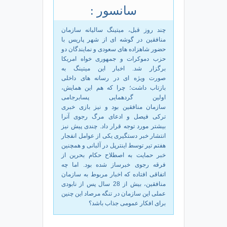
سانسور :
چند روز قبل، میتینگ سالیانه سازمان
منافقین در گوشه ای از شهر پاریس با
حضور شاهزاده های سعودی و نمایندگان دو
حزب دموکرات و جمهوری خواه امریکا
برگزار شد. اخبار این میتینگ به
صورت ویژه ای در رسانه های داخلی
بازتاب داشت؛ چرا که هم این همایش،
اولین گردهمایی پسابرجامی
سازمان منافقین بود و نیز بازی خبری
ترکی فیصل و ادعای مرگ رجوی آنرا
بیشتر مورد توجه قرار داد. چندی پیش نیز
انتشار خبر دستگیری یکی از عوامل انفجار
هفتم تیر توسط اینترپل در آلبانی و همچنین
خبر حمایت به اصطلاح حکام بحرین از
فرقه رجوی خبرساز شده بود. اما چه
اتفاقی افتاده که اخبار مربوط به سازمان
منافقین، بیش از 28 سال پس از نابودی
عملی این سازمان در تنگه مرصاد این چنین
برای افکار عمومی جذاب باشد؟