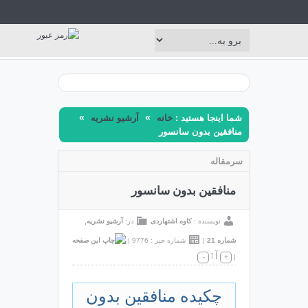
»
»
شما اینجا هستید :
خانه
آرشیو نشریه
منافقین بدون سانسور
سرمقاله
منافقین بدون سانسور
نویسنده :
کاوه اشتهاردی
در:
آرشیو نشریه
,
شماره 21
|
شماره خبر : 9776
|
آ
|
+
آ
-
چکیده منافقین بدون