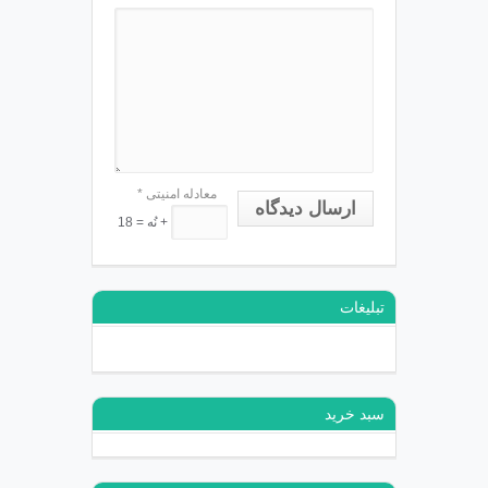
معادله امنیتی
*
ارسال دیدگاه
+ نُه = 18
تبلیغات
سبد خرید