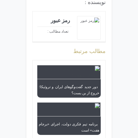
نویسنده :
رمز عبور
تعداد مطالب :
392
مطالب مرتبط
دور جدید گفت‌وگوهای ایران و تروئیکا؛
خروج از بن بست؟
برنامه تیم فکری دولت، اجرای «برجام
هفت» است