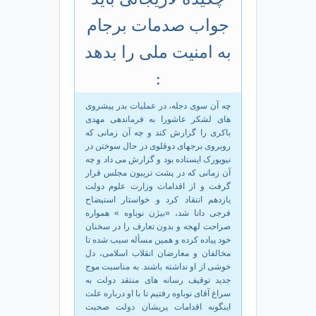
جواب صدمات برجام
به امنیت ملی را بدهد
:
چه آن سوی دجله، در عملیات بدر پیشروی
های لشکر عاشورا به فرماندهی مهدی
باکری را گزارش کند و چه آن زمانی که
روبروی برجهای دوقلوی در حال سوختن در
نیویورک ایستاده بود و گزارش می داد و چه
آن زمانی که در پشت تریبون مجلس قرار
گرفت و از اقدامات وزارت علوم دولت
یازدهم انتقاد کرد و خواستار استیضاح
فرجی دانا شد، «بیژن نوباوه » همواره
صراحت لهجه و بدون تعارف را در سخنان
خود پیاده کرده و همین مسأله سبب شده تا
مخالفان و معارضان انقلاب اسلامی، دل
خوشی از او نداشته باشند. به مناسبت موج
جدید توقیف رسانه های منتقد دولت به
سراغ آقای نوباوه رفتیم تا با او درباره علت
اینگونه اقدامات پریشان دولت صحبت