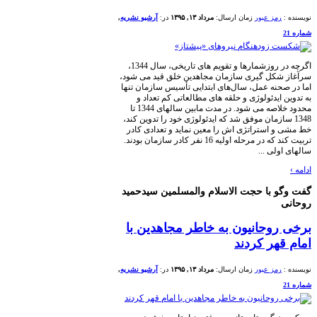
رمز عبور
زمان ارسال:
مرداد ۱۳, ۱۳۹۵
در:
آرشیو نشریه
,
اگرچه در روزشمارها و تقویم های تاریخی، سال 1344،
کل گیری سازمان مجاهدین خلق قید می شود،
حنه عمل، سال‌های ابتدایی تأسیس سازمان تنها
ایدئولوژی و حلقه های مطالعاتی کم تعداد و
محدود خلاصه می شود. در مدت مابین سالهای 1344 تا
 سازمان موفق شد که ایدئولوژی خود را تدوین کند،
 استراتژی اش را معین نماید و تعدادی کادر
تربیت کند که در مرحله اولیه 16 نفر کادر سازمان بودند.
لی ...
 با حجت الاسلام والمسلمین سیدحمید
وحانیون به خاطر مجاهدین با
هر کردند
رمز عبور
زمان ارسال:
مرداد ۱۳, ۱۳۹۵
در:
آرشیو نشریه
,