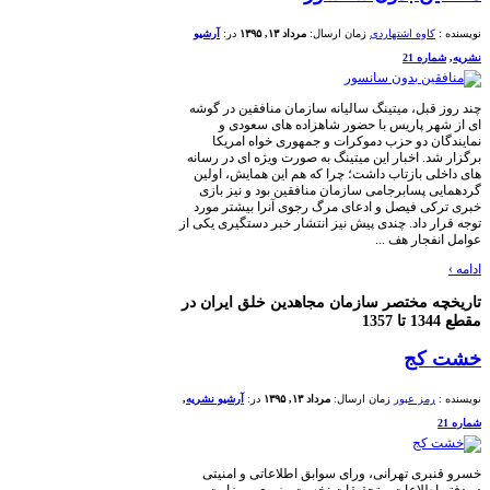
کاوه اشتهاردی
زمان ارسال:
مرداد ۱۳, ۱۳۹۵
در:
آرشیو
ره 21
قبل، میتینگ سالیانه سازمان منافقین در گوشه
ر پاریس با حضور شاهزاده های سعودی و
ن دو حزب دموکرات و جمهوری خواه امریکا
. اخبار این میتینگ به صورت ویژه ای در رسانه
ی بازتاب داشت؛ چرا که هم این همایش، اولین
 پسابرجامی سازمان منافقین بود و نیز بازی
ی فیصل و ادعای مرگ رجوی آنرا بیشتر مورد
 داد. چندی پیش نیز انتشار خبر دستگیری یکی از
جار هف ...
 مختصر سازمان مجاهدین خلق ایران در
کج
رمز عبور
زمان ارسال:
مرداد ۱۳, ۱۳۹۵
در:
آرشیو نشریه
,
ری تهرانی، ورای سوابق اطلاعاتی و امنیتی