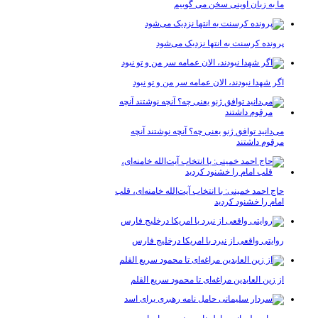
ا به زبان آوینی سخن می گوییم
رونده کرسنت به انتها نزدیک می‌شود
گر شهدا نبودند، الان عمامه سر من و تو نبود
ی‌دانید توافق ژنو یعنی چه؟ آنچه نوشتند آنچه
رقوم داشتند
اج احمد خمینی: با انتخاب آیت‌الله خامنه‌ای، قلب
مام را خشنود کردید
وایتی واقعی از نبرد با امریکا درخلیج فارس
ز زین العابدین مراغه‌ای تا محمود سریع القلم