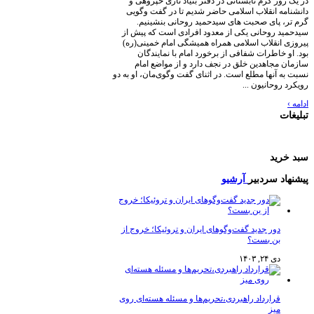
 گرم تابستانی در دفتر بنیاد تاری خپژوهی و
 انقلاب اسلامی حاضر شدیم تا در گفت وگویی
پای صحبت های سیدحمید روحانی بنشینیم.
روحانی یکی از معدود افرادی است که پیش از
نقلاب اسلامی همراه همیشگی امام خمینی(ره)
اطرات شفافی از برخورد امام با نمایندگان
جاهدین خلق در نجف دارد و از مواضع امام
نها مطلع است. در اثنای گفت وگوی‌مان، او به دو
حانیون ...
د
 سردبیر
آرشیو
ور جدید گفت‌وگوهای ایران و تروئیکا؛ خروج از
ن بست؟
 ۲۴, ۱۴۰۳
رارداد راهبردی،تحریم‌ها و مسئله هسته‌ای روی
یز