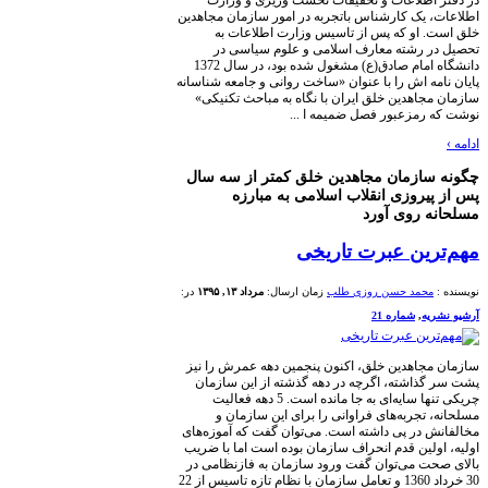
اطلاعات و تحقیقات نخست وزیری و وزارت
 یک کارشناس باتجربه در امور سازمان مجاهدین
 او که پس از تاسیس وزارت اطلاعات به
 رشته معارف اسلامی و علوم سیاسی در
دانشگاه امام صادق(ع) مشغول شده بود، در سال 1372
ه اش را با عنوان «ساخت روانی و جامعه شناسانه
جاهدین خلق ایران با نگاه به مباحث تکنیکی»
رمزعبور فصل ضمیمه ا ...
ازمان مجاهدین خلق کمتر از سه سال
یروزی انقلاب اسلامی به مبارزه
 روی آورد
رین عبرت تاریخی
محمد حسن روزی طلب
زمان ارسال:
مرداد ۱۳, ۱۳۹۵
در:
یه
,
شماره 21
جاهدین خلق، اکنون پنجمین دهه عمرش را نیز
ذاشته، اگرچه در دهه گذشته از این سازمان
چریکی تنها سایه‌ای به جا مانده است. 5 دهه فعالیت
تجربه‌های فراوانی را برای این سازمان و
 در پی داشته است. می‌توان گفت که آموزه‌های
ولین قدم انحراف سازمان بوده است اما با ضریب
ت می‌توان گفت ورود سازمان به فازنظامی در
30 خرداد 1360 و تعامل سازمان با نظام تازه تاسیس از 22