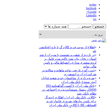
twitte
faceboo
Google
LinkedI
rs
اطلاع از نوبت خرید کالابرگ با بازو اپلیکیشن
له
در بازدید از شعب و نشست با مدیران ارشد
ستان زنجان بیان شد: تاکید مدیرعامل بر
زوم مشتری مداری، انضباط مالی و تامین
الی تولید
ثبت رکورد تاریخی تولید ماهانه و سالانه در
رکت ایران ترانسفو ری
بهره‌برداری از ساختمان جدید شعبه خیابان
بیدر سنندج بانک ملی ایران
بانک ملی ایران با کسب گواهینامه ISO
26000، پیشتاز مسئولیت‌پذیری اجتماعی در
ظام بانکی شد
کالاپی بانک ملی ایران؛ راهکاری ایده آل
رای تامین نیازهای ضروری خانوار/خرید
قساطی کالا با کالاپی بانک ملی ایران