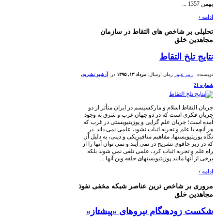
بر شاخص های التقاط در سازمان
ن خلق
لخ التقاط
رمز عبور
زمان ارسال:
مرداد ۱۳, ۱۳۹۵
در:
آرشیو نشریه
,
قاط اسلام و مارکسیسم در ایران متأثر از دو
ری است که در دو جهان غرب و شرق به وجود
؛ جریان علم گرایی و پوزیتیویستی در غرب که
ا علم و تجربه اثبات نشود، علمی نمی داند. در
تیویستها، مفاهیم متافیزیکی و دینی، به دلیل آن
 چاقوی تشریح در نمی آیند و نمی توان آنها را از
 تجربه اثبات کرد، علمی تلقی نمی شوند بلکه
نها مانند پوزیتیویستهای حلقه وین آنها ...
بر شاخص ترین عناصر شبکه مخفی نفوذ
ن خلق
زودهنگام نیروهای «پیشتاز»