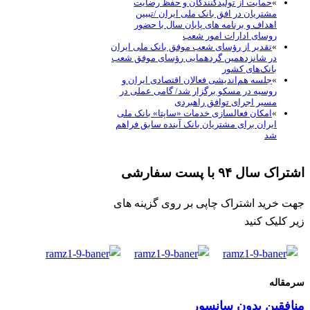
حمایت از تولیدکنندگان و حفظ رضایت
شتریان در افق بانک ملی ایران /تببین
هداف و برنامه های پایان سال با حضور
وسای ادارات امور شعب
تقدیر از رؤسای شعب موفق بانک ملی ایران
ر شانزدهمین گردهمایی رؤسای موفق شعب
انک‌های کشور
جلسه هم‌اندیشی فعالان اقتصادی ایران و
وسیه در مسکو برگزار شد/ گامی عملی در
سیر اجرای توافق راهبردی
امکان فعالسازی خدمات «ساپتا» بانک ملی
یران برای مشتریان بانک آینده سابق فراهم
د
۹۴ با پست سفارشی
ید اشتراک چاپی بر روی گزینه های
ک کنید
ه
ین بدون سانسور