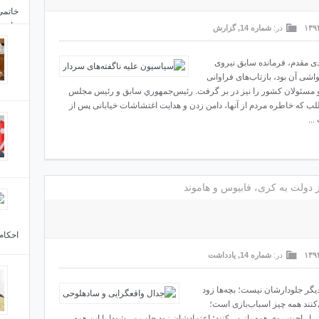
جاست
در:
شماره 14
,
گزارش
ی مقدم، فرمانده سابق نیروی
ه فرازهایی از آن حول محور فتنه 88 و حواشی آن بود، بازتاب‌های فراوانی
و مسئولان کشور را نیز در بر گرفت. رئیس‌جمهوري سابق و رئیس مجلس
ب که خاطره مردم از آنها، دامن زدن و هدایت اغتشاشات خیابانی پس از
من آخ
..
آقای 
ز دولت به کری، فابیوس و هاموند
دولت 
احکام
در:
شماره 14
,
یادداشت
یگر جلودارشان نیست؛ بچه‌ها زود
کنند همه چیز اسباب‌بازی است؛
ه را راحت روی همه باز می‌کنند؛ اعتمادشان زود جلب می‌شود! با این همه