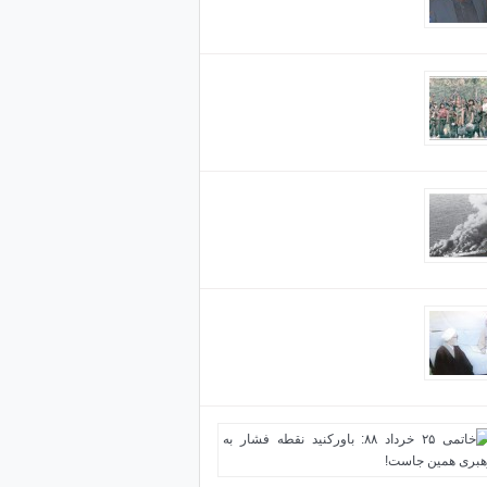
ا به اشتباه انداختیم تا از کویت عقب‌نشینی نکند
 مک فارلین یا مسأله ایران- کنترا؟
ا امریکا در خلیج فارس
انقلاب: از حق شخصی خودم می‌گذرم اما از حق
مطلقاً اغماض نخواهم کرد