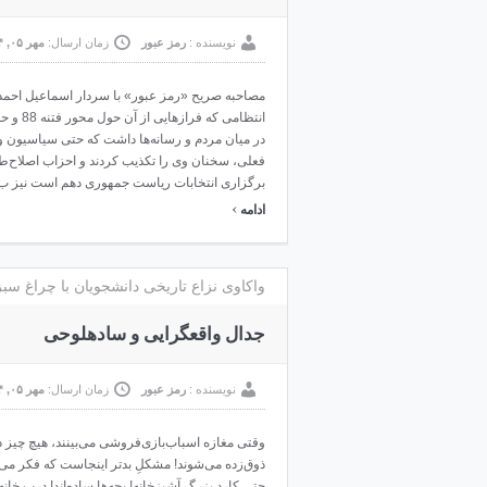
نویسنده :
رمز عبور
زمان ارسال:
مهر ۰۵, ۱۳۹۴
مصاحبه صریح «رمز عبور» با سردار اسماعیل احمد
انتظامی ک
در میان مردم و رسانه‌ها داشت که حتی سیاسیون 
فعلی، سخنان وی را تکذیب کردند و احزاب اصلاح‌طل
برگزاری انتخابات ریاست جمهوری دهم است نیز ب .
›
ادامه
واکاوی نزاع تاریخی دانشجویان با چراغ سب
جدال واقع‏گرایی و ساده‏لوحی
نویسنده :
رمز عبور
زمان ارسال:
مهر ۰۵, ۱۳۹۴
وقتی مغازه اسباب‌بازی‌فروشی می‌بینند، هیچ چیز د
ذوق‌زده می‌شوند! مشکلِ بدتر اینجاست که فکر می‌
حتی کارد بزرگ آشپزخانه! بچه‌ها ساده‌اند! درب خان