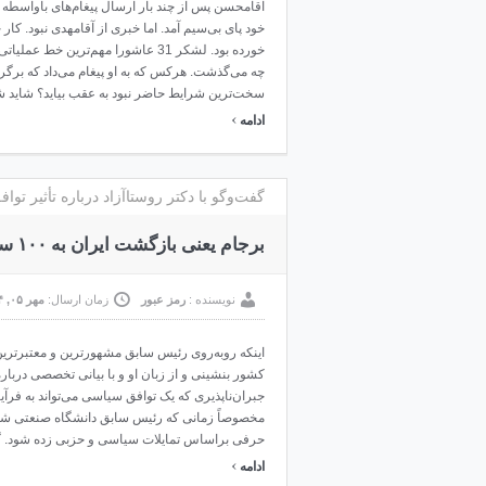
آقامحسن پس از چند بار ارسال پیغام‌های باواسطه ا
خود پای بی‌سیم آمد. اما خبری از آقامهدی نبود. کار
خورده بود. لشکر 31 عاشورا مهم‌تری
چه می‌گذشت. هرکس که به او پیغام می‌داد که برگر
سخت‌ترین شرایط حاضر نبود به عقب بیاید؟ شاید 
›
ادامه
گفت‌وگو با دکتر روستاآزاد درباره تأثير ت
برجام یعنی بازگشت ایران به ۱۰۰ سال پیش!
نویسنده :
رمز عبور
زمان ارسال:
مهر ۰۵, ۱۳۹۴
اینکه روبه‌روی رئیس سابق مشهورترین و معتبرتری
کشور بنشینی و از زبان او و با بیانی تخصصی دربا
جبران‌ناپذیری که یک توافق سیاسی می‌تواند به فر
مخصوصاً زمانی که رئیس سابق دانشگاه صنعتی شر
حرفی براساس تمایلات سیاسی و حزبی زده شود. گفت‌
›
ادامه