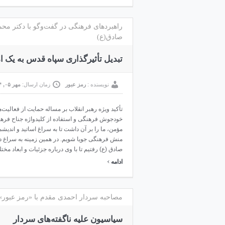
راهبرد‌های فرهنگی در گفت‌وگو با دکتر مح
صادق(ع)
تبدیل تأثیرگذاری سپاه قدس به یک 
نویسنده :
رمز عبور
زمان ارسال:
مهر ۰۵, ۱۳۹۴
تأکید ویژه رهبر انقلاب بر مساله حمایت از فعالیت‌
خودجوش فرهنگی و استفاده از کلیدواژه جناح فره
مؤمن، ما را بر آن داشت تا به سراغ اساتید و اندی
منش فرهنگی جویا شویم. در همین زمینه به سراغ د
صادق (ع) رفتیم تا با وی درباره جزئیات و ابعاد مخ
›
ادامه
مصاحبه سردار احمدی مقدم با «رمز عبور» 
سیاسیون علیه ناگفته‌های سردار