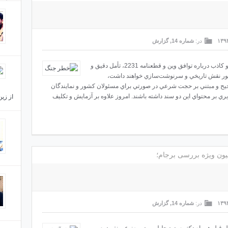
خشنود
در:
شماره 14
,
گزارش
روایتی
با سپري شدن تب ناشي از فضاسازي‌هاي تبليغاتي و کاذب درباره توافق وين و قطعنامه 2231، تأمل دقيق و
کشور نقش تاريخي و سرنوشت‌سازي خواهند داشت،
حيح و مبتني بر حجت شرعي در صورتي براي مسئولان کشور و نمايندگان
ي بر محتواي اين دو سند داشته باشند. امروز علاوه بر آزمايش و تکليف
از زین
ون ویژه بررسی برجام؛
سردار
در:
شماره 14
,
گزارش