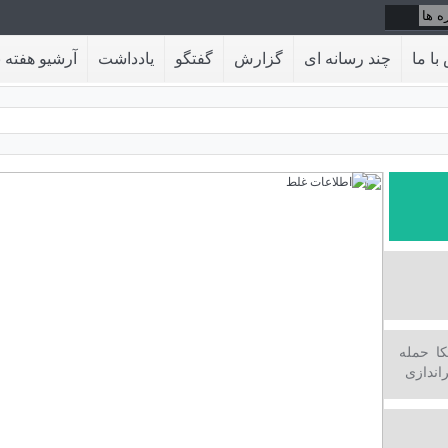
با ما
چند رسانه ای
گزارش
گفتگو
یادداشت
آرشیو هفته ن
ا حمله
اندازی