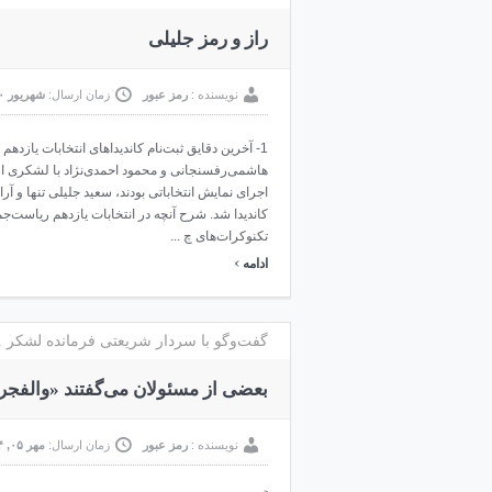
راز و رمز جلیلی
نویسنده :
رمز عبور
زمان ارسال:
شهریور ۳۰, ۱۳۹۴
1- آخرین دقایق ثبت‌نام کاندیداهای انتخابات یازد
هاشمی‌رفسنجانی و محمود احمدی‌نژاد با لشکری از
اجرای نمایش انتخاباتی بودند، سعید جلیلی تنها و آ
کاندیدا شد. شرح آنچه در انتخابات یازدهم ریاست‌ج
تکنوکرات‌های چ ...
›
ادامه
گفت‌وگو با سردار شریعتی فرمانده لشكر 31 عاشورا در دوران دفاع مقدس
بعضی از مسئولان می‌گفتند «والفجر ۸» امکانپذیر نیست
نویسنده :
رمز عبور
زمان ارسال:
مهر ۰۵, ۱۳۹۴