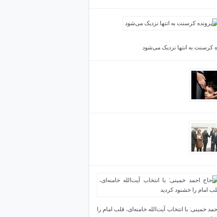
 زبان آوینی سخن می گوییم
ه کرسنت به انتها نزدیک می‌شود
دا نبودند، الان عمامه سر من و تو نبود
نید توافق ژنو یعنی چه؟ آنچه نوشتند آنچه مرقوم
د
مد خمینی: با انتخاب آیت‌الله خامنه‌ای، قلب امام را