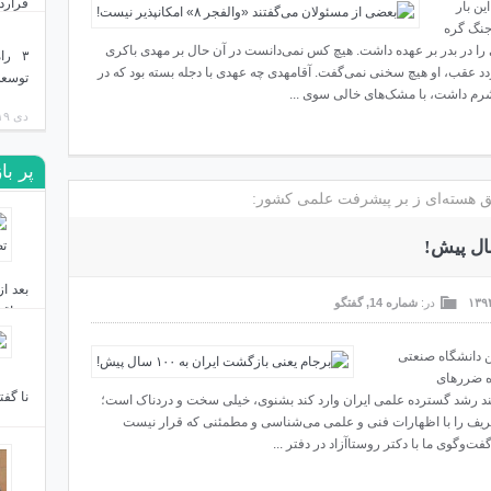
قرارد
ین بار
 جنگ گره
ن خط عملیاتی را در بدر بر عهده داشت. هیچ کس نمی‌دانست در آن حال بر مهدی باکری
دی ۲۳, ۱۴۰۳
۳ را
دد عقب، او هیچ سخنی نمی‌گفت. آقامهدی چه عهدی با دجله بسته بود که در
توسعه
شرم داشت، با مشک‌های خالی سوی ...
دی ۱۹, ۱۴۰۳
پر با
وافق هسته‌ای ز بر پیشرفت علمی کشور:
در:
شماره 14
,
گفتگو
عراق 
ن دانشگاه صنعتی
ره ضررهای
نا گف
آیند رشد گسترده علمی ایران وارد کند بشنوی، خیلی سخت و دردناک است؛
یف را با اظهارات فنی و علمی می‌شناسی و مطمئنی که قرار نیست
وگوی ما با دکتر روستاآزاد در دفتر ...