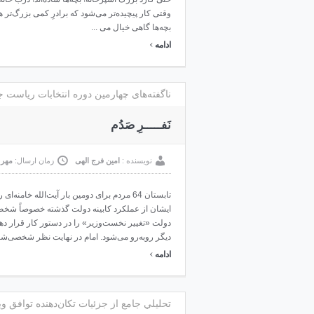
وقتی کار پیچیده‌تر می‌شود که برادرِ کمی بزرگ‌تر ه
بچه‌ها گاهی خیال می ...
›
ادامه
ناگفته‌های چهارمین دوره انتخابات ریاست
نَفـــــرِ صَدُم
نویسنده :
امین فرج الهی
زمان ارسال:
مهر ۰۵, ۳۹۴
تابستان 64 مردم برای دومین ‌بار آیت‌الله خا
ایشان از عملکرد کابینه دولت گذشته خصوصاً شخص
دولت «تغییر نخست‌وزیر» را در دستور کار قرار ده
دیگر روبه‌رو می‌شود. امام در نهایت نظر شخصی‌شان 
›
ادامه
تحليلي جامع از جزئيات تکان‌دهنده توافق وين 