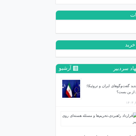
ات
خرید
آرشیو
اد سردبیر
دید گفت‌وگوهای ایران و تروئیکا؛
از بن بست؟