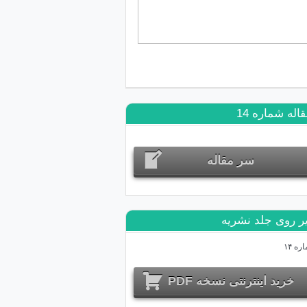
يل هاي نادرست به مسئولان ارشد دولتي
له شماره 14
سر مقاله
ر روی جلد نشریه
خرید اینترنتی نسخه PDF