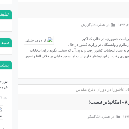
تبلیغ
در:
شماره 14
,
گزارش
هم ریاست جمهوری، در حالی که اکبر
سبد 
 ملازم و وابستگان در وزارت کشور در حال
رام به ستاد انتخابات کشور رفت و بدون آن که سخنی بگوید برای انتخابات
مهوری رفت، از این نوشتار خارج است اما سعید جلیلی بر خلاف القا و تصور
پیشنه
دور ج
خروج 
دی ۲۴, ۱۴۰۳
!
در:
شماره 14
,
گفتگو