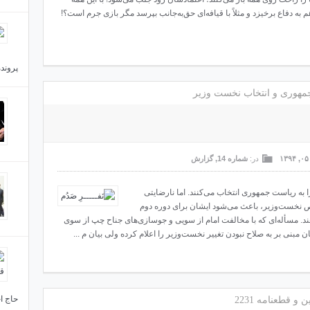
م به دفاع برخیزد و مثلاً با قیافه‌ای حق‌به‌جانب بپرسد مگر بازی جرم است؟!
ما به
پروند
 جمهوری و انتخاب نخست وزیر
۱
در:
شماره 14
,
گزارش
اگر شه
منه‌ای را به ریاست جمهوری انتخاب می‌کنند. اما نارضایتی
 نخست‌وزیر، باعث می‌شود ایشان برای دوره دوم
ند. مسأله‌ای که با مخالفت امام از سویی و جوسازی‌های جناح چپ از سوی
مبنی بر به صلاح ‌نبودن تغییر نخست‌وزیر را اعلام کرده ولی بیان م ...
می‌دا
داشتن
حاج اح
و قطعنامه 2231