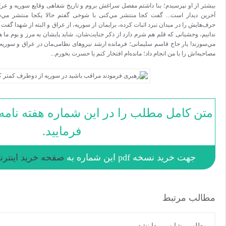
ر از آنکه این
ی زد. سردار
و شهدایمان را
ر و خشک با هم
همدانی آخرین
طالعه
ید.