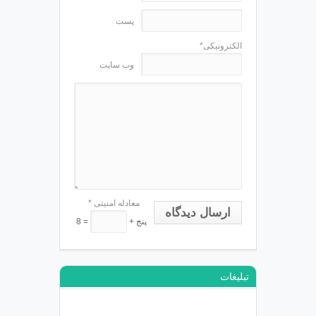
پست
الکترونیکی*
وب سایت
معادله امنیتی
*
ارسال دیدگاه
پنج +
= 8
تبلیغات