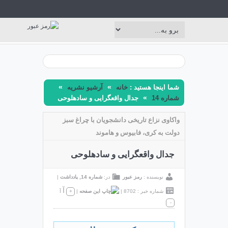
»
»
شما اینجا هستید :
خانه
آرشیو نشریه
»
شماره 14
جدال واقع‏گرایی و ساده‏لوحی
واکاوی نزاع تاریخی دانشجویان با چراغ سبز
دولت به کری، فابیوس و هاموند
جدال واقع‏گرایی و ساده‏لوحی
نویسنده :
رمز عبور
در:
شماره 14
,
یادداشت
|
آ
شماره خبر : 8702
|
|
+
آ
-