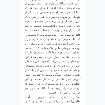
رئیس دفتر ‌آیت‌الله منتظری بود و نقش مهمی در
معادلات داشت، اعترافاتی علیه او بیان شد که
نشانگر مجرم بودن او بود و به نوعی او نیز یکی از
متهمان این پرونده محسوب می‌شد. از سوی دیگر
پس از دستگیری مهدی هاشمی وتعدادی از افراد
باند او، شب نامه‌ها و اعلامیه‌هایی منتشر می‌شد
که با پیگیری‌های وزارت اطلاعات مشخص شد
هادی هاشمی آنها را مدیریت می‌کند. اعلامیه‌هایی
که امام خمینی در نامه‌ای به آیت‌الله ری‌شهری
وزیر وقت اطلاعات درباره‌شان می‌نویسند: «و با
توجه به جوسازی‌ها و اعلامیه‌هایی که با اسامی
مختلف توسط افراد ضدانقلاب و منحرف وابسته
به مهدی هاشمی پخش گردیده است که نه تنها
سوء ظن را بیشتر می‌کند که خود دلیل مستقلی
است بر خط انحراف از انقلاب و اسلام جنابعالی
موظف هستید به جمیع جوانب این امر با کمال
دقت و انصاف رسیدگی نمایید…» همچنین نقش
آفرینی هادی هاشمی در مسائل مختلف و تأثیر
اقدامات او بر آیت‌الله منتظری به حدی است که
برخی از افراد نزدیک به آیت‌الله منتظری نیز
خواستار برخورد با او هستند:
«یکبار حضرت امام فرمودند آقای
طاهری[اصفهانی] مرا قسم دادند که مهدی را رها