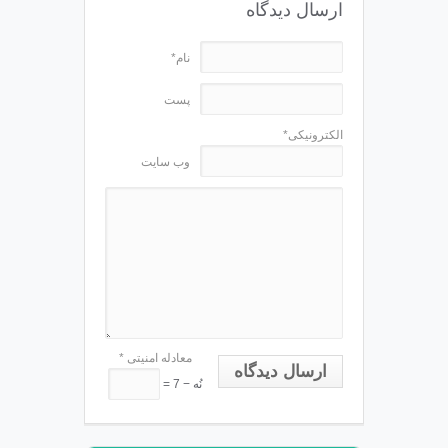
ارسال دیدگاه
نام*
پست
الکترونیکی*
وب سایت
معادله امنیتی
*
ارسال دیدگاه
نُه − 7 =