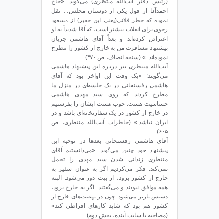
(رئیس دفتر ‌آیت‌الله منتظری) می‌گوید: «حاج
احمدآقا از قول یکی از دوستان مجلس… نقل
نموده که خطر فلانی(یعنی این حقیر) از مسعود
رجوی برای انقلاب بیشتر است، که آقا شدیداً به او
اعتراض کرده‌اند و بعداً آقای هاشمی جریان
پیشنهاد مسافرت من به خارج از کشور را مطرح
نموده‌اند. » (سنجه انصاف، ص ۳۷۰)
‌آیت‌الله منتظری نیز درباره این پیشنهاد هاشمی
می‌گویند: «یک وقت این اواخر بود که آقای
هاشمی رفسنجانی در یک جلسه‌ای در منزل ما
مطرح کردند که روی سید مهدی هاشمی
حساسیت هست. خوب هست ایشان را بفرستیم
در خارج از کشور در یک سفارتخانه‌ای باشد و در
ایران نباشد.» (خاطرات ‌آیت‌الله منتظری، ص
۶۰۵)
آقای هاشمی رفسنجانی بعدها در توجیه این
پیشنهاد خود چنین می‌گوید: «می‌دانستیم آقای
منتظری زندانی شدن سید مهدی را تحمل
نمی‌کند. فکر می‌کردیم اگر به عنوان سفیر به
خارج از کشور برود، از بیت دور می‌شود. البته
همه موافق نبودند و می‌گفتند: اگر به خارج برود،
دستش باز‌تر می‌شود. چون در نهضت‌های خارج از
کشور هم بود که شاید کارهای افراطی کند»
(مصاحبه با سایت آینده، بخش دوم)