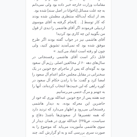
مقامات وزارت خارجه خبر داده بود ولی نمی‌دانم
به چه علت مسائل [ناخوانا در اصل سند] شده بود.
بعد از اینکه آیت‌الله منتظری مطمئن شده بودند
که کار توسط [.. . ]انجام گرفته به آقای موسوی
اردبیلی فرمودند اگر آقای هاشمی را دیدی از قول
من بگویید این چه کاری بود کردید!
آقای هاشمی نیز در جواب گفته بودند اگر طرح
موفق شده بود که نمی‌آمدید تشویق کنید، ولی
چون لو رفته است انتقاد می‌کنید. »
قابل ذکر است آقای هاشمی رفسنجانی در
‌سال‌های دهه ۶۰ از مخالفین اصلی رژیم آل سعود
بود به گونه‌ای که پس از ماجرای حج خونین در یک
سخنرانی در مقابل مجلس حکم اعدام آل سعود را
امضا کرد و گفت: ما با راندن حکام آل سعود در
کوره راهی که این خبیث‌ها انتخاب کرده‌اند، آنها را
به جهنم و مرگ حتمی می‌رسانیم.
چند هفته پس از حج خونین عبدالله نوری که خود از
حاضرین این معرکه بوده، به دیدار هاشمی
رفسنجانی می‌رود و اظهار می‌دارد که تردید دارد
که همه تقصیرها از سعودی‌ها باشد( دفاع و
سیاست، ص۲۲۵) عبدالله نوری در همان دیدار از
سوی هاشمی مأموریت می‌یابد که موضوع را به
صورت سری بررسی کند و به او گزارش کند. چند