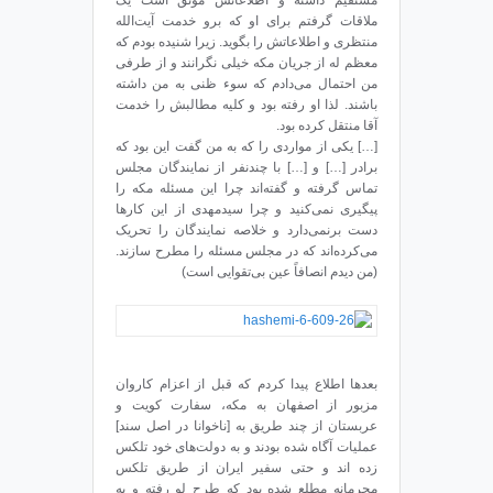
مستقیم داشته و اطلاعاتش موثق است یک
ملاقات گرفتم برای او که برو خدمت آیت‌الله
منتظری و اطلاعاتش را بگوید. زیرا شنیده بودم که
معظم له از جریان مکه خیلی نگرانند و از طرفی
من احتمال می‌دادم که سوء ظنی به من داشته
باشند. لذا او رفته بود و کلیه مطالبش را خدمت
آقا منتقل کرده بود.
[…] یکی از مواردی را که به من گفت این بود که
برادر […] و […] با چندنفر از نمایندگان مجلس
تماس گرفته و گفته‌اند چرا این مسئله مکه را
پیگیری نمی‌کنید و چرا سیدمهدی از این کارها
دست برنمی‌دارد و خلاصه نمایندگان را تحریک
می‌کرده‌اند که در مجلس مسئله را مطرح سازند.
(من دیدم انصافاً عین بی‌تقوایی است)
بعدها اطلاع پیدا کردم که قبل از اعزام کاروان
مزبور از اصفهان به مکه، سفارت کویت و
عربستان از چند طریق به [ناخوانا در اصل سند]
عملیات آگاه شده بودند و به دولت‌های خود تلکس
زده اند و حتی سفیر ایران از طریق تلکس
محرمانه مطلع شده بود که طرح لو رفته و به