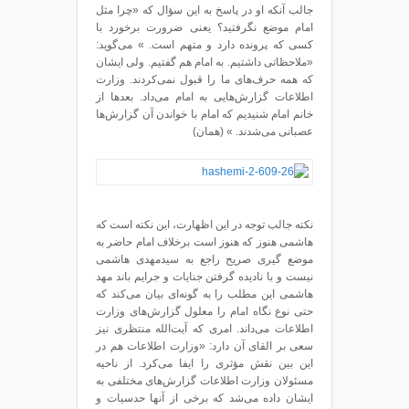
جالب آنکه او در پاسخ به این سؤال که «چرا مثل
امام موضع نگرفتید؟ یعنی ضرورت برخورد با
کسی که پرونده دارد و متهم است. » می‌گوید:
«ملاحظاتی داشتیم. به امام هم گفتیم. ولی ایشان
که همه حرف‌های ما را قبول نمی‌کردند. وزارت
اطلاعات گزارش‌هایی به امام می‌داد. بعد‌ها از
خانم امام شنیدیم که امام با خواندن آن گزارش‌ها
عصبانی می‌شدند. » (همان)
نکته جالب توجه در این اظهارت، این نکته است که
هاشمی هنوز که هنوز است برخلاف امام حاضر به
موضع گیری صریح راجع به سیدمهدی هاشمی
نیست و با نادیده گرفتن جنایات و جرایم باند مهد
هاشمی این مطلب را به گونه‌ای بیان می‌کند که
حتی نوع نگاه امام را معلول گزارش‌های وزارت
اطلاعات می‌داند. امری که ‌آیت‌الله منتظری نیز
سعی بر القای آن دارد: «وزارت اطلاعات هم در
این بین نقش مؤثری را ایفا می‌کرد. از ناحیه
مسئولان وزارت اطلاعات گزارش‌های مختلفی به
ایشان داده می‌شد که برخی از آنها حدسیات و