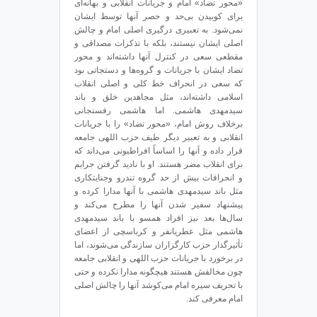
«محور تضاد» امام و جریانات انقلابی و بهانه‌ای
برای کوبیدن بی‌حد و حصر آنها توسط ایشان
نمی‌شود. به تعبیری درگیری اصلی امام و چالش
اصلی ایشان نیستند، بلکه با تذکرات مصداقی و
مقطعی سعی در کنترل آنها داشته‌اند و محور
تضاد ایشان با جریانات و گروه‌ها و دستجاتی بود
که سعی در انحراف خط کلی و اصلی انقلاب
اسلامی داشته‌اند، مثل مجاهدین خلق و باند
سیدمهدی هاشمی. اما هاشمی رفسنجانی
برخلاف روش امام، «محور تضاد» را با جریانات
انقلابی و به تعبیر دیگر طیف حزب اللهی جامعه
قرار داده و آنها را اساساً افراطیونی می‌داند که
برای انقلاب مضر هستند. او با نادید گرفتن جرایم
و انحرافات بیش از حد گروه تندرو وجنایتکاری
مثل باند سیدمهدی هاشمی با آنها مدارا کرده و
پیشنهاد سفیر شدن آنها را مطرح می‌کند و‌
سال‌ها بعد نیز افراد همسو با باند سیدمهدی
هاشمی مثل عطریانفر و کرباسچی از اعضای
تأثیرگذار حزب کارگزاران سازندگی می‌شوند، اما
در برخورد با جریانات حزب اللهی و انقلابی جامعه
چون مخالفش هستند هیچگونه مدارا نکرده و حتی
با تحریف سیره امام می‌کوشد آنها را چالش اصلی
امام معرفی کند.