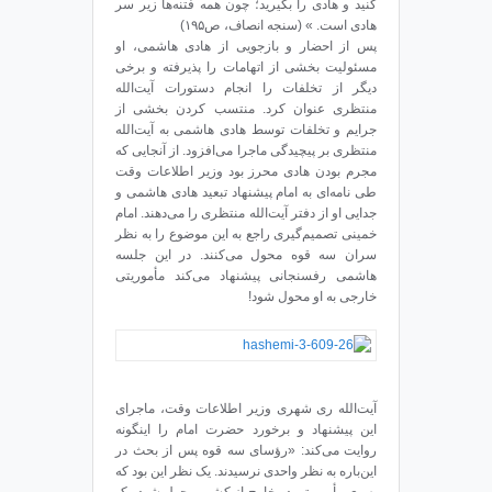
کنید و هادی را بگیرید؛ چون همه فتنه‌ها زیر سر
هادی است. » (سنجه انصاف، ص۱۹۵)
پس از احضار و بازجویی از هادی هاشمی، او
مسئولیت بخشی از اتهامات را پذیرفته و برخی
دیگر از تخلفات را انجام دستورات آیت‌الله
منتظری عنوان کرد. منتسب کردن بخشی از
جرایم و تخلفات توسط هادی هاشمی به آیت‌الله
منتظری بر پیچیدگی ماجرا می‌افزود. از آنجایی که
مجرم بودن هادی محرز بود وزیر اطلاعات وقت
طی نامه‌ای به امام پیشنهاد تبعید هادی هاشمی و
جدایی او از دفتر آیت‌الله منتظری را می‌دهند. امام
خمینی تصمیم‌گیری راجع به این موضوع را به نظر
سران سه قوه محول می‌کنند. در این جلسه
هاشمی رفسنجانی پیشنهاد می‌کند مأموریتی
خارجی به او محول شود!
آیت‌الله ری شهری وزیر اطلاعات وقت، ماجرای
این پیشنهاد و برخورد حضرت امام را اینگونه
روایت می‌کند: «رؤسای سه قوه پس از بحث در
این‌باره به نظر واحدی نرسیدند. یک نظر این بود که