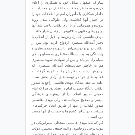
ساواک اصفهان تمایل خود به همکاری را اعلام
کرده و به خاطر معافیت و تخفیف در مجازات به
خاطر همکاری با مأموران امنیتی اطلاعات خود را
در اختیار آنها گذاشت. ولی طولانی شدن روند
پرونده و همزمانی آن با ایام انقلاب، باعث شد آنها
در روزهای منتهی به ۲۲بهمن از زندان فرار کنند.
مهدی هاشمی که برادرش‌سالها قبل از انقلاب با
دختر ‌آیت‌الله منتظری ازدواج کرده بود، پس از
انقلاب در پرتو دوستی‌اش با شهیدمحمدمنتظری و
وابستگی به بیت ‌آیت‌الله منتظری به سطوح بالای
سپاه راه می‌یابد و پس از شهادت شهید منتظری
هم به خاطر حمایت‌های ‌آیت‌الله منتظری که
برادرش ریاست دفترش را به عهده گرفته به
فعالیت‌های خود در نهضت‌های آزادی بخش سپاه
ادامه می‌دهد. دیدگاه مهدی هاشمی راجع به صدور
انقلاب با نگاه حضرت امام در تضاد بود چرا که امام
خمینی صدور انقلاب را از روش‌های فرهنگی
میسر و صحیح می‌دانستند، ولی مهدی هاشمی
صدور انقلاب را تنها از طریق ایجاد حرکت‌های
مسلحانه در سایر کشورها و حمایت از آنها میسر
می‌دانست.
کم کم باند مهدی هاشمی متحدان استراتژیکی در
بیوت برخی روحانیون و ائمه جمعه، مجلس، دولت
و نهادهای مختلف می‌یابند و در معادلات سیاسی