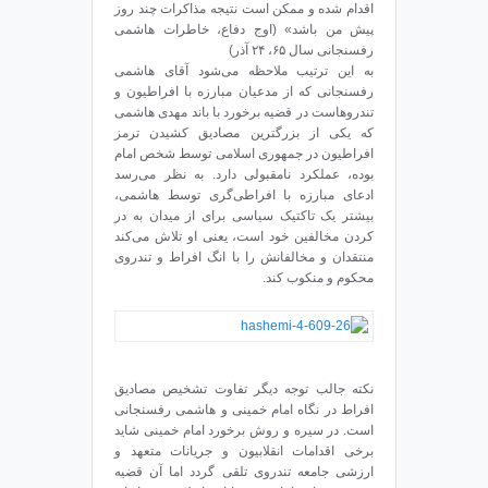
اقدام شده و ممکن است نتیجه مذاکرات چند روز
پیش من باشد» (اوج دفاع، خاطرات هاشمی
رفسنجانی سال ۶۵، ۲۴ آذر)
به این ترتیب ملاحظه می‌شود آقای هاشمی
رفسنجانی که از مدعیان مبارزه با افراطیون و
تندروهاست در قضیه برخورد با باند مهدی هاشمی
که یکی از بزرگترین مصادیق کشیدن ترمز
افراطیون در جمهوری اسلامی توسط شخص امام
بوده، عملکرد نامقبولی دارد. به نظر می‌رسد
ادعای مبارزه با افراطی‌گری توسط هاشمی،
بیشتر یک تاکتیک سیاسی برای از میدان به در
کردن مخالفین خود است، یعنی او تلاش می‌کند
منتقدان و مخالفانش را با انگ افراط و تندروی
محکوم و منکوب کند.
نکته جالب توجه دیگر تفاوت تشخیص مصادیق
افراط در نگاه امام خمینی و هاشمی رفسنجانی
است. در سیره و روش برخورد امام خمینی شاید
برخی اقدامات انقلابیون و جریانات متعهد و
ارزشی جامعه تندروی تلقی گردد اما آن قضیه