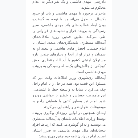
دادرسی، مهدی هاشمی و یک نفر دیگر به اعدام
محکوم می‌شوند.
ماجرای برخورد با مهدی هاشمی و باند او حدود
یکسال به طول می‌انجامد. با توجه به گسترده
بودن ابعاد فعالیت‌های باند مهدی هاشمی، سیر
رسیدگی به پرونده فراز و نشیب‌های فراوانی را
طی می‌کند. تعلیق چندین روزه ملاقات‌های
‌آیت‌الله منتظری، نامه‌نگاری‌های متعدد ایشان با
امام خمینی، احضار هادی هاشمی و تبعید او به
سمنان و فرار او از آنجا و دیدارهای چندین باره
مسئولان امنیتی کشور با ‌آیت‌الله منتظری بخش
کوچکی از چالش‌های یک‌ساله رسیدگی به پرونده
مهدی هاشمی است.
‌آیت‌الله ری‌شهری وزیر اطلاعات وقت نیز که
مسئول این قضیه بود، همه مراحل را با امام راحل
چک می‌کرد تا مبادا به واسطه خطا یا اشتباهی،
این مأموریت حساس و خطیر با حواشی روبرو
شود. امام نیز به‌طور کتبی یا شفاهی راجع به
موضوعات اظهارنظر و راهنمایی می‌کردند.
ایشان همچنین در اولین روزهای پیگیری پرونده
توسط وزارت اطلاعات نامه‌ای به ‌آیت‌الله منتظری
می‌نویسند و به او گوشزد می‌کنند که ارتباط افراد
بدسابقه‌ای مثل مهدی هاشمی به ضرر ایشان
است. امام در پایان نامه خود چنین می‌نویسند: