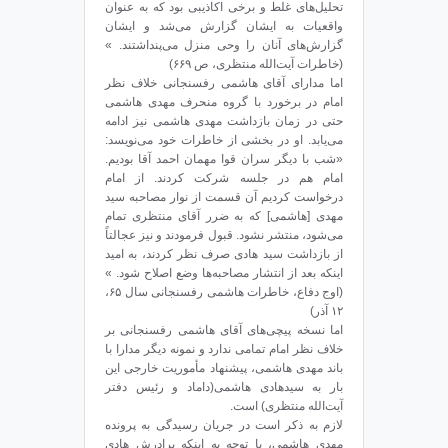
تحلیل‌های غلط و برخی اکاذیبی بود که به عنوان
واقعیات به ایشان گزارش می‌شد و ایشان
گزارش‌های آنان را وحی منزل می‌پنداشتند. »
(خاطرات ‌آیت‌الله منتظری، ص ۶۶۹)
اما مدارای آقای هاشمی رفسنجانی خلاف نظر
امام در برخورد با گروه منحرف مهدی هاشمی
حتی در زمان بازداشت مهدی هاشمی نیز ادامه
می‌یابد. او در بخشی از خاطرات خود می‌نویسد:
«شب با دیگر سران قوا مهمان احمد آقا بودیم.
امام هم در جلسه شرکت کردند. از امام
درخواست کردیم آن قسمت از نوار مصاحبه سید
مهدی [هاشمی] که به ضرر آقای منتظری تمام
می‌شود، منتشر نشود. قبول فرمودند و نیز عجالتاً
از بازداشت سید هادی صرف نظر کردند، به امید
اینکه بعد از انتشار مصاحبه‌ها وضع اصلاح شود. »
(اوج دفاع، خاطرات هاشمی رفسنجانی سال ۶۵،
۱۲ آذر)
اما نسخه پیچی‌های آقای هاشمی رفسنجانی بر
خلاف نظر امام تمامی ندارد و نمونه دیگر مدارا با
باند مهدی هاشمی، پیشنهاد مأموریت خارجی این
بار به سیدهادی هاشمی(داماد و رئیس دفتر
‌آیت‌الله منتظری) است.
لازم به ذکر است در جریان رسیدگی به پرونده
مهدی هاشمی، با توجه به اینکه برادرش هادی