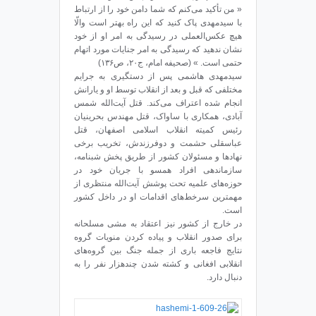
« من تأکید می‌کنم که شما دامن خود را از ارتباط
با سیدمهدی پاک کنید که این راه بهتر است والّا
هیچ عکس‌العملی در رسیدگی به امر او از خود
نشان ندهید که رسیدگی به امر جنایات مورد اتهام
حتمی است. » (صحیفه امام، ج۲۰، ص۱۳۶)
سیدمهدی هاشمی پس از دستگیری به جرایم
مختلفی که قبل و بعد از انقلاب توسط او و یارانش
انجام شده اعتراف می‌کند. قتل ‌آیت‌الله شمس
آبادی، همکاری با ساواک، قتل مهندس بحرینیان
رئیس کمیته انقلاب اسلامی اصفهان، قتل
عباسقلی حشمت و دوفرزندش، تخریب برخی
نهادها و مسئولان کشور از طریق پخش شبنامه،
سازماندهی افراد همسو با جریان خود در
حوزه‌های علمیه تحت پوشش ‌آیت‌الله منتظری از
مهمترین سرخط‌های اقدامات او در داخل کشور
است.
در خارج از کشور نیز اعتقاد به مشی مسلحانه
برای صدور انقلاب و پیاده کردن منویات گروه
نتایج فاجعه باری از جمله جنگ بین گروه‌های
انقلابی افغانی و کشته شدن چندهزار نفر را به
دنبال دارد.