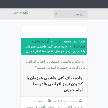
»
»
شما اینجا هستید :
خانه
آرشیو نشریه
»
شماره 2
جاده صاف کنی هاشمی همزمان
با کشیدن ترمز افراطی ها توسط امام خمینی
راز سكوت هاشمي رفسنجاني راجع به افراطي
ترين گروه در جمهوري اسلامي چيست؟
جاده صاف کنی هاشمی همزمان با
کشیدن ترمز افراطی ها توسط
امام خمینی
نویسنده :
امین فرج الهی
در:
شماره 2
,
یادداشت
|
شماره خبر : 3636
|
|