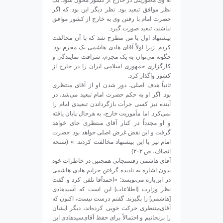
به وی مأموریتی در خارج از کشور محول شود. یک
نظر موافق تبعید بود. نظر دیگر این بود که اگر
حضرت امام با رفتن وی به خارج از کشور موافق
نباشند، تبعید صورت گیرد.
پیشنهاد اول با من مطرح شد که با آن مخالفت
کردم. زیرا اولاً آقای هادی هاشمی یک مجرم بود.
چگونه می‌توان به یک مجرم، شرافت نمایندگی و
کارگزاری جمهوری اسلامی ایران را در خارج از
کشور واگذار کرد.
ثانیاً هدف اصلی، دور شدن او از آقای منتظری
بود. اگر او به حکم حضرت امام تبعید می‌شد، در
آینده نیز کسی جرأت بازگرداندن تبعیدی امام را
نمی‌کرد. اما مأموریت خارج، به هرحال پایان یافته
و او مجدداً در کنار آقای منتظری جای خواهد
گرفت و این نقض غرض اصلی خواهد بود. حضرت
امام نیز با این پیشنهاد مخالفت کردند. » (سنجه
انصاف، ص ۲۰۲)
آقای هاشمی رفسنجانی همچنین در خاطرات خود
بدون اشاره به نادیده گرفتن جرایم هادی هاشمی
در این‌باره می‌نویسد: «احمد‌آقا تلفن کرد و گفت
نظر وزارت [اطلاعات] این است که آسید‌هادی
[هاشمی] را بگیرند. گفتم درست نیست، اکنون که
آقای‌منتظری حرکت خوبی کرده‌اند، دیگر ایشان
را برنجانیم و احتمالاً برای حفظ آقای‌سید‌هادی این