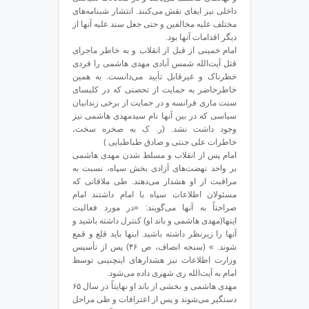
داخلی نیز ایفای نقش می‌کنند. انتشار شبنامه‌های
مختلف علیه مخالفین و حتی جعل سند علیه آنها از
دیگر اقدامات آنها بود.
امام خمینی از قبل از انقلاب و به خاطر ماجرای
قتل ‌آیت‌الله شمس آبادی مهدی هاشمی را فردی
خطرناک و غیرقابل تأیید می‌دانست. به همین
خاطرحاضر به حمایت از تحصنی که در کلیسای
سنت ماری فرانسه و در حمایت از برخی زندانیان
سیاسی که در بین آنها نام سیدمهدی هاشمی نیز
وجود داشت نشد. (ر. ک به صخره سخت،
خاطرات علی جنتی و صادق طباطبایی )
امام پس از انقلاب و مسلط شدن مهدی هاشمی
بر واحد نهضت‌های آزادی بخش سپاه، نسبت به
مراقبت از او هشدار می‌دهند. طی ملاقاتی که
مسئولان اطلاعات سپاه با امام داشتند امام
صراحتاً به آنها می‌گویند: «در مورد فعالیت
اینها(مهدی هاشمی و باند او) کنترل داشته باشید و
آنها را زیرنظر داشته باشید. اینها باید قلع و قمع
شوند. » (سنجه انصاف، ص ۴۶) پس از تأسیس
وزارت اطلاعات نیز هشدارهای اینچنینی توسط
امام به ‌آیت‌الله ری شهری داده می‌شود.
مهدی هاشمی و بخشی از باند او نهایتاً در سال ۶۵
دستگیر می‌شوند و پس از اعترافات و طی مراحل