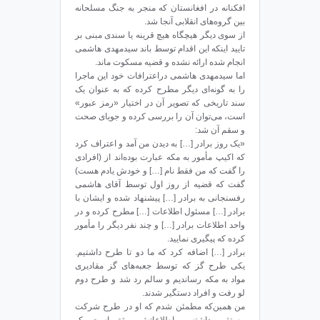
افکنانه در افغانستان که منجر به جنگ مسلحانه
بین گروه‌های انقلابی آنجا شد.
از سوی دیگر هیچگاه هیچ قرینه یا سندی مبنی بر
تایید اینکه این اقدام توسط باند سیدمهدی هاشمی
انجام شده ارائه نشده و قضیه مسکوت ماند.
اما سیدمهدی هاشمی دراعترافات خود این ماجرا
را به گونه‌ای دیگر مطرح کرده که به عنوان یک
سند تاریخی که تصویر آن در اختیار «رمز عبور»
است، می‌توان آن را بررسی کرده و جویای صحت
و سقم آن شد:
«یک روز برادر […] به دیدن من آمد و اعتراف کرد
که اکیپ مأمور به مکه عبارت بوده‌اند از (افرادی
را گفت که من فقط نام […] و خودش یادم هست)
گفت که قضیه از روز اول توسط آقای هاشمی
رفسنجانی به برادر […] پیشنهاد شده و ایشان با
برادر […] مسئول اطلاعات […] مطرح کرده و در
واحد اطلاعات برادر […] و چند نفر دیگر را مأمور
کرده که پیگیری نمایید.
برادر […] اضافه کرد که ما دو تا طرح داشتیم.
یکی طرح گز که توسط جعبه‌های گز مقادیری
مواد به مکه رساندیم و سالم رد شد و طرح دوم
لو رفت و افراد دستگیر شدند.
من همین‌که مطمئن شدم که او در طرح شرکت