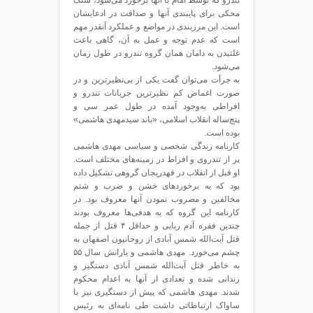
تندرو که توسط امام با آنها برخورد می‌شود، سنگ
محکی برای پایبندی آنها و صداقت در ادعایشان
است. این مرزبندی در مواضع و عملکرد آنقدر مهم
است که عدم توجه و عمل به آن، گاهی باعث
غلتیدن به دامان همان گروه تندرو در طول زمان
می‌شود.
به جرأت می‌توان گفت یکی از بی‌نظیرترین و در
صورت اغماض کم نظیرترین جریانات تندرو و
افراطی به‌وجود آمده در طول عمر سی و
پنج‌ساله انقلاب اسلامی، «باند سیدمهدی هاشمی»
بوده است.
کارنامه زندگی شخصی و سیاسی مهدی هاشمی
پر از تندروی و افراط در زمینه‌های مختلف است.
او قبل از انقلاب در قهدریجان گروهی تشکیل داده
بود که به برخوردهای خشن و ضرب و شتم
مخالفین و مضروب نمودن آنها معروف بود. در
کارنامه این گروه که به هدفی‌ها معروف بودند
چندین فقره آدم ربایی و حداقل ۴ قتل از جمله
قتل ‌آیت‌الله شمس آبادی از روحانیون اصفهان به
چشم می‌خورد. مهدی هاشمی و یارانش سال ۵۵
به خاطر قتل ‌آیت‌الله شمس آبادی دستگیر و
زندانی شده و تعدادی از آنها به اعدام محکوم
شدند. مهدی هاشمی که پیش از دستگیری نیز با
ساواک ارتباطاتی داشت طی نامه‌ای به رئیس