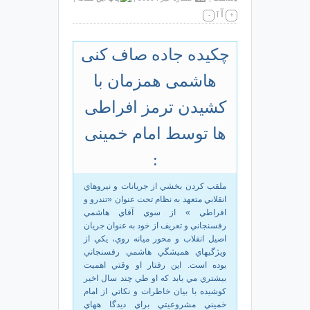
آ
+
آ
-
چکیده جاده صاف کنی
هاشمی همزمان با
کشیدن ترمز افراطی
ها توسط امام خمینی
:
ملقب كردن بخشي از جريانات و نيروهاي
انقلابي متعهد به نظام تحت عنوان «تندرو و
افراطي » از سوي آقاي هاشمي
رفسنجاني و تعريف از خود به عنوان جريان
اصيل انقلاب و محور ميانه روي، يكي از
ويژگيهاي هميشگي هاشمي رفسنجاني
بوده است. اين رفتار او وقتي اهميت
بيشتري مي يابد كه او طي چند سال اخير
كوشيده با بيان خاطرات و نكاتي از امام
خميني مشروعيتي براي ديدگا ههاي