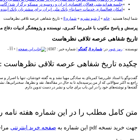
»
جلسه هم‌اندیشی فعالان اقتصادی ایران و روسیه در مسکو برگزار شد/ گام
»
امکان فعالسازی خدمات «ساپتا» بانک ملی ایران برای مشتریان بانک آینده
شما اینجا هستید :
خانه
»
آرشیو نشریه
»
شماره 8
»
تاریخ شفاهی عرصه‌ تلاقی نظرهاست
پرسش و پاسخ مکتوب با علی‌رضا کمـری،‌ نویسنده و پژوهشگر ادبیات دفاع 
تاریخ شفاهی عرصه‌ تلاقی نظرهاست
نویسنده :
رمز عبور
در:
شماره 8
,
گفتگو
|
شماره خبر : 6507
|
|
+
آ
آ
-
چکیده تاریخ شفاهی عرصه‌ تلاقی نظرهاست :
گفت‌وگو با استاد علی‌رضا کمره‌ای به سادگی مهیا نشد و به گفته خودشان، تنها با اصرار 
راجع به اکثر سؤالاتی که از من پرسیده‌اید تا به حال در مقاله‌ها، نقد و نظرها، سخنرانی‌ها،
گفته‌ها و نوشته‌های خود را در این باب برای چاپ و نشر در دست تدوین دارم.
متن کامل مطلب را در این شماره هفته نامه رم
جهت خرید نسخه pdf این شماره به
صفحه خرید اینترنتی
مراجع