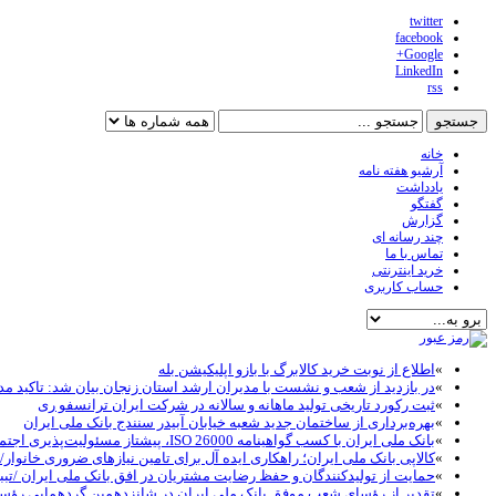
twitter
facebook
Google+
LinkedIn
rss
خانه
آرشیو هفته نامه
یادداشت
گفتگو
گزارش
چند رسانه ای
تماس با ما
خرید اینترنتی
حساب کاربری
»
اطلاع از نوبت خرید کالابرگ با بازو اپلیکیشن بله
»
در بازدید از شعب و نشست با مدیران ارشد استان زنجان بیان شد: تاکید مد
»
ثبت رکورد تاریخی تولید ماهانه و سالانه در شرکت ایران ترانسفو ری
»
بهره‌برداری از ساختمان جدید شعبه خیابان آبیدر سنندج بانک ملی ایران
»
بانک ملی ایران با کسب گواهینامه ISO 26000، پیشتاز مسئولیت‌پذیری اجتماعی در نظام بانکی شد
»
کالاپی بانک ملی ایران؛ راهکاری ایده آل برای تامین نیازهای ضروری خانوار/خ
»
حمایت از تولیدکنندگان و حفظ رضایت مشتریان در افق بانک ملی ایران /تبب
»
تقدیر از رؤسای شعب موفق بانک ملی ایران در شانزدهمین گردهمایی رؤ