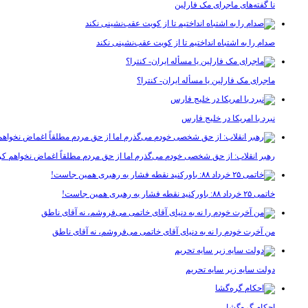
نا گفته‌های ماجرای مک فارلین
صدام را به اشتباه انداختیم تا از کویت عقب‌نشینی نکند
ماجرای مک فارلین یا مسأله ایران- کنترا؟
نبرد با امریکا در خلیج فارس
رهبر انقلاب: از حق شخصی خودم می‌گذرم اما از حق مردم مطلقاً اغماض نخواهم کر
خاتمی ۲۵ خرداد ۸۸: باورکنید نقطه فشار به رهبری همین جاست!
من آخرت خودم را نه به دنیای آقای خاتمی می‌فروشم، نه آقای ناطق
دولت سایه زیر سایه تحریم
احکام گره‌گشا