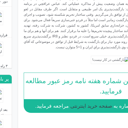
دور ج
ا به همان وضعيت پيش از مذاکره عملياتي کند. عباس عراقچي در برنامه
بست؟
29/4/9) در اين باره گفت: بازگشت‌پذیری یک امر طبیعی و متقابل است. اگر طرف مقابل در لغو
 از توافق باز می‌گردیم. وقتی ساختار تحریم شکسته شود، تصویب و اجرای
دی ۲۴, ۱۴۰۳
ا بازگشت زمانبر است اما مثلاً در فردو غنی‌سازی سریعاً فعال می‌شود. برای
د. کوهن معاون، خزانه‌داری سابق امریکا، کشور به کشور، شرکت به شرکت رفته، تهدید
نند ساختار پیچیده تحریم‌ها را علیه ما برقرار کنند. هم برای آنها و هم برای ما
قرارد
ممکن است کمی طول بکشد اما در برخی بخش‌ها بازگشت‌پذیری خیلی سریع است، در فردو، نطنز و IR8 برگشت‌پذیری سریع
روند مورد نياز براي بازگشت به شرايط قبل از توافق در موضوعاتي که آقاي
پذيري براي ايران و 1+5 متوازن نيست.
دی ۲۳, ۱۴۰۳
۳ راه ایران برای مقابله با نقشه توسعه‌طلبانه اردوغان
پر با
ن شماره هفته نامه رمز عبور مطالعه
دی ۱۹, ۱۴۰۳
فرمایید.
صفحه خرید اینترنتی
مراجعه فرمایید.
عراق 