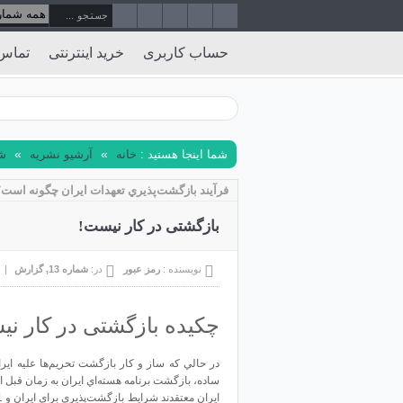
حساب کاربری
خرید اینترنتی
تماس 
»
»
شما اینجا هستید :
خانه
آرشیو نشریه
شم
فرآيند بازگشت‌پذيري تعهدات ايران چگونه است؟
بازگشتی در کار نیست!
نویسنده :
رمز عبور
در:
شماره 13
,
گزارش
|
چکیده بازگشتی در کار نی
در حالي که ساز و کار بازگشت تحريم‌ها عليه اير
ساده، بازگشت برنامه هسته‌اي ايران به زمان قبل از