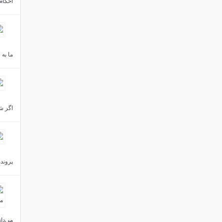
احکام
ما به
اگر شه
پروند
می‌دا