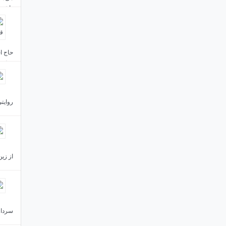
داشتن
حاج اح
خشنود
روایتی
از زین
سردار