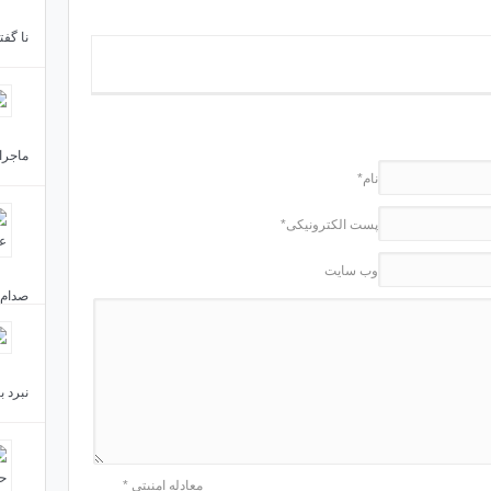
نا گف
ماجرای
نام*
پست الکترونیکی*
وب سایت
صدام ر
نبرد ب
معادله امنیتی
*