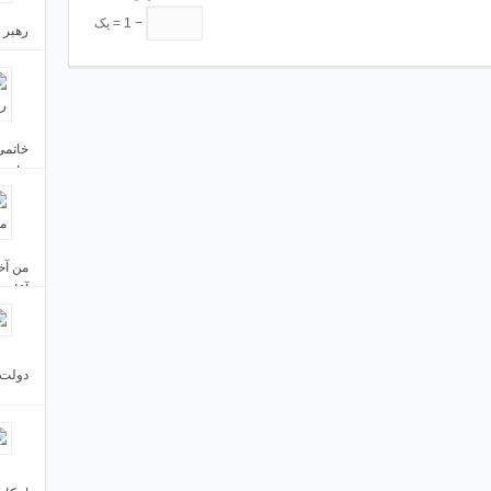
− 1 = یک
رهبر 
مردم 
جاست
من آخ
آقای 
دولت 