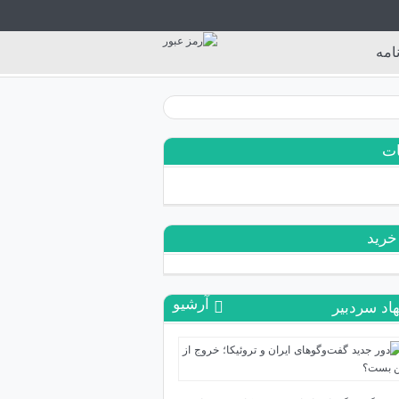
امه
ات
خرید
آرشیو
اد سردبیر