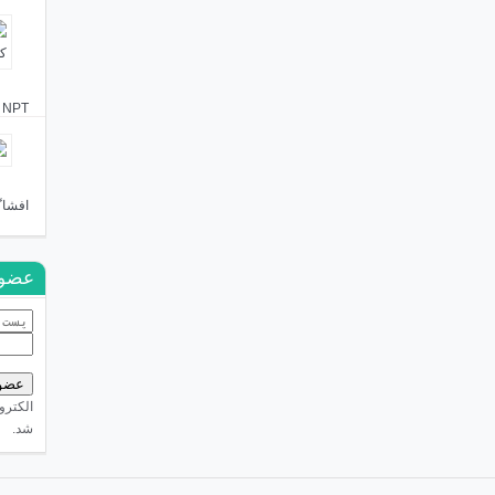
NPT را که دائمی کردند گفتیم شما از شاه هم کمترید!
افشاگ
عضوی
الکترو
شد.