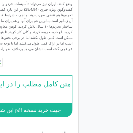
وضع کنند، ايران نيز مي‌تواند تأسيسات فردو ر
گفت‌وگوي ويژه خبري (4
تحریم‌ها هم نقضی صورت دهد، ما هم به شرایط قبل
آن زمانبر است بنابراین هم برای‌ آنها و هم برای م
ساختار تحریم‌ها ۱۰ سال تلاش کردن
کرده، باج داده، جریمه کردند و کلی کار کردند تا بتوا
است اما در اراک کمی طول می‌کشد. اما با توجه به 
عراقچي گفته است، نشان مي‌دهد برخلاف اظهارات وي بازگشت‌
متن کامل مطلب را در ای
جهت خرید نسخه pdf این شماره به