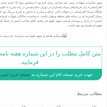
 مؤسس «سرایا
ه است. نقش و
وی فر بازتاب
غ آقای «صاحب
 شهادت شهید
طالعه
ید.