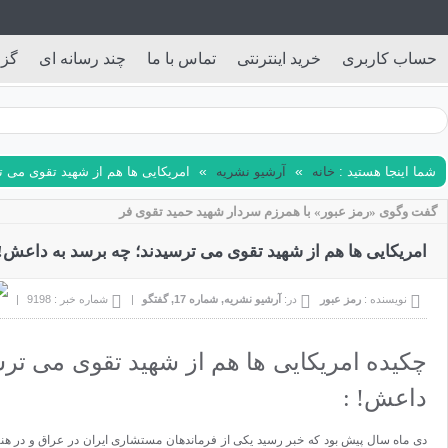
ادداشت
آرشیو هفته نامه
 داعش!
آ
-
آ
رسد به
ات در نزدیکی