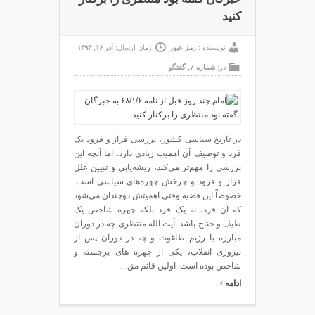
کنید
نویسنده :
رمز عبور
زمان ارسال:
آذر ۱۶, ۱۳۹۳
در:
شماره 7
,
گفتگو
در تاریخ سیاسی کشور، بررسی فراز و فرود یک
فرد و توصیف آن اهمیت زیادی دارد. اما آنچه این
بررسی را مهم‌تر می‌کند، ریشه‌یابی و تبیین علل
فراز و فرود و چرخش چهره‌های سیاسی است.
خصوصاًً این قضیه وقتی اهمیتش دوچندان می‌شود
که آن فرد، نه یک فرد بلکه چهره شاخص یک
طیف و جناح باشد. آیت الله منتظری چه در دوران
مبارزه با رژیم طاغوت و چه در دوران پس از
پیروزی انقلاب، یکی از چهره های برجسته و
شاخص بوده است. اولین قائم مق ...
›
ادامه