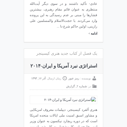
عادی- تأکید داشتند و در سوی دیگر آیت‌الله
منتظری به عنوان قائم‌ مقام رهبری، بیشترین
فشارها را مبنی بر عدم رسیدگی به این پرونده
وارد می‌کردند. با حجت‌الاسلام والمسلمین علی
رازینی، اولین حاکم شرع دا ...
›
ادامه
یک فصل از کتاب جدید هنری کیسینجر
استراتژی نبرد آمریکا و ایران-۲۰۱۴
نویسنده :
رمز عبور
زمان ارسال:
آذر ۱۶, ۱۳۹۳
در:
شماره 7
,
گزارش
هنری آلفرد کیسینجر، دیپلمات معروف امریکایی
و مشاور اسبق امنیت ملی ایالات متحده امریکا
است که در دوره ریچارد نیکسون به عنوان وزیر
امور خارجه امریکا مشغول به کار شد. او بین