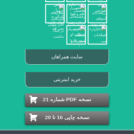
سایت همراهان
خرید اینترنتی
نسخه PDF شماره 21
نسخه چاپی 16 تا 20