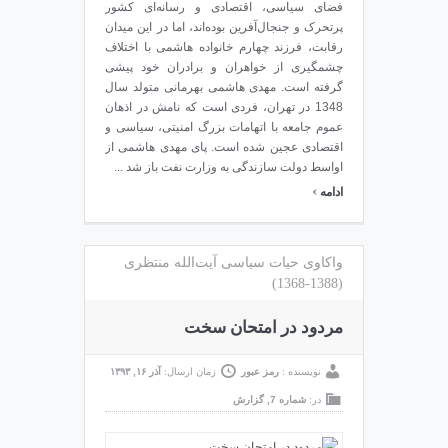
فضای سیاسی، اقتصادی و رسانه‌ای کشور
پرتحرک و جنجال‌آفرین بوده‌اند، اما در این میدان
رقابت، فرزند چهارم خانواده هاشمی با اختلاف
چشمگیری از خواهران و برادران خود پیشی
گرفته است. مهدی هاشمی بهرمانی متولد سال
1348 در تهران، فردی است که نامش در اذهان
عموم جامعه با اتهامات بزرگ امنیتی، سیاسی و
اقتصادی عجین شده است. پای مهدی هاشمی از
اواسط دولت سازندگی به وزارت نفت باز شد ...
›
ادامه
واکاوی حیات سیاسی آیت‌الله منتظری
(1388-1368)
مردود در امتحان سخت
نویسنده :
رمز عبور
زمان ارسال:
آذر ۱۶, ۱۳۹۳
در:
شماره 7
,
گزارش