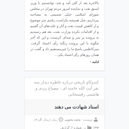
بالاخره بعد از کلی آمد و شد، توانستیم با وزیر
اسبق نفت و نماینده امروز مردم تهران در مجلس
شورای اسلامی خیلی صمیمی به مصاحبه
بپردازیم، مثل همیشه یکراست رفتیم سر موضوع
و از کاهش قیمت نفت و آثار و علت‌های آن گفتیم
و از اقدامات نکرده وزارت نفت، بعد هم رسیدیم
به پرونده پر سر و صدای کرسنت و این که آخر
چگونه با این پرونده زنگنه رأی اعتماد گرفت.
میرکاظمی پاسخ ما را غیرمستقیم داد و گفت در
همان روز‌های رأی اعتماد یکی ...
›
ادامه
کندوکاو تاریخی درباره خاطره دیدار سه
نفر آیت الله خامنه ای ، مصباح یزدی و
هاشمی رفسنجانی
اسناد شهادت می دهند
نویسنده :
محمد محبوبی
زمان ارسال:
آذر ۱۶,
۱۳۹۳
در:
شماره 7
,
گزارش