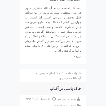
نامه 1/6 امام‌خمینی به آیت‌الله منتظری حاوی
فرازهای مختلفی است که هریک از آنها جداگانه
قابل تدقیق و بررسی است. اما ایشان در
چهارمین نکته‌ای که خطاب به منتظری می‌نویسند
چنین می‌گویند: «امه‌ها و سخنرانی‌های منافقین
که به وسیله شما از رسانه‌های گروهی به مردم
می‌رسید؛ ضربات سنگینی بر اسلام و انقلاب زد و
موجب خیانتی بزرگ به سربازان گمنام امام زمان
– روحی له الفداء – و خون‌های پاک شهدای اسلام
و انقلاب گردید؛ برای ...
›
ادامه
شبهات نامه 68/1/6 امام خمینی به
آیت‌الله منتظری
خاک پاشی بر آفتاب
نویسنده :
رمز عبور
زمان ارسال:
آذر ۱۶, ۱۳۹۳
در:
شماره 7
,
یادداشت