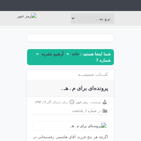
»
»
شما اینجا هستید :
خانه
آرشیو نشریه
شماره 7
کتـــاب ضمیمـــه
پرونده‌ای برای م‌ . هـ .
نویسنده :
رمز عبور
زمان ارسال:
آذر ۱۶, ۱۳۹۳
در:
شماره 7
,
یادداشت
اگرچه هر پنج فرزند آقای هاشمی رفسنجانی در