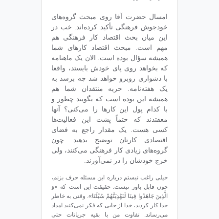
امسال حضرت آقا روی مبحث گروه‌های
خودجوش فرهنگی تأکید کرده‌اند. خب در
این میان بحث اقتصاد کار فرهنگی هم
مهم است. مبحث اقتصاد کارهای شما
همیشه سؤال بوده است. الان یک ماهنامه
که بخواهد روی پای خودش بایستد، واقعا
با دشواری روبرو خواهد شد چه برسد به
یک هفته‌نامه. حربه‌ منتقدان شما هم
همیشه این بوده است که بگویند چطور و
با کدام پول این کارها را می‌کنی؟ آنها
معقتدند که حتماً پشت این فعالیت‌ها
کسی هست. یک مقدار راجع به فضای
اقتصادی کارتان توضیح بدهید. چون
گروه‌های زیادی کار فرهنگی می‌کنند، ولی
خرج خودشان را در نمی‌آورند.
خیلی راغب نیستم درباره‌ این مسئله حرف بزنم،
چون قابل باور نیست. حقیقت این است که «وَ
الَّذِینَ جَاهَدُوا فِینَا لَنَهْدِیَنَّهُمْ سُبُلَنَا». وقتی به خاطر
خدا کار کردید، خدا از جایی که فکر نمی‌کنید امداد
می‌رساند. تفاوت من با بقیه‌ جریانات حتی