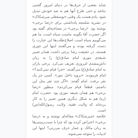
شاید بعضی از حرف‌ها در دنیای امروز گفتنی
نباشد و حتی طرح آنها هم به ضد خودش تبدیل
شود. یادم هست یک وقتی «یوسفعلی میرشکاک»
در نشریه‌ شلمچه یادداشتی برای «رضا برجی»
نوشته بود. «رضا برجی» در مصاحبه‌ای گفته بود
اگر حضرت آقا بگویند ماست سیاه است، ما هم
می‌گوییم سیاه است. اصلاح‌طلب‌ها این عبارت را
دست گرفته بودند و می‌گفتند اینها این جوری
هستند. در حقیقت رضا برجی داشت همان تعبیر
شیعه‌ی تنوری امام صادق(ع) را به زبان
داش‌مشدی امروزی تعریف می‌کرد. برخی یاران
به امام صادق(ع) می‌گفتند: «چرا قیام نمی‌کنید؟»
امام فرمودند: «بروید داخل تنور». کسی جز یک
نفر نرفت. امام گفتند: «اگر چند نفر مثل این
داشتم، قطعاً قیام می‌کردم». منظور «رضا
برجی» هم همان شیعه تنوری بود. حضرت امام
(ره) هم به شکل دیگری همین تعبیر را به کار
برده‌اند که ولایت فقیه، ولایت رسول‌الله(ص)
است.
خلاصه «میرشکاک» مقاله‌ای نوشته و به «رضا
برجی» اعتراض کرده بود که چرا با سیب‌زمینی‌ها
به زبان مالک و عمار حرف می‌زنی؟ اینها این
ادبیات را متوجه نمی‌شوند.