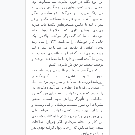
این نوع نگاه در حوزه‌ نشریه هم متفاوت بود.
بعضی از پیشکسوت‌های روزنامه‌نگاری ارزشی به
من زنگ می‌زدند و می‌گفتند تو ساده‌ای. مگر
می‌شود آدم با «مهاجرانی» مصاحبه بگیرد و در
تیتر یا لید یا عکس مسخره‌اش نکند؟ باید ضربه
می‌زدی. همان کاری که اصلاح‌طلب‌ها انجام
می‌دهند. با ما که گفت‌وگو می‌کنند، بالاخره یک
جایی کار خودشان را می‌کنند. ؟؟؟ را می زنند
به‌جای عکس کاریکاتور می‌زنند یا در تیتر و لید
مسخره می‌کنند. گفتم این جوانمردی نیست. به
زمین ما آمده است و دارد با ما مصاحبه می‌کند و
درست نیست در حق‌اش نامردی کنیم.
این که می‌گویید تیترها ژورنالیستی بودند، بله! خب
صبح شنبه نشریه به کیوسک‌های
روزنامه‌فروشی‌ها می‌آمد و تیتر مهم بود. نه مثل
آن نشریاتی که با پول نظام در می‌آیند و دغدغه‌ این
را ندارند که مردم بخوانند یا نه. برای من گستره‌
مخاطب و تأثیرگذاری‌اش مهم است، بعضی
نشریات این طور نیستند. پولشان از قبل رسیده و
برایشان مهم نیست کسی بخواند یا نخواند، ولی
برای من مهم بود؛ چون داشتم با امکانات شخصی
این کار را انجام می‌دادم. اگر جریان اصلاحات
سندی پیدا می‌کرد که از جایی پول گرفته بودم، پدر
ما را در می‌آورد.