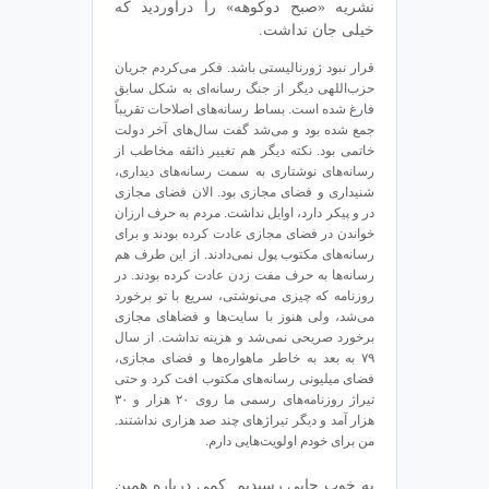
نشریه‌ «صبح دوکوهه» را درآوردید که
خیلی جان نداشت.
قرار نبود ژورنالیستی باشد. فکر می‌کردم جریان
حزب‌اللهی دیگر از جنگ رسانه‌ای به شکل سابق
فارغ شده است. بساط رسانه‌های اصلاحات تقریباً
جمع شده بود و می‌شد گفت سال‌های آخر دولت
خاتمی بود. نکته‌ دیگر هم تغییر ذائقه‌ مخاطب از
رسانه‌های نوشتاری به سمت رسانه‌های دیداری،
شنیداری و فضای مجازی بود. الان فضای مجازی
در و پیکر دارد، اوایل نداشت. مردم به حرف ارزان
خواندن در فضای مجازی عادت کرده بودند و برای
رسانه‌های مکتوب پول نمی‌دادند. از این طرف هم
رسانه‌ها به حرف مفت زدن عادت کرده بودند. در
روزنامه که چیزی می‌نوشتی، سریع با تو برخورد
می‌شد، ولی هنوز با سایت‌ها و فضاهای مجازی
برخورد صریحی نمی‌شد و هزینه نداشت. از سال
۷۹ به بعد به خاطر ماهواره‌ها و فضای مجازی،
فضای میلیونی رسانه‌های مکتوب افت کرد و حتی
تیراژ روزنامه‌های رسمی ما روی ۲۰ هزار و ۳۰
هزار آمد و دیگر تیراژهای چند صد هزاری نداشتند.
من برای خودم اولویت‌هایی دارم.
به خوب جایی رسیدیم. کمی درباره‌ همین