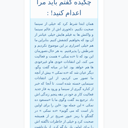
چکیده گفتم باید مرا
اعدام کنید! :
همان ابتدا شرط کرد که خیلی از سینما
صحبت نکنیم. دلخوری اش از عالم سینما
و واکنش ها به فیلم هایش خیلی عیانتر از
آن بود که بخواهیم کشفش کنیم. بنابراین ما
هم خیلی اصراری بر این موضوع نکردیم و
شرطش را پذیرفتیم. به هر حال،تصورمان
این بود که تا «ده نمکی » هست و فعالیت
می کند، این انتقادات خودی هاو غیرخودی
ها هم خواهد بود. اما در میانه گفت وگو،
دیگر عیان شد که «ده نمکی » بیش از آنچه
ما تصور می کردیم، از این انتقادات
سینمایی خسته شده است. تا آنجا که خبر
از کناره گیری از سینما و ورود به فاز جدید
فعالیت کار ی خود در دهه پنجم زندگی اش
داد. ترجیع بند گفت وگوی ما با «مسعود ده
نمکی » این جمله بود: «این را برای اولین
بار است که می گویم» «ده نمکی » در
گفتگو با رمز عبور صریح تر از همیشه
صحبت کرد و خیلی از خاطرات ناگفته اش
را برای اولین بار بازگو کرد. از بازداشت