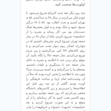
اولویت‌ها صحبت کنید.
چند روز دیگر دهه‌ جدید کاری‌ام شروع می‌شود. با
خودم فکر می‌کردم در سال ۴۸ به دنیا آمدم، ۵۸ به
تهران آمدیم و بحث انقلاب بود. ۵۸ تا ۶۸ درگیر
بسیج، جبهه و جنگ بودم و به قول بعضی‌ها تفنگ
دست‌مان بود. من کار رسانه و نشریه را از
«شلمچه» شروع نکردم، بلکه از سال ۶۸ در نماز
جمعه‌ تهران شروع کردم. نشریه‌ای داشتیم که در
چهارراه لشکر روی دیوار نصب می‌کردیم و یا
روی کاغذهای A4 کپی می‌گرفتیم و بین مردم
توزیع می‌کردیم. نماز جمعه‌ حالا را نگاه نکنید. آن
موقع برای بردن چند تا اعلامیه و نشریه به داخل
نماز جمعه چند تا دستگیری و تلفات داشتیم.
بچه‌های ما را می‌گرفتند و به کمیته می‌بردند. چرا؟
چون چند تا اطلاعیه را پخش کرده بودند که مثلاً در
آن وصیت‌نامه‌ امام (ره) و مباحث فرهنگی را
آورده بودیم. گاهی از دو سه روز قبل این
اطلاعیه‌ها را می‌بردیم و زیر کانتینرهای دانشگاه
مخفی می‌کردیم که روز جمعه بتوانیم برداریم و
روی کانتینر نصب کنیم. ما کار رسانه‌ای را از آن
موقع و به این صورت شروع کردیم و بعد
«شلمچه»، «جبهه»، «صبح» و «دوکوهه» را چاپ