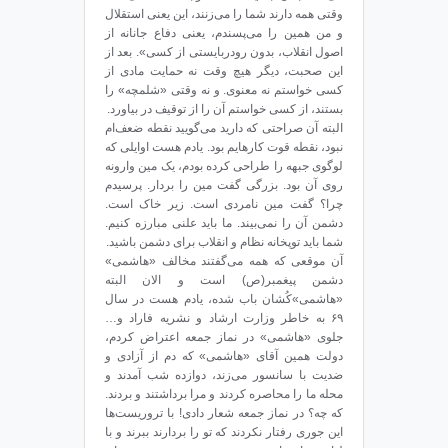
وقتی همه دارند شما را می‌زنند، این یعنی استقلال
و من همین را می‌پسندم، یعنی دفاع جانانه از
اصول انقلاب، بدون رودربایستی از کسی‌». بعد از
این صحبت، دیگر هیچ وقت نه حمایت مادی از
کسی خواستم نه معنوی. و نه وقتی «شلمچه» را
بستند، از کسی خواستم آن را از توقیف در بیاورد.
البته آن صراحتی که دارید می‌گویید نقطه ضعف‌ام
نبود، نقطه قوت کارهایم بود. یادم هست اوایلی که
لوگوی جبهه را طراحی کرده بودم، یک مین وارونه
روی آن بود. بزرگی گفت مین را بردار. پرسیدم
چرا؟ گفت مین نامردی است. زیر خاک است.
دشمن آن را نمی‌بیند. ما باید علنی مبارزه کنیم.
شما باید توپخانه‌ نظام و انقلاب برای دشمن باشید.
آن موقعی که همه می‌گفتند مخالف «هاشمی»
دشمن پیغمبر(ص) است و الان البته
«هاشمی»‌کُشان باب شده، یادم هست در سال
۶۹ به خاطر وزارت ارشاد و نشریه فاراد و…
جلوی «هاشمی» در نماز جمعه اعتراض کردم،
دولت همین آقای «هاشمی» که دم از آزادی و
ضدیت با سانسور می‌زند، دوازده شب آمدند و
محله‌ ما را محاصره کردند و مرا برداشتند و بردند.
که چه؟ در نماز جمعه شعار دادی! با تروریست‌ها
این جوری رفتار نکردند که تو را بردارند ببرند و با