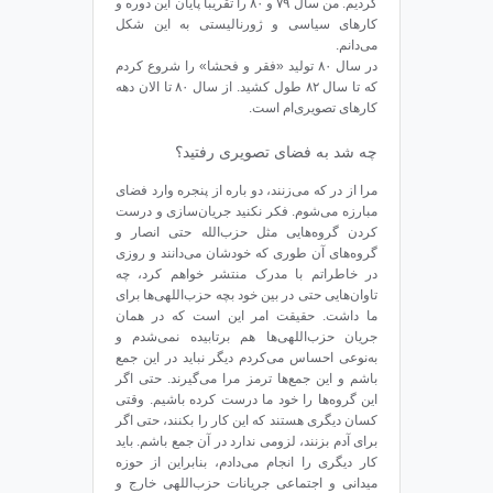
کردیم. من سال ۷۹ و ۸۰ را تقریباً پایان این دوره و
کارهای سیاسی و ژورنالیستی به این شکل
می‌دانم.
در سال ۸۰ تولید «فقر و فحشا» را شروع کردم
که تا سال ۸۲ طول کشید. از سال ۸۰ تا الان دهه‌
کارهای تصویری‌ام است.
چه شد به فضای تصویری رفتید؟
مرا از در که می‌زنند، دو باره از پنجره وارد فضای
مبارزه می‌شوم. فکر نکنید جریان‌سازی و درست
کردن گروه‌هایی مثل حزب‌الله حتی انصار و
گروه‌های آن طوری که خودشان می‌دانند و روزی
در خاطراتم با مدرک منتشر خواهم کرد، چه
تاوان‌هایی حتی در بین خود بچه حزب‌اللهی‌ها برای
ما داشت. حقیقت امر این است که در همان
جریان حزب‌اللهی‌ها هم برتابیده نمی‌شدم و
به‌نوعی احساس می‌کردم دیگر نباید در این جمع
باشم و این جمع‌ها ترمز مرا می‌گیرند. حتی اگر
این گروه‌ها را خود ما درست کرده باشیم. وقتی
کسان دیگری هستند که این کار را بکنند، حتی اگر
برای آدم بزنند، لزومی ندارد در آن جمع باشم. باید
کار دیگری را انجام می‌دادم، بنابراین از حوزه‌
میدانی و اجتماعی جریانات حزب‌اللهی خارج و