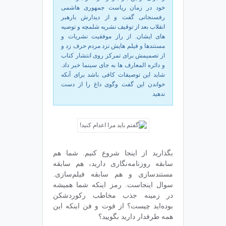
خود در زمان ریاست جمهوری هاشمی
رفسنجانی گفت و از دیدارش بارهبر
انقلاب بعد از توقیف نشریه شلمچه و توصیه
های ایشان. از راز موفقیت نشریات و
مستندها و فیلم هایش نزد مردم حرف زد و
از تصمیمش برای تمرکز روی انتشار کتاب
و دائره المعارف ها به جای سینما خبر داد.
شاید این توصیفات کافی باشد برای آنکه
خواندن این گفت وگوی داغ را از دست
ندهید
بگذارید از اینجا شروع کنیم. شما هم
سابقه‌ روزنامه‌نگاری دارید، هم سابقه‌
مستندسازی و هم سابقه‌ فیلم‌سازی.
سوال اینجاست. رمز اینکه شما همیشه
در زمینه‌ جذب مخاطب رکوردشکن
بوده‌اید چیست؟ از فوت و فن اینکه این
همه طرفدار دارید بگویید؟