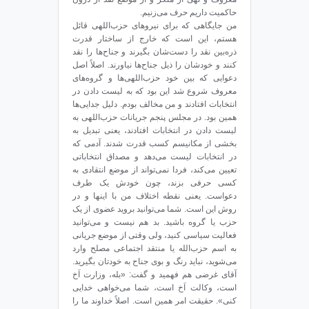
حاکمیت داریم حرف می‌زنیم.
من جایگاهی که برای نیروهای حزب‌اللهی قائل
هستم، این است که خارج از ساختار قدرت
ذره‌بین نقد را دست‌شان بگیرند و جناح‌ها را نقد
کنند و خودشان را ذیل جناح‌ها نیاورند. اصلاً اصل
دعوایی که بین خود حزب‌اللهی‌ها و گروه‌های
معروف شروع شد این بود که به لیست دادن در
انتخابات افتادند و من مخالف بودم. دلیل جدایی‌ها
همین بود. در مجلس پنجم جریانات حزب‌اللهی به
لیست دادن در انتخابات افتادند، یعنی تبدیل به
بخشی از مکانیسم کسب قدرت شدند. آدمی که
در انتخابات لیست می‌دهد و مصداق انتخاباتی
تعیین می‌کند، فردا نمی‌تواند از موضع انتقادی به
کسی حرفی بزند، چون خودش یک طرف
دعواست. یعنی نقطه‌ اختلاف من با اینها و در
روش این است. شما می‌توانید بروید عضوی از یک
حزب یا گروه باشید. بد هم نیست و می‌توانید
فعالیت سیاسی کنید، ولی وقتی از موضع جریانی
به اسم حزب‌الله یا منتقد اجتماعی مصلح وارد
می‌شوید، نباید رنگ و بوی جناح به خودتان بگیرید.
آقای غرضی هم فهمید و گفت: «بله، وزارت اَخ
است، وکالت اَخ است، شما می‌خواهی خدایی
کنی». حقیقت امر همین است. اصلاً خداوند ما را