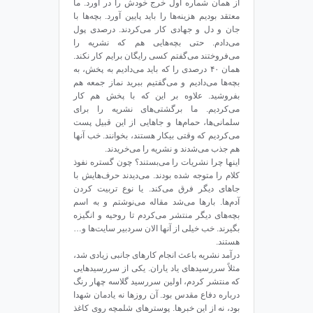
از همان شماره‌ اول خرج خودش را در آورد. ما
معتقد بودیم هزینه‌ها را باید پایین آورد. بچه‌ها با
جان و دل و جهادی کار می‌کردند. درصدی پول
می‌دادم. حتی بچه‌هایی هم که نشریه را
می‌فروختند می‌گفتم کسی رایگان برایم کار نکند.
همان ۴۰ درصدی را که باید می‌دادیم به پخش، به
بچه‌ها می‌دادیم و می‌گفتیم ببرید نماز جمعه هم
بفروشید. علاوه بر این که با پخش هم کار
می‌کردیم. ما برگشتی‌های نشریه را برای
سلمانی‌ها، حمام‌ها و جاهایی از این قبیل پست
می‌کردیم که وقتی بیکار هستند، بخوانند. خب آنها
هم جذب می‌شدند و نشریه را می‌خریدند.
اینها چرا نشریات را می‌بستند؟ چون گستره‌ نفوذ
کلام را متوجه شده بودند. می‌دیدند حرف‌هایش با
جاهای دیگر فرق می‌کند. یا نوع تربیت کردن
آدم‌ها. بارها می‌شد مقاله می‌نوشتم و به اسم
بچه‌های دیگر منتشر می‌کردم تا روحیه و انگیزه
بگیرند. خب خیلی از آنها الان سردبیر سایت‌ها و…
هستند.
درآمد نشریه باعث انجام کارهای جانبی زیادی شد،
مثلاً سررسیدهای یاد یاران. یکی از سررسیدهایی
که منتشر کردم، اولین سررسید گلاسه‌ چهار رنگ
درباره‌ دفاع مقدس بود. آن روزها نه یادمان شهدا
بود، نه از این خبرها. پوسترهای شلمچه روی کاغذ