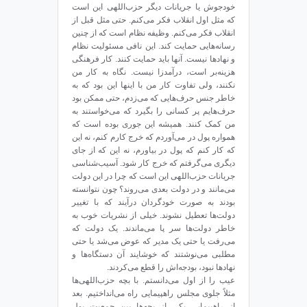
خودجوش یا جریانات دیگر حزب‌اللهی این است
که مثل اول انقلاب فکر می‌کنم. حتی مثل قبل از
انقلاب فکر می‌کنم. وظیفه‌ نظام است که از چنین
رسانه‌هایی حمایت کند. این نافی مسئولیت نظام
و نهادها نیست. آنها باید حمایت کنند. کار فرهنگی
هزینه‌بر است، درآمدزا نیست. نگاه به کار من
نکنند، ولی تفاوت‌ کار من با اینها این بود که به
خاطر جنس حرف‌هایی که می‌زدم، حتی ممکن بود
حرف‌هایم پر کسانی را بگیرد که می‌خواستند به
من کمک کنند. همیشه این جوری بوده است که
همواره پول در می‌آوردم که خرج کارم کنم، نه این
که کار کنم که پول در بیاورم، نه این که از جای
دیگری می‌گرفتم که خرج کار شود. آسیب‌شناسی
جریانات حزب‌اللهی این است که چرا در این دولت
می‌مانند و در دولت بعدی می‌روند؟ چون نتوانسته
بودند به صورت خودگردان درآیند که با تغییر
دولت‌ها تعطیل نشوند. خیلی از نشریات خوب به
خاطر دولت‌ها سر پا می‌ماندند. یک دولت که
می‌رفت یا حتی یک مدیر که عوض می‌شد یا حتی
مطلبی می‌نوشتند که خوشایند آن دستگاه‌ها و
نهادها نبود، بودجه‌اش را قطع می‌کردند.
عیب را از اول می‌دانستم. با بچه‌ حزب‌اللهی‌ها
مثلاً جلوی مجلس راهپیمایی راه می‌انداختیم. بعد
از راهپیمایی یکی از بچه‌ها بین جمعیت پول