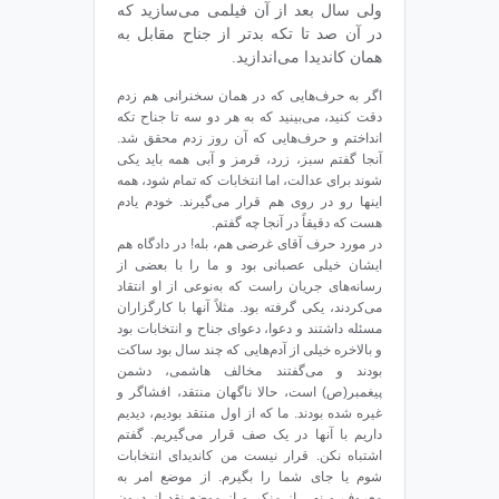
ولی سال بعد از آن فیلمی می‌سازید که
در آن صد تا تکه‌ بدتر از جناح مقابل به
همان کاندیدا می‌اندازید.
اگر به حرف‌هایی که در همان سخنرانی هم زدم
دقت کنید، می‌بینید که به هر دو سه تا جناح تکه
انداختم و حرف‌هایی که آن روز زدم محقق شد.
آنجا گفتم سبز، زرد، قرمز و آبی همه باید یکی
شوند برای عدالت، اما انتخابات که تمام شود، همه‌
اینها رو در روی هم قرار می‌گیرند. خودم یادم
هست که دقیقاً در آنجا چه گفتم.
در مورد حرف آقای غرضی هم، بله! در دادگاه هم
ایشان خیلی عصبانی بود و ما را با بعضی از
رسانه‌های جریان راست که به‌نوعی از او انتقاد
می‌کردند، یکی گرفته بود. مثلاً آنها با کارگزاران
مسئله داشتند و دعوا، دعوای جناح و انتخابات بود
و بالاخره خیلی از آدم‌هایی که چند سال بود ساکت
بودند و می‌گفتند مخالف هاشمی، دشمن
پیغمبر(ص) است، حالا ناگهان منتقد، افشاگر و
غیره شده بودند. ما که از اول منتقد بودیم، دیدیم
داریم با آنها در یک صف قرار می‌گیریم. گفتم
اشتباه نکن. قرار نیست من کاندیدای انتخابات
شوم یا جای شما را بگیرم. از موضع امر به
معروف و نهی از منکر و از موضع نقد از درون