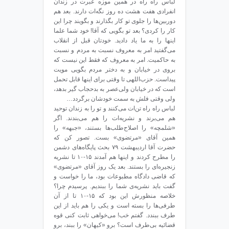
لباس راه راه در همین موزه عبرت در زندان
انفرادی هفت هشت ده روز نگه‌ات دارند. بعد هم
دوربین‌ها را جلوی تو کار بگذارند و بگویند چرا این
کار را کردی؟ بعد تو بگویی که آقا! خود شما علما
اینها را به ما یاد دادید. خودتان قبل از انقلاب
می‌گفتید امر به معروف نسبت به مردم و نسبت
به حاکمیت. امر به معروف که فقط این نیست که
بروی در خیابان و به دختر مردم بگویی مویت
پیداست. حزب‌اللهی تا وقتی برای اینها قابل تحمل
است که در خیابان ولی‌عصر به بدحجاب گیر بدهد،
ولی وقتی فلش به سمت خودشان برگردد…
لباس راه راه تن‌ات می‌کنند و تو را به زندان توحید
هم می‌برند و نشریه‌ات را هم می‌بندند. اگر
«شلمچه» را اصلاح‌طلب‌ها بستند، «جبهه» را
همین آقای «مرتضوی» بست. تصور کن که
حضرت آقا اردیبهشت ۷۹ بحث پایگاه‌های دشمن
را مطرح کردند و اینها هم آمدند ۱۵-۱۰ تا نشریه‌
زنجیره‌ای را بستند. بعد یک روز آقای «مرتضوی»
که قاضی دادگاه مطبوعات بود، ما را خواست و
گفت باید نشریه‌ی شما را ببندیم. پرسیدم چرا؟
خلاصه منظورش این بود که ۱۵-۱۰ تا از آن
طرفی‌ها را بسته است و یکی را هم باید از این
طرف ببندد. گفتم خب! می‌خواهی ثابت کنی قوه
قضائیه بی‌طرف است؟ برو «کیهان» را ببند، برو