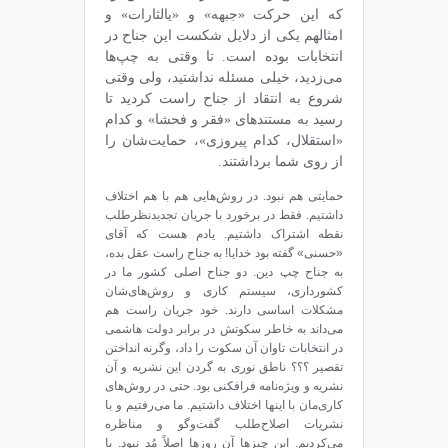
که این حرکت «جبهه» و «یالثارات» و
امثالهم یکی از دلایل شکست این جناح در
انتخابات بوده است. تا وقتی به چپ‌ها
می‌زدید، خیلی مسئله نداشتید، ولی وقتی
شروع به انتقاد از جناح راست کردید تا
رسید به مستندهای «فقر و فحشا» و کدام
«استقلال، کدام پیروزی»، حمایت‌شان را
از روی شما برداشتند.
حمایتی هم نبود. در روش‌هایی هم با هم اختلاف
داشتیم. فقط در برخورد با جریان تجدیدنظرطلب
نقطه اشتراک داشتیم. یادم هست که آقای
«حسنی» گفته بود خدایا! به جناح راست عقل بده،
به جناح چپ دین. دو جناح اصلی کشور ما در
کشورداری، سیستم کاری و روش‌های‌شان
مشکلات اساسی دارند. خود جریان راست هم
می‌داند به خاطر سکوتش در برابر دولت هاشمی
در انتخابات تاوان آن سکوت را داد، وگرنه انداختن
تقصیر ؟؟؟ ناطق نوری به گردن این نشریه و آن
نشریه و ویژه‌نامه فرافکنی بود. حتی در روش‌های
کاری‌مان با اینها اختلاف داشتیم. ما می‌رفتیم و با
نشریات اصلاح‌طلب گفت‌وگو و مناظره
می‌کردیم. این چیزها آن روزها اصلاً مُد نبود. با