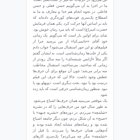
ما در اجرا به آن می‌گوییم حسن فعلی و حسن
فاعلی. در نحوه‌ انجام هم خدا و معارف به ما به
اصطلاح یک‌سری فوت‌های کوزه‌گری داده‌اند که
باید بر اساس آنها حرکت کرد. یکی همان فرمایش
حضرت امیر(ع) است که باید مرد زمان خویش بود.
شاید برای اولین بار است که می‌گویم. یک زمانی
خود آقای «حاتمی‌کیا» از من پرسید چرا از
فیلم‌های تو این جور استقبال می‌شود؟ جواب دادم
یکی از علت‌ها زمان‌شناسی است. به ایشان گفتم
اگر مثلاً «آژانس شیشه‌ای» را سه سال زودتر از
زمانی که ساختید، می‌ساختید، استقبال مخاطب
سه برابر می‌شد؛ چون آن موقع برای آن حرف‌ها
عطش وجود داشت. حالا این که حرف این فیلم
درست بود یا نبود، بحث دیگری است. دوپهلو بود یا
نبود. منظور زمان‌شناسی حرفی است که باید زده
شود.
یک موقعی می‌بینید همان حرف‌ها اشباع می‌شود.
به طور مثال خود من حرف‌هایی را که در نشریه‌
«شلمچه» می‌زدم، در دوره‌های «نشریه جبهه» یا
«صبح» به آن شکل نزدم، چون دیگر جامعه اشباع
شده بود و رسانه‌های مشابه ایجاد شده بودند و
آدم‌هایی همان حرف‌ها را می‌زدند. یا قبل از
«شلمچه» مگر چه می‌کردم؟ یک‌سری کارهای