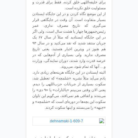
برای خلیفه‌اللهی خلق کرده، فقط برای قدرت و
مسئولیت خلق نکرده است.
از این موضع نگاه کردن و در این جایگاه ایستادن
بسیار متفاوت است. آن وقت در جایگاهی قرار
می‌گیری که تاریخ مصرف نداری. عمر
رئیس‌جمهورها چهار یا هشت سال است، ولی اگر
در این جایگاه ایستادید که مثلاً از سال ۶۷ یک
جریان منتقد شدید که نقد می‌کنید و در سال ۹۳
هم هنوز در ویترین اخبار هستید، یعنی تاریخ
مصرف ندارید. ولی بسیاری از آدم‌هایی که در
عرصه‌ قدرت وارد شدند، دوران نمایندگی، وزارت
و… آنها که تمام شود، می‌روند.
البته ایستادن در این جایگاه هزینه‌های زیادی دارد.
یادم می‌آید مثلاً نشریه‌ «شلمچه» که تعطیل شد،
سکوت بسیاری از جریانات حزب‌اللهی را دیدم.
یعنی الان وقتی می‌بینم «یالثارات» یا «۹ دی» را
می‌بندند و اتفاقی هم نمی‌افتد، می‌گویم این تاوان
سکوت این بچه‌ها در دوره‌ای است که «شلمچه» و
«جبهه» را می‌بستند و اینها سکوت ‌کردند.