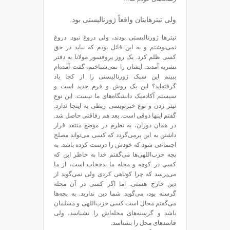
ولی تیترهایتان واقعاً ژورنالیستی بود.
تیترها ژورنالیستی بودند، ولی دروغ نبود. دروغ
نمی‌نوشتم و به این قائل بودم که نباید در حق
کسی ظلم کرد. یک روز پروفسور مولانا به دفتر
نشریه آمدند. ایشان را نمی‌شناختم. گفت آمد‌ه‌ام
ببینم این سبک ژورنالیستی را از کجا یاد
گرفته‌اید؟ این یک روش و فرم جدید است و
سیستم آکادمیک دانشگاه‌های ما نیست. این نوع
تیتر زدن و نوع خبرنویسی ربطی به اینجا ندارد.
گفتم اینها ذوقی است. بعد هم رفاقتی حاصل شد.
در همان دوران، به نظرم در موضع منتقد قرار
داشتن به این برمی‌گردد که کسی می‌تواند مصلح
اجتماعی شود که خودش را درست کرده باشد. به
بچه‌ حزب‌اللهی‌ها می‌گفتم خدا به خاطر این که
کسی در کوچه و محله‌ ما بدحجاب است، از ما
می‌پرسد که چرا کوتاهی کردی ولی نمی‌گوید از
دین خارج هستی. اما اگر کسی در آن محله
گرسنه بود، می‌گوید شما دین ندارید. به بچه‌ها
می‌گفتم محال است کسی حزب‌اللهی و مسلمان
باشد و گرسنه‌های محله‌اش را نشناسد، ولی
فاسدهای محل را بشناسد.