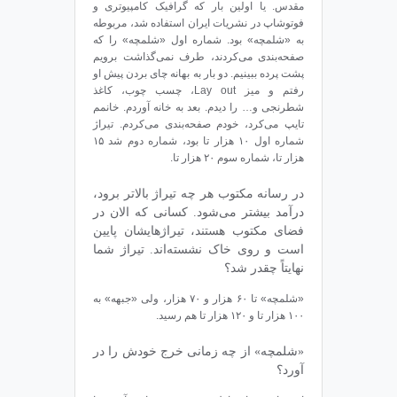
مقدس. یا اولین بار که گرافیک کامپیوتری و
فوتوشاپ در نشریات ایران استفاده شد، مربوطه
به «شلمچه» بود. شماره‌ اول «شلمچه» را که
صفحه‌بندی می‌کردند، طرف نمی‌گذاشت برویم
پشت پرده ببینیم. دو بار به بهانه چای بردن پیش او
رفتم و میز Lay out، چسب چوب، کاغذ
شطرنجی و… را دیدم. بعد به خانه آوردم. خانمم
تایپ می‌کرد، خودم صفحه‌بندی می‌کردم. تیراژ
شماره اول ۱۰ هزار تا بود، شماره دوم شد ۱۵
هزار تا، شماره سوم ۲۰ هزار تا.
در رسانه مکتوب هر چه تیراژ بالاتر برود،
درآمد بیشتر می‌شود. کسانی که الان در
فضای مکتوب هستند، تیراژهایشان پایین
است و روی خاک نشسته‌اند. تیراژ شما
نهایتاً چقدر شد؟
«شلمچه» تا ۶۰ هزار و ۷۰ هزار، ولی «جبهه» به
۱۰۰ هزار تا و ۱۲۰ هزار تا هم رسید.
«شلمچه» از چه زمانی خرج خودش را در
آورد؟