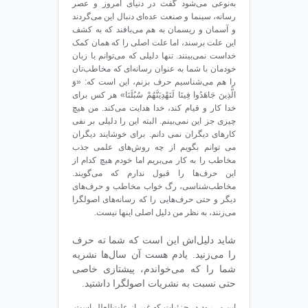
به‌نوعی می‌شود گفت در دنیای امروز و عصر
رسانه، سینما و صنعت عده‌ای دنبال این می‌گردند
و آسمان و ریسمان به هم می‌بافند که به کشف
این علت برسند، اما علت اصلی را که همان کمک
خداست نمی‌بینند. تنها دلیلی که می‌توانم با زبان
خودمان با شما به عنوان رسانه‌ای که مخاطب‌تان
را هم می‌شناسیم حرف بزنم، این است که: «وَ
الَّذِینَ جَاهَدُوا فِینَا لَنَهْدِیَنَّهُمْ سُبُلَنَا» هر کس برای
خدا کار و قیام کند، خدا هدایت می‌کند. من هیچ
چیزی جز این نمی‌بینم. البته این را دلیلی بر نفی
کارهای دیگران نمی دانم. برای خوشایند دیگران
می توانم بگویم از چه روش‌های علمی جذب
مخاطب را به کار می‌بریم اما خودم هیچ کدام از
این حرف‌ها را قبول ندارم که می‌گویند.
مخاطب‌شناسی، رگ خواب مخاطب و حرف‌های
دیگر و حتی حرف‌هایی را که رسانه‌های اصولگرا
می‌زنند، به نظر من دلیل اصلی اینها نیست.
شاید دلیل‌اش این است که شما ته حرف
را می‌زنید. یادم هست آن سال‌ها نشریه‌
شما را که می‌خواندم، پیشتازی خاصی
حتی نسبت به نشریات اصولگرا داشتید.
این می‌رود در جزئیات که غیر از علت‌العلل است.