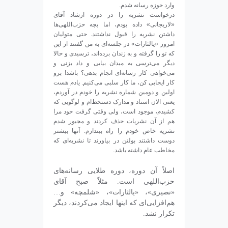
وارد حوزه‌ رسانه شدم.
درخواست نشریه را در دوره‌ ارشاد آقای
«لاریجانی» داده بودم، اما بچه حزب‌اللهی‌ها
داشتن نشریه را قبول نداشتند. حتی متولیان
امروز «یالثارات» در جلسه‌ای به من گفتند از این
که تو را گرفته و به زندان برده‌اند، ترسیدی و حالا
دیگر می‌ترسی به میدان بیایی و داد بزنی و
می‌خواهی کار رسانه‌ای انجام بدهی؟ باشد! برو
کار ایجابی کن، ما کار سلبی می‌کنیم. یادم هست
اولین و دومین شماره نشریه را خودم در آوردم،
یعنی الان اسناد و مدارک دستخط‌ام و لوگویی که
کشیدم، موجود است، ولی وقتی گرفت خود مرا
هم از آن نشریات حذف کردند و مجبور شدم
نشریه‌ خاص خودم را راه بیندازم. آنها بیشتر
دوست داشتند بولتن در بیاورند تا نشریه‌ای که
مخاطب عام داشته باشد.
اصلاً آن دوره، دوره‌ طلایی رسانه‌های
حزب‌اللهی است. مثلاًَ صبح آقای
«نصیری»، «یالثارات»، «شلمچه» و…
هم‌افزایی‌ای که اینها ایجاد می‌کردند، دیگر
تکرار نشد.