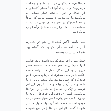
«زیباکلام»، «اشکوری» و… مناظره و مصاحبه
می‌کردیم؛ در حالی که آنها اصلاً فضای گفتمانی به
این شکل را قبول نداشتند. تمام کسانی که
می‌گویند ما تند بودیم، بد نیست بدانند که اتفاقاً
زمینه‌ گفت‌وگو در عین مخالف بودن در نشریه‌
«شلمچه» باب شد و این مصاحبه‌ها را در آنجا چاپ
می‌کردیم.
بله. نامه‌ «اکبر گنجی» را هم در شماره‌
آخر «شلمچه» چاپ کردید که گفته بود
شما فاشیست هستید.
فقط شماره‌ آخر نبود. یک نامه داشت و یک جوابیه.
اینها خودشان به هیچ وجه حاضر نیستند چنین
چیزی را به این شکل تحمل کنند. یادم هست
«گنجی» در جایی سخنرانی‌ای درباره‌ حضرت امام
(ره) کرد که خیلی تند بود. نوار سخنرانی را به ما
دادند و متن آن را پیاده و چاپ کردیم. این آدم
ترسید و زنگ زد که مرا به خاطر این حرف‌ها
می‌کشند. گفتم: «بالاخره این حرف‌ها را زدی یا
نزدی؟» گفت: «نزده‌ام». گفتم: «نوار سخنرانی‌ات
موجود است». گفت: «اصلاً زده باشم، باید منتشر
شود؟» گفتم: «تو این حرف‌ها را در جمع عمومی