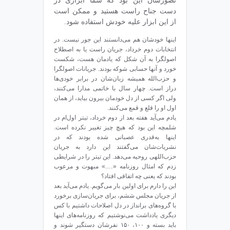
تصورشان این بود که شما ابزاری در
دست جناح راست هستید و ممکن است
از این ابزار علیه خودش استفاده شود.
اینها خودشان هم می‌دانستند این جور نیست. در
انتخابات دوم خرداد، جریان راست یا به اصطلاح
اصولگرا به آن شکل که یادمان هست، شکست
خورد و آنها حسابی شوکه بودند. جریانات اصولگرا
و حزب‌الله همیشه زبان‌شان در برابر خودی‌ها
دراز است. چهار سال با خاتمی مدارا می‌کنند،
ولی اگر کسی از دل خودمان بیرون بیاید، از همان
اول او را قلع و قمع می‌کنند.
یادم می‌آید هفته‌ بعد از دوم خرداد، تیتر اول‌ام در
شلمچه این بود که هیچ چیز تغییر نکرده است.
اینها به‌قدری عصبانی شده بودند که در
نشریات‌شان می‌گفتند این دارد به جریان
حزب‌اللهی روحیه می‌دهد. این تیتر را در شرایطی
زدم که امثال روزنامه‌ «….» مبهوت و مرعوب
بودند که یعنی چه اتفاقی افتاد؟
این را دارم برای اولین بار می‌گویم. یادم می‌آید بعد
از جریان مجلس ششم، برای جریان‌سازی برخورد
با گروه‌های برانداز در دل اصلاحات داشتیم با کس
دیگری یادداشت می‌نوشتیم که روزنامه‌های اینها
باید بسته و ۱۰۰، ۱۵۰ نفرشان دستگیر شوند و