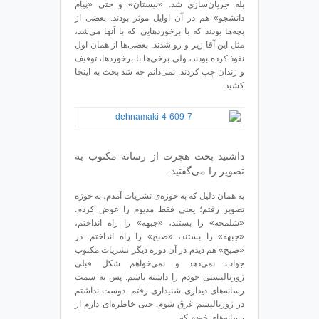
بله جریان‌سازی شد. «نیستان» و حتی «پیام
دانشجو» هم در آن اوایل موثر بودند. بعضی از
بچه‌ها بودند که با برخوردهایی که با آنها می‌شد،
مثل این آقا زیر و رو شدند. بعضی‌ها از همان اول
نفوذ کرده بودند، ولی برخی‌ها با برخوردها، توقیف
و زندان چپ کردند. نمی‌دانم چه شد بحث به اینجا
کشید.
داشتید بحث هجرت از رسانه‌ مکتوب به
تصویر را می‌گفتید.
به همان دلیل که به حوزه‌ی نشریات آمدم، به حوزه‌
تصویر رفتم؛ یعنی فقط مدیوم را عوض کردم.
«شلمچه» را بستند، «جبهه» را راه انداختم،
«جبهه» را بستند، «صبح» را راه انداختم. در
«صبح» هم دیدم در آن دوره دیگر نشریات مکتوب
جواب نمی‌دهد و نمی‌خواهم شکل قبلی
ژورنالیستی خودم را داشته باشم. پس به سمت
رسانه‌های دیداری شنیداری رفتم. دوست نداشتم
در ژورنالیسم غرق شوم. حتی خاطره‌ای دارم از
رسانه‌های خودم که…