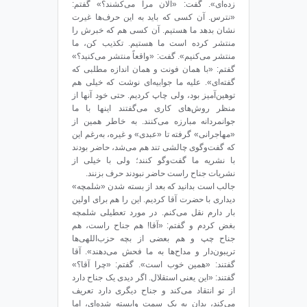
زده‌ای». گفت: «الان مرا می‌کشند؟» گفتم:
«نترس. آن کسی که باید به این حرف‌ها غیرت
نشان بدهد ما هستیم. آن کسی هم که خبرش را
منتشر کرده است ما هستیم. تکذیب کن، ما
منتشر می‌کنیم». گفت: «واقعاً منتشر می‌کنید؟»
گفتم: «با همان فونت و همان اندازه مطلبی که
گفته‌ای». علیه ما جوابیه‌ای نوشت که خیلی هم
توهین‌آمیز بود، ولی چاپ کردیم. حتی خود آنها از
منظر روش‌های کاری می‌گفتند اینها با ما
جوانمردانه مبارزه می‌کنند. به خاطر همین از
«مهاجرانی» گرفته تا «عبدی» و غیره، به‌رغم این
که گفت‌وگوی چالشی تند هم می‌شد، حاضر بودند
با نشریه‌ ما گفت‌وگو کنند؛ ولی با خیلی از
نشریات جناح راست حاضر نبودند حرف بزنند.
جالب است بدانید که بعد از بسته شدن «شلمچه»
دیداری با حضرت آقا کردیم. این را هم برای اولین
بار دارم نقل می‌کنم. در مورد تعطیلی شلمچه
بغض کردم و گفتم: «آقا! هم جناح راست، هم
جناح چپ و هم بعضی از بچه حزب‌اللهی‌ها
تریبون‌دار و مداح‌ها به ما فحش می‌دهند». آقا
گفتند: «همین خوب است». گفتم: «چرا آقا؟»
گفتند: «این یعنی استقلال. اگر دیدی یک جناح دارد
از تو انتقاد می‌کند و جناح دیگری دارد تعریف
می‌کند، بدان به یک سمت وابسته شده‌ای، اما