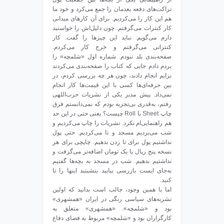
تراکت‌های دفعه بعدمان را جمع می‌کرد و خود ما
هم این کار را می‌کردیم. برای آن کارهای میدانی
کار کنترات می‌گرفتم. چون دلیل‌اش را خواستید
دارم می‌گویم. نباید این چیزها را گفت. کار
کنتراتی می‌گرفتم و خرج کار می‌کردم.
صفحه‌بندی بلد نبودم. شماره‌ اول «شلمچه» را
بردم دادم جایی که کتاب را صفحه‌بندی می‌کردند
برایم انجام دادند، چون هر چه بررسی کردم، در
بین حرفه‌ای‌ها کسی با این قیمت‌ها کار انجام
نمی‌داد. پیش مدیر یکی از نشریات حزب‌اللهی
رفتم، به‌قدری بی‌تجربه بودم که نمی‌دانستم فرق
چاپ Sheet با Roll چیست؟ یعنی حتی در این حد
هم راهنمایی‌ام نکرد. نشریات را چاپ می‌کردیم و
شب می‌بردیم مسجد و تا می‌کردیم. حتی پول
نداشتیم پول برای تا زدن بدهیم. چاپچی برای هر
نسخه پنج ریال یا یک تومان اضافه‌تر می‌گرفت و
نداشتیم بدهیم. شب در مسجد به بچه‌ها گفتیم
به‌جای ایست بازرسی بیایید بنشینید اینها را تا
کنید.
اما با همین وجود، جالب است بدانید که اولین
نشریه‌های سیاسی رنگی در ایران «همشهری»
بود و «شلمچه». «همشهری» متعلق به
کارگزاران بود و «شلمچه» مربوط به فضای دفاع