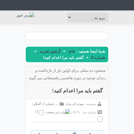
»
»
شما اینجا هستید :
خانه
آرشیو نشریه
»
شماره 2
گفتم باید مرا اعدام کنید!
مسعود ده نمکی برای اولین بار از بازداشت و
زندان توحید در دوره هاشمی رفسنجانی می گوید
گفتم باید مرا اعدام کنید!
نویسنده :
مهدی آذر پندار
در:
شماره 2
,
گفتگو
|
آ
شماره خبر : 3571
|
|
+
آ
-