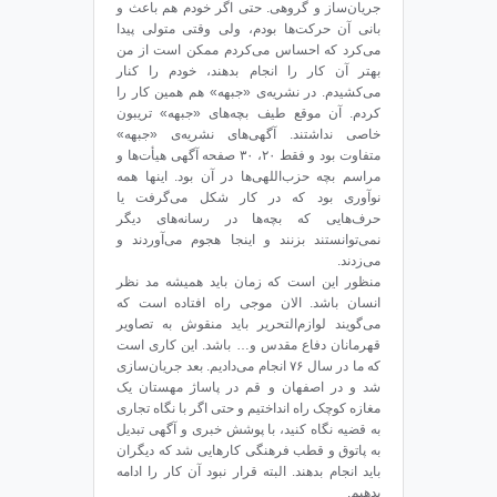
جریان‌ساز و گروهی. حتی اگر خودم هم باعث و
بانی آن حرکت‌ها بودم، ولی وقتی متولی پیدا
می‌کرد که احساس می‌کردم ممکن است از من
بهتر آن کار را انجام بدهند، خودم را کنار
می‌کشیدم. در نشریه‌ی «جبهه» هم همین کار را
کردم. آن موقع طیف بچه‌های «جبهه» تریبون
خاصی نداشتند. آگهی‌های نشریه‌ی «جبهه»
متفاوت بود و فقط ۲۰، ۳۰ صفحه آگهی هیأت‌ها و
مراسم بچه حزب‌اللهی‌ها در آن بود. اینها همه
نوآوری بود که در کار شکل می‌گرفت یا
حرف‌هایی که بچه‌ها در رسانه‌های دیگر
نمی‌توانستند بزنند و اینجا هجوم می‌آوردند و
می‌زدند.
منظور این است که زمان باید همیشه مد نظر
انسان باشد. الان موجی راه افتاده است که
می‌گویند لوازم‌التحریر باید منقوش به تصاویر
قهرمانان دفاع مقدس و… باشد. این کاری است
که ما در سال ۷۶ انجام می‌دادیم. بعد جریان‌سازی
شد و در اصفهان و قم در پاساژ مهستان یک
مغازه‌ کوچک راه انداختیم و حتی اگر با نگاه تجاری
به قضیه نگاه کنید، با پوشش خبری و آگهی تبدیل
به پاتوق و قطب فرهنگی کارهایی شد که دیگران
باید انجام بدهند. البته قرار نبود آن کار را ادامه
بدهیم.