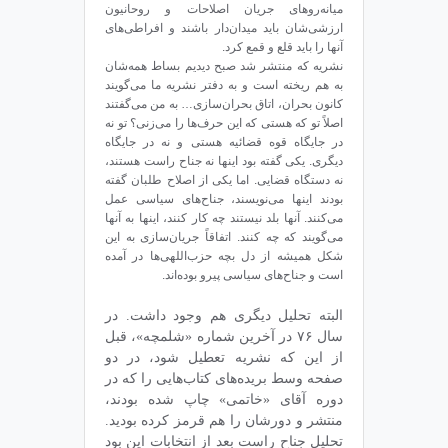
میانه‌روهای جریان اصلاحات و روحانیون
ارزشی‌شان باید میدان‌دار باشند و افراطی‌های
آنها را باید قلع و قمع کرد.
نشریه که منتشر شد صبح دیدیم بساط همه‌شان
به هم ریخته است و به دفتر نشریه ما می‌گویند
کانون بحران، اتاق بحران‌سازی… به من می‌گفتند
اصلاً تو که هستی که این حرف‌ها را می‌زنی؟ تو نه
در جایگاه قوه قضائیه هستی و نه در جایگاه
دیگری. یکی گفته بود اینها نه جناح راست هستند،
نه دستگاه قضایی. اما یکی از اصلاح طلبان گفته
بودند اینها می‌نویسند، جناح‌های سیاسی عمل
می‌کنند. آنها بلد نیستند چه کار کنند، اینها به آنها
می‌گویند که چه کنند. اتفاقاً جریان‌سازی به این
شکل همیشه از دل بچه حزب‌اللهی‌ها در آمده
است و جناح‌های سیاسی پیرو بوده‌اند.
البته تحلیل دیگری هم وجود داشت. در
سال ۷۶ در آخرین شماره‌ «شلمچه»، قبل
از این که نشریه تعطیل شود، در دو
صفحه‌ وسط بریده‌های کتاب‌هایی را که در
دوره آقای «خاتمی» چاپ شده بودند،
منتشر و دورشان را هم قرمز کرده بودید.
تحلیل جناح راست بعد از انتخابات این بود