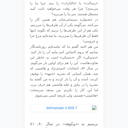
«رسالت» یا «یالثارات» را ببند. چرا ما را
می‌بندی؟ چرا هر وقت می‌خواهید ثابت کنید
مستقل هستید، سر ما را می‌برید؟
در جشنواره‌‌ سینمایی‌شان هم همین کار را
می‌کنند. می‌گویند یکی از آن طرفی‌ها را می‌زنیم.
یکی هم از این طرفی‌ها را بزنیم که بگویند اینها
فقط آن طرفی‌ها را نمی‌زنند. ما شده‌ایم مرغ عزا
و عروسی!
من هم البته گفتم ما که نیامده‌ایم روزنامه‌نگار
بمانیم که بروم التماس کنم بیایید آن را باز کنید.
«ده‌نمکی» اگر «ده‌نمکی» است به خاطر این
تفاوت‌هاست. این را هم برای اولین بار می‌گویم.
در سال ۸۴، انتخابات احمدی‌نژاد و هاشمی که
شد، همان کسانی که نشریه‌ «جبهه» را توقیف
کردند، آمدند و آن را باز کردند و به من گفتند بیا
نشریه را در بیاور و علیه هاشمی هم حرف بزن،
اما این کار را نکردم. من منتقد سرسخت
«هاشمی» هستم، ولی بازیچه‌ کسی نمی‌شوم.
برسیم به «دوکوهه». در سال ۸۰، ۸۱