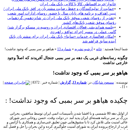
خانوار/خرید اقساطی کالا با کالاپی بانک ملی ایران
»
حمایت از تولیدکنندگان و حفظ رضایت مشتریان در افق بانک ملی ایران /
تببین اهداف و برنامه های پایان سال با حضور روسای ادارات امور شعب
»
تقدیر از رؤسای شعب موفق بانک ملی ایران در شانزدهمین گردهمایی
رؤسای موفق شعب بانک‌های کشور
»
جلسه هم‌اندیشی فعالان اقتصادی ایران و روسیه در مسکو برگزار شد/
گامی عملی در مسیر اجرای توافق راهبردی
»
امکان فعالسازی خدمات «ساپتا» بانک ملی ایران برای مشتریان بانک
آینده سابق فراهم شد
نجا هستید :
خانه
»
آرشیو نشریه
»
شماره 13
»
هیاهو بر سر بمبی که وجود نداشت!
 رسانه‌های غربی یک دهه بر سر بمبی جنجال آفریدند که اصلاً وجود
ی نداشت
و بر سر بمبی که وجود نداشت!
ه :
مسعود شایگان
در:
شماره 13
,
گزارش
|
شماره خبر : 8372
|
|
ده هیاهو بر سر بمبی که وجود نداشت! :
از اوایل دهه 80 شمسی و با افشا شدن تأسيسات اتمی ایران توسط منافقین، بحرانی
ر سر برنامه هسته‌ای ایران پدید آمد. در دولت وقت، حسن روحانی دبیر شورای
منیت ملی تلاش کرد تا با مشوق‌هایی چون تعلیق غنی‌سازی و همکاری با آژانس و
 ارجاع پرونده ایران به شورای امنیت جلوگیری کرده و این بحران را حل و فصل کند