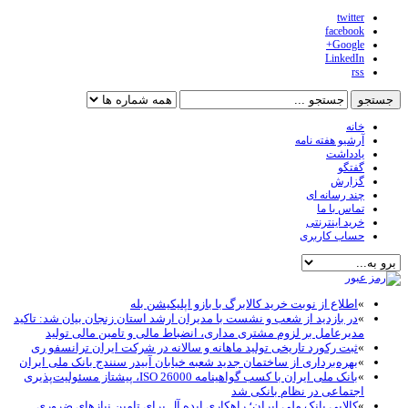
twitter
facebook
Google+
LinkedIn
rss
خانه
آرشیو هفته نامه
یادداشت
گفتگو
گزارش
چند رسانه ای
تماس با ما
خرید اینترنتی
حساب کاربری
»
اطلاع از نوبت خرید کالابرگ با بازو اپلیکیشن بله
»
در بازدید از شعب و نشست با مدیران ارشد استان زنجان بیان شد: تاکید
مدیرعامل بر لزوم مشتری مداری، انضباط مالی و تامین مالی تولید
»
ثبت رکورد تاریخی تولید ماهانه و سالانه در شرکت ایران ترانسفو ری
»
بهره‌برداری از ساختمان جدید شعبه خیابان آبیدر سنندج بانک ملی ایران
»
بانک ملی ایران با کسب گواهینامه ISO 26000، پیشتاز مسئولیت‌پذیری
اجتماعی در نظام بانکی شد
»
کالاپی بانک ملی ایران؛ راهکاری ایده آل برای تامین نیازهای ضروری