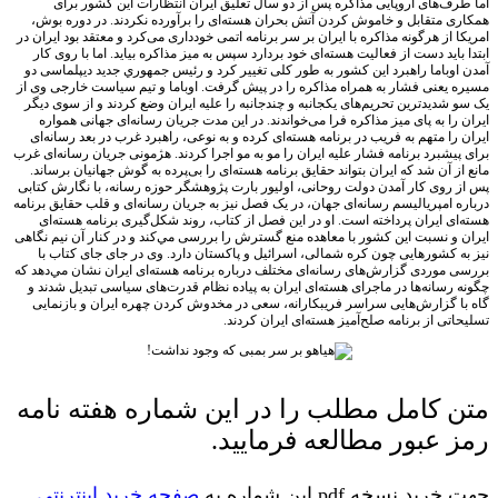
ف‌های اروپایی مذاکره پس از دو سال تعلیق ایران انتظارات این کشور برای
 متقابل و خاموش کردن آتش بحران هسته‌ای را برآورده نکردند. در دوره بوش،
 از هرگونه مذاکره با ایران بر سر برنامه اتمی خودداری می‌کرد و معتقد بود ایران در
باید دست از فعالیت هسته‌ای خود بردارد سپس به میز مذاکره بیاید. اما با روی کار
وباما راهبرد این کشور به طور کلی تغییر کرد و رئیس جمهوري جدید دیپلماسی دو
یعنی فشار به همراه مذاکره را در پیش گرفت. اوباما و تیم سیاست خارجی وی از
شدیدترین تحریم‌های یکجانبه و چندجانبه را علیه ایران وضع کردند و از سوی دیگر
را به پای میز مذاکره فرا می‌خواندند. در این مدت جریان رسانه‌ای جهانی همواره
را متهم به فریب در برنامه هسته‌ای کرده و به نوعی، راهبرد غرب در بعد رسانه‌ای
یشبرد برنامه فشار علیه ایران را مو به مو اجرا کردند. هژمونی جریان رسانه‌ای غرب
ز آن شد که ایران بتواند حقایق برنامه هسته‌ای را بی‌پرده به گوش جهانیان برساند.
روی کار آمدن دولت روحانی، اولیور بارت پژوهشگر حوزه رسانه، با نگارش کتابی
 امپریالیسم رسانه‌ای جهان، در یک فصل نیز به جریان رسانه‌ای و قلب حقایق برنامه
ی ایران پرداخته است. او در این فصل از کتاب، روند شکل‌گیری برنامه هسته‌ای
و نسبت این کشور با معاهده منع گسترش را بررسی مي‌کند و در کنار آن نیم نگاهی
 کشورهایی چون کره شمالی، اسرائیل و پاکستان دارد. وی در جای جای کتاب با
موردی گزارش‌های رسانه‌ای مختلف درباره برنامه هسته‌ای ایران نشان مي‌دهد که
رسانه‌ها در ماجرای هسته‌ای ایران به پیاده نظام قدرت‌های سیاسی تبدیل شدند و
 گزارش‌هایی سراسر فریبکارانه، سعی در مخدوش کردن چهره ایران و بازنمایی
تی از برنامه صلح‌آمیز هسته‌ای ایران كردند.
 کامل مطلب را در این شماره هفته نامه
 عبور مطالعه فرمایید.
د نسخه pdf این شماره به
صفحه خرید اینترنتی