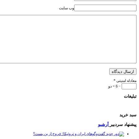
وب سایت
ل دیدگاه
 امنیتی
*
− 6 = دو
ات
رید
اد سردبیر
آرشیو