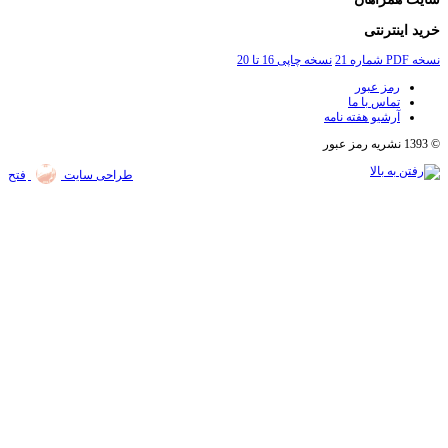
اینترنتی
2
نسخه چاپی 16 تا 20
رمز عبور
تماس با ما
آرشیو هفته نامه
طراحی سایت
فتح