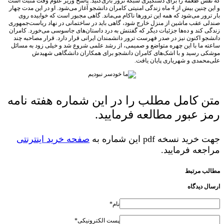
 طعمه را برای دستگیری شبکه ترور بازی‌کنید. پاسخ وزیر علوم وقت مثبت است
و این چنین بیش از 4 ماه زندگی امنیتی کامران دانشجو آغاز می‌شود. او در این مدت چهار
ور می‌شود که همه این ترورها ناکام می‌ماند. گاهی مجبور است که خوابیده روی
عقب ماشین از منزل خارج شود، گاهی باید در ساختمانی در نهاد ریاست‌جمهوری
کند و ده‌ها جزئیات دیگر که گفتنش به درد داستان‌های جاسوسی می‌خورد. کامران
 اکنون نیز در صدر فهرست ترور دانشمندان ایرانی قرار دارد. قرار مصاحبه چند
ما با این چهره متواضع و صمیمی، از رشد علمی شروع شد و خیلی زود به مسائل
رسید و با اشک‌های کامران دانشجو برای همکاران دانشگاهی شهیدش
مدی و شهریاری پایان یافت.
 کامل مطلب را در این شماره هفته نامه
 عبور مطالعه فرمایید.
د نسخه pdf این شماره به
صفحه خرید اینترنتی
عه فرمایید.
 مرتبط
دیدگاه
نام*
پست الکترونیکی*