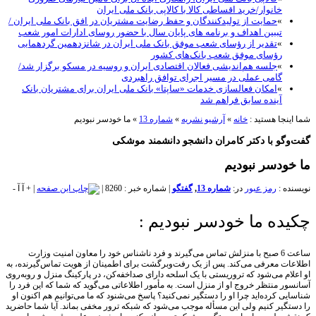
خانوار/خرید اقساطی کالا با کالاپی بانک ملی ایران
»
حمایت از تولیدکنندگان و حفظ رضایت مشتریان در افق بانک ملی ایران /
تببین اهداف و برنامه های پایان سال با حضور روسای ادارات امور شعب
»
تقدیر از رؤسای شعب موفق بانک ملی ایران در شانزدهمین گردهمایی
رؤسای موفق شعب بانک‌های کشور
»
جلسه هم‌اندیشی فعالان اقتصادی ایران و روسیه در مسکو برگزار شد/
گامی عملی در مسیر اجرای توافق راهبردی
»
امکان فعالسازی خدمات «ساپتا» بانک ملی ایران برای مشتریان بانک
آینده سابق فراهم شد
نجا هستید :
خانه
»
آرشیو نشریه
»
شماره 13
»
ما خودسر نبودیم
گو با دکتر کامران دانشجو دانشمند موشکی
ودسر نبودیم
ه :
رمز عبور
در:
شماره 13
,
گفتگو
|
شماره خبر : 8260
|
|
+
آ
آ
-
ده ما خودسر نبودیم :
ساعت 6 صبح با منزلش تماس می‌گیرند و فرد ناشناس خود را معاون امنیت وزارت
ت معرفی می‌کند. پس از یک رفت‌وبرگشت برای اطمینان از هویت تماس‌گیرنده، به
ام می‌شود که تروریستی با یک اسلحه دارای صداخفه‌کن، در پارکینگ منزل و روبه‌روی
ر منتظر خروج او از منزل است. به مأمور اطلاعاتی می‌گوید که شما که این فرد را
ی کرده‌اید چرا او را دستگیر نمی‌کنید؟ پاسخ می‌شنود که ما می‌توانیم هم اکنون او
گیر کنیم ولی این مسأله موجب می‌شود که شبکه ترور مخفی بماند. آیا شما حاضرید