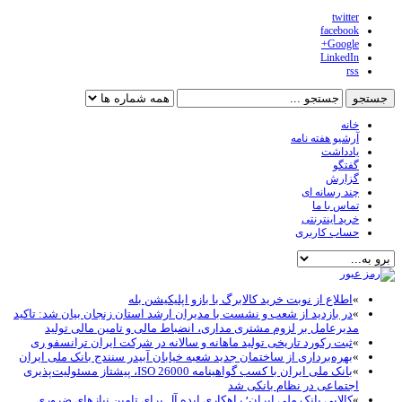
twitter
facebook
Google+
LinkedIn
rss
خانه
آرشیو هفته نامه
یادداشت
گفتگو
گزارش
چند رسانه ای
تماس با ما
خرید اینترنتی
حساب کاربری
»
اطلاع از نوبت خرید کالابرگ با بازو اپلیکیشن بله
»
در بازدید از شعب و نشست با مدیران ارشد استان زنجان بیان شد: تاکید
مدیرعامل بر لزوم مشتری مداری، انضباط مالی و تامین مالی تولید
»
ثبت رکورد تاریخی تولید ماهانه و سالانه در شرکت ایران ترانسفو ری
»
بهره‌برداری از ساختمان جدید شعبه خیابان آبیدر سنندج بانک ملی ایران
»
بانک ملی ایران با کسب گواهینامه ISO 26000، پیشتاز مسئولیت‌پذیری
اجتماعی در نظام بانکی شد
»
کالاپی بانک ملی ایران؛ راهکاری ایده آل برای تامین نیازهای ضروری