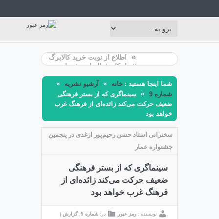
»
»
اطلاع از نوبت خرید کالابرگ با بازو اپلیکیشن بله
»
امکان فعالسازی خدمات «ساپتا» بانک ملی ایران ب
»
»
شما اینجا هستید :
خانه
آرشیو نشریه
»
شماره 9
سینماگری که از بستر فرهنگی
ضعیف حرکت می‌کند زائده‌ای از فرهنگ غرب
خواهد بود
سخنرانی استاد حسن رحیم‌پور ازغدی در پنجمین
جشنواره عمار
سینماگری که از بستر فرهنگی
ضعیف حرکت می‌کند زائده‌ای از
فرهنگ غرب خواهد بود
نویسنده :
رمز عبور
در:
شماره 9
,
گزارش
|