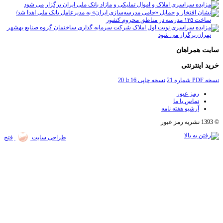
همراهان
اینترنتی
2
نسخه چاپی 16 تا 20
رمز عبور
تماس با ما
آرشیو هفته نامه
طراحی سایت
فتح