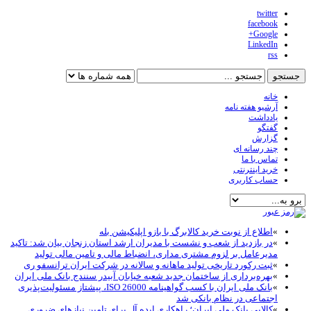
twitter
facebook
Google+
LinkedIn
rss
خانه
آرشیو هفته نامه
یادداشت
گفتگو
گزارش
چند رسانه ای
تماس با ما
خرید اینترنتی
حساب کاربری
»
اطلاع از نوبت خرید کالابرگ با بازو اپلیکیشن بله
»
در بازدید از شعب و نشست با مدیران ارشد استان زنجان بیان شد: تاکید
مدیرعامل بر لزوم مشتری مداری، انضباط مالی و تامین مالی تولید
»
ثبت رکورد تاریخی تولید ماهانه و سالانه در شرکت ایران ترانسفو ری
»
بهره‌برداری از ساختمان جدید شعبه خیابان آبیدر سنندج بانک ملی ایران
»
بانک ملی ایران با کسب گواهینامه ISO 26000، پیشتاز مسئولیت‌پذیری
اجتماعی در نظام بانکی شد
»
کالاپی بانک ملی ایران؛ راهکاری ایده آل برای تامین نیازهای ضروری