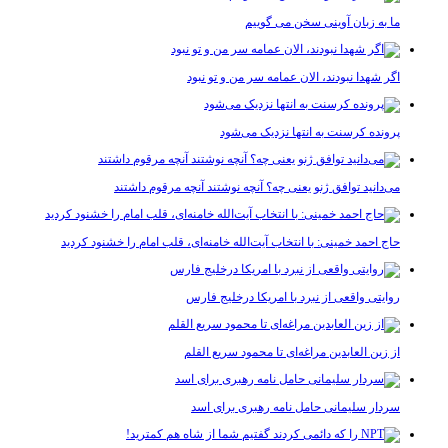
ما به زبان آوینی سخن می گوییم
اگر شهدا نبودند، الان عمامه سر من و تو نبود
پرونده کرسنت به انتها نزدیک می‌شود
می‌دانید توافق ژنو یعنی چه؟ آنچه نوشتند آنچه مرقوم داشتند
حاج احمد خمینی: با انتخاب آیت‌الله خامنه‌ای، قلب امام را خشنود کردید
روایتی واقعی از نبرد با امریکا درخلیج فارس
از زین العابدین مراغه‌ای تا محمود سریع القلم
سردار سلیمانی حامل نامه رهبری برای اسد