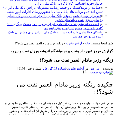
خانوار/خرید اقساطی کالا با کالاپی بانک ملی ایران
»
حمایت از تولیدکنندگان و حفظ رضایت مشتریان در افق بانک ملی ایران /
تببین اهداف و برنامه های پایان سال با حضور روسای ادارات امور شعب
»
تقدیر از رؤسای شعب موفق بانک ملی ایران در شانزدهمین گردهمایی
رؤسای موفق شعب بانک‌های کشور
»
جلسه هم‌اندیشی فعالان اقتصادی ایران و روسیه در مسکو برگزار شد/
گامی عملی در مسیر اجرای توافق راهبردی
»
امکان فعالسازی خدمات «ساپتا» بانک ملی ایران برای مشتریان بانک
آینده سابق فراهم شد
نجا هستید :
خانه
»
آرشیو نشریه
»
زنگنه وزیر مادام العمر نفت می شود؟!
 «رمز عبور» از پشت پرده «باشگاه اندیشه ورزان نفت و نیرو»
ه وزیر مادام العمر نفت می شود؟!
ه :
رمز عبور
در:
آرشیو نشریه
,
شماره 17
,
گزارش
|
شماره خبر : 9176
|
|
+
آ
آ
-
ده زنگنه وزیر مادام العمر نفت می
؟! :
نفتی دولــت یازدهم بــه دنبال تشــکیل مجموعه ای مانــدگار با ظاهری قانونــی و
صد خصوصــی بوده تا در پوشش آن بتوانند تمامی فعالیت های نفتی، تصمیم
 و تصمیم گیری های مهم در حوزه نفــت را از طریق آن انجام دهنــد و حضور
خود در این بخش مهم و حیاتی از اقتصاد کشــور را تضمین کنند. البته این نخستین