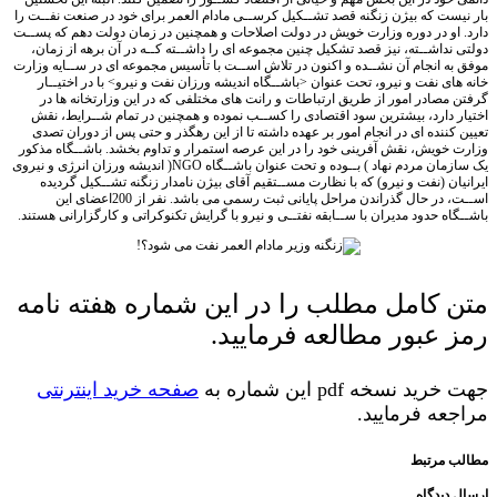
ست که بیژن زنگنه قصد تشــکیل کرســی مادام العمر برای خود در صنعت نفــت را
او در دوره وزارت خویش در دولت اصلاحات و همچنین در زمان دولت دهم که پســت
نداشــته، نیز قصد تشکیل چنین مجموعه ای را داشــته کــه در آن برهه از زمان،
ه انجام آن نشــده و اکنون در تلاش اســت با تأسیس مجموعه ای در ســایه وزارت
ای نفت و نیرو، تحت عنوان <باشــگاه اندیشه ورزان نفت و نیرو> با در اختیــار
مصادر امور از طریق ارتباطات و رانت های مختلفی که در این وزارتخانه ها در
 دارد، بیشترین سود اقتصادی را کســب نموده و همچنین در تمام شــرایط، نقش
کننده ای در انجام امور بر عهده داشته تا از این رهگذر و حتی پس از دوران تصدی
خویش، نقش آفرینی خود را در این عرصه استمرار و تداوم بخشد. باشــگاه مذکور
یک سازمان مردم نهاد ) بــوده و تحت عنوان باشــگاه NGO( اندیشه ورزان انرژی و نیروی
ان (نفت و نیرو) که با نظارت مســتقیم آقای بیژن نامدار زنگنه تشــکیل گردیده
اســت، در حال گذراندن مراحل پایانی ثبت رسمی می باشد. نفر از 200اعضای این
اه حدود مدیران با ســابقه نفتــی و نیرو با گرایش تکنوکراتی و کارگزارانی هستند.
 کامل مطلب را در این شماره هفته نامه
 عبور مطالعه فرمایید.
د نسخه pdf این شماره به
صفحه خرید اینترنتی
عه فرمایید.
 مرتبط
دیدگاه