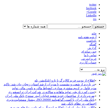
twitter
facebook
Google+
LinkedIn
rss
خانه
آرشیو هفته نامه
یادداشت
گفتگو
گزارش
چند رسانه ای
تماس با ما
خرید اینترنتی
حساب کاربری
»
اطلاع از نوبت خرید کالابرگ با بازو اپلیکیشن بله
»
در بازدید از شعب و نشست با مدیران ارشد استان زنجان بیان شد: تاکید
مدیرعامل بر لزوم مشتری مداری، انضباط مالی و تامین مالی تولید
»
ثبت رکورد تاریخی تولید ماهانه و سالانه در شرکت ایران ترانسفو ری
»
بهره‌برداری از ساختمان جدید شعبه خیابان آبیدر سنندج بانک ملی ایران
»
بانک ملی ایران با کسب گواهینامه ISO 26000، پیشتاز مسئولیت‌پذیری
اجتماعی در نظام بانکی شد
»
کالاپی بانک ملی ایران؛ راهکاری ایده آل برای تامین نیازهای ضروری