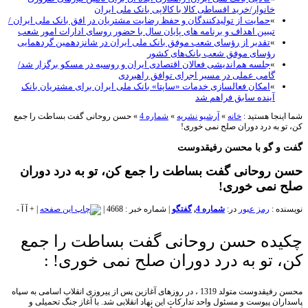
خانوار/خرید اقساطی کالا با کالاپی بانک ملی ایران
»
حمایت از تولیدکنندگان و حفظ رضایت مشتریان در افق بانک ملی ایران /
تببین اهداف و برنامه های پایان سال با حضور روسای ادارات امور شعب
»
تقدیر از رؤسای شعب موفق بانک ملی ایران در شانزدهمین گردهمایی
رؤسای موفق شعب بانک‌های کشور
»
جلسه هم‌اندیشی فعالان اقتصادی ایران و روسیه در مسکو برگزار شد/
گامی عملی در مسیر اجرای توافق راهبردی
»
امکان فعالسازی خدمات «ساپتا» بانک ملی ایران برای مشتریان بانک
آینده سابق فراهم شد
نجا هستید :
خانه
»
آرشیو نشریه
»
شماره 4
»
حسن روحانی گفت بساطت را جمع
 به درد دوران صلح نمی خوری!
و گو با محسن رفیقدوست
روحانی گفت بساطت را جمع کن، تو به درد دوران
نمی خوری!
ه :
رمز عبور
در:
شماره 4
,
گفتگو
|
شماره خبر : 4668
|
|
+
آ
آ
-
ده حسن روحانی گفت بساطت را جمع
 تو به درد دوران صلح نمی خوری! :
محسن رفیقدوست متولد 1319 ، در روزهای آغازین پس از پیروزی انقلاب اسامی به سپاه
ان پیوست و مسئول واحد تدارکات این نهاد انقلابی شد. با آغاز جنگ تحمیلی و