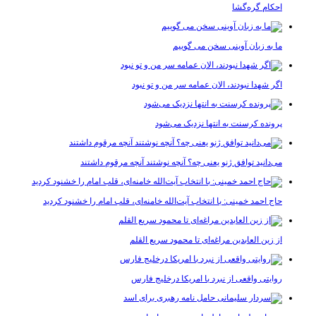
احکام گره‌گشا
ما به زبان آوینی سخن می گوییم
اگر شهدا نبودند، الان عمامه سر من و تو نبود
پرونده کرسنت به انتها نزدیک می‌شود
می‌دانید توافق ژنو یعنی چه؟ آنچه نوشتند آنچه مرقوم داشتند
حاج احمد خمینی: با انتخاب آیت‌الله خامنه‌ای، قلب امام را خشنود کردید
از زین العابدین مراغه‌ای تا محمود سریع القلم
روایتی واقعی از نبرد با امریکا درخلیج فارس