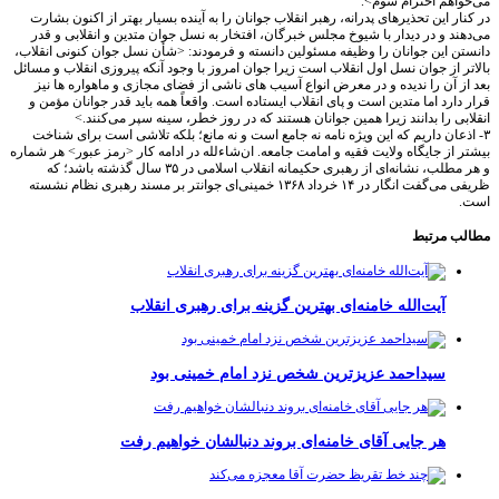
هم احترام شوم>.
ر این تحذیرهای پدرانه، رهبر انقلاب جوانان را به آینده بسیار بهتر از اکنون بشارت
د و در دیدار با شیوخ مجلس خبرگان، افتخار به نسل جوان متدین و انقلابی و قدر
 این جوانان را وظیفه مسئولین دانسته و فرمودند: <شأن نسل جوان کنونی انقلاب،
 از جوان نسل اول انقلاب است زیرا جوان امروز با وجود آنکه پیروزی انقلاب و مسائل
 آن را ندیده و در معرض انواع آسیب های ناشی از فضای مجازی و ماهواره ها نیز
ارد اما متدین است و پای انقلاب ایستاده است. واقعاً همه باید قدر جوانان مؤمن و
ی را بدانند زیرا همین جوانان هستند که در روز خطر، سینه سپر می‌کنند.>
عان داریم که این ویژه نامه نه جامع است و نه مانع؛ بلکه تلاشی است برای شناخت
از جایگاه ولایت فقیه و امامت جامعه. ان‌شاءلله در ادامه کار <رمز عبور> هر شماره
و هر مطلب، نشانه‌ای از رهبری حکیمانه انقلاب اسلامی در ۳۵ سال گذشته باشد؛ که
ظریفی می‌گفت انگار در ۱۴ خرداد ۱۳۶۸ خمینی‌ای جوانتر بر مسند رهبری نظام نشسته
 مرتبط
آیت‌الله خامنه‌ای بهترین گزینه برای رهبری انقلاب
سیداحمد عزیزترین شخص نزد امام خمینی بود
هر جایی آقای خامنه‌ای بروند دنبالشان خواهیم رفت