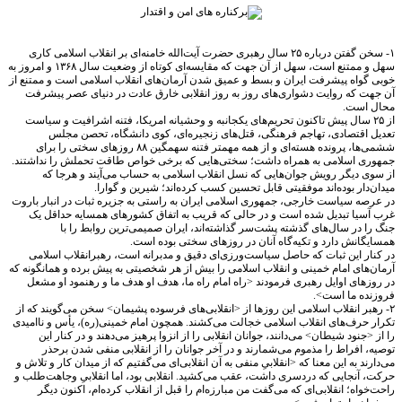
۱- سخن گفتن درباره ۲۵ سال رهبری حضرت آیت‌الله خامنه‌‌ای بر انقلاب اسلامی کاری
سهل و ممتنع است، سهل از آن جهت که مقایسه‌ای کوتاه از وضعیت سال ۱۳۶۸ و امروز به
واه پیشرفت ایران و بسط و عمیق شدن آرمان‌های انقلاب اسلامی است و ممتنع از
 که روایت دشواری‌های روز به روز انقلابی خارق عادت در دنیای عصر پیشرفت
است.
ز ۲۵ سال پیش تاکنون تحریم‌های یکجانبه و وحشیانه امریکا، فتنه اشرافیت و سیاست
اقتصادی،‌ تهاجم فرهنگی، ‌قتل‌های زنجیره‌ای، کوی دانشگاه، تحصن مجلس
ششمی‌ها، پرونده هسته‌ای و از همه مهمتر فتنه سهمگین ۸۸ روزهای سختی را برای
 اسلامی به همراه داشت؛ سختی‌هایی که برخی خواص طاقت تحملش را نداشتند.
 دیگر رویش جوان‌هایی که نسل انقلاب اسلامی به حساب می‌آیند و هرجا که
دار بوده‌اند موفقیتی قابل تحسین کسب کرده‌اند؛ شیرین و گوارا.
ه سیاست خارجی، جمهوری اسلامی ایران به راستی به جزیره ثبات در انبار باروت
یا تبدیل شده است و در حالی که قریب به اتفاق کشورهای همسایه حداقل یک
 در سال‌های گذشته پشت‌سر گذاشته‌اند، ایران صمیمی‌ترین روابط را با
انش دارد و تکیه‌گاه آنان در روزهای سختی بوده است.
ر این ثبات که حاصل سیاست‌ورزی‌ای دقیق و مدبرانه است، رهبرانقلاب اسلامی
های امام خمینی و انقلاب اسلامی را بیش از هر شخصیتی به پیش برده و همانگونه که
های اوایل رهبری فرمودند <راه امام راه ما، هدف او هدف ما و رهنمود او مشعل
ه ما است>.
بر انقلاب اسلامی این روزها از <انقلابی‌های فرسوده پشیمان> سخن می‌گویند که از
حرف‌های انقلاب اسلامی خجالت می‌کشند. همچون امام خمینی(ره)، یأس و ناامیدی
جنود شیطان> می‌دانند، جوانان انقلابی را از انزوا پرهیز می‌دهند و در کنار این
 افراط را مذموم می‌شمارند و در آخر جوانان را از انقلابی منفی شدن برحذر
د به این معنا که <انقلابیِ منفی به آن انقلابی‌ای می‌گفتیم که از میدان کار و تلاش و
آنجایی که دردسری داشت، عقب می‌کشید. انقلابی بود، اما انقلابیِ وجاهت‌طلب و
واه؛ انقلابی‌ای که می‌گفت من مبارزه‌ام را قبل از انقلاب کرده‌ام، اکنون دیگر