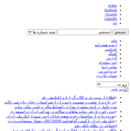
twitter
facebook
Google+
LinkedIn
rss
خانه
آرشیو هفته نامه
یادداشت
گفتگو
گزارش
چند رسانه ای
تماس با ما
خرید اینترنتی
حساب کاربری
»
اطلاع از نوبت خرید کالابرگ با بازو اپلیکیشن بله
»
در بازدید از شعب و نشست با مدیران ارشد استان زنجان بیان شد: تاکید
مدیرعامل بر لزوم مشتری مداری، انضباط مالی و تامین مالی تولید
»
ثبت رکورد تاریخی تولید ماهانه و سالانه در شرکت ایران ترانسفو ری
»
بهره‌برداری از ساختمان جدید شعبه خیابان آبیدر سنندج بانک ملی ایران
»
بانک ملی ایران با کسب گواهینامه ISO 26000، پیشتاز مسئولیت‌پذیری
اجتماعی در نظام بانکی شد
»
کالاپی بانک ملی ایران؛ راهکاری ایده آل برای تامین نیازهای ضروری