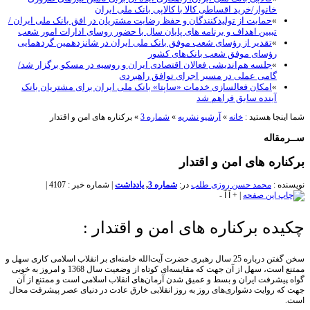
خانوار/خرید اقساطی کالا با کالاپی بانک ملی ایران
»
حمایت از تولیدکنندگان و حفظ رضایت مشتریان در افق بانک ملی ایران /
تببین اهداف و برنامه های پایان سال با حضور روسای ادارات امور شعب
»
تقدیر از رؤسای شعب موفق بانک ملی ایران در شانزدهمین گردهمایی
رؤسای موفق شعب بانک‌های کشور
»
جلسه هم‌اندیشی فعالان اقتصادی ایران و روسیه در مسکو برگزار شد/
گامی عملی در مسیر اجرای توافق راهبردی
»
امکان فعالسازی خدمات «ساپتا» بانک ملی ایران برای مشتریان بانک
آینده سابق فراهم شد
نجا هستید :
خانه
»
آرشیو نشریه
»
شماره 3
»
برکناره‌ های امن و اقتدار
قاله
ره‌ های امن و اقتدار
ه :
محمد حسن روزی طلب
در:
شماره 3
,
یادداشت
|
شماره خبر : 4107
|
|
+
آ
آ
-
ده برکناره‌ های امن و اقتدار :
سخن گفتن درباره 25 سال رهبری حضرت آیت‌الله خامنه‌‌ای بر انقلاب اسلامی کاری سهل و
ممتنع است، سهل از آن جهت که مقایسه‌ای کوتاه از وضعیت سال 1368 و امروز به خوبی
یشرفت ایران و بسط و عمیق شدن آرمان‌های انقلاب اسلامی است و ممتنع از آن
 روایت دشواری‌های روز به روز انقلابی خارق عادت در دنیای عصر پیشرفت محال