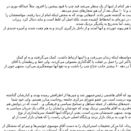
 کدام از اینها از یک منظر می‌شد قید چپ یا قیود پیشین را افزود. مثلاً عبدالله نوری در
ی‌دهد.
تند و از سال ۷۵ به بعد اینها در بیانیه‌هایشان در «عصر ما» مواضعشان را نسبت به گذشته تغییر دادند. آدم‌هایی بودند که به محض اینکه امام از دنیا رفتند، مواضعشان را
اب در دوره‌ای به انحطاط کشیده شده، بلکه اصل آن غلط است و نباید دنبال کرد. زیراب
شد، اما به‌تدریج به یکدیگر نزدیک شدند.
 پیوند خوردند و آنها آمدند و از داخل یارگیری کردند و به هم چفت شدند و آمیزه جدیدی از
‌واسطه اینکه زندان می‌رفت و با اینها ارتباط داشت، کمک می‌گرفتند و به او کمک
 حداکثر این را حمل بر غفلت یا گله‌گذاری معمولی می‌کردند، ولی خط و ربطشان با آقای
هاشمی را از دست نمی‌دادند و حفظ می‌کردند. روش برخورد آقای هاشمی هم این بود که هیچ‌وقت خودش را منتسب به یک جناح نمی‌کرد، هر چند همیشه جانب یک جناح را داشته است. مثلاً در دهه ۶۰ بیشتر جانب جناح چپ را داشت و به نفع آنها موضعگیری می‌کرد، منتهی چون از
ود که آقای هاشمی رئیس‌جمهور شد و چپی‌ها از اطرافش رمیده بودند و کنارشان گذاشته
می می‌گوید درست است من عضو شورای مرکزی جامعه روحانیت مبارز هستم، ولی خود شما
ی جنبه‌های مختلف از جمله تساهل و تسامح سیاسی و فرهنگی و.. . است که در دولتش هم
به‌قدری به آقای هاشمی نزدیک بودند که خودشان و ایشان را در قالب یک جریان سیاسی به
 بودند، منتهی جنسشان مدرن است، یعنی اردوگاه اینها اقتصاد سرمایه‌داری از نوع
 تا توپ به برجک بازار بزنند و پایگاه اصلی جریان راست را که همان بازار است از او
اد، لذا مرکز تحقیقات استراتژیک را به دست آقای موسوی خوئینی‌ها و تیم او که متشکل از
حجاریان و گروه وی به این نتیجه رسیده بودند که دیگر ایستادن در برابر غرب ممکن نیست و