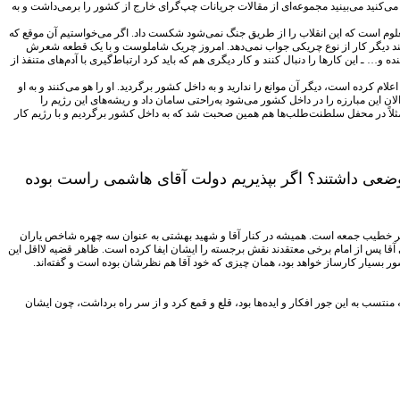
ی‌کنید می‌بینید مجموعه‌ای از مقالات جریانات چپ‌گرای خارج از کشور را برمی‌داشت و به
علوم است که این انقلاب را از طریق جنگ نمی‌شود شکست داد. اگر می‌خواستیم آن موقع که
د دیگر کار از نوع چریکی جواب نمی‌دهد. امروز چریک‌ شاملوست و با یک قطعه شعرش
یسنده و… ـ این کارها را دنبال کنند و کار دیگری هم که باید کرد ارتباط‌گیری با آدم‌های متنفذ از
 کرده است، دیگر آن موانع را ندارید و به داخل کشور برگردید. او را هو می‌کنند و به او
ان این مبارزه را در داخل کشور می‌شود به‌راحتی سامان داد و ریشه‌های این رژیم را
 مثلاً در محفل سلطنت‌طلب‌ها هم همین صحبت شد که به داخل کشور برگردیم و با رژیم کار
وضعی داشتند؟ اگر بپذیریم دولت آقای هاشمی راست بوده
نگر خطیب جمعه است. همیشه در کنار آقا و شهید بهشتی به عنوان سه چهره شاخص یاران
 آقا پس از امام برخی معتقدند نقش برجسته را ایشان ایفا کرده است. ظاهر قضیه لااقل این
بسیار کارساز خواهد بود، همان چیزی که خود آقا هم نظرشان بوده است و گفته‌اند.
 به این جور افکار و ایده‌ها بود، قلع و قمع کرد و از سر راه برداشت، چون ایشان