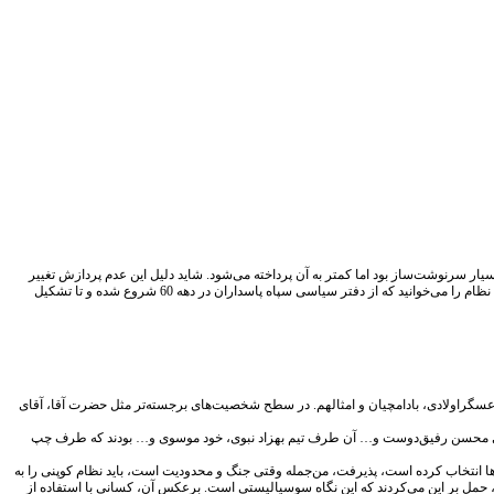
گرچه بسیار سرنوشت‌ساز بود اما کمتر به آن پرداخته می‌شود. شاید دلیل این عدم پردازش تغییر
مواضع جریان‌های سیاسی نسبت به دوران دولت سازندگی در ایران امروز است. در اولین شماره «رمز عبور» گفت‌وگویی از آقای محمدحسین صفار هرندی، عضو مجمع تشخیص مصلحت نظام را می‌خوانید که از دفتر سیاسی سپاه پاسداران در دهه 60 شروع شده و تا تشکیل
سگراولادی، بادامچیان و امثالهم. در سطح شخصیت‌های برجسته‌تر مثل حضرت آقا، آقای
، آقای محسن رفیق‌دوست و… آن طرف تیم بهزاد نبوی، خود موسوی و… بودند که طرف چپ
ان‌ها انتخاب کرده است، پذیرفت، من‌جمله وقتی جنگ و محدودیت است، باید نظام کوپنی را به
ود، حمل بر این می‌کردند که این نگاه سوسیالیستی است. برعکس آن، کسانی با استفاده از