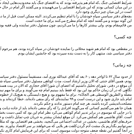
شرایط اقتضایی جنگ ـ‌که امام هم پذیرفته بودند که به اقتضای جنگ باید محدودیت‌هایی ایجاد 
در این میان کسانی بودند که این شرایط اقتضایی را می‌فهمیدند و می‌گفتند اگر امام در حال
است در این میان چیز دیگری وجود دارد.
بچه‌های دفتر سیاسی سپاه خودشان را با امام تنظیم می‌کردند. البته ممکن است قبل از ما در آ
این گونه نبودند و می‌گفتند آنچه که امام مطرح می‌کنند برای ما حجت است.
من قائم‌مقام بودم، ولی بیشتر کارها را ما می‌کردیم، چون مسئول دفتر نماینده ولی فقیه بود.
چه کسی؟
در مقطعی بود که امام هم شهید محلاتی را نماینده خودشان در سپاه کرده بودند، هم مرحوم آی
دفتر سیاسی شد، منتهی کار را به دست بنده سپرده بود که جانشین ایشان بودم.
چه زمانی؟
بودم، همین آقای جنتی که الان وزیر ارشاد است، مدت کوتاهی مسئول دفتر سیاسی سپاه شد
آن موقع در دفتر، شورای تحلیل داشتیم که اعضای آن شورا آقای حجازی ‌که الان در بیت هستندـ آقای ف
نگاهی که در آن زمان حاکم بود این بود که فقط باید ببینیم امام چه می‌گویند و برای ما مهم
امام باید جاری شود و این درست است و ۹۹ نماینده‌ای که رأی 
مصلحت‌اندیشی کرده باشند، هر چند امام دستور ندادند و حکم نکردند.
همان جا هم می‌گفتیم کسانی که می‌گویند افرادی را که رأی منفی داده‌اند باید از جاده دیا
یا در جایی که موسوی در برابر تدبیر امام کوتاهی می‌کرد نظر امام این بود که کمی دست بخش
است. آقای هاشمی هم کمکش می‌کرد. آن موقع ایشان بیشتر به جریان چپ تمایل داشت و خطب
حرف‌های آقای هاشمی، بخشی در عدالت اجتماعی می‌گنجید، بخشی هم اقتضایی بود که مثلاً اما
نمی‌توانیم بگذاریم یک مشت آدم گردن‌کلفت هر بلایی که می‌خواهند بر سر اقتصاد بیاورند. ی
در آنجا گفتیم این نقطه ضعف متوجه دولت موسوی است که برای این فرمایش امام کاری نکرده