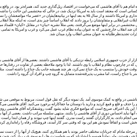
ام هم با آقای هاشمی که می‌‌خواست در اقتصاد ریل‌گذاری جدید کند، همراه‌تر بود. در واقع به هر
د است باید به امریکا نزدیک شد، در حالی که محتشمی این حالت را نداشت و تا ۱۰ سال بعد از آن هم شعارهای تندی م
حتی مجاهدین انقلاب هم تا‌سالها و تا قبل از رحلت امام مواضع بسیار چپ‌گرایانه علیه سرمایه‌داری و امریکا داش
ت غیرانقلابی و متفاوتشان را بروز دادند که انقلاب اساساً چیز بدی است، نه اینکه مثلاً انقل
ال محتشمی در برابر اینها موضع می‌گرفتند، یعنی مثلاً نشریه «بیان» در مقابل «کیان» قلمداد می‌
ضد انقلاب خارج‌نشین که به عنوان پیاده نظام غرب عمل می‌کرد و غرب و امریکا به تمامی با هم
فکرات تجدیدنظرطلبانه به عنوان منجی انقلاب وارد میدان شد.
 بازار از حزب جمهوری اسلامی رابطه نزدیکی با آقای هاشمی داشتند. بعضی‌ها از آقای هاشمی به
ی که در چارچوب نظام و انقلاب با وی داشتند. لذا با وجود ملاحظه بعضی از تفاوت‌ در رفتارها
 با جناح راست، اما مشرب پذیرفته‌شده متمایل به گروه چپ و افراد آن گروه را داشت.
ی هاشمی در واقع به کمک موسوی آمد. یک نمونه دیگر که نقل قول است، مربوط به موقعی می ش
امام را حذف و قلع و قمع کردید و دارید با دوستان ما جفاکارانه برخورد می‌کنید. آقای هاش
فی‌ها. این یک اعتراف صریح است که مواضع فکری شاید بشود گفت روشنفکرانه آقای هاشمی رو
ه آنها نباید احساس دوری از آقای هاشمی را بکنند، منتهی سلسله مراتب داشت. بعضی از آنها 
می انجام دادند، به کارگزاران گفتند راست مدرن. گفتند اینها چپ نبودند و از همان ابتدا راست
ش است و اتفاقاً نمودش هم این بود که وقتی سر کار آمدند، فروشگاه رفاه را راه‌اندازی کردند
مادام که جریانات مختلف حاضر بودند با هم همکاری کنند، هیچ‌یک از آنها را از دست نمی‌د
 چپ هستند، ولی نهایتاً همسو با ایشان‌اند که می‌خواست درها را به سوی غرب باز کند، چون 