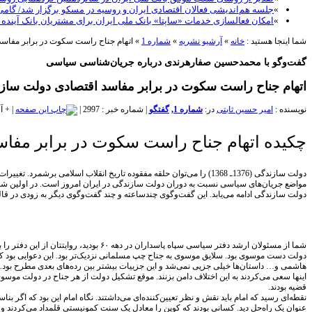
»
جلسه هم‌اندیشی فعالان اقتصادی ایران و روسیه در مسکو برگزار شد/ گام
»
امکان فعالسازی خدمات «ساپتا» بانک ملی ایران برای مشتریان بانک آینده
شما اینجا هستید :
خانه
»
آرشیو نشریه
»
شماره 1
»
اتهام جناح راست سکوت در برابر مفاسد
گفت‌وگو با محمدحسین صفارهرندی درباره جریان‌شناسی سیاسی
اتهام جناح راست سکوت در برابر مفاسد اقتصادی دولت سازن
نویسنده :
امیر حسین ثابتی
در:
شماره 1
,
گفتگو
|
شماره خبر : 2997
|
|
+
آ
چکیده اتهام جناح راست سکوت در برابر مفاس
دولت سازندگی (1376ـ 1368) را می‌توان حلقه مفقوده تاریخ انقلاب اس
دولت سازندگی ادامه می‌یابد. این گفت‌وگوی چندساعته و چند گفت‌وگوی دیگر به زودی در 
شما از مسئولان ارشد دفتر سیاسی سپاه پاسداران در دهه ۶۰ بودید، روایتتان از این دفتر را بیان کنید.
دولت دست موسوی بود. سلایق موسوی به جناح چپ مسلمانی نزدیک‌تر بود. این دعوایی بود 
هاشمی و… داستان‌ها خیلی جزیی‌ نمی‌شد و این جزییات بیشتر بین رده‌های بعدی مطرح بود.
اینها سعی می‌کردند به این اختلاف دامن بزنند. موقع تشکیل دولت از هر جناح در دولت م
قضیه بودند.
نقطه‌ای رسید که امام باید نقش و نظر تعیین‌کننده‌ای می‌داشتند. نگاه امام این بود که اگر
عنوان یک راه‌حل دید. کسانی بودند که کوپن را معادل یک سنت کمونیستی قلمداد می‌کردند و ن