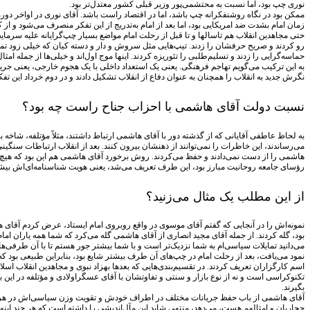
نوری چپ بود، اما نسبت به محتشمی‌پور وزیر قبلی کشور معتدل‌تر بود.
ممکن بود در نگاه روشنفکرانه چپ باشد، اما در اقتصاد راست باشد. آقای نوری در اواخر دوره ام
زمان امام بشدت ضد امریکایی بود، اما بعد از امام به‌تدریج از این تفکر منصرف می‌شود و از کسانی است که معتق
رو کردند و صریح حرفشان را زدند. تیپ‌هایی مثل سروش و ‌دار و دسته کیان که خیلی زود تمایلا
حماسه‌گرایی را زدند و تسلیم‌طلبی را تئوریزه کردند. اینها موج اول‌اند و خیلی‌ها از جمله امث
به این ترکیب می‌گویم تهاجم فرهنگی. یعنی یک استعداد داخلی با یک هجوم خارجی، یعنی جریان 
نگرش جدید به انقلاب را همچنان به عنوان دفاع از انقلاب تشکیل دادند و در دوم خرداد این ت
نسبت دولت آقای هاشمی با احزاب جناح راست چه بود؟
به لحاظ عاطفی آقایانی که از گذشته دور با آقای هاشمی ارتباط داشتند، مثلاً مؤتلفه، شاخه
می‌رساندند، این خاطرات را نمی‌توانند از ذهنشان بیرون کنند. بعد از انقلاب ارتباطات سنگین
رؤسای جامعه روحانیت مبارز بود، این طرف تعریف می‌شد، یعنی هویت شناسنامه‌ای‌اش بیشتر
از این مطلب یک مثال می‌زنید؟
نمونه‌اش را در آنجایی که گفتم آقای موسوی در واقع روبروی امام ایستاد، عرض کردم آقا
بود، گله کردند. از جمله آقای مجید انصاری از آقای هاشمی گله می‌کرد که شما همه یاران 
می‌دانید تمایلات سیاسی‌ام به شما نزدیک‌تر است و با شما بیشتر جور هستم تا با آن طر
نمود می‌یافت، بعد از رحلت امام در چپ‌های آن طرف بیشتر شایع بود، بنابراین طبیعی بود ک
اسم کارگزاران تعریف کردند. در تقسیم‌بندی‌هایی که بعدها بهزاد نبوی و مجاهدین انقلاب اسلا
تکنوکراسی است و نه از نوع بازار و سنتی و تفاوتشان با آقای عسگراولادی و مؤتلفه در این بخ
بگیرند.
آقای هاشمی از باب حفظ جریانات مختلف در اطراف خودش و تقویت وزن سیاسی‌اش در هر مرحله 
حجاریان و امثالهم هست، می‌دهد، منتهی شاید این مآل‌اندیشی را داشته است که هر چند اینها