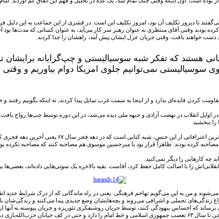
دهه ۶۰ افتاد، در این بازگشت و ارتجاع اثرگذار بوده است. اول اینکه وقتی جنگ تمام شد، یک عده در تحلیل و فهم این اتفا
‌گفتند تا دیروز تکلیف آن بود، امروز تکلیف این است. در قشری از این جماعت به این دلیل فرو
کرده بودند وقتی آقای منتظری به عنوان رهبر سر کار می‌آید، به عنوان کسانی که مدت‌ها بود آ
ود دست خواهند یافت، وقتی جریان عزل ایشان پیش آمد، راهشان را جدا کردند.
انی هستند که تفکر شبه سوسیالیستی و چپ‌گرایانه برایشان 
 سوسیالیستی نمی‌توانیم جلوی امریکا دوام بیاوریم و وقتی سو
ت کردن فایده‌ای ندارد و از اینجا به سمت غرب تمایل پیدا کردند، نه اینکه بگوییم رفتند و خان
که در اوایل انقلاب در نهضت آزادی و جبهه ملی دیده می‌شد، در این دوره توسط چپ‌ها رواج یا
را ببخشید.
این داستان طولانی‌ای دارد و باید به منابع آنها در همان ز
احبه کرده بودند. ظاهراً قرار بود با میرحسین موسوی هم مصاحبه کنند که مصاحبه نکرده بو
د چه کارهایی را دیگر نمی‌کنید.
ابی‌اش را با اصالت کامل حفظ کرد، آقاست. بقیه بالاخره یک سوتی‌هایی داده‌اند، بعضی‌ها بی
 می‌شوند و من به این می‌گویم تهاجم فرهنگی. یعنی در راه ماندگانی که از درک شرایط جدید 
سراغ زندگی‌های تجملی و اشرافی می‌روند و بچه‌هایشان وضع جدیدی پیدا می‌کنند و زندگی‌شان با 
یی برساند که احساس بیهودگی کنند، توسط جریان روشنفکری تئوریزه و جریان پیوسته به آنها ا
برای حذف آنها درست کرده است، این طور نیست و آنها بودند که پیشقدم شدند. مثلاً اکبر گنجی تا سال ۶۳ تعصب جمهوری اسلامی و خط