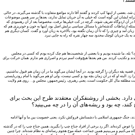
شتند؟
شد، بعضی از اینها کپ کردند و گفتند آقا دارند مواضع متفاوت با گذشته می‌گیرند، در حالی
انه ایشان این گونه است که خیلی به آن جریان تمایل ندارند، بعدها بر سر همین موضوعات
آقا در آن اردوگاه تعریف شوند، گرچه در کت خیلی‌ها نرفت، مخصوصاً بعد از آن رهنمودی که
ی که مسئله ارتباطات گذشته‌اش با مسائل سیاسی برایش اصل بود، اینها به خون و خونریزی هم که
بان آمد و چیزی را که تا آن زمان نگفته بود، بالاخره به زبان آورد و گفت. کسان دیگری هم
شد به یک جریان کوچک محدود سه چهار نفره که راه به جایی نبرد.
ورد؟ بله، ما شنیده بودیم و با بعضی از شخصیت‌ها هم چک کرده بودم که کسی در مجلس
دند و تکذیب کردند. من هم بعدها هیچ‌وقت اسم نبردم و اصراری هم ندارم. همان حرکت برای
ضیه یقه دیگران را گرفته بودید. در آنجا ایشان می‌گوید ما در آن زمان هم قبول نداشتیم،
ا زد. البته او که در آن زمان بچه بود و کسی نیست، ولی او هم می‌گوید با امام رودربایستی
دیم ولایت مطلقه مال کل حکومت است، یعنی رهبری، رئیس‌جمهور، مجلس و.. . روی هم ولایت
اوانی دارد. بخشی از روشنفکران معتقدند طرح این بحث برای
، چه بود و ریشه‌های آن را در چه می‌بینید؟
دند، جنگ جمهوری اسلامی با دشمنانش فروکش نکرد، یعنی خصومت بین ما و آنها ادامه
را عوض کرده‌اند. اگر رد برخی از افراد جناح چپ را بگیرید، همین جناح چپ را که در گذشته
نگاه می‌کنیم و می‌بینیم همین جماعت عمله موج هجوم رسانه‌ای به نظام شده‌اند. چرا چنین