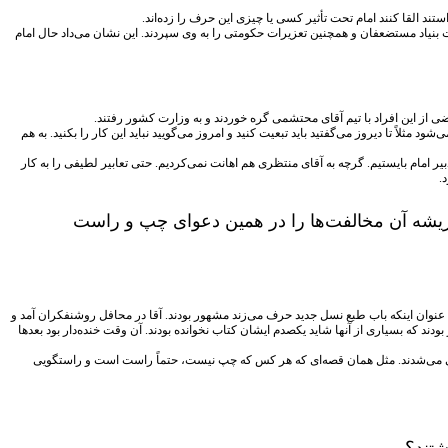
د القا کنند امام تحت تأثیر کسی یا چیزی این حرف را زده‌اند.
ولیت بنیاد مستضعفان و همچنین تعزیرات حکومتی را به وی سپردند. این نشان می‌داد حال امام
عضی از این افراد با تیم آقای محتشمی گره خوردند و به وزارت کشور رفتند.
 مثلاً تا دیروز می‌گفتید باید تبعیت کنید و امروز می‌گویید نباید این کار را بکنید. به هم
یر امام بایستیم. گرچه به آقای منتظری هم اهانت نمی‌کردیم. حتی تعابیر لطیفی را به کار
.
 شما ریشه آن مخالفت‌ها را در همین دعوای چپ و راست
 به عنوان اینکه باب طبع نسل جدید حرف می‌زند مشهور بودند. آقا در محافل روشنفکران آمد و
ودند که بسیاری از آنها شاید یکصدم ایشان کتاب نخوانده بودند. آن وقت خنده‌دار بود بعدها
تلقی می‌شدند. مثل همان قصه‌ای که هر کس که چپ نیست، حتماً راست است و راستگویی