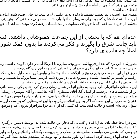
می‌شود؟ بنده معتقدم دو سه اتفاقی که در اواخر 
متعصبی بودند که گاهی از امام جامعه‌شان جلوتر می‌افتند.
انعطاف نداشتند.
همین طور است و نتوانستند بفهمند بالاخره به هر دلیلی لازم است در جایی صلح شود. امام می
آوردند. البته تعدادشان کم بود، ولی ضربه‌ای به آنها وارد شد، به‌خصوص جماعتی که پیش‌بینی 
بخشی از جریان منافقی که با چهره‌ای متفاوت در بیت ایشان رخنه کرده بودند ـ به اهداف خ
عده‌ای هم که با بخشی از این جماعت همپوشانی داشتند، کس
باید جانب شرق را بگیرند و فکر می‌کردند ما بدون کمک شوروی
اصلاً چه فایده‌ای دارد؟
تصورشان این بود که بعد از فروپاشی شوروی، مبارزه با امریکا آب در هاون کوبیدن است و مقاوم
طرف بودیم، حالا باید به‌جای دیگری خودمان را آویزان کنیم و به این اردوگاه پیوستند.
در واقع از این به بعد می‌بینیم رجوع و بازگشت به اندیشه‌های واپس‌گرایانه متمایل به غرب 
رفتیم و گفتیم در گذشته اشتباه و تندروی‌هایی در مورد شما کردیم. شما بزرگ ما هستید و ما 
این حرف را آقای خاتمی زده بود که اشتباه کردیم علیه شما مقالاتی را نوشتیم.
تن از شخصیت‌های برجسته از قبیل آقا، آقای منتظری، آقای هاشمی و آقای موسوی اردبیلی مص
مشخص است اینها دارند تدارک چیزی خارج از انقلاب را می‌بینند و دارند راه را عوض می‌کنند.
عنوان ظاهری آن این است که اگر به اول انقلاب برگردید، با این تجربه‌هایی که به دست آورده‌ای
سؤال رندانه‌ای است و جالب اینجاست که کسی که از آن ماجرا سرافراز بیرون آمد و موضع انقل
پس در اینجا جدایی‌ای اتفاق افتاد و کسانی که دچار این حالت شده‌اند، توسط دشمن یارگیری
عقب مانده‌اند؛ لذا می‌بینیم حرص و ولع اینها برای رو کردن به دنیا خیلی زیاد می‌شود و به 
تهاجمی که دشمن می‌خواست انجام بدهد و انقلاب را به بن‌بست بکشاند و انقلابیون را به جا