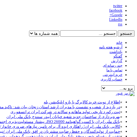
twitter
facebook
Google+
LinkedIn
rss
خانه
آرشیو هفته نامه
یادداشت
گفتگو
گزارش
چند رسانه ای
تماس با ما
خرید اینترنتی
حساب کاربری
»
اطلاع از نوبت خرید کالابرگ با بازو اپلیکیشن بله
»
در بازدید از شعب و نشست با مدیران ارشد استان زنجان بیان شد: تاکید مد
»
ثبت رکورد تاریخی تولید ماهانه و سالانه در شرکت ایران ترانسفو ری
»
بهره‌برداری از ساختمان جدید شعبه خیابان آبیدر سنندج بانک ملی ایران
»
بانک ملی ایران با کسب گواهینامه ISO 26000، پیشتاز مسئولیت‌پذیری اجتماعی در نظام بانکی شد
»
کالاپی بانک ملی ایران؛ راهکاری ایده آل برای تامین نیازهای ضروری خانوار/خ
»
حمایت از تولیدکنندگان و حفظ رضایت مشتریان در افق بانک ملی ایران /تبب
»
تقدیر از رؤسای شعب موفق بانک ملی ایران در شانزدهمین گردهمایی رؤ