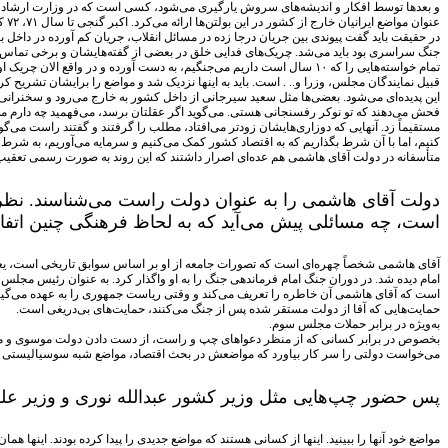
و بعدها توسط افکار و اندیشه‌های سروش یارگیری می‌شود، کسی است که در وزارت ارشاد آقای 
عنوان مواضع ایرانیان خارج از کشور در این بولتن‌ها ارائه می‌کرد. اکبر گنجی تا سال ۷۱، ۷۲ کارمند و کارش این بود.
در حقیقت باید گفت پیوندی بین جریان درجا زده در مسائل انقلاب، جریان کم آورده در داخل
جنگ سراسری بود باید می‌شد. چریک‌های فدایی خلق در بعضی از گفته‌هایشان و برخی تماس
تمام خواسته‌هایی را که ۱۰ سال است داریم می‌جنگیم، به دست آورده و در 
قبیل نمایندگان مجلس، وزرا و.. . است. باید به اینها نزدیک شد و مواضع را برایشان تشریح کرد 
این پدیده‌ای می‌شود. بعضی‌ها مثل سعید سیرجانی از داخل کشور به خارج می‌رود و سخنرانی می‌
فحش می‌دهند که تو نوکر رفسنجانی هستی. می‌گوید اگر عقلتان برسد، می‌فهمید چه دارم می‌گوی
مستقیماً زد. آنهایی که دوزاری‌هایشان زودتر می‌افتاد، مطلب را گرفتند و گفتند راست می‌
کنیم، اما با آن شرط بگذاریم که به اقتصاد کشور کمک می‌کنیم و سرمایه می‌آوریم، به شرط ای
متأسفانه در دولت آقای هاشمی هم عده‌ای اصرار داشتند که این روند به صورت رسمی تعقیب
دولت آقای هاشمی را به عنوان دولت راست می‌شناسند. نظر 
است، چه مسائلی پیش می‌آید که به لحاظ فرهنگی چنین اتفاق
آقای هاشمی شخصاً چهره‌ای است که تصورات جامعه از او بر اساس سوابق تاریخی است، یعن
امام دیده شد. در دوران جنگ امام فرماندهی جنگ را به او واگذار کرد. به عنوان رئیس مجلس
است که آقای هاشمی آن خاطره را تعریف می‌کند و وقتی ریاست جمهوری را به عهده می‌گیرد
حمایت‌هایی که آقا از دولت مستقر شده پس از جنگ می‌کنند، حمایت‌های بی‌دریغی است.
به‌ویژه در برابر حملات مجلس سوم.
بخصوص در برابر کسانی که از منظر دعواهای چپ و راست، از دست دادن دولت موسوی و موقعی
می‌خواست دولتی را سر کار بیاورد که مواضعش در بحث اقتصاد، مواضع شبه سوسیالیستی 
پس حضور چپ‌هایی مثل وزیر کشور عبدالله نوری و وزیر علوم
مواضع خود آنها را ببینید. اینها از کسانی هستند که مواضع جدیدی را پیدا کرده بودند. اینها 