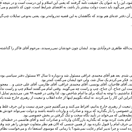
شودـ این را به عنوان یک حقیقت تامه گرفتند که یعنی این اسلام و این درست است و در نتیجه ف
 حاضر می‌گوید باید دست دولت بیشتر باز باشد، به اقتضای شرایط است، چون کد داشتیم و می‌گف
ن دفتر عده‌ای هم بودند که نگاهشان به این قضیه تندروانه‌تر بود، یعنی به‌نوعی تمایلات چپ‌گ
ت‌الله طاهری خرم‌آبادی بودند. ایشان چون خودشان نمی‌رسیدند، مرحوم آقای فاکر را گذاشته 
از حدود سال ۶۲ تا اواخر دهه ۶۰٫ بعد که آقای عبدالله نوری آ
. فکر می‌کردم یک سال شد، ولی خود ایشان می‌گفت کمتر بود.
لاحیان، آقای یونسی، آقای محمدی عراقی، آقای طارمی، آقای علی جنتی و… معجونی از همه شخصیت‌ها بودند
 نیست این جناح، آن جناح، چپ و راست چه می‌گویند. وقتی امام می‌گفتند اسلام چپ و راست ندارد
مضلّه و الطریق الوسطی هی الجادّه». برای ما مفهوم 
منفی داده‌اند، خطا کرده‌اند و بنابراین این کار را می‌کردند. نه اینکه بگوییم اینها از جاده انقلاب و تبعیت از
نت و تبعیت از رهبری خارج بدانیم، افراط می‌کنند و می‌گفتیم چنین چیزی نیست و این حرف غلط
 خصوصی را باز بگذارید که بروند و صادرات و واردات داشته باشند و دولت نمی‌تواند خودش همه 
ه‌هایی که می‌‌خواند در تأیید نگاه سخت و تنگ گرفتن بر بخش خصوصی بود.
م بحث کرده بودند که بگذارید بازرگانان واردات و صادرات کنند و آقای هاشمی در خطبه‌ای که
عنی حرف امام را قبول نکرده بود. از همین جنسی که الان هم نظر متفاوت خودش را هر چند وقت 
 است و چرا تدبیر امام رعایت نمی‌شود؟ یا زمانی که موسوی استعفا داد و می‌خواست نظام ر