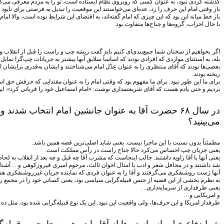
گذشته کردی نبود، به عنوان کسی که روبروی نظام ایستاده است، تو را به مردم معرفی می‌کرد
باز وقتی امام این حرف را زد، عده‌ای می‌خواستند این موقعیت را تبدیل به فرصتی برای نابو
باز خط میانه این بود که این چیزی که امام گفته‌اند، به اقتضای این شرایط بوده است، والا ا
با حال احزاب، گروه‌ها و جناح‌ها متفاوت بود.
اگر بخواهیم از سخنان شما جمع‌بندی‌ای کنیم باید گفت ریشه چپ و راست را قبل از انقلاب و 
بله، به استثنای مواردی که افرادی بودند که اساساً سلایق آنها بیشتر به جریانات چپ‌گرا تما
بعضی‌ها بودند که آقای منتظری را به عنوان عِدْل امام می‌شناختند و ایشان به‌قدری برایشان اهمی
ریخته بودند.
برای ما این طور نبود. برای ما مفهوم بود که وقتی امام را به عنوان مقتدایی که حرفش حق است
بردیم و حتی یادم هست که آقای شریعتمداری نوشت: «امام اسماعیل خود را قربانی کرد». ای
در سال ۶۸ حضرت آقا به عنوان جانشین امام انتخاب ش
می‌بینید؟
مطمئناً بدون نسبت با این ماجرا نیست. یعنی شاید اصلی‌ترین قصه همین باشد.
یعنی جریان چپ احساس می‌کرد حالا جناح راست در رأس مملکت است.
یعنی آنها با آقا زاویه داشتند. جالب اینجاست که مشرب آقا چه قبل و چه بعد از انقلاب به لح
شد داشتند و در محافل شعر و ادب با امثال اخوان ثالث، مرحوم امیری فیروزکوهی و.. . آشنا و ر
آنها ژست روشنفکری می‌گرفتند و آقا را به عنوان فردی که نماینده جریان غیرروشنفکری هس
به نظرم بخشی از این قضیه از جنس قبیله‌گرایی سیاسی بود، یعنی کسانی خود را در مجمع ر
یعنی طرفداری از سرمایه‌داری.. .
و امریکایی و…
طرفدار امریکا و این حرف‌ها، ولی واقعیت این نبود. این یک نوع قبیله‌گرایی شده بود، مثل ده بالا