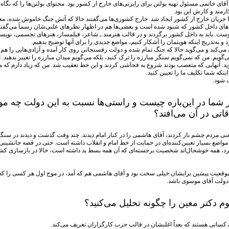
خاتمی مسئول تهیه بولتن برای رایزنی‌های خارج از کشور بود. محتوای بولتن‌ها را که نگاه م
 با جریان خارج از کشور ایجاد شد. خارج کشوری‌ها می‌گفتند حالا که آتش جنگ خاموش شده، م
‌های داخل کشور که شنود شده است و بعضی‌ها هم در اظهار نظرهای علنی‌شان رسماً می‌گفتن
واقع الان چریک اوست. باید به داخل کشور برگردند و در قالب هنرمند ـ شاعر، فیلمساز، هنرهای تجسمی، نو
و به‌تدریج اینکه هویتمان را آشکار کنیم، مواضع جدیدی را برای آنها توضیح بدهیم.
کند و می‌گوید حالا که جنگ تمام شده و دولت رفسنجانی روی کار آمده و آزادی‌هایی را هم اعلام
م. من که نمی‌گویم سنگر مبارزه را ترک کنید، بلکه می‌گویم میدان مبارزه را تغییر بدهید. ال
گوید. آنهایی که متعصب بودند شروع به فحاشی کردند و این خط تعقیب شد. من که زیاد دارم که
نکه شما تکلیف ما را تعیین کنید.
 شود.
شما در این‌باره چیست و راستی‌ها نسبت به این دولت چه م
اتی در آن می‌افتد؟
ی مردم چشم باز کردند، آقای هاشمی را در کنار امام دیدند. چند وقت گذشت و دیدند در س
 مواضع بسیار تعیین‌کننده‌ای در حمایت از خط امام و انقلاب داشته است. حتی در قصه جانشینی
، همه خوشحال‌اند شخصیت برجسته‌ای که آن همه بسط ید داشته است، حالا در بازسازی کشور 
ت پیشین برایشان خیلی سخت بود و آقای هاشمی هم که آمد، در موج اول هر کسی را که منتسب
دولت آقای موسوی باشد.
 دکتر معین را چگونه تحلیل می‌کنید؟
همان کسانی هستند که بعداً اغلبشان در قالب حزب کارگزاران تعریف می‌کند.