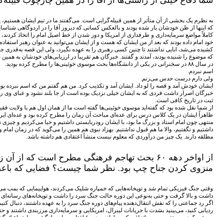
شما دفاع خیلی از راستی‌ها از آقا را در همین چارچوب قبیله‌گرای
به نظرم یک بخشی از آن متأثر از همین قبیله‌گرایی است. می‌گفتند ما در تیم ایشان هستیم، ی
که اینها از ظن خودشان یار شده بودند و بالعکس کسانی که دیروز آقا را در اردوگاهی شناسا
کاملاً مواضع سرمایه‌داری و طرفداری از امریکا و دور شدن از خط اصیل امام را اتخاذ کردند،
خود امام داده بودند که بعد از من ایشان که هست و از ایشان می‌توانید به عنوان رهبر استفاده 
کشیده می‌شد، ابایی نداشتند تا چنین کسی رهبری را به عهده نگیرد، ولی این قصه به‌قدری جدی
که موضوع را شنیده بودند، آمدند و گفتند. خبرگان هم تقریباً در ارزیابی‌های خودشان به همین
در سال ۸۸ در سخنرانی در یکی از دانشگاه‌ها بحث موسوی خوئینی‌ها را مطرح کرده بودید.
اسم نبردم.
ولی دارم درست حدس می‌زنم.
ایشان خودش آمد و قصه را لو داد. ایشان آمد و تکذیب کرد. من هم گفتم من که اسم نبرده بو
خبرگان اصرار داشت فردی که به ایشان خیلی نزدیک بوده است از جا بلند نشود و عبای وی را
ثبت در تاریخ کافی است.
از شما نقل شده بود که گفته‌اید موسوی خوئینی‌ها گفته است ما از همان اول هم با ولایت فقی
ظاهراً ایشان در یک کلاس درس برای عده‌ای مباحث آن زمان را مطرح کرده بود و عده‌ای ایراد 
منتهی چون امام استاد و بزرگ ما بود، با ایشان رودربایستی داشتیم و حیا می‌کردیم و چیزی نم
داشتیم و نگفتیم، والا ما هم قبول نداشتیم. بهزاد نبوی هم همین را می‌گوید که در زمان ام
مطلقه دارند. یک چیز من درآوردی که معلوم نیست منشأ اعتقادی هم داشته باشد.
از اواخر دهه ۶۰ بحث تهاجم فرهنگی مطرح است ک
منزوی کردن جناح چپ بود. نظر شما چیست؟ فضایی که باعث ش
وقتی جنگ فیزیکی تمام شد و توپخانه‌هایی که خمپاره شلیک می‌کردند، هواپیمایی که بمب م
داشت و بالا گرفت و حتی به‌نوعی این دوره حالت جنگ سرد را داشت و توپخانه‌های رسانه‌ای
اگر رد جماعتی را که نقش انتقال‌دهنده پیام‌های دوره جنگ سرد را به عهده داشتند، دنبال کن
ردیابی کنید، می‌بینید بشدت با جریانات لیبرال، امریکایی و سرمایه‌داری مرزبندی داشتند و ح