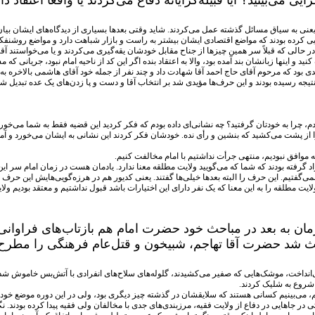
ی می‌بینید؟ آیا قبیله‌گرایانه دفاع می‌کردند یا واقعاً اعتقاد دا
عنی به سیاق مسائل گذشته عمل می‌کردند. شاید وقتی بعدها بسیاری از دیدگاه‌های ایشان بیان 
یی کرده بودند که مواضع اقتصادی ایشان بیشتر به راست و بازار شباهت دارد و مواضع روشنفکر
 در حالی که قبلاً سر همین چیزها از جناح مقابل خودشان یقه‌گیری می‌کردند و یا می‌خواستند 
کنید و اینها زبانشان بند آمده بود، والا به اعتقاد بنده اگر این کد از ناحیه امام نبود، جریان
 بود که مرحوم آقای حاج احمد آقا شهادت داد و چند نفر از جمله خود آقای هاشمی بالاخره به ز
 نتیجه رسیده بودند و این حرف‌ها مؤیدی شد بر انتخاب آقا و دست و پا زدن‌های یک عده تبدیل 
دم، چرا به خودتان گرفتید؟ چه نشانی‌ای داده بودم که فکر کردید این قضیه فقط به شما می‌خ
 از پشت می‌کشید که بنشین و رأی نده. خودشان فکر کردند این نشانی به ایشان می‌خورد و آم
ه موافق نبودیم، منتهی جرأت نداشتیم با امام مخالفت کنیم.
گرفته بودند که شما که می‌گویید ولایت مطلقه معنا ندارد. یادمان هست در زمان امام سر این ق
ی‌گفتیم. این حرف را البته بعدها خیلی‌ها گفتند. یعنی کدیور هم در هرزه‌گویی‌هایش این حرف ر
ام ولایت مطلقه را به این معنا که یک نفر دارای این اختیارات باشد قبول نداشتیم و معتقد بو
ه از آن زمان به بعد در مباحث خود حضرت امام هم بازتاب‌های فر
د حضرت آقا تهاجم، شبیخون و قتل‌عام فرهنگی را مطرح کنند
ی‌انداخت، موشک‌هایی که صفیر می‌کشیدند، گلوله‌های سلاح‌های انفرادی با آتش‌بس خاموش ش
 شروع به شلیک کردند.
یم، می‌بینیم کسانی هستند که سلایقشان در گذشته چیز دیگری بود، ولی در این دوره موضع خود 
تی در جاهایی در دفاع از ولایت فقیه، مرزبندی‌های جدی با مخالفان ولی فقیه پیدا کرده بودند. 