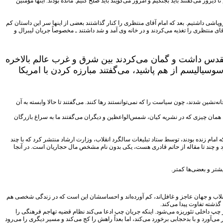
ق کم آوردند. امام تا دیروز می‌گفتند باید بجنگیم و امروز می‌گویند باید صلح کنیم. مانده بودند. اینها مؤمنین
پاشی داشتیم. بعد که امام آقای منتظری را کنار گذاشتند بعضی از اینها سر این داستان کم
قای منتظری را تغذیه می‌کردند و در خانه وی آمد و شد داشتند ـ مخصوصاً جریان لیبرال و
تقدس داشت و گمان می‌کردند بین شرق و غرب عالم بالاخره
سیالیسم از هم پاشید، می‌گفتند مبارزه کردن با امریکا
ه‌نشین شدند، چون سیاست را که نمی‌توانستند رها کنند. می‌گفتند تا حالا وابسته به آن
فت. همان چیزی که در نشریه کیان، شمس‌الواعظین و دیگران می‌گفتند ما به سراغ بازرگان
مان رجوع کرد. شاید یکی از مقدماتی‌ترین اعترافاتی از این جنس، شبه کتابی است که در دهه فجر سال ۶۷ یعنی آخرین دهه فجری که امام زنده بودند، توسط ستاد تبلیغات سالگرد انقلاب، وزارت ارشاد منتشر کرد که با چند
د و چند تا مقاله از حاتم قادری هست، یکی بدون نام مشخص مال حجاریان است. در آنجا
شتر و بعضی‌ها کمتر.
انقلاب و جهان عاجز و غافل‌اند، کم آورده‌اند و احساسشان این است که در زندگی شخصی هم
گذشته تفاوت پیدا می‌کند.
ز چپ داخلی تئوریزه می‌شود. اینکه جریان چپ ادعا می‌کند نظام قضیه تهاجم فرهنگی را
 امام را دارد و حتی در کف خیابان حزب‌الله‌بازی در می‌آورد و با بدحجابی برخورد می‌کند، اما بعداً راهش را کج می‌کند و مسیر دیگری را می‌رود