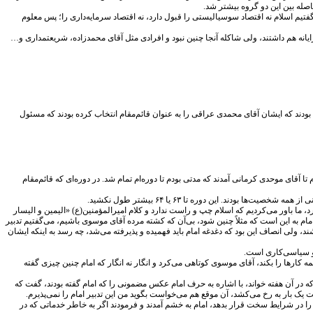
اصله بین این دو گروه بیشتر شد.
تیم اسلام نه اقتصاد سوسیالیستی را قبول دارد، نه اقتصاد سرمایه‌داری را؛ پس معلوم
رایانه هم داشتند، ولی شاکله آنجا چنین نبود و افرادی مثل آقای محمدزاده، شریعتمداری و…
بودند که ایشان آقای محمدی عراقی را به عنوان قائم‌مقام انتخاب کرده بودند که مسئول
مد، مستقیماً مسئول دفتر سیاسی شدم. بعد هم آقای محمدی عراقی مسئول شد و دوباره تا سال ۷۲ مسئول دفتر سیاسی بودم تا آقای موحدی کرمانی آمدند که مدتی بودم تا دوره‌ام تمام شد. در دوره‌ای که قائم‌مقام
. این دوره تا ۶۳ یا ۶۴ بیشتر طول نکشید.
، ما باور می‌کردیم که اسلام چپ و راست ندارد و کلام امیرالمؤمنین(ع) «الیمین و الیسار
بود و هیچ دلبستگی به هیچ‌یک از خطوط نداشتیم، با توجه به اینکه برای ما امام شاخص بود، لذا وقتی در قضیه ۹۹ نفر، می‌دیدیم تمایل امام به این است که مثلاً چنین شود، بی‌آن که کشته مرده آقای موسوی باشیم، می‌گفتیم تدبیر
 رهبری خارج شده باشند، ولی انصاف این بود که دغدغه امام باید فهمیده و پذیرفته می‌شد، چه رسد به اینکه ایشان
 و سیاسی‌کاری است.
کارها را بکند، آقای موسوی کوتاهی می‌کرد و انگار نه انگار که امام چنین چیزی گفته
 در آن هفته خواند، با اشاره به حرف امام عکس مضمونی را که امام گفته بودند، گفت که
یک بار به رخ می‌کشد، آن موقع هم می‌خواست بگوید من این تدبیر امام را نمی‌پذیرم.
ا در شرایط سخت قرار بدهد، امام به خشم آمدند و فرمودند اگر به خاطر خدماتی که در