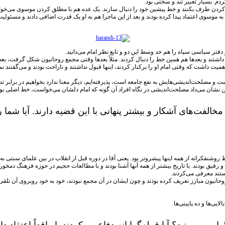
م. بسیار تعبیر تند و سختی بود.
د کردن طرف بکنند و خط پیشین خود را دنبال سازند. یک عده هم با مطلق کردن موسوی می‌خواستن
مام به موسوی اعتماد پیدا کرده بودند و بعد از این ماجرا هم به او یک قدرت اضافی دادند و مسئ
دفتر سیاسی سپاه را هم حد وسط این دو و تابع نظر امام می‌دانید.
یل داشتند و بعدها هم همین خط را دنبال کردند. مثلاً بعدها وقتی مجمع روحانیون شکل گرفت، ب
ت داشت که وقتی امام او را برکنار کردند، اینها قبول نداشتند و ناراحت بودند و می‌گفتند نمی‌شود
 و مصلحت‌اندیشی‌هایش به نفع جامعه است، پذیرفته‌ایم، دیگر معنا ندارد بخواهیم در برابر تدب
ن نشان می‌داد مصلحت‌اندیشی در نگاه افراد آن گونه که امام دلشان می‌خواست، خط اصلی بود
دند و مخالفت‌های آشکار و بیشتر پنهانی با این قضیه دارند. آیا
اظ روشنفکرانه از همه اینها پیشروتر بود. یعنی آقا در دوره قبل از انقلاب در بین علمای سنتی
فیق بودند. با تاریخ بیشتر از همه آنها آشنا بودند و با مطالعات حجیم در حوزه فرهنگ دمخور ب
تند معرفی می‌کردند.
وحانیون مبارز تعریف کرده بودند و چون ایشان در آن مجمع نبودند، خود به خود روبروی آن 
یی‌ها و ده پایینی‌ها.