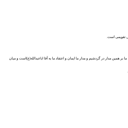
ئل تقویمی است.
ر همین مدار در گردشیم و مدار ما ایمان و اعتقاد ما به آقا اباعبدالله(ع)است و میان