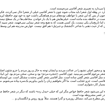
ا می‌دارد به تعبیری شعر آقاسی مردم‌پسند است.
د. در وهله اول شعرا باید مجاب شوند چون با شعر آقاسی خیلی از شعرا حال نمی‌کردند، فکر 
چون از بس که این شعر با عواطف توده‌های مردم هماهنگی داشت خود به خود توی حافظه
ست در حافظه بنده مانده است. خیلی‌هایش هم با یک بار خواندن. مخاطب‌ها در یک سطح نیست
 اما تاریخ‌مان یکی نیست، یک کسی هست که به هیچ وجه شعر نیمایی نمی‌فهمد، شعر سپید اص
ن که از حیث ذهنی با شاعر «گنجشک و جبرئیل» هم افق نیست. عوارض مدرنیته هم این وسط دخی
د و محور اصلی تشیع را در عدالت‌ می‌دید و ایشان توجه به حال و روز مردم را جزو شئون اصل
مرحوم آقاسی می‌بینید. چون آقاسی «حنجره مردم» بود و سخن، سخن مردم بود. این ابیات هم 
‌کنند مثل آقاسی شعر گفتن ساده است. مثل آقاسی شعر گفتن به‌شدت مشکل است. من اوستای آقا
است، جزو عجایب است. ما اگر بخواهیم زبان را پایین بیاوریم یک‌سره پیاده می‌شویم. مثل ا
بسیار کار دشواری است.
 که این می‌شود شعر حافظ خواص مگر این که خیلی «بیدل زده» باشند که دیگر در شعر حافظ چی
 در عصر مشروطه بوده است.
ش مطرح می‌کند، مسائل روزمره و گذرا هستند. مثلاً: ورود روس و انگلستان و …