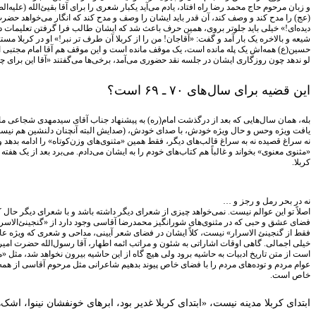
و زبان مرحوم حاج محمد رضا راه افتاد، یادم می‌آید یکبار شعری را برای آقا بقیئ‌الله (علی
(عج) را مدح کند و وصف کند، آن قدر باید ایشان را وصف و مدح کند که انگار می‌خواهد حضرت
دیده‌ای!» خیلی باید جلوتر بروی، همین حرف باعث شد که ایشان طالب فرا گرفتن تعلیمات
شیعه و بالاخره یک بار آمد و گفت: «آقاجان! من را از کربلا آن طرف تر نبر!» او در کربلا م
حسین(ع) همه‌اش یک پله مانده است، یک موقف مانده است و این موقف هم آقا امام مجتبی است.
لو ندهد چون روزگاری ایشان در جلسه نقد حضوری می‌آمد، برخی‌ها می‌گفتند «آقا این برای 
این قضیه برای سال‌های ۷۰ ـ ۶۹ است؟
یافت ویژه وحس و حال ویژه خودش، با صدای خودش، (صدایش البته آنچنان دلنشین هم نیست 
نه سراغ قصیده نه به سراغ قالب‌های دیگر، فقط همین «مثنوی‌های وزن‌کوتاه» را ادامه بدهد و
«مثنوی معنوی» بخواند و غالباً هم کتاب‌های خودم را به ایشان می‌دادم. می‌برد بعد از یک هف
کربلا.
نه در بحر رمل و رجز و …
اصلاً تو این عوالم نیست. نمی‌خواهد چیزی از شعرای دیگر داشته باشد و با شعرای دیگر حال ک
فضای عشق و حبی که در مثنوی‌های شورانگیز محمدرضا آقاسی وجود دارد از «گنجینئ‌الاس
فقط از گنجینئ الاسرار» نیست، کلاً ایشان در فضای شعر آیینی، مداحی و شعری که ویژه ع
خیلی اجمالی. گاهی اوقات اشاراتی به شئون و مراتب ائمه اطهار، آقا رسول‌الله حضرت ا
است از متن تاریخ ادبیات به حاشیه برود ولی هیچ گاه از این حاشیه بیرون نخواهد شد، م
عوام مردم و توده‌های مردم را با فضای خاص پیوند بدهیم شاعرانی مثل مرحوم آقاسی از همه 
خاص است.
ابتدای کربلا مدینه نیست، «ابتدای کربلا غدیر بود، ابرهای خونفشان نینوا، اش