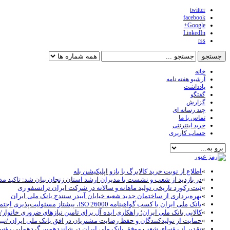
twitter
facebook
Google+
LinkedIn
rss
خانه
آرشیو هفته نامه
یادداشت
گفتگو
گزارش
چند رسانه ای
تماس با ما
خرید اینترنتی
حساب کاربری
»
اطلاع از نوبت خرید کالابرگ با بازو اپلیکیشن بله
»
در بازدید از شعب و نشست با مدیران ارشد استان زنجان بیان شد: تاکید مد
»
ثبت رکورد تاریخی تولید ماهانه و سالانه در شرکت ایران ترانسفو ری
»
بهره‌برداری از ساختمان جدید شعبه خیابان آبیدر سنندج بانک ملی ایران
»
بانک ملی ایران با کسب گواهینامه ISO 26000، پیشتاز مسئولیت‌پذیری اجتماعی در نظام بانکی شد
»
کالاپی بانک ملی ایران؛ راهکاری ایده آل برای تامین نیازهای ضروری خانوار/خ
»
حمایت از تولیدکنندگان و حفظ رضایت مشتریان در افق بانک ملی ایران /تبب
»
تقدیر از رؤسای شعب موفق بانک ملی ایران در شانزدهمین گردهمایی رؤ