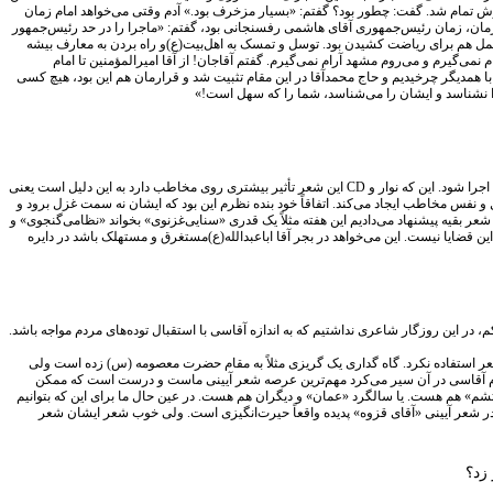
 شعرش تمام شد. گفت: چطور بود؟ گفتم: «بسیار مزخرف بود.» آدم وقتی می‌خواهد امام زمان
آن زمان، زمان رئیس‌جمهوری آقای هاشمی رفسنجانی بود، گفتم: «ماجرا را در حد رئیس‌جمهور
ل هم برای ریاضت کشیدن بود. توسل و تمسک به اهل‌بیت(ع)و راه بردن به معارف بیشه
می‌گیرم و می‌روم مشهد آرام نمی‌گیرم. گفتم آقاجان! از آقا امیرالمؤمنین تا امام
با همدیگر چرخیدیم و حاج محمدآقا در این مقام تثبیت شد و قرارمان هم این بود، هیچ کسی
را نشناسد و ایشان را می‌شناسد، شما را که سهل است!»
بله، همان سال‌هایی که بعد از درگذشت امام(ره) به پیشنهاد جناب آقای سیدمهدی شجاعی ما در حوزه هنری رفتیم و کار را شروع کردیم. شعر آقاسی شعری است که باید با صدای خودش اجرا شود. این که نوار و CD این شعر تأثیر بیشتری روی مخاطب دارد به این دلیل است یعنی
س مخاطب ایجاد می‌کند. اتفاقاً خود بنده نظرم این بود که ایشان نه سمت غزل برود و
شعر بقیه پیشنهاد می‌دادیم این هفته مثلاً یک قدری «سنایی‌غزنوی» بخواند «نظامی‌گنجوی» و
 این قضایا نیست. این می‌خواهد در بجر آقا اباعبدالله(ع)مستغرق و مستهلک باشد در دایره
، در این روزگار شاعری نداشتیم که به اندازه آقاسی با استقبال توده‌های مردم مواجه باشد.
عر استفاده نکرد. گاه گداری یک گریزی مثلاً به مقام حضرت معصومه (س) زده است ولی
رحوم آقاسی در آن سیر می‌کرد مهم‌ترین عرصه شعر آیینی ماست و درست است که ممکن
شم» هم هست. یا سالگرد «عمان» و دیگران هم هست. در عین حال ما برای این که بتوانیم
. در شعر آیینی «آقای قزوه» پدیده واقعاً حیرت‌انگیزی است. ولی خوب شعر ایشان شعر
 زد؟