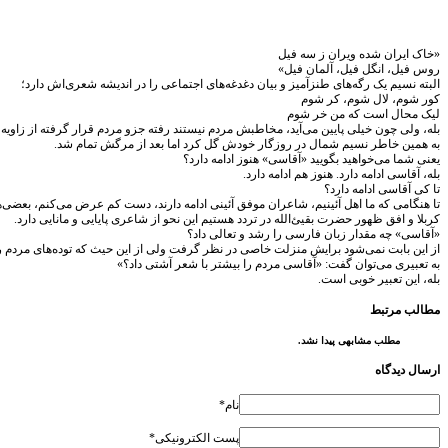
«خاک ایران شده ویران ز سه فیل
روس فیل، انگل فیل، آلمان فیل»
البته نسیم یک رگه‌های طنزآمیز و بیان دغدغه‌های اجتماعی را در اندیشه شعری‌اش دارد؛
کور شوم، لال شوم، کر شوم
لیک محال است که من خر شوم
بله، ولی چون خیلی پایین می‌آید، مخاطبش مردم نیستند رفته جزو مردم قرار گرفته از زاویه
به همین خاطر نسیم شمال در روزگار خودش گل کرد اما بعد از مرگش تمام شد.
یعنی شما می‌خواهید بگویید «آقاسی» هنوز ادامه دارد؟
بله، آقاسی ادامه دارد. هنوز هم ادامه دارد.
تا کی آقاسی ادامه دارد؟
تا هنگامی که ما اهل آئینیم، شاعران موفق آئینی ادامه دارند، دست کم عرض می‌کنم، بعضی‌ها 
کربلا و افق ظهور حضرت بقیئ‌‌الله در تردد هستیم این نحو از شاعری پایایی و مانایی دارد.
«آقاسی» چه مقدار زبان فارسی را رشد و تعالی داد؟
از این بابت نمی‌شود برایش منزلت خاصی در نظر گرفت ولی از این حیث که توده‌های مردم را ی
به تعبیری می‌توان گفت: «آقاسی مردم را بیشتر با شعر آشتی داد؟»
بله، این تعبیر خوبی است.
مطالب مرتبط
مطلب مشابهی پیدا نشد.
ارسال دیدگاه
نام*
پست الکترونیکی*