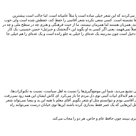
می‌کردند که این شعر خیلی ساده است یا مثلاً عامیانه است. اما جالب است بیشترین
 این‌ها نشسته است. کسی سعی نکرده شعر آقاسی را حفظ کند، حفظش شده است ولی خوب
ند، همزبان هستند اما همزمان نیستند، ما از حیث فرهنگی و هنری چه در سطح ملی و چه در
لاً نمی‌فهمد، یعنی اگر کسی به او بگوید این «گنجشک و جبرئیل» حسن حسینی، یک کار
ل است چون مدرنیته یک عده‌ای را خیلی به جلو رانده است و یک عده‌ای را هم خیلی جا
ی تشیع می‌دید، شما این موضع‌گیری‌ها را نسبت به اهل سیاست، نسبت به تکنوکرات‌ها،
لابه‌لای ابیات آئینی توی دل مردم جا باز می‌کرد. ای کاش ایشان این همه زود نمی‌رفت.
سی بودم و نتوانستم مثل او شعر بگویم. آقای معلم با همه این ید و بیضا نمی‌تواند شعر
ین‌هایی که یک عمر فقط بندبازی کرده باشند این‌ها توی خیابان درست نمی‌توانند راه
زی نبینند چون حافظ عام و خاص، هر دو را مجاب می‌کند.