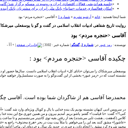
»
جلسه هم‌اندیشی فعالان اقتصادی ایران و روسیه در مسکو برگزار شد/ گام
»
امکان فعالسازی خدمات «ساپتا» بانک ملی ایران برای مشتریان بانک آینده
شما اینجا هستید :
خانه
»
آرشیو نشریه
»
شماره 1
»
آقاسی <حنجره مردم> بود
روایت تاریخ شفاهی ادبیات انقلاب اسلامی در گفت و گو با یوسفعلی میرش
آقاسی <حنجره مردم> بود
نویسنده :
رمز عبور
در:
شماره 1
,
گفتگو
|
شماره خبر : 3102
|
|
+
آ
آ
-
چکیده آقاسی <حنجره مردم> بود :
یوسفعلی میرشکاک را می‌توان «دانای کل» ادبیات انقلاب اسلامی دانست. سال‌ها حضور او در
نشسته است که در «رمز عبور» بخشی از این گفت‌وگو را به صورت مسلسل‌وار خواهید خواند
محمدرضا آقاسی هم از شاگردان شما بوده است. آقاسی چگون
در سرویس ادبی کیهان نشسته بودیم یک بنده خدایی با یال و کوپال ویژه‌ای وارد شد گفت: «آ
کنی؟!» گفت: «تا قیامت!» گفتم: پاشو بریم. آمدیم بیرون و من همین جوری مخ این بنده خدا ر
«عاشورا» مشق کنند بعد این را می‌خواهم. یا مثلاً بیت بیت در بحر «هرج محذوف» راجع به «
محمد شروع کرد مشق را انجام دادن و چیزی در حدود یک سال و خرده‌ای این ماجرا ادامه داشت 