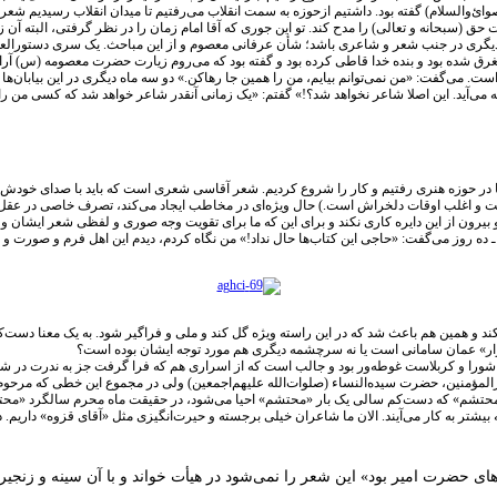
ه‌الصوائ‌و‌السلام) گفته بود. داشتیم ازحوزه به سمت انقلاب می‌رفتیم تا میدان انقلاب رسیدیم
 حق (سبحانه و تعالی) را مدح کند. تو این جوری که آقا امام زمان را در نظر گرفتی، البته 
 دیگری در جنب شعر و شاعری باشد؛ شأن عرفانی معصوم و از این مباحث. یک سری دستورالعم
ستغرق شده بود و بنده خدا قاطی کرده بود و گفته بود که می‌روم زیارت حضرت معصومه (س) آرام ن
 می‌گفت: «من نمی‌توانم بیایم، من را همین جا رهاکن.» دو سه ماه دیگری در این بیابان‌ها 
چه می‌آید. این اصلا شاعر نخواهد شد؟!» گفتم: «یک زمانی آنقدر شاعر خواهد شد که کسی من 
و اغلب اوقات دلخراش است.) حال ویژه‌ای در مخاطب ایجاد می‌کند، تصرف خاصی در عقل و نف
 بیرون از این دایره کاری نکند و برای این که ما برای تقویت وجه صوری و لفظی شعر ایشان و 
ته ـ ده روز می‌گفت: «حاجی این کتاب‌ها حال نداد!» من نگاه کردم، دیدم این اهل فرم و صورت و
ند و همین هم باعث شد که در این راسته ویژه گل کند و ملی و فراگیر شود. به یک معنا دست‌کم
رار» عمان سامانی است یا نه سرچشمه دیگری هم مورد توجه ایشان بوده است؟
اشورا و کربلاست غوطه‌ور بود و جالب است که از اسراری هم که فرا گرفت جز به ندرت در ش
میرالمؤمنین، حضرت سیده‌النساء (صلوات‌الله علیهم‌اجمعین) ولی در مجموع این خطی که م
ثل «محتشم» که دست‌کم سالی یک بار «محتشم» احیا می‌شود، در حقیقت ماه محرم سالگرد «محت
بیشتر به کار می‌آیند. الان ما شاعران خیلی برجسته و حیرت‌انگیزی مثل «آقای قزوه» داریم
ک‌های حضرت امیر بود» این شعر را نمی‌شود در هیأت خواند و با آن سینه و زنجیر