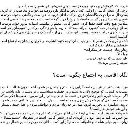
هرچند که کارهایش پرمحتوا و پرمغز است ولی نمی‌شود این شعر را به هیأت برد.
برخی از اشعار آقاسی را وقتی کسی بخواند انگار دارد روضه می‌خواند و مخاطب را به گریه و
به‌هر‌حال شعرا جهت نگاهشان فرق می‌کند، آقای قزوه شاعر است و نگاهی به توده مردم ندار
شعری که در این روزگار در حافظه خلق خدا قرار گرفته است شعر محمدرضا آقاسی است، 
مثلاً من هیچ وقت قصد حفظ کردن شعر آقاسی معلم را نداشتم، اینها به مرور خواند درست ا
سطح جهانی در همه کشورها مراتب مختلف داریم. با هم زندگی می‌کنیم. تقویم‌مان یکی است
حیرت‌انگیزی در ادب معاصر هست. این هیچ تأثیری از «گنجشک و جبرئیل» نمی‌گیرد! برای ای
گذاشته است.
نکته دیگری که در شعر آقاسی باید به آن توجه کنیم؛ اشاره‌های فراوان ایشان به اجتماع است؛
«مسلمان نمایان تکنوکرات
رهاوردتان چیست جز منکرات»
و یا مثلاً:
«ای شمایی که در خود خزیدید
شیعه راستین یزیدید»
نگاه آقاسی به اجتماع چگونه است؟
من البته بیشتر در نثر این جامعه‌گرایی را داشتم و ایشان در شعر داشت. چون عدالت طلب بو
نسبت به کسانی که موضع ولایی نداشتند و در حقیقت سیاستشان بر دینشان غلبه داشت در شعر 
اگر می‌ماند دایره تأثیر و تصرفش در جامعه ما خیلی بیشتر از این می‌بود. بعضی‌ها فکر می
ساده بگوید. نمی‌گوییم شعرش سهل و ممتنع است، سهل است اما این امتناعی که در شعر آقاسی 
بروند. سکندری می‌خورند. فرود آمدن در حد زبان مردم و عواطف مردم و عقل جمعی بسیار 
و این هم خودش هنر است؟
بله، واقعاً هم هنر است. بعضی اوقات این اتفاق می‌افتد که عام و خاص با هم جمع می‌شوند
من حس می‌کنم مردمی بودن از گونه‌ای که در شعر آقاسی است در شعرهای «نسیم‌شمال»
زبان نسیم خیلی شلخته و عامیانه است، دیگر این که مسائلی که مرحوم نسیم شمال در شعر