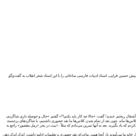
یش حسین قرایی، استاد ادبیات فارسی ساعاتی را با این استاد شعر انقلاب به گفت‌وگو
آشغال ریختم. خندید! گفت: «حالا چه کار باید بکنم؟!» گفتم: «حال و حوصله داری شاگردی
کلاس‌ها ماند. چون بعد از تمام شدن کلاس‌ها ما نقد حضوری داشتیم، با شاگردهای برجسته
کلاس (که‌هفت ـ هشت تایی می‌شدند) بعد از رفتن بقیه توی کانتینر می‌نشستیم و تا ساعت یازده ـ دوازده شب شعرهایشان را مصراع به مصراع، خط به خط، سطر به سطر «نقد فنی» می‌کردم که یاد بگیرند. بعد به آنها تمرین می‌دادم که مثلاً ۱۰بیت در بحر «رمل مقصور» راجع به
خانه ما می‌آمدند باز آنجا همین ماجرای نقد حضوری و تعلیمات ادامه داشت. اندک‌ اندک ذهن