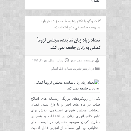
ادامه
گفت و گو با دکتر زهره طبیب زاده درباره
«سهمیه جنسیتی» در انتخابات؛
تعداد زیاد زنان نماینده مجلس لزوماً
کمکی به زنان جامعه نمی کند
نویسنده :
رمز عبور
زمان ارسال:
دی ۱۱, ۱۳۹۴
در:
آرشیو نشریه
,
شماره 17
,
گفتگو
یکی از رویکردهای پررنگ رســانه های اصلاح
طلب در ماه های اخیر و با داغ شدن فضای
انتخابات مجلس شورای اســلامی، تلاش برای
تبلیغ کاندیداتوری زنان در انتخابات و همچنین
مطرح کردن سهمیه جنسیتی در لیست های
انتخاباتی بود. این مسأله از آنجایی قابل اهمیت