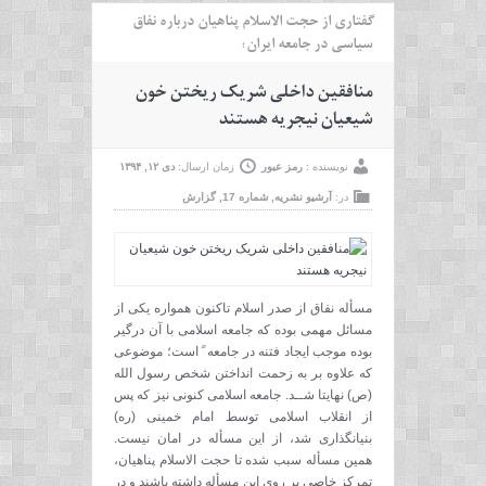
گفتاری از حجت الاسلام پناهیان درباره نفاق
سیاسی در جامعه ایران؛
منافقین داخلی شریک ریختن خون
شیعیان نیجریه هستند
نویسنده :
رمز عبور
زمان ارسال:
دی ۱۲, ۱۳۹۴
در:
آرشیو نشریه
,
شماره 17
,
گزارش
مسأله نفاق از صدر اسلام تاکنون همواره یکی از
مسائل مهمی بوده که جامعه اسلامی با آن درگیر
بوده موجب ایجاد فتنه در جامعه ً است؛ موضوعی
که علاوه بر به زحمت انداختن شخص رسول الله
(ص) نهایتا شــد. جامعه اسلامی کنونی نیز که پس
از انقلاب اسلامی توسط امام خمینی (ره)
بنیانگذاری شد، از این مسأله در امان نیست.
همین مسأله سبب شده تا حجت الاسلام پناهیان،
تمرکز خاصی بر روی این مسأله داشته باشند و در