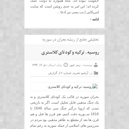
حکومت نبوده اند، بلکه همواره به دولت کمک
کرده اند؛ این امر به حدی روشن است که سایت
امریکایی اِ یب یسی نیز اذعا ...
›
ادامه
تحلیلی جامع از ریشه بحران در سوریه
روسیه، ترکیه و کودتای کلاستری
نویسنده :
رمز عبور
زمان ارسال:
دی ۱۲, ۱۳۹۴
در:
آرشیو نشریه
,
شماره 17
,
گزارش
بحران سوریه در قالب یک کودتای کلاستری و نه
یک جنگ مذهبی قابل تحلیل است. اگر به تاریخی
تمدن که اروپا درگیر جنگ سی سالة 1648 تا
1616 ســوریه دقت کنیم، هم قرن ها قبل و هم
قرن ها بعد از مقطع به ظاهر مذهبی بود مردم در
سرزمین های اسلامی از جمله سوریه به رغم تمام