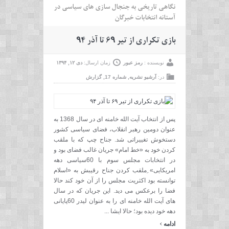
نگاهی تاریخی به جنجال سازی های سیاسی در
آستانه انتخابات خبرگان
بازی تکراری از تیر ۶۹ تا آذر ۹۴
نویسنده :
رمز عبور
زمان ارسال:
دی ۱۲, ۱۳۹۴
در:
آرشیو نشریه
,
شماره 17
,
گزارش
پس از انتخاب آیت الله خامنه ای در سال 1368 به
عنوان دومین رهبر انقلاب، فضای سیاسی کشور
دستخوش تغییراتی شد. جناح چپ که با ملقب
کردن خود به «خط امام» جریان غالب فضای بود و
در انتخابات مجلس سوم با 60سیاسی دهه
امریکایی» ِملقب کردن جناح رقیبش به «اسلام
توانسته بود اکثریت مجلس را از آن خود کند حالا
فضا را برعکس می دید. این جریان که در سال
های آیت الله خامنه ای را به عنوان لیدر 60پایانی
دهه خود دیده بود؛ حالا ایشا ...
›
ادامه