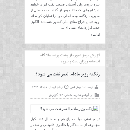
تیره بزودی وارد آسمان صنعت نفت ایران خواهد
شد؛ ابرهایی که حالا و پس از گذشــت دو سال از
مدیریت زنگنه، وجه اصلی خود را نمایان کرده اند
و به دنبال حراج منافع ملی کشور هســتند. الگوی
جدید قراردادهای نفتی ای ...
›
ادامه
گزارش «رمز عبور» از پشت پرده «باشگاه
اندیشه ورزان نفت و نیرو»
زنگنه وزیر مادام العمر نفت می شود؟!
نویسنده :
رمز عبور
زمان ارسال:
دی ۱۲, ۱۳۹۴
در:
آرشیو نشریه
,
شماره 17
,
گزارش
تیــم نفتی دولــت یازدهم بــه دنبال تشــکیل
مجموعه ای مانــدگار با ظاهری قانونــی و صد در