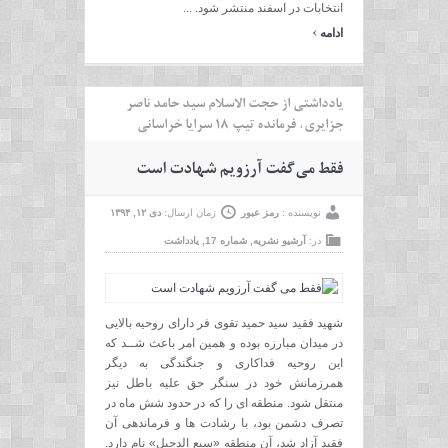
انتخابات در اسفند منتشر شود. ...
›
ادامه
یادداشتی از حجت الاسلام سید حامد ناصر
جزایری، فرمانده تیپ 18 سرایا خراسانی
فقط می گفت آرزویم شهادت است
نویسنده :
رمز عبور
زمان ارسال:
دی ۱۲, ۱۳۹۴
در:
آرشیو نشریه
,
شماره 17
,
یادداشت
شهید فقید سید حمید تقوی فر دارای روحیه بالایی
در میدان مبارزه بوده و همین امر باعث شــد که
این روحیه فداکاری و جنگندگی به دیگر
همرزمانش خود در سنگر حق علیه باطل نیز
منتقل شود. منطقه ای را که در حدود شش ماه در
تصرف دشمن بود، با رشادت ها و فرماندهی آن
فقید آزاد شد، آن منطقه «سبع الدجیل» نام دارد.