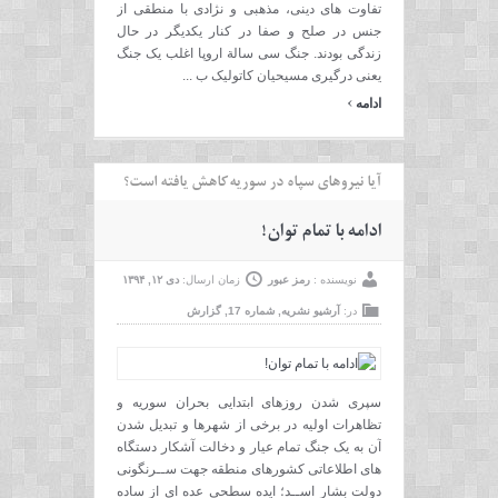
تفاوت های دینی، مذهبی و نژادی با منطقی از
جنس در صلح و صفا در کنار یکدیگر در حال
زندگی بودند. جنگ سی سالة اروپا اغلب یک جنگ
یعنی درگیری مسیحیان کاتولیک ب ...
›
ادامه
آیا نیروهای سپاه در سوریه کاهش یافته است؟
ادامه با تمام توان!
نویسنده :
رمز عبور
زمان ارسال:
دی ۱۲, ۱۳۹۴
در:
آرشیو نشریه
,
شماره 17
,
گزارش
سپری شدن روزهای ابتدایی بحران سوریه و
تظاهرات اولیه در برخی از شهرها و تبدیل شدن
آن به یک جنگ تمام عیار و دخالت آشکار دستگاه
های اطلاعاتی کشورهای منطقه جهت ســرنگونی
دولت بشار اســد؛ ایده سطحی عده ای از ساده