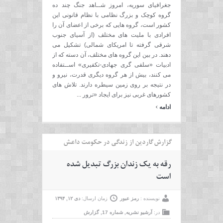
جغرافیای سوریه، امروز شــاهد جنگ چند ده
گروه کوچک و بزرگ نظامی با نظام قانونی این
کشور است، گروه هایی که برخی از اعضای آن را
افرادی با ملیت های مختلف (از آسیای جنوب
شرقی گرفته تا امریکای شمالی) تشکیل می
دهند. در بین این گروه های مختلف، آن دسته که از
ادبیات «سلفی گری جهادی-تکفیری» اســتفاده
می کنند، بیش از هر گروه دیگری قدرت، نیرو و
در نتیجه بر روی زمین سیطره دارند. تلاش های
کشورهای غربی نیز برای ایجاد «ترور ...
›
ادامه
گزارش گاردین از زندگی در حکومت داعش
رقه به یک زندان بزرگ تبدیل شده
است
نویسنده :
رمز عبور
زمان ارسال:
دی ۱۲, ۱۳۹۴
در:
آرشیو نشریه
,
شماره 17
,
گزارش