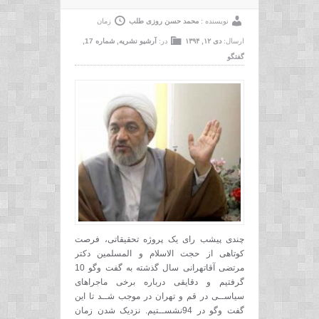
نویسنده :
محمد حسن روزی طلب
زمان
ارسال:
دی ۱۲, ۱۳۹۴
در:
آرشیو نشریه
,
شماره 17
,
گفتگو
چندی پیشب رای یک پروژه تحقیقاتی، فرصت
کوتاهی از حجت الاسلام و المسلمین دکتر
مرتضی آقاتهرانی سال گذشته به گفت وگو 10
گرفتیم و دقایقی درباره برخی ماجراهای
سیاســی در قم و تهران در موجب شــد تا این
گفت وگو در 94نشســتیم. نزدیک شدن زمان