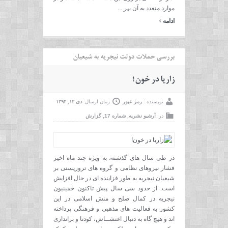
موارد متعدد به آن بپر ...
›
ادامه
بررسی حملات دولت نیجریه به شیعیان
زاریا در خون!
نویسنده :
رمز عبور
زمان ارسال:
دی ۱۲, ۱۳۹۴
در:
آرشیو نشریه
,
شماره 17
,
گزارش
در طی سال های گذشته، به ویژه چند ماه اخیر
فشار نیروهای نظامی و گروه های تروریستی بر
شیعیان نیجریه به طور فزاینده ای در حال افزایش
است. از حدود سی سال پیش تاکنون خمینیون
نیجریه در کمال صلح و منش اسلامی در این
کشور به فعالیت های مذهبی و فرهنگی پرداخته
اند و هیچ گاه به دنبال اغتشــاش، کودتا و براندازی