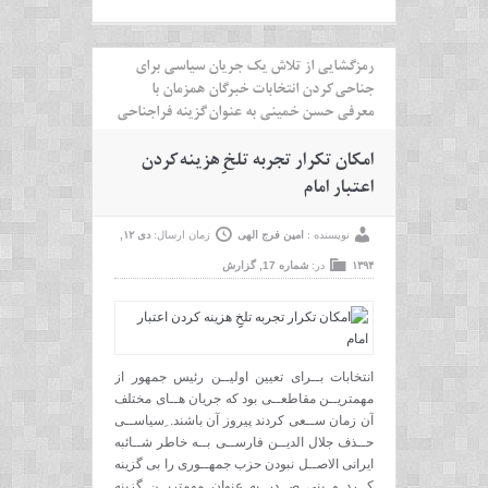
رمزگشایی از تلاش یک جریان سیاسی برای
جناحی کردن انتخابات خبرگان همزمان با
معرفی حسن خمینی به عنوان گزینه فراجناحی
امکان تکرار تجربه تلخِِ هزینه کردن
اعتبار امام
نویسنده :
امین فرج الهی
زمان ارسال:
دی ۱۲,
۱۳۹۴
در:
شماره 17
,
گزارش
انتخابات بــرای تعیین اولیــن رئیس جمهور از
مهمتریــن مقاطعــی بود که جریان هــای مختلف
آن زمان ســعی کردند پیروز آن باشند. ِسیاســی
حــذف جلال الدیــن فارســی بــه خاطر شــائبه
ایرانی الاصــل نبودن حزب جمهــوری را بی گزینه
کــرد و بنی صــدر به عنوان مهمتریــن گزینه