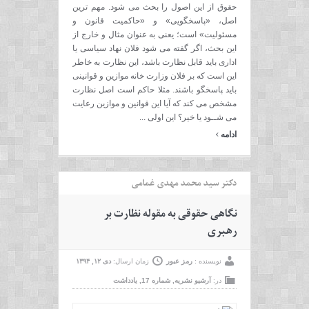
حقوق از این اصول را بحث می شود. مهم ترین
اصل، «پاسخگویی» و «حاکمیت قانون و
مسئولیت» است؛ یعنی به عنوان مثال و خارج از
این بحث، اگر گفته می شود فلان نهاد سیاسی یا
اداری باید قابل نظارت باشد، این نظارت به خاطر
این است که بر فلان وزارت خانه موازین و قوانینی
ًباید پاسخگو باشند. مثلا حاکم است اصل نظارت
مشخص می کند که آیا این قوانین و موازین رعایت
می شــود یا خیر؟ این اولی ...
›
ادامه
دکتر سید محمد مهدی غمامی
نگاهی حقوقی به مقوله نظارت بر
رهبری
نویسنده :
رمز عبور
زمان ارسال:
دی ۱۲, ۱۳۹۴
در:
آرشیو نشریه
,
شماره 17
,
یادداشت