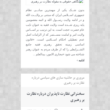
بدون شــک یکی از مهمترین مبانــی نظام
جمهوری اســلامی ایران که مبتنی بر ولایــت الله
و در ادامه ولایت رســول الله و ائمه معصومین
پایه ریزی شــده است ولایت فقیه به عنوان نایب
عام حضرت حجت است. به این ترتیب بر اســاس
ولایت امر و امامت مســتمر که از الزامات اصل
عدم تعطیلی احکام اســلامی است، «قانون
اساسی زمینه تحقق رهبری فقیه جامع
الشــرایطی را که از طرف مردم به عنوان رهبر
شناخته می شود «مجاری الامور، بیدالعلم ...
›
ادامه
مروری بر حاشیه سازی های سیاسی درباره
نظارت بر رهبری
سخنرانی نظارت ناپذیران درباره نظارت
بر رهبری