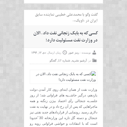
گفت وگو با محمدعلی خطیبی نماینده سابق
ایران در «اوپک»:
کسی که به بابک زنجانی نفت داد، الان
در وزارت نفت مسئولیت دارد!
نویسنده :
رمز عبور
زمان ارسال:
دی ۱۲, ۱۳۹۴
در:
آرشیو نشریه
,
شماره 17
,
گفتگو
وزارت نفت از همان ابتدای روی کار آمدن دولت
یازدهم، درگیر حاشــیه های فراوانی شد؛ از روز
جلســه جنجالی رأی اعتماد بیژن زنگنه و همه
ماجراهایی که پس از آن رخ داد و در نهایت به نفت
دلاری رسید. رونمایی از قراردادهای جدید نفتی نیز
جنجال و دسته گل تازه این وزارتخانه 30 ًحدودا
است که با انتقادات و حواشی فراوانی روبه رو