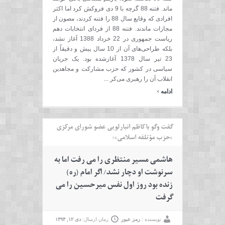
ماند. فتنه 88 گرچه با 9 دی فروکش کرد اما اکثر
افرادی که وقایع سال 88 را فتنه کردند،‌ مصون از
مجازات ماندند. فتنه 88 از فردای انتخابات دهم
ریاست جمهوری در 22 خرداد 1388 آغاز نشد،
بلکه طراحی‌های آن از 10 سال پیش و دقیقاً از
23 تیر سال 1378 آغازشده بود. یک جریان
سیاسی در کشور که حزب مشارکت و مجاهدین
انقلاب آن را رهبری می‌کر ...
›
ادامه
گفت وگو با کاظم انبارلویی عضو شورای مرکزی
«حزب مؤتلفه اسلامی»؛
هاشمی مسیر منتظری را می رفت اما به
سرنوشت او دچار نشد/ اگر امام (ره)
زنده بود روز اول نفس میرحسین را می
گرفت
نویسنده :
رمز عبور
زمان ارسال:
دی ۱۲, ۱۳۹۴