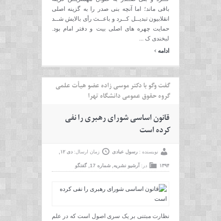
باقی ماند؛ اما آنچه بنی صدر را به گزینه اصلی
انقلابیون تبدیــل کــرد و باعــث رأی بالایش شــد
حمایت چهره های اصلی بیت و دفتر امام بود.
لبخندی ک ...
›
ادامه
گفت وگو با دکتر موسی زاده عضو هیأت علمی
گروه حقوق عمومی دانشگاه تهرا
قانون اساسی شورای رهبری را نفی
کرده است
نویسنده :
رسول عبادی
زمان ارسال:
دی ۱۲,
۱۳۹۴
در:
آرشیو نشریه
,
شماره 17
,
گفتگو
نظارت مبتنی بر یک سری اصول است که در علم