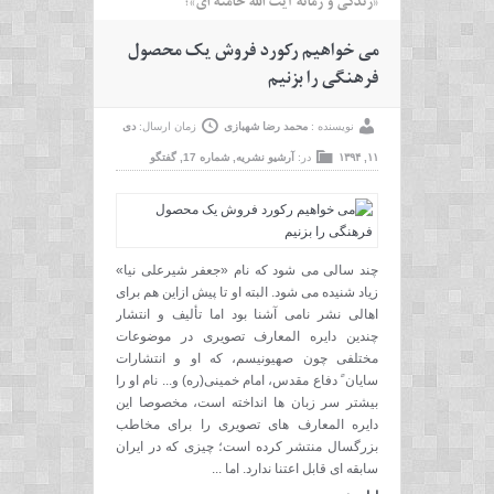
«زندگی و زمانه آیت الله خامنه ای»؛
می خواهیم رکورد فروش یک محصول
فرهنگی را بزنیم
نویسنده :
محمد رضا شهبازی
زمان ارسال:
دی
۱۱, ۱۳۹۴
در:
آرشیو نشریه
,
شماره 17
,
گفتگو
چند سالی می شود که نام «جعفر شیرعلی نیا»
زیاد شنیده می شود. البته او تا پیش ازاین هم برای
اهالی نشر نامی آشنا بود اما تألیف و انتشار
چندین دایره المعارف تصویری در موضوعات
مختلفی چون صهیونیسم، که او و انتشارات
سایان ً دفاع مقدس، امام خمینی(ره) و... نام او را
بیشتر سر زبان ها انداخته است، مخصوصا این
دایره المعارف های تصویری را برای مخاطب
بزرگسال منتشر کرده است؛ چیزی که در ایران
سابقه ای قابل اعتنا ندارد. اما ...
›