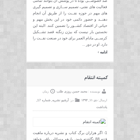
صد خصوصــی بوده تا در پوشش آن بتوانند تمامی
فعالیت های نفتی، تصمیم ســازی و تصمیم گیری
های مهم در حوزه نفــت را از طریق آن انجام
دهنــد و حضور دائمی خود در این بخش مهم و
حیاتی از اقتصاد کشــور را تضمین کنند. البته این
نخستین بار نیست که بیژن زنگنه قصد تشــکیل
کرســی مادام العمر برای خود در صنعت نفــت را
دارد. او در دور ...
›
ادامه
کمیته انتقام
نویسنده :
محمد حسن روزی طلب
زمان
ارسال:
دی ۱۱, ۱۳۹۴
در:
آرشیو نشریه
,
شماره 17
,
یادداشت
1- اگر هزاران برگ کتاب و نشریه درباره ماهیت
فتنه 88 نگاشته شود، بازهم مسائلی باقی خواهد