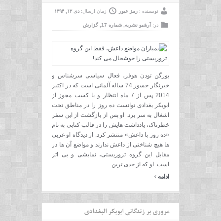
نویسنده :
رمز عبور
زمان ارسال:
دی ۱۲, ۱۳۹۴
در:
آرشیو نشریه
,
شماره 17
,
گزارش
یورگن تودن هوفر، فعال سیاسی سرشناس و
خبرنگار جسور 74 ساله آلمانی است که در اکتبر
2014 پس از 7 ماه انتظار و با کسب مجوز از
ابوبکر بغدادی توانست ده روز را در مناطق تحت
اشغال به سر برد. او پس از بازگشت از این سفر
خطرناک، یادداشت هایش را در قالب کتابی به نام
«ده روز با داعش» منتشر کرد. از دیدگاه او غربی
ها هیچ شناختی از داعش ندارند و مواضع آن ها در
مقابل این گروه تروریستی، نمایشی و بی اثر
است. او که از جدی ترین ...
›
ادامه
مروری بر زندگانی ابوبکر البغدادی