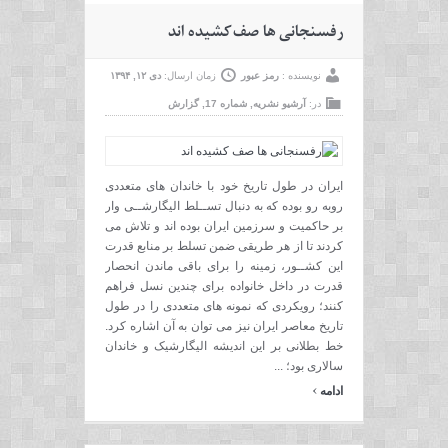
رفسنجانی ها صف کشیده اند
نویسنده :
رمز عبور
زمان ارسال:
دی ۱۲, ۱۳۹۴
در:
آرشیو نشریه
,
شماره 17
,
گزارش
ایران در طول تاریخ خود با خاندان های متعددی
روبه رو بوده که به دنبال تســلط الیگارشــی وار
بر حاکمیت و سرزمین ایران بوده اند و تلاش می
کردند تا از هر طریقی ضمن تسلط بر منابع قدرت
این کشــور، زمینه را برای باقی ماندن انحصار
قدرت در داخل خانواده برای چندین نسل فراهم
کنند؛ رویکردی که نمونه های متعددی را در طول
تاریخ معاصر ایران نیز می توان به آن اشاره کرد.
خط بطلانی بر این اندیشه الیگارشیک و خاندان
سالاری بود؛ ...
›
ادامه