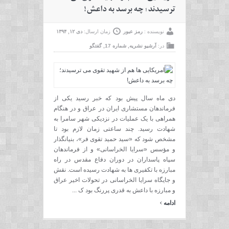
ترسیدند؛ چه برسد به داعش!
نویسنده :
رمز عبور
زمان ارسال:
دی ۱۲, ۱۳۹۴
در:
آرشیو نشریه
,
شماره 17
,
گفتگو
دی ماه سال پیش بود که خبر رسید یکی از
فرماندهان مستشاری ایران در عراق و در هنگام
همراهی با یک عملیات در نزدیکی شهر سامرا به
شهادت رسید. چند ساعتی زمان لازم بود تا
مشخص شود که «سید حمید تقوی فر»، بنیانگذار
و مؤسس «سرایا الخراسانی» و از فرماندهان
سپاه پاسداران در دوران دفاع مقدس در راه
مبارزه با تکفیری ها به شهادت رسیده است. نقش
و جایگاه سرایا الخراسانی در تحولات اخیر عراق
و مبارزه با داعش به قدری پررنگ بود ک ...
›
ادامه