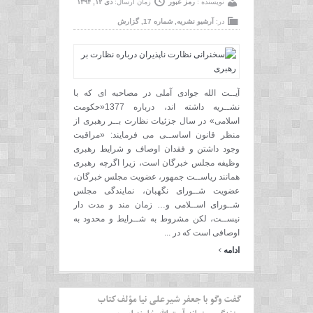
نویسنده :
رمز عبور
زمان ارسال:
دی ۱۲, ۱۳۹۴
در:
آرشیو نشریه
,
شماره 17
,
گزارش
آیــت الله جوادی آملی در مصاحبه ای که با
نشــریه داشته اند، درباره 1377«حکومت
اسلامی» در سال جزئیات نظارت بــر رهبری از
منظر قانون اساســی می فرمایند: «مراقبت
وجود داشتن و فقدان اوصاف و شرایط رهبری
وظیفه مجلس خبرگان است، زیرا اگرچه رهبری
همانند ریاســت جمهور، عضویت مجلس خبرگان،
عضویت شــورای نگهبان، نمایندگی مجلس
شــورای اســلامی و… زمان مند و مدت دار
نیســت، لکن مشروط به شــرایط و محدود به
اوصافی است که در ...
›
ادامه
گفت وگو با جعفر شیرعلی نیا مؤلف کتاب