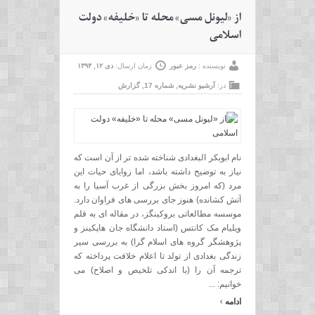
از «لیونل مسی» محله تا «خلیفه» دولت
اسلامی
نویسنده :
رمز عبور
زمان ارسال:
دی ۱۲, ۱۳۹۴
در:
آرشیو نشریه
,
شماره 17
,
گزارش
نام ابوبکر البغدادی شناخته شده تر از آن است که
نیاز به توضیح داشته باشد، اما زوایای حیات این
مرد (که امروز بخش بزرگی از غرب آسیا را به
آتش کشانده) هنوز جای بررسی های فراوان دارد.
موسسه مطالعاتی بروکینگز، در مقاله ای به قلم
ویلیام مک کانتس (استاد دانشگاه جان هاپکینز و
پژوهشگر گروه های اسلام گرا) به بررسی سیر
زندگی بغدادی از تولد تا اعلام خلافت پرداخته که
ترجمه آن را (با اندکی تلخیص و اصلاح) می
خوانیم: ...
›
ادامه